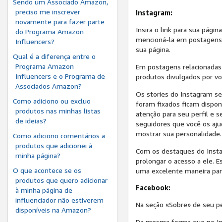
Sendo um Associado Amazon,
preciso me inscrever
Instagram:
novamente para fazer parte
Insira o link para sua pági
do Programa Amazon
mencioná-la em postagens 
Influencers?
sua página.
Qual é a diferença entre o
Programa Amazon
Em postagens relacionadas 
Influencers e o Programa de
produtos divulgados por voc
Associados Amazon?
Os stories do Instagram se
Como adiciono ou excluo
foram fixados ficam dispon
produtos nas minhas listas
atenção para seu perfil e
de ideias?
seguidores que você os aj
mostrar sua personalidade.
Como adiciono comentários a
produtos que adicionei à
Com os destaques do Instagr
minha página?
prolongar o acesso a ele. 
O que acontece se os
uma excelente maneira para
produtos que quero adicionar
Facebook:
à minha página de
influenciador não estiverem
Na seção «Sobre» de seu perf
disponíveis na Amazon?
Da mesma forma que no Ins