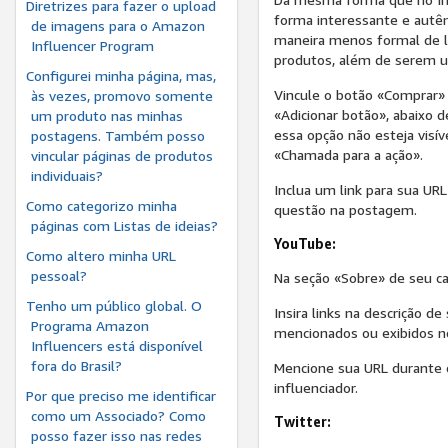
Diretrizes para fazer o upload
forma interessante e autê
de imagens para o Amazon
maneira menos formal de l
Influencer Program
produtos, além de serem u
Configurei minha página, mas,
Vincule o botão «Comprar» 
às vezes, promovo somente
«Adicionar botão», abaixo 
um produto nas minhas
essa opção não esteja visív
postagens. Também posso
«Chamada para a ação».
vincular páginas de produtos
individuais?
Inclua um link para sua UR
Como categorizo minha
questão na postagem.
páginas com Listas de ideias?
YouTube:
Como altero minha URL
pessoal?
Na seção «Sobre» de seu can
Tenho um público global. O
Insira links na descrição 
Programa Amazon
mencionados ou exibidos n
Influencers está disponível
fora do Brasil?
Mencione sua URL durante o
influenciador.
Por que preciso me identificar
como um Associado? Como
Twitter:
posso fazer isso nas redes