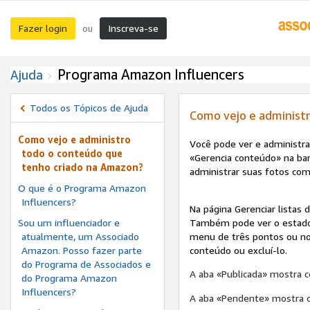
Fazer login
Inscreva-se
ou
Programa Amazon Influencers
Ajuda
Todos os Tópicos de Ajuda
Como vejo e administ
Como vejo e administro
Você pode ver e administra
todo o conteúdo que
«Gerencia conteúdo» na barr
tenho criado na Amazon?
administrar suas fotos comp
O que é o Programa Amazon
Influencers?
Na página Gerenciar listas 
Sou um influenciador e
Também pode ver o estado 
atualmente, um Associado
menu de três pontos ou no 
Amazon. Posso fazer parte
conteúdo ou excluí-lo.
do Programa de Associados e
A aba «Publicada» mostra c
do Programa Amazon
Influencers?
A aba «Pendente» mostra 