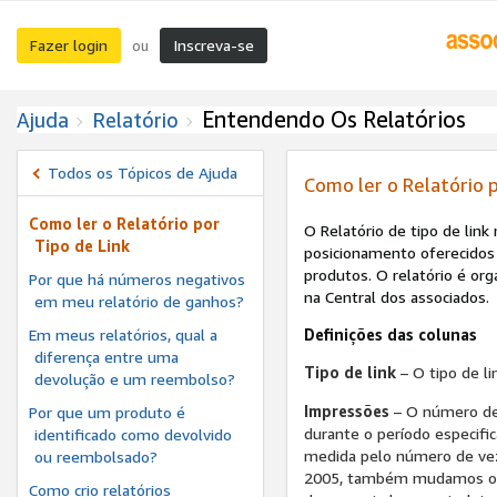
Fazer login
Inscreva-se
ou
Entendendo Os Relatórios
Ajuda
Relatório
Todos os Tópicos de Ajuda
Como ler o Relatório p
Como ler o Relatório por
O Relatório de tipo de lin
Tipo de Link
posicionamento oferecidos 
produtos. O relatório é or
Por que há números negativos
na Central dos associados.
em meu relatório de ganhos?
Em meus relatórios, qual a
Definições das colunas
diferença entre uma
Tipo de link
– O tipo de li
devolução e um reembolso?
Impressões
– O número de 
Por que um produto é
durante o período especifi
identificado como devolvido
medida pelo número de veze
ou reembolsado?
2005, também mudamos o for
Como crio relatórios