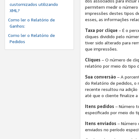
dos associados para inclui
customizados utilizando
permitem medir o número d
XML?
impressões destes tipos de
esses, as informações rela
Como ler o Relatório de
Ganhos:
Taxa por clique
– É o perc
Como ler o Relatório de
cliques dividido pelo núme
Pedidos
tiver sido alterado para re
que impressões.
Cliques
– O número de cliq
relatório por meio do tipo 
Sua conversão
– A porcen
do Relatório de pedidos, o
recente resultou na adição
até que o cliente finalize 
Itens pedidos
– Número tot
especificado por meio do ti
Itens enviados
– Número de
enviados no período especi