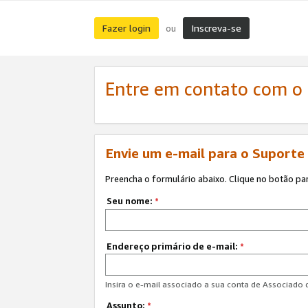
Fazer login
Inscreva-se
ou
Entre em contato com o
Envie um e-mail para o Suporte
Preencha o formulário abaixo. Clique no botão pa
Seu nome:
*
Endereço primário de e-mail:
*
Insira o e-mail associado a sua conta de Associado
Assunto:
*