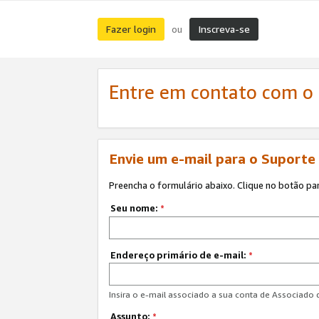
Fazer login
Inscreva-se
ou
Entre em contato com o
Envie um e-mail para o Suporte
Preencha o formulário abaixo. Clique no botão pa
Seu nome:
*
Endereço primário de e-mail:
*
Insira o e-mail associado a sua conta de Associado
Assunto:
*