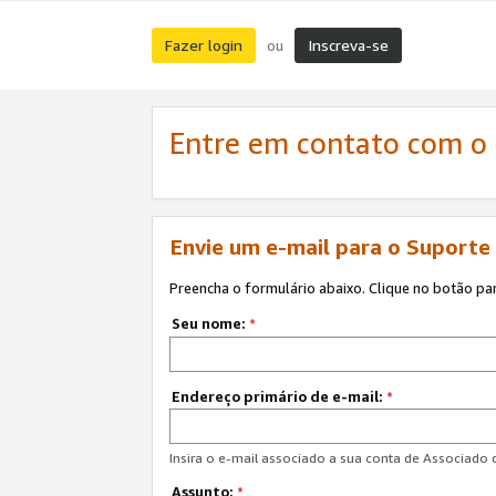
Fazer login
Inscreva-se
ou
Entre em contato com o
Envie um e-mail para o Suporte
Preencha o formulário abaixo. Clique no botão pa
Seu nome:
*
Endereço primário de e-mail:
*
Insira o e-mail associado a sua conta de Associado
Assunto:
*