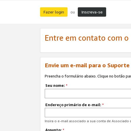
Fazer login
Inscreva-se
ou
Entre em contato com o
Envie um e-mail para o Suporte
Preencha o formulário abaixo. Clique no botão pa
Seu nome:
*
Endereço primário de e-mail:
*
Insira o e-mail associado a sua conta de Associado
Assunto:
*