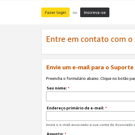
Fazer login
Inscreva-se
ou
Entre em contato com o
Envie um e-mail para o Suporte
Preencha o formulário abaixo. Clique no botão pa
Seu nome:
*
Endereço primário de e-mail:
*
Insira o e-mail associado a sua conta de Associado
Assunto:
*