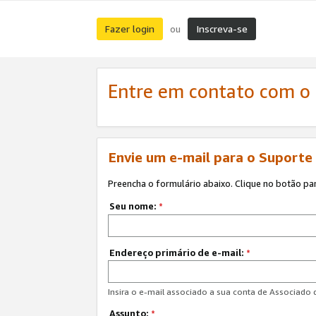
Fazer login
Inscreva-se
ou
Entre em contato com o
Envie um e-mail para o Suporte
Preencha o formulário abaixo. Clique no botão pa
Seu nome:
*
Endereço primário de e-mail:
*
Insira o e-mail associado a sua conta de Associado
Assunto:
*