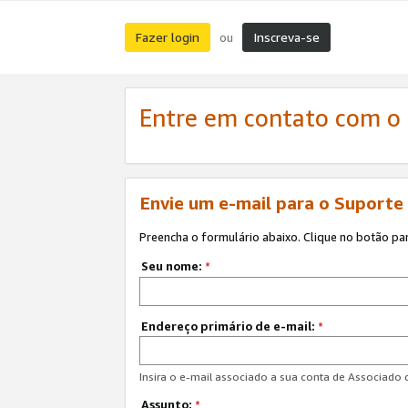
Fazer login
Inscreva-se
ou
Entre em contato com o
Envie um e-mail para o Suporte
Preencha o formulário abaixo. Clique no botão pa
Seu nome:
*
Endereço primário de e-mail:
*
Insira o e-mail associado a sua conta de Associado
Assunto:
*