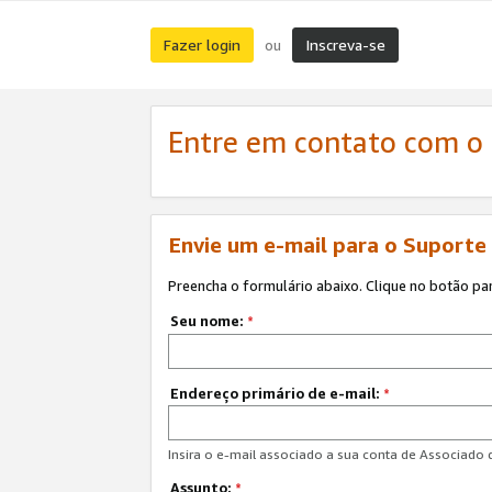
Fazer login
Inscreva-se
ou
Entre em contato com o
Envie um e-mail para o Suporte
Preencha o formulário abaixo. Clique no botão pa
Seu nome:
*
Endereço primário de e-mail:
*
Insira o e-mail associado a sua conta de Associado
Assunto:
*