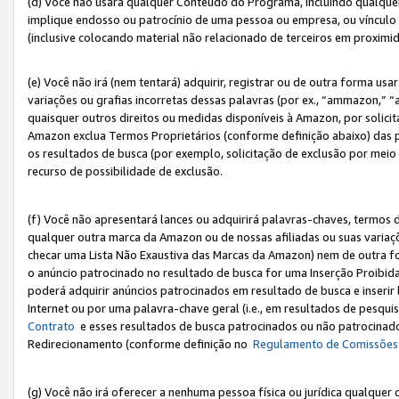
(d) Você não usará qualquer Conteúdo do Programa, incluindo qualqu
implique endosso ou patrocínio de uma pessoa ou empresa, ou vínculo 
(inclusive colocando material não relacionado de terceiros em proxim
(e) Você não irá (nem tentará) adquirir, registrar ou de outra forma 
variações ou grafias incorretas dessas palavras (por ex., “ammazon,” 
quaisquer outros direitos ou medidas disponíveis à Amazon, por solic
Amazon exclua Termos Proprietários (conforme definição abaixo) das
os resultados de busca (por exemplo, solicitação de exclusão por meio
recurso de possibilidade de exclusão.
(f) Você não apresentará lances ou adquirirá palavras-chaves, termos d
qualquer outra marca da Amazon ou de nossas afiliadas ou suas variaçõ
checar uma Lista Não Exaustiva das Marcas da Amazon) nem de outra f
o anúncio patrocinado no resultado de busca for uma Inserção Proibid
poderá adquirir anúncios patrocinados em resultado de busca e inseri
Internet ou por uma palavra-chave geral (i.e., em resultados de pesqui
Contrato
e esses resultados de busca patrocinados ou não patrocinados 
Redirecionamento (conforme definição no
Regulamento de Comissões
(g) Você não irá oferecer a nenhuma pessoa física ou jurídica qualquer