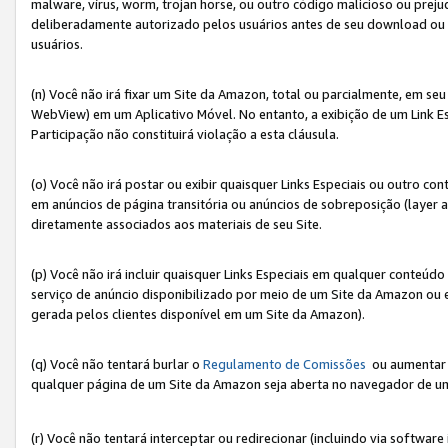
malware, vírus, worm, trojan horse, ou outro código malicioso ou preju
deliberadamente autorizado pelos usuários antes de seu download ou 
usuários.
(n) Você não irá fixar um Site da Amazon, total ou parcialmente, em seu
WebView) em um Aplicativo Móvel. No entanto, a exibição de um Link E
Participação não constituirá violação a esta cláusula.
(o) Você não irá postar ou exibir quaisquer Links Especiais ou outro
em anúncios de página transitória ou anúncios de sobreposição (layer
diretamente associados aos materiais de seu Site.
(p) Você não irá incluir quaisquer Links Especiais em qualquer conte
serviço de anúncio disponibilizado por meio de um Site da Amazon ou em
gerada pelos clientes disponível em um Site da Amazon).
(q) Você não tentará burlar o
Regulamento de Comissões
ou aumentar a
qualquer página de um Site da Amazon seja aberta no navegador de um cli
(r) Você não tentará interceptar ou redirecionar (incluindo via softwar