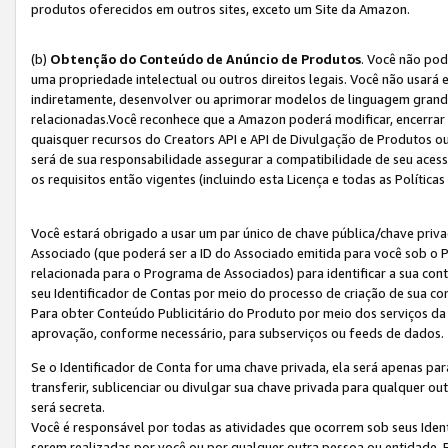
produtos oferecidos em outros sites, exceto um Site da Amazon.
(b)
Obtenção do Conteúdo de Anúncio de Produtos
. Você não pod
uma propriedade intelectual ou outros direitos legais. Você não usará
indiretamente, desenvolver ou aprimorar modelos de linguagem grand
relacionadas.Você reconhece que a Amazon poderá modificar, encerrar 
quaisquer recursos do Creators API e API de Divulgação de Produtos 
será de sua responsabilidade assegurar a compatibilidade de seu aces
os requisitos então vigentes (incluindo esta Licença e todas as Política
Você estará obrigado a usar um par único de chave pública/chave priva
Associado (que poderá ser a ID do Associado emitida para você sob o
relacionada para o Programa de Associados) para identificar a sua co
seu Identificador de Contas por meio do processo de criação de sua co
Para obter Conteúdo Publicitário do Produto por meio dos serviços da
aprovação, conforme necessário, para subserviços ou feeds de dados.
Se o Identificador de Conta for uma chave privada, ela será apenas par
transferir, sublicenciar ou divulgar sua chave privada para qualquer ou
será secreta.
Você é responsável por todas as atividades que ocorrem sob seus Iden
serem realizadas por você ou por qualquer outra pessoa ou entidade. 