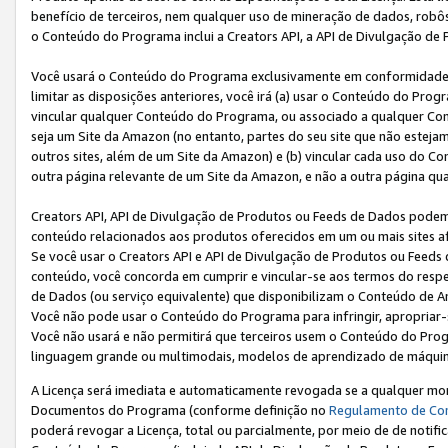
benefício de terceiros, nem qualquer uso de mineração de dados, robô
o Conteúdo do Programa inclui a Creators API, a API de Divulgação de
Você usará o Conteúdo do Programa exclusivamente em conformidad
limitar as disposições anteriores, você irá (a) usar o Conteúdo do Pro
vincular qualquer Conteúdo do Programa, ou associado a qualquer Con
seja um Site da Amazon (no entanto, partes do seu site que não estej
outros sites, além de um Site da Amazon) e (b) vincular cada uso do 
outra página relevante de um Site da Amazon, e não a outra página qua
Creators API, API de Divulgação de Produtos ou Feeds de Dados podem 
conteúdo relacionados aos produtos oferecidos em um ou mais sites af
Se você usar o Creators API e API de Divulgação de Produtos ou Feeds 
conteúdo, você concorda em cumprir e vincular-se aos termos do respe
de Dados (ou serviço equivalente) que disponibilizam o Conteúdo de An
Você não pode usar o Conteúdo do Programa para infringir, apropriar-s
Você não usará e não permitirá que terceiros usem o Conteúdo do Pro
linguagem grande ou multimodais, modelos de aprendizado de máquina
A Licença será imediata e automaticamente revogada se a qualquer m
Documentos do Programa (conforme definição no
Regulamento de Co
poderá revogar a Licença, total ou parcialmente, por meio de de notifi