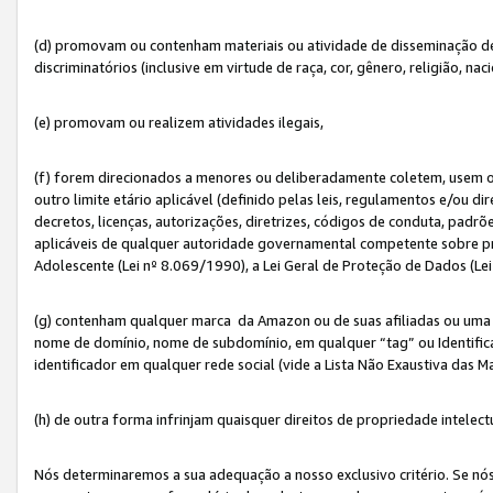
(d) promovam ou contenham materiais ou atividade de disseminação de ód
discriminatórios (inclusive em virtude de raça, cor, gênero, religião, nac
(e) promovam ou realizem atividades ilegais,
(f) forem direcionados a menores ou deliberadamente coletem, usem 
outro limite etário aplicável (definido pelas leis, regulamentos e/ou dir
decretos, licenças, autorizações, diretrizes, códigos de conduta, padrõ
aplicáveis de qualquer autoridade governamental competente sobre pro
Adolescente (Lei nº 8.069/1990), a Lei Geral de Proteção de Dados (Le
(g) contenham qualquer marca da Amazon ou de suas afiliadas ou uma v
nome de domínio, nome de subdomínio, em qualquer “tag” ou Identific
identificador em qualquer rede social (vide a Lista Não Exaustiva das 
(h) de outra forma infrinjam quaisquer direitos de propriedade intelect
Nós determinaremos a sua adequação a nosso exclusivo critério. Se nó