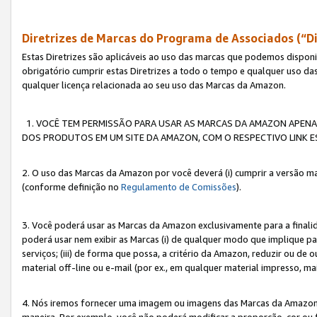
Diretrizes de Marcas do Programa de Associados (“Di
Estas Diretrizes são aplicáveis ao uso das marcas que podemos dispon
obrigatório cumprir estas Diretrizes a todo o tempo e qualquer uso da
qualquer licença relacionada ao seu uso das Marcas da Amazon.
1. VOCÊ TEM PERMISSÃO PARA USAR AS MARCAS DA AMAZON APENAS 
DOS PRODUTOS EM UM SITE DA AMAZON, COM O RESPECTIVO LINK ES
2. O uso das Marcas da Amazon por você deverá (i) cumprir a versão ma
(conforme definição no
Regulamento de Comissões
).
3. Você poderá usar as Marcas da Amazon exclusivamente para a fina
poderá usar nem exibir as Marcas (i) de qualquer modo que implique p
serviços; (iii) de forma que possa, a critério da Amazon, reduzir ou d
material off-line ou e-mail (por ex., em qualquer material impresso, 
4. Nós iremos fornecer uma imagem ou imagens das Marcas da Amazon
maneira. Por exemplo, você não poderá modificar a proporção, cor ou 