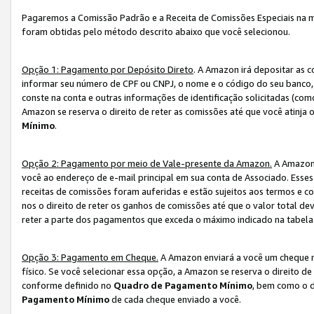
Pagaremos a Comissão Padrão e a Receita de Comissões Especiais na 
foram obtidas pelo método descrito abaixo que você selecionou.
Opção 1: Pagamento por Depósito Direto
. A Amazon irá depositar as 
informar seu número de CPF ou CNPJ, o nome e o código do seu banco, 
conste na conta e outras informações de identificação solicitadas (como
Amazon se reserva o direito de reter as comissões até que você atinja
Mínimo
.
Opção 2: Pagamento por meio de Vale-presente da Amazon.
A Amazon 
você ao endereço de e-mail principal em sua conta de Associado. Ess
receitas de comissões foram auferidas e estão sujeitos aos termos e c
nos o direito de reter os ganhos de comissões até que o valor total 
reter a parte dos pagamentos que exceda o máximo indicado na tabel
Opção 3: Pagamento em Cheque.
A Amazon enviará a você um cheque n
físico. Se você selecionar essa opção, a Amazon se reserva o direito de
conforme definido no
Quadro de Pagamento Mínimo
, bem como o d
Pagamento Mínimo
de cada cheque enviado a você.