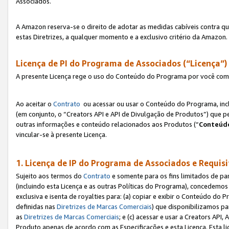
Associados.
A Amazon reserva-se o direito de adotar as medidas cabíveis contra 
estas Diretrizes, a qualquer momento e a exclusivo critério da Amazon.
Licença de PI do Programa de Associados (“Licença”)
A presente Licença rege o uso do Conteúdo do Programa por você com 
Ao aceitar o
Contrato
ou acessar ou usar o Conteúdo do Programa, incl
(em conjunto, o “Creators API e API de Divulgação de Produtos”) que 
outras informações e conteúdo relacionados aos Produtos (“
Conteúdo
vincular-se à presente Licença.
1. Licença de IP do Programa de Associados e Requis
Sujeito aos termos do
Contrato
e somente para os fins limitados de p
(incluindo esta Licença e as outras Políticas do Programa), concedemos 
exclusiva e isenta de royalties para: (a) copiar e exibir o Conteúdo 
definidas nas
Diretrizes de Marcas Comerciais
) que disponibilizamos p
as
Diretrizes de Marcas Comerciais
; e (c) acessar e usar a Creators AP
Produto apenas de acordo com as Especificações e esta Licença. Esta 