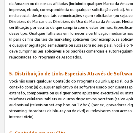
da Amazon ou de nossas afiliadas (incluindo qualquer Marca da Amazo
impresso, ebook, correspondência ou qualquer solicitação verbal). Você
mídia social; desde que tais comunicações sejam solicitadas (ou seja, 
Diretrizes de Marcas e as Diretrizes de Uso da Marca da Amazon. Media
certificação por escrito de que cumpriu com o estes termos. Especifica
desse tipo. Qualquer falha sua em fornecer a certificação mediante noss
(i) para os fins das leis de marketing aplicáveis (por exemplo, se apl
e qualquer legislação semelhante ou sucessora no seu país), você é o "
deve cumprir as leis aplicáveis e os padrões comerciais e autorregula
relacionadas ao Programa de Associados.
5. Distribuição de Links Especiais Através de Softwar
Você não usará qualquer Conteúdo do Programa ou Link Especial, ou de
conexão com: (a) qualquer aplicativo de software usado por clientes (
extensão, componente ou qualquer outro aplicativo executável ou insta
telefones celulares, tablets ou outros dispositivos portáteis (salvo A
audiovisual (television set-top box, ou TV box) (por ex., gravadores di
streaming, tocadores de blu-ray ou de dvd) ou televisores com acesso à
Internet Vizio).