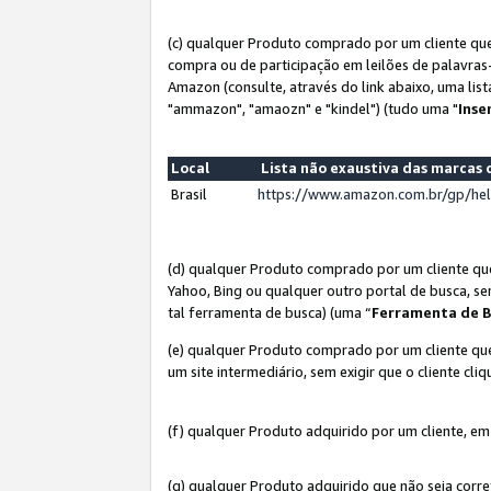
(c) qualquer Produto comprado por um cliente que
compra ou de participação em leilões de palavras
Amazon (consulte, através do link abaixo, uma lis
"ammazon", "amaozn" e "kindel") (tudo uma "
Inse
Local
Lista não exaustiva das marca
Brasil
https://www.amazon.com.br/gp/he
(d) qualquer Produto comprado por um cliente qu
Yahoo, Bing ou qualquer outro portal de busca, se
tal ferramenta de busca) (uma “
Ferramenta de B
(e) qualquer Produto comprado por um cliente que
um site intermediário, sem exigir que o cliente cli
(f) qualquer Produto adquirido por um cliente, em
(g) qualquer Produto adquirido que não seja corr