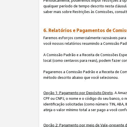
Periodicamente, poderemos impor restrições à op
qualquer período de tempo descrito nesta cláusula
saber mais sobre Restrições às Comissões, consul
6. Relatórios e Pagamentos de Comis
Faremos esforços comercialmente razoáveis para ra
você nossos relatórios resumindo a Comissão Padr
A Comissão Padrão e a Receita de Comissões Espe
local (como centavos para reais), podem fazer co
Pagaremos a Comissão Padrão e a Receita de Comi
método descrito abaixo que você selecionou.
Opção 1: Pagamento por Depósito Direto
. A Amaz
CPF ou CNPJ, o nome e o código do seu banco, o n
identificação solicitadas (como número TIN, ABA, I
atinja o valor mínimo total a ser pago a você con
Opção 2: Pagamento por meio de Vale-presente 