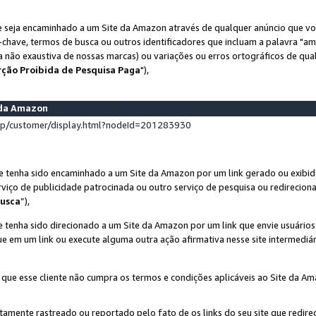
 seja encaminhado a um Site da Amazon através de qualquer anúncio que voc
-chave, termos de busca ou outros identificadores que incluam a palavra "a
ta não exaustiva de nossas marcas) ou variações ou erros ortográficos de qu
rção Proibida de Pesquisa Paga
"),
s da Amazon
lp/customer/display.html?nodeId=201283930
e tenha sido encaminhado a um Site da Amazon por um link gerado ou exibid
rviço de publicidade patrocinada ou outro serviço de pesquisa ou redirecion
usca
”),
 tenha sido direcionado a um Site da Amazon por um link que envie usuário
que em um link ou execute alguma outra ação afirmativa nesse site intermediár
 que esse cliente não cumpra os termos e condições aplicáveis ao Site da A
etamente rastreado ou reportado pelo fato de os links do seu site que redi