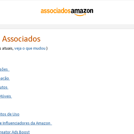
 Associados
s atuais,
veja o que mudou
)
ssões
ipação
dutos
 Móveis
itos de Uso
de Influenciadores da Amazon
reator Ads Boost