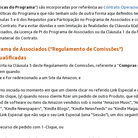
ticas do Programa
”) são incorporadas por referência ao
Contrato Operacio
Políticas do Programa e que não tenham sido de outra forma aqui definidos te
sulas 3 e 6 dos Requisitos para Participação no Programa de Associados e c
Contrato. Para evitar dúvidas e sem limitação às finalidades da Cláusula 6
ciados, da Licença de PI do Programa de Associados ou da Cláusula 1 da da 
aterial do Contrato.
ama de Associados (“Regulamento de Comissões”)
ualificadas
ta na Cláusula 3 deste Regulamento de Comissões, referente a “
Compras 
rem quando:
ite e for redirecionado a um Site da Amazon; e
omo iniciada no momento em que um cliente clicar no referido Link Especial e
rido clique, (y) quando nosso cliente fizer um pedido de outro Produto, que 
oad de software ou itens da Amazon vendidos sob o nome "Amazon Music", "A
 "Kindle Newspapers", "Kindle Blogs", "Kindle Newsfeeds" ou "Kindle Magaz
ink Especial que não seja o seu Link Especial (uma "Sessão"), um dos seguint
 recurso de pedido com 1-Clique, ou