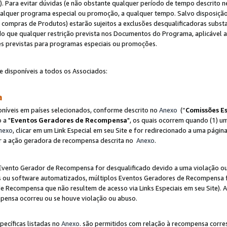
"). Para evitar dúvidas (e não obstante qualquer período de tempo descrito ne
ualquer programa especial ou promoção, a qualquer tempo. Salvo disposição
mpras de Produtos) estarão sujeitos a exclusões desqualificadoras substa
o que qualquer restrição prevista nos Documentos do Programa, aplicável
es previstas para programas especiais ou promoções.
e disponíveis a todos os Associados:
sa
níveis em países selecionados, conforme descrito no
Anexo
(“
Comissões Es
 a "
Eventos Geradores de Recompensa
", os quais ocorrem quando (1) um
nexo
, clicar em um Link Especial em seu Site e for redirecionado a uma pág
luir a ação geradora de recompensa descrita no
Anexo
.
vento Gerador de Recompensa for desqualificado devido a uma violação ou o
ts ou software automatizados, múltiplos Eventos Geradores de Recompensa 
 Recompensa que não resultem de acesso via Links Especiais em seu Site). 
mpensa ocorreu ou se houve violação ou abuso.
pecíficas listadas no
Anexo
. são permitidos com relação à recompensa corr