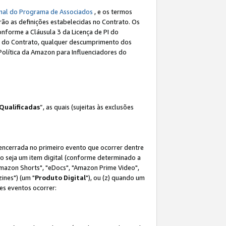
nal do Programa de Associados
, e os termos
rão as definições estabelecidas no Contrato. Os
onforme a Cláusula 3 da Licença de PI do
(a) do Contrato, qualquer descumprimento dos
Política da Amazon para Influenciadores do
Qualificadas
”, as quais (sujeitas às exclusões
 encerrada no primeiro evento que ocorrer dentre
não seja um item digital (conforme determinado a
mazon Shorts", "eDocs", "Amazon Prime Video",
ines") (um "
Produto Digital
"), ou (z) quando um
es eventos ocorrer: