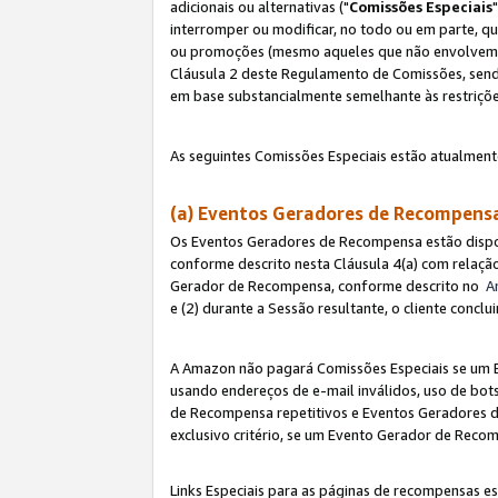
adicionais ou alternativas ("
Comissões Especiais
interromper ou modificar, no todo ou em parte, q
ou promoções (mesmo aqueles que não envolvem co
Cláusula 2 deste Regulamento de Comissões, send
em base substancialmente semelhante às restriçõ
As seguintes Comissões Especiais estão atualment
(a) Eventos Geradores de Recompen
Os Eventos Geradores de Recompensa estão dispo
conforme descrito nesta Cláusula 4(a) com relação
Gerador de Recompensa, conforme descrito no
A
e (2) durante a Sessão resultante, o cliente conc
A Amazon não pagará Comissões Especiais se um E
usando endereços de e-mail inválidos, uso de bo
de Recompensa repetitivos e Eventos Geradores de
exclusivo critério, se um Evento Gerador de Reco
Links Especiais para as páginas de recompensas es