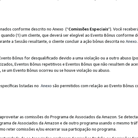
ionados conforme descrito no Anexo (“
Comissões Especiais
”). Você receber
 quando (1) um cliente, que deverá ser elegível ao Evento Bônus conforme d
urante a Sessão resultante, o cliente concluir a ação bônus descrita no
Anexo
.
ento Bônus for desqualificado devido a uma violação ou a outro abuso (por
izados, Eventos Bônus repetitivos e Eventos Bônus que não resultem de aces
io, se um Evento Bônus ocorreu ou se houve violação ou abuso.
específicas listadas no
Anexo
são permitidos com relação ao Evento Bônus c
 aproveitar as comissões do Programa de Associados da Amazon. Se detecta
rograma de Associados da Amazon e de outro programa usando o mesmo trá
mo reter comissões e/ou encerrar sua participação no programa.