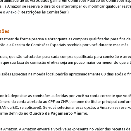
ortunidade de os Associados ganharem Comissões Padrão ou Comissões Espec
), a Amazon se reserva o direito de interromper ou modificar qualquer restr
te o
Anexo
(“
Restrições às Comissões
”).
sões
strear de forma precisa e abrangente as compras qualificadas para fins de n
ão e a Receita de Comissões Especiais recebida por você durante esse mês.
ciais, que são calculadas para cada compra qualificada para comissão e ar
m que sua taxa de comissão efetiva seja um pouco maior ou menor do que a 
ssões Especiais na moeda local padrão aproximadamente 60 dias após o fin
on irá depositar as comissões auferidas por você na conta corrente que voc
úmero da conta atrelado ao CPF ou CNPJ, o nome do titular principal confor
BAN ou BIC, se aplicável). Se você selecionar essa opção, a Amazon se reserv
forme definido no
Quadro de Pagamento Mínimo
.
da Amazon.
A Amazon enviará a você vales-presente no valor das receitas de