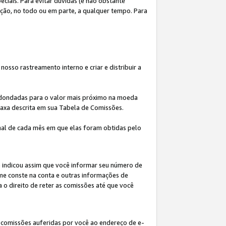
iais. Para evitar dúvidas (e não obstante
ição, no todo ou em parte, a qualquer tempo. Para
osso rastreamento interno e criar e distribuir a
redondadas para o valor mais próximo na moeda
taxa descrita em sua Tabela de Comissões.
al de cada mês em que elas foram obtidas pelo
ê indicou assim que você informar seu número de
me conste na conta e outras informações de
a o direito de reter as comissões até que você
 comissões auferidas por você ao endereço de e-