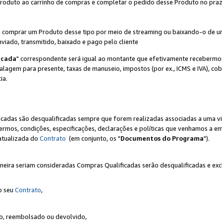
Produto ao carrinho de compras e completar o pedido desse Produto no prazo 
iente comprar um Produto desse tipo por meio de streaming ou baixando-o de 
nviado, transmitido, baixado e pago pelo cliente
icada
" correspondente será igual ao montante que efetivamente recebermo
gem para presente, taxas de manuseio, impostos (por ex., ICMS e IVA), cobra
ia.
ficadas são desqualificadas sempre que forem realizadas associadas a uma
rmos, condições, especificações, declarações e políticas que venhamos a em
 atualizada do
Contrato
(em conjunto, os "
Documentos do Programa
").
neira seriam consideradas Compras Qualificadas serão desqualificadas e ex
o seu
Contrato
,
do, reembolsado ou devolvido,