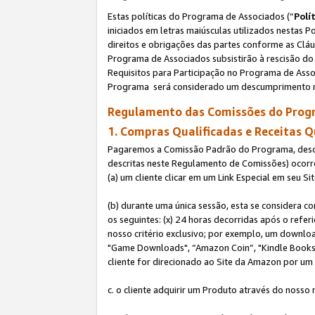
Estas políticas do Programa de Associados (“
Polí
iniciados em letras maiúsculas utilizados nestas 
direitos e obrigações das partes conforme as Cláu
Programa de Associados subsistirão à rescisão do 
Requisitos para Participação no Programa de Asso
Programa será considerado um descumprimento m
Regulamento das Comissões do Progr
1. Compras Qualificadas e Receitas Q
Pagaremos a Comissão Padrão do Programa, descri
descritas neste Regulamento de Comissões) ocor
(a) um cliente clicar em um Link Especial em seu S
(b) durante uma única sessão, esta se considera c
os seguintes: (x) 24 horas decorridas após o refe
nosso critério exclusivo; por exemplo, um downl
"Game Downloads", “Amazon Coin”, "Kindle Books",
cliente for direcionado ao Site da Amazon por um L
c. o cliente adquirir um Produto através do nosso