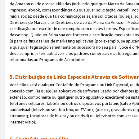
da Amazon ou de nossas afiliadas (incluindo qualquer Marca da Amazo
impresso, ebook, correspondência ou qualquer solicitação verbal). Você
mídia social; desde que tais comunicações sejam solicitadas (ou seja, 
Diretrizes de Marcas e as Diretrizes de Uso da Marca da Amazon. Media
certificação por escrito de que cumpriu com o estes termos. Especifica
desse tipo. Qualquer falha sua em fornecer a certificação mediante noss
(i) para os fins das leis de marketing aplicáveis (por exemplo, se apl
e qualquer legislação semelhante ou sucessora no seu país), você é o "
deve cumprir as leis aplicáveis e os padrões comerciais e autorregula
relacionadas ao Programa de Associados.
5. Distribuição de Links Especiais Através de Softwar
Você não usará qualquer Conteúdo do Programa ou Link Especial, ou de
conexão com: (a) qualquer aplicativo de software usado por clientes (
extensão, componente ou qualquer outro aplicativo executável ou insta
telefones celulares, tablets ou outros dispositivos portáteis (salvo A
audiovisual (television set-top box, ou TV box) (por ex., gravadores di
streaming, tocadores de blu-ray ou de dvd) ou televisores com acesso à
Internet Vizio).