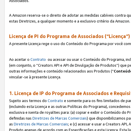
Associados.
A Amazon reserva-se o direito de adotar as medidas cabíveis contra 
estas Diretrizes, a qualquer momento e a exclusivo critério da Amazon.
Licença de PI do Programa de Associados (“Licença”)
A presente Licença rege o uso do Conteúdo do Programa por você com 
Ao aceitar o
Contrato
ou acessar ou usar o Conteúdo do Programa, incl
(em conjunto, o “Creators API e API de Divulgação de Produtos”) que 
outras informações e conteúdo relacionados aos Produtos (“
Conteúdo
vincular-se à presente Licença.
1. Licença de IP do Programa de Associados e Requis
Sujeito aos termos do
Contrato
e somente para os fins limitados de p
(incluindo esta Licença e as outras Políticas do Programa), concedemos 
exclusiva e isenta de royalties para: (a) copiar e exibir o Conteúdo 
definidas nas
Diretrizes de Marcas Comerciais
) que disponibilizamos p
as
Diretrizes de Marcas Comerciais
; e (c) acessar e usar a Creators AP
Produto apenas de acordo com as Especificações e esta Licença. Esta 