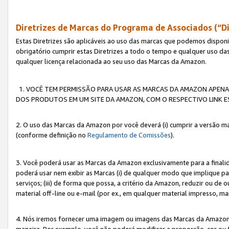
Diretrizes de Marcas do Programa de Associados (“Di
Estas Diretrizes são aplicáveis ao uso das marcas que podemos dispon
obrigatório cumprir estas Diretrizes a todo o tempo e qualquer uso da
qualquer licença relacionada ao seu uso das Marcas da Amazon.
1. VOCÊ TEM PERMISSÃO PARA USAR AS MARCAS DA AMAZON APENAS 
DOS PRODUTOS EM UM SITE DA AMAZON, COM O RESPECTIVO LINK ES
2. O uso das Marcas da Amazon por você deverá (i) cumprir a versão ma
(conforme definição no
Regulamento de Comissões
).
3. Você poderá usar as Marcas da Amazon exclusivamente para a fina
poderá usar nem exibir as Marcas (i) de qualquer modo que implique p
serviços; (iii) de forma que possa, a critério da Amazon, reduzir ou d
material off-line ou e-mail (por ex., em qualquer material impresso, 
4. Nós iremos fornecer uma imagem ou imagens das Marcas da Amazon
maneira. Por exemplo, você não poderá modificar a proporção, cor ou 