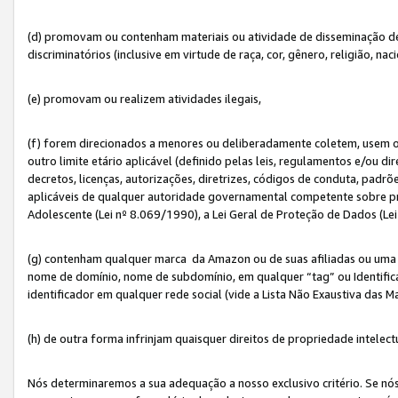
(d) promovam ou contenham materiais ou atividade de disseminação de ód
discriminatórios (inclusive em virtude de raça, cor, gênero, religião, nac
(e) promovam ou realizem atividades ilegais,
(f) forem direcionados a menores ou deliberadamente coletem, usem 
outro limite etário aplicável (definido pelas leis, regulamentos e/ou dir
decretos, licenças, autorizações, diretrizes, códigos de conduta, padrõ
aplicáveis de qualquer autoridade governamental competente sobre pro
Adolescente (Lei nº 8.069/1990), a Lei Geral de Proteção de Dados (Le
(g) contenham qualquer marca da Amazon ou de suas afiliadas ou uma v
nome de domínio, nome de subdomínio, em qualquer “tag” ou Identific
identificador em qualquer rede social (vide a Lista Não Exaustiva das 
(h) de outra forma infrinjam quaisquer direitos de propriedade intelect
Nós determinaremos a sua adequação a nosso exclusivo critério. Se nó