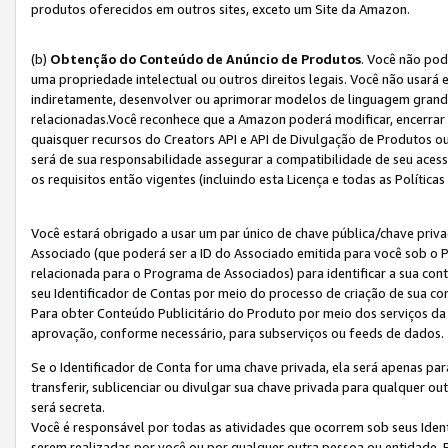
produtos oferecidos em outros sites, exceto um Site da Amazon.
(b)
Obtenção do Conteúdo de Anúncio de Produtos
. Você não pod
uma propriedade intelectual ou outros direitos legais. Você não usará
indiretamente, desenvolver ou aprimorar modelos de linguagem grand
relacionadas.Você reconhece que a Amazon poderá modificar, encerrar 
quaisquer recursos do Creators API e API de Divulgação de Produtos 
será de sua responsabilidade assegurar a compatibilidade de seu aces
os requisitos então vigentes (incluindo esta Licença e todas as Política
Você estará obrigado a usar um par único de chave pública/chave priva
Associado (que poderá ser a ID do Associado emitida para você sob o
relacionada para o Programa de Associados) para identificar a sua co
seu Identificador de Contas por meio do processo de criação de sua co
Para obter Conteúdo Publicitário do Produto por meio dos serviços da
aprovação, conforme necessário, para subserviços ou feeds de dados.
Se o Identificador de Conta for uma chave privada, ela será apenas par
transferir, sublicenciar ou divulgar sua chave privada para qualquer ou
será secreta.
Você é responsável por todas as atividades que ocorrem sob seus Iden
serem realizadas por você ou por qualquer outra pessoa ou entidade. 