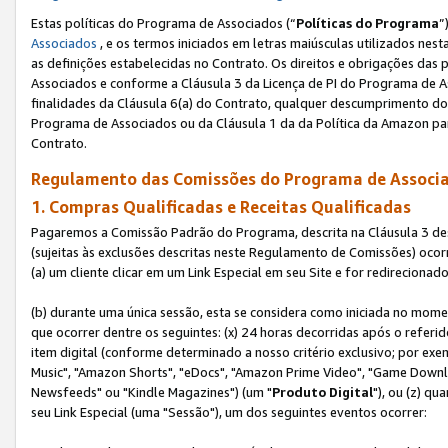
Estas políticas do Programa de Associados (“
Políticas do Programa
”
Associados
, e os termos iniciados em letras maiúsculas utilizados nes
as definições estabelecidas no Contrato. Os direitos e obrigações das
Associados e conforme a Cláusula 3 da Licença de PI do Programa de As
finalidades da Cláusula 6(a) do Contrato, qualquer descumprimento do
Programa de Associados ou da Cláusula 1 da da Política da Amazon p
Contrato.
Regulamento das Comissões do Programa de Associa
1. Compras Qualificadas e Receitas Qualificadas
Pagaremos a Comissão Padrão do Programa, descrita na Cláusula 3 de
(sujeitas às exclusões descritas neste Regulamento de Comissões) oco
(a) um cliente clicar em um Link Especial em seu Site e for redireciona
(b) durante uma única sessão, esta se considera como iniciada no momen
que ocorrer dentre os seguintes: (x) 24 horas decorridas após o referi
item digital (conforme determinado a nosso critério exclusivo; por 
Music", "Amazon Shorts", "eDocs", "Amazon Prime Video", "Game Downlo
Newsfeeds" ou "Kindle Magazines") (um "
Produto Digital
"), ou (z) q
seu Link Especial (uma "Sessão"), um dos seguintes eventos ocorrer: