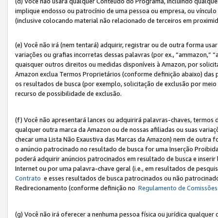
(d) Você não usará qualquer Conteúdo do Programa, incluindo qualqu
implique endosso ou patrocínio de uma pessoa ou empresa, ou vínculo 
(inclusive colocando material não relacionado de terceiros em proxim
(e) Você não irá (nem tentará) adquirir, registrar ou de outra forma 
variações ou grafias incorretas dessas palavras (por ex., “ammazon,” 
quaisquer outros direitos ou medidas disponíveis à Amazon, por solic
Amazon exclua Termos Proprietários (conforme definição abaixo) das
os resultados de busca (por exemplo, solicitação de exclusão por meio
recurso de possibilidade de exclusão.
(f) Você não apresentará lances ou adquirirá palavras-chaves, termos d
qualquer outra marca da Amazon ou de nossas afiliadas ou suas variaçõ
checar uma Lista Não Exaustiva das Marcas da Amazon) nem de outra f
o anúncio patrocinado no resultado de busca for uma Inserção Proibid
poderá adquirir anúncios patrocinados em resultado de busca e inseri
Internet ou por uma palavra-chave geral (i.e., em resultados de pesqui
Contrato
e esses resultados de busca patrocinados ou não patrocinados 
Redirecionamento (conforme definição no
Regulamento de Comissões
(g) Você não irá oferecer a nenhuma pessoa física ou jurídica qualquer