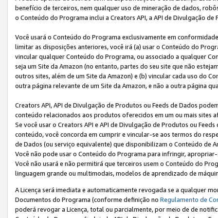
benefício de terceiros, nem qualquer uso de mineração de dados, robô
o Conteúdo do Programa inclui a Creators API, a API de Divulgação de
Você usará o Conteúdo do Programa exclusivamente em conformidad
limitar as disposições anteriores, você irá (a) usar o Conteúdo do Pro
vincular qualquer Conteúdo do Programa, ou associado a qualquer Con
seja um Site da Amazon (no entanto, partes do seu site que não estej
outros sites, além de um Site da Amazon) e (b) vincular cada uso do 
outra página relevante de um Site da Amazon, e não a outra página qua
Creators API, API de Divulgação de Produtos ou Feeds de Dados podem 
conteúdo relacionados aos produtos oferecidos em um ou mais sites af
Se você usar o Creators API e API de Divulgação de Produtos ou Feeds 
conteúdo, você concorda em cumprir e vincular-se aos termos do respe
de Dados (ou serviço equivalente) que disponibilizam o Conteúdo de An
Você não pode usar o Conteúdo do Programa para infringir, apropriar-s
Você não usará e não permitirá que terceiros usem o Conteúdo do Pro
linguagem grande ou multimodais, modelos de aprendizado de máquina
A Licença será imediata e automaticamente revogada se a qualquer m
Documentos do Programa (conforme definição no
Regulamento de Co
poderá revogar a Licença, total ou parcialmente, por meio de de notifi