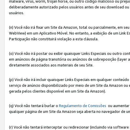
malware, vírus, worm, trojan horse, ou outro código malicioso ou preju
deliberadamente autorizado pelos usuários antes de seu download ou 
usuários.
(n) Você não irá fixar um Site da Amazon, total ou parcialmente, em seu
WebView) em um Aplicativo Móvel. No entanto, a exibição de um Link E
Participação não constituirá violação a esta cláusula.
(o) Você não irá postar ou exibir quaisquer Links Especiais ou outro
em anúncios de página transitória ou anúncios de sobreposição (layer
diretamente associados aos materiais de seu Site.
(p) Você não irá incluir quaisquer Links Especiais em qualquer conte
serviço de anúncio disponibilizado por meio de um Site da Amazon ou em
gerada pelos clientes disponível em um Site da Amazon).
(q) Você não tentará burlar o
Regulamento de Comissões
ou aumentar a
qualquer página de um Site da Amazon seja aberta no navegador de um cli
(r) Você não tentará interceptar ou redirecionar (incluindo via softwar