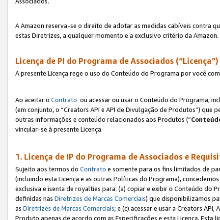
Associados.
A Amazon reserva-se o direito de adotar as medidas cabíveis contra 
estas Diretrizes, a qualquer momento e a exclusivo critério da Amazon.
Licença de PI do Programa de Associados (“Licença”)
A presente Licença rege o uso do Conteúdo do Programa por você com 
Ao aceitar o
Contrato
ou acessar ou usar o Conteúdo do Programa, incl
(em conjunto, o “Creators API e API de Divulgação de Produtos”) que 
outras informações e conteúdo relacionados aos Produtos (“
Conteúdo
vincular-se à presente Licença.
1. Licença de IP do Programa de Associados e Requis
Sujeito aos termos do
Contrato
e somente para os fins limitados de p
(incluindo esta Licença e as outras Políticas do Programa), concedemos 
exclusiva e isenta de royalties para: (a) copiar e exibir o Conteúdo 
definidas nas
Diretrizes de Marcas Comerciais
) que disponibilizamos p
as
Diretrizes de Marcas Comerciais
; e (c) acessar e usar a Creators AP
Produto apenas de acordo com as Especificações e esta Licença. Esta 