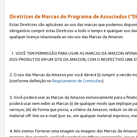
Diretrizes de Marcas do Programa de Associados (“Di
Estas Diretrizes são aplicáveis ao uso das marcas que podemos dispon
obrigatório cumprir estas Diretrizes a todo o tempo e qualquer uso da
qualquer licença relacionada ao seu uso das Marcas da Amazon.
1. VOCÊ TEM PERMISSÃO PARA USAR AS MARCAS DA AMAZON APENAS 
DOS PRODUTOS EM UM SITE DA AMAZON, COM O RESPECTIVO LINK ES
2. O uso das Marcas da Amazon por você deverá (i) cumprir a versão ma
(conforme definição no
Regulamento de Comissões
).
3. Você poderá usar as Marcas da Amazon exclusivamente para a fina
poderá usar nem exibir as Marcas (i) de qualquer modo que implique p
serviços; (iii) de forma que possa, a critério da Amazon, reduzir ou d
material off-line ou e-mail (por ex., em qualquer material impresso, 
4. Nós iremos fornecer uma imagem ou imagens das Marcas da Amazon
maneira. Por exemplo, você não poderá modificar a proporção, cor ou 