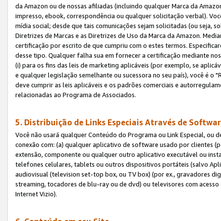
da Amazon ou de nossas afiliadas (incluindo qualquer Marca da Amazo
impresso, ebook, correspondência ou qualquer solicitação verbal). Você
mídia social; desde que tais comunicações sejam solicitadas (ou seja, 
Diretrizes de Marcas e as Diretrizes de Uso da Marca da Amazon. Media
certificação por escrito de que cumpriu com o estes termos. Especifica
desse tipo. Qualquer falha sua em fornecer a certificação mediante noss
(i) para os fins das leis de marketing aplicáveis (por exemplo, se apl
e qualquer legislação semelhante ou sucessora no seu país), você é o "
deve cumprir as leis aplicáveis e os padrões comerciais e autorregula
relacionadas ao Programa de Associados.
5. Distribuição de Links Especiais Através de Softwar
Você não usará qualquer Conteúdo do Programa ou Link Especial, ou de
conexão com: (a) qualquer aplicativo de software usado por clientes (
extensão, componente ou qualquer outro aplicativo executável ou insta
telefones celulares, tablets ou outros dispositivos portáteis (salvo A
audiovisual (television set-top box, ou TV box) (por ex., gravadores di
streaming, tocadores de blu-ray ou de dvd) ou televisores com acesso à
Internet Vizio).