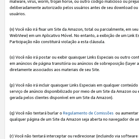
malware, vírus, worm, trojan horse, ou outro código malicioso ou preju
deliberadamente autorizado pelos usuários antes de seu download ou 
usuários.
(n) Você não irá fixar um Site da Amazon, total ou parcialmente, em seu
WebView) em um Aplicativo Móvel. No entanto, a exibição de um Link E
Participação não constituirá violação a esta cláusula.
(o) Você não irá postar ou exibir quaisquer Links Especiais ou outro
em anúncios de página transitória ou anúncios de sobreposição (layer
diretamente associados aos materiais de seu Site.
(p) Você não irá incluir quaisquer Links Especiais em qualquer conte
serviço de anúncio disponibilizado por meio de um Site da Amazon ou em
gerada pelos clientes disponível em um Site da Amazon).
(q) Você não tentará burlar o
Regulamento de Comissões
ou aumentar a
qualquer página de um Site da Amazon seja aberta no navegador de um cli
(r) Você não tentará interceptar ou redirecionar (incluindo via softwar