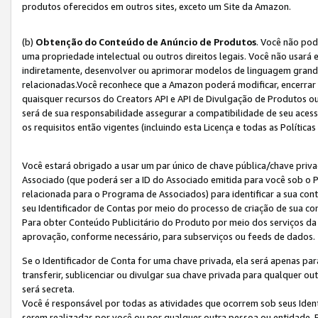
produtos oferecidos em outros sites, exceto um Site da Amazon.
(b)
Obtenção do Conteúdo de Anúncio de Produtos
. Você não pod
uma propriedade intelectual ou outros direitos legais. Você não usará
indiretamente, desenvolver ou aprimorar modelos de linguagem grand
relacionadas.Você reconhece que a Amazon poderá modificar, encerrar 
quaisquer recursos do Creators API e API de Divulgação de Produtos 
será de sua responsabilidade assegurar a compatibilidade de seu aces
os requisitos então vigentes (incluindo esta Licença e todas as Política
Você estará obrigado a usar um par único de chave pública/chave priva
Associado (que poderá ser a ID do Associado emitida para você sob o
relacionada para o Programa de Associados) para identificar a sua co
seu Identificador de Contas por meio do processo de criação de sua co
Para obter Conteúdo Publicitário do Produto por meio dos serviços da
aprovação, conforme necessário, para subserviços ou feeds de dados.
Se o Identificador de Conta for uma chave privada, ela será apenas par
transferir, sublicenciar ou divulgar sua chave privada para qualquer ou
será secreta.
Você é responsável por todas as atividades que ocorrem sob seus Iden
serem realizadas por você ou por qualquer outra pessoa ou entidade. 