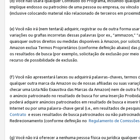
(d) Você não usará qualquer Conteúdo do Programa, incluindo qualqu
implique endosso ou patrocínio de uma pessoa ou empresa, ou vínculo 
(inclusive colocando material não relacionado de terceiros em proxim
(e) Você não irá (nem tentará) adquirir, registrar ou de outra forma 
variações ou grafias incorretas dessas palavras (por ex., “ammazon,” 
quaisquer outros direitos ou medidas disponíveis à Amazon, por solic
Amazon exclua Termos Proprietários (conforme definição abaixo) das
os resultados de busca (por exemplo, solicitação de exclusão por meio
recurso de possibilidade de exclusão.
(f) Você não apresentará lances ou adquirirá palavras-chaves, termos d
qualquer outra marca da Amazon ou de nossas afiliadas ou suas variaçõ
checar uma Lista Não Exaustiva das Marcas da Amazon) nem de outra f
o anúncio patrocinado no resultado de busca for uma Inserção Proibid
poderá adquirir anúncios patrocinados em resultado de busca e inseri
Internet ou por uma palavra-chave geral (i.e., em resultados de pesqui
Contrato
e esses resultados de busca patrocinados ou não patrocinados 
Redirecionamento (conforme definição no
Regulamento de Comissões
(g) Você não irá oferecer a nenhuma pessoa física ou jurídica qualquer