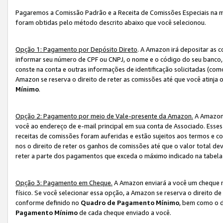
Pagaremos a Comissão Padrão e a Receita de Comissões Especiais na 
foram obtidas pelo método descrito abaixo que você selecionou.
Opção 1: Pagamento por Depósito Direto
. A Amazon irá depositar as 
informar seu número de CPF ou CNPJ, o nome e o código do seu banco, 
conste na conta e outras informações de identificação solicitadas (como
Amazon se reserva o direito de reter as comissões até que você atinja
Mínimo
.
Opção 2: Pagamento por meio de Vale-presente da Amazon.
A Amazon 
você ao endereço de e-mail principal em sua conta de Associado. Ess
receitas de comissões foram auferidas e estão sujeitos aos termos e c
nos o direito de reter os ganhos de comissões até que o valor total 
reter a parte dos pagamentos que exceda o máximo indicado na tabel
Opção 3: Pagamento em Cheque.
A Amazon enviará a você um cheque n
físico. Se você selecionar essa opção, a Amazon se reserva o direito de
conforme definido no
Quadro de Pagamento Mínimo
, bem como o d
Pagamento Mínimo
de cada cheque enviado a você.