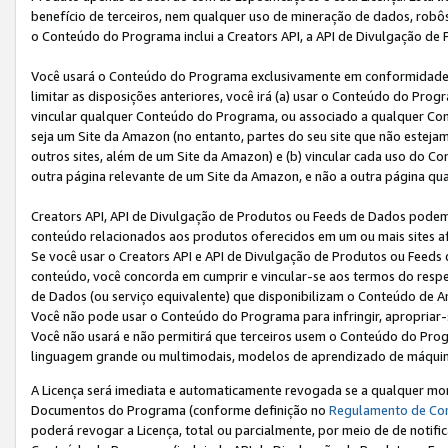
benefício de terceiros, nem qualquer uso de mineração de dados, robô
o Conteúdo do Programa inclui a Creators API, a API de Divulgação de
Você usará o Conteúdo do Programa exclusivamente em conformidad
limitar as disposições anteriores, você irá (a) usar o Conteúdo do Pro
vincular qualquer Conteúdo do Programa, ou associado a qualquer Con
seja um Site da Amazon (no entanto, partes do seu site que não estej
outros sites, além de um Site da Amazon) e (b) vincular cada uso do 
outra página relevante de um Site da Amazon, e não a outra página qua
Creators API, API de Divulgação de Produtos ou Feeds de Dados podem 
conteúdo relacionados aos produtos oferecidos em um ou mais sites af
Se você usar o Creators API e API de Divulgação de Produtos ou Feeds 
conteúdo, você concorda em cumprir e vincular-se aos termos do respe
de Dados (ou serviço equivalente) que disponibilizam o Conteúdo de An
Você não pode usar o Conteúdo do Programa para infringir, apropriar-s
Você não usará e não permitirá que terceiros usem o Conteúdo do Pro
linguagem grande ou multimodais, modelos de aprendizado de máquina
A Licença será imediata e automaticamente revogada se a qualquer m
Documentos do Programa (conforme definição no
Regulamento de Co
poderá revogar a Licença, total ou parcialmente, por meio de de notifi