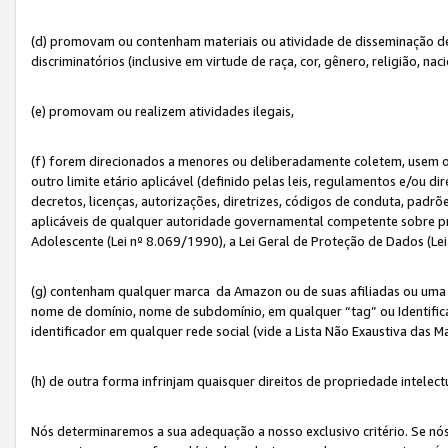
(d) promovam ou contenham materiais ou atividade de disseminação de ód
discriminatórios (inclusive em virtude de raça, cor, gênero, religião, nac
(e) promovam ou realizem atividades ilegais,
(f) forem direcionados a menores ou deliberadamente coletem, usem 
outro limite etário aplicável (definido pelas leis, regulamentos e/ou dir
decretos, licenças, autorizações, diretrizes, códigos de conduta, padrõ
aplicáveis de qualquer autoridade governamental competente sobre pro
Adolescente (Lei nº 8.069/1990), a Lei Geral de Proteção de Dados (Le
(g) contenham qualquer marca da Amazon ou de suas afiliadas ou uma v
nome de domínio, nome de subdomínio, em qualquer “tag” ou Identific
identificador em qualquer rede social (vide a Lista Não Exaustiva das 
(h) de outra forma infrinjam quaisquer direitos de propriedade intelect
Nós determinaremos a sua adequação a nosso exclusivo critério. Se nó