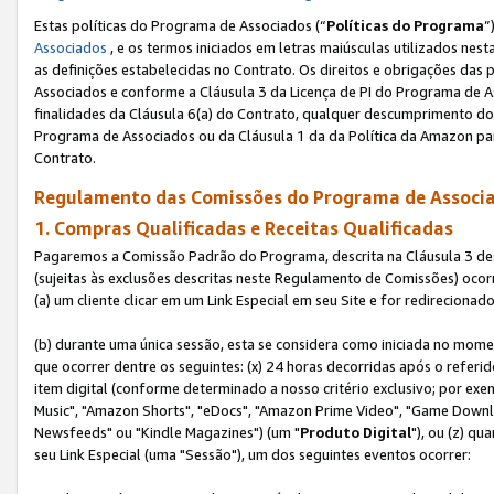
Estas políticas do Programa de Associados (“
Políticas do Programa
”
Associados
, e os termos iniciados em letras maiúsculas utilizados nes
as definições estabelecidas no Contrato. Os direitos e obrigações das
Associados e conforme a Cláusula 3 da Licença de PI do Programa de As
finalidades da Cláusula 6(a) do Contrato, qualquer descumprimento do
Programa de Associados ou da Cláusula 1 da da Política da Amazon p
Contrato.
Regulamento das Comissões do Programa de Associa
1. Compras Qualificadas e Receitas Qualificadas
Pagaremos a Comissão Padrão do Programa, descrita na Cláusula 3 de
(sujeitas às exclusões descritas neste Regulamento de Comissões) oco
(a) um cliente clicar em um Link Especial em seu Site e for redireciona
(b) durante uma única sessão, esta se considera como iniciada no momen
que ocorrer dentre os seguintes: (x) 24 horas decorridas após o referi
item digital (conforme determinado a nosso critério exclusivo; por 
Music", "Amazon Shorts", "eDocs", "Amazon Prime Video", "Game Downlo
Newsfeeds" ou "Kindle Magazines") (um "
Produto Digital
"), ou (z) q
seu Link Especial (uma "Sessão"), um dos seguintes eventos ocorrer: