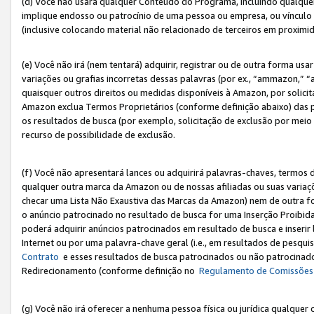
(d) Você não usará qualquer Conteúdo do Programa, incluindo qualqu
implique endosso ou patrocínio de uma pessoa ou empresa, ou vínculo 
(inclusive colocando material não relacionado de terceiros em proxim
(e) Você não irá (nem tentará) adquirir, registrar ou de outra forma 
variações ou grafias incorretas dessas palavras (por ex., “ammazon,” 
quaisquer outros direitos ou medidas disponíveis à Amazon, por solic
Amazon exclua Termos Proprietários (conforme definição abaixo) das
os resultados de busca (por exemplo, solicitação de exclusão por meio
recurso de possibilidade de exclusão.
(f) Você não apresentará lances ou adquirirá palavras-chaves, termos d
qualquer outra marca da Amazon ou de nossas afiliadas ou suas variaçõ
checar uma Lista Não Exaustiva das Marcas da Amazon) nem de outra f
o anúncio patrocinado no resultado de busca for uma Inserção Proibid
poderá adquirir anúncios patrocinados em resultado de busca e inseri
Internet ou por uma palavra-chave geral (i.e., em resultados de pesqui
Contrato
e esses resultados de busca patrocinados ou não patrocinados 
Redirecionamento (conforme definição no
Regulamento de Comissões
(g) Você não irá oferecer a nenhuma pessoa física ou jurídica qualquer