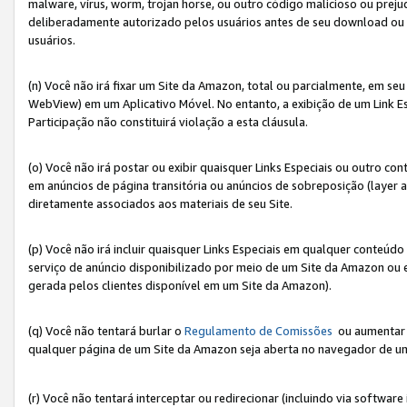
malware, vírus, worm, trojan horse, ou outro código malicioso ou preju
deliberadamente autorizado pelos usuários antes de seu download ou 
usuários.
(n) Você não irá fixar um Site da Amazon, total ou parcialmente, em seu
WebView) em um Aplicativo Móvel. No entanto, a exibição de um Link E
Participação não constituirá violação a esta cláusula.
(o) Você não irá postar ou exibir quaisquer Links Especiais ou outro
em anúncios de página transitória ou anúncios de sobreposição (layer
diretamente associados aos materiais de seu Site.
(p) Você não irá incluir quaisquer Links Especiais em qualquer conte
serviço de anúncio disponibilizado por meio de um Site da Amazon ou em
gerada pelos clientes disponível em um Site da Amazon).
(q) Você não tentará burlar o
Regulamento de Comissões
ou aumentar a
qualquer página de um Site da Amazon seja aberta no navegador de um cli
(r) Você não tentará interceptar ou redirecionar (incluindo via softwar