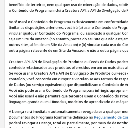
benefício de terceiros, nem qualquer uso de mineração de dados, robô
o Conteúdo do Programa inclui a Creators API, a API de Divulgação de
Você usará o Conteúdo do Programa exclusivamente em conformidad
limitar as disposições anteriores, você irá (a) usar o Conteúdo do Pro
vincular qualquer Conteúdo do Programa, ou associado a qualquer Con
seja um Site da Amazon (no entanto, partes do seu site que não estej
outros sites, além de um Site da Amazon) e (b) vincular cada uso do 
outra página relevante de um Site da Amazon, e não a outra página qua
Creators API, API de Divulgação de Produtos ou Feeds de Dados podem 
conteúdo relacionados aos produtos oferecidos em um ou mais sites af
Se você usar o Creators API e API de Divulgação de Produtos ou Feeds 
conteúdo, você concorda em cumprir e vincular-se aos termos do respe
de Dados (ou serviço equivalente) que disponibilizam o Conteúdo de An
Você não pode usar o Conteúdo do Programa para infringir, apropriar-s
Você não usará e não permitirá que terceiros usem o Conteúdo do Pro
linguagem grande ou multimodais, modelos de aprendizado de máquina
A Licença será imediata e automaticamente revogada se a qualquer m
Documentos do Programa (conforme definição no
Regulamento de Co
poderá revogar a Licença, total ou parcialmente, por meio de de notifi