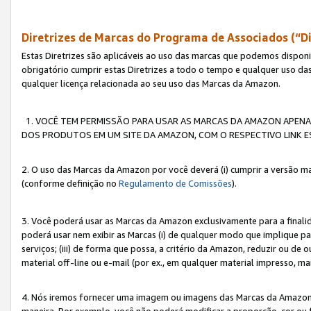
Diretrizes de Marcas do Programa de Associados (“Di
Estas Diretrizes são aplicáveis ao uso das marcas que podemos dispon
obrigatório cumprir estas Diretrizes a todo o tempo e qualquer uso da
qualquer licença relacionada ao seu uso das Marcas da Amazon.
1. VOCÊ TEM PERMISSÃO PARA USAR AS MARCAS DA AMAZON APENAS 
DOS PRODUTOS EM UM SITE DA AMAZON, COM O RESPECTIVO LINK ES
2. O uso das Marcas da Amazon por você deverá (i) cumprir a versão ma
(conforme definição no
Regulamento de Comissões
).
3. Você poderá usar as Marcas da Amazon exclusivamente para a fina
poderá usar nem exibir as Marcas (i) de qualquer modo que implique p
serviços; (iii) de forma que possa, a critério da Amazon, reduzir ou d
material off-line ou e-mail (por ex., em qualquer material impresso, 
4. Nós iremos fornecer uma imagem ou imagens das Marcas da Amazon
maneira. Por exemplo, você não poderá modificar a proporção, cor ou 