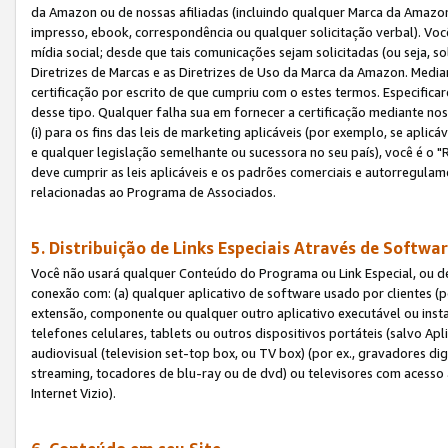
da Amazon ou de nossas afiliadas (incluindo qualquer Marca da Amazo
impresso, ebook, correspondência ou qualquer solicitação verbal). Você
mídia social; desde que tais comunicações sejam solicitadas (ou seja, 
Diretrizes de Marcas e as Diretrizes de Uso da Marca da Amazon. Media
certificação por escrito de que cumpriu com o estes termos. Especifica
desse tipo. Qualquer falha sua em fornecer a certificação mediante noss
(i) para os fins das leis de marketing aplicáveis (por exemplo, se apl
e qualquer legislação semelhante ou sucessora no seu país), você é o "
deve cumprir as leis aplicáveis e os padrões comerciais e autorregula
relacionadas ao Programa de Associados.
5. Distribuição de Links Especiais Através de Softwar
Você não usará qualquer Conteúdo do Programa ou Link Especial, ou de
conexão com: (a) qualquer aplicativo de software usado por clientes (
extensão, componente ou qualquer outro aplicativo executável ou insta
telefones celulares, tablets ou outros dispositivos portáteis (salvo A
audiovisual (television set-top box, ou TV box) (por ex., gravadores di
streaming, tocadores de blu-ray ou de dvd) ou televisores com acesso à
Internet Vizio).