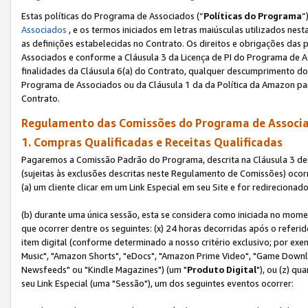
Estas políticas do Programa de Associados (“
Políticas do Programa
”
Associados
, e os termos iniciados em letras maiúsculas utilizados nes
as definições estabelecidas no Contrato. Os direitos e obrigações das
Associados e conforme a Cláusula 3 da Licença de PI do Programa de As
finalidades da Cláusula 6(a) do Contrato, qualquer descumprimento do
Programa de Associados ou da Cláusula 1 da da Política da Amazon p
Contrato.
Regulamento das Comissões do Programa de Associa
1. Compras Qualificadas e Receitas Qualificadas
Pagaremos a Comissão Padrão do Programa, descrita na Cláusula 3 de
(sujeitas às exclusões descritas neste Regulamento de Comissões) oco
(a) um cliente clicar em um Link Especial em seu Site e for redireciona
(b) durante uma única sessão, esta se considera como iniciada no momen
que ocorrer dentre os seguintes: (x) 24 horas decorridas após o referi
item digital (conforme determinado a nosso critério exclusivo; por 
Music", "Amazon Shorts", "eDocs", "Amazon Prime Video", "Game Downlo
Newsfeeds" ou "Kindle Magazines") (um "
Produto Digital
"), ou (z) q
seu Link Especial (uma "Sessão"), um dos seguintes eventos ocorrer: