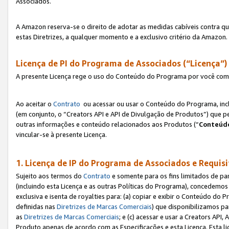
Associados.
A Amazon reserva-se o direito de adotar as medidas cabíveis contra 
estas Diretrizes, a qualquer momento e a exclusivo critério da Amazon.
Licença de PI do Programa de Associados (“Licença”)
A presente Licença rege o uso do Conteúdo do Programa por você com 
Ao aceitar o
Contrato
ou acessar ou usar o Conteúdo do Programa, incl
(em conjunto, o “Creators API e API de Divulgação de Produtos”) que 
outras informações e conteúdo relacionados aos Produtos (“
Conteúdo
vincular-se à presente Licença.
1. Licença de IP do Programa de Associados e Requis
Sujeito aos termos do
Contrato
e somente para os fins limitados de p
(incluindo esta Licença e as outras Políticas do Programa), concedemos 
exclusiva e isenta de royalties para: (a) copiar e exibir o Conteúdo 
definidas nas
Diretrizes de Marcas Comerciais
) que disponibilizamos p
as
Diretrizes de Marcas Comerciais
; e (c) acessar e usar a Creators AP
Produto apenas de acordo com as Especificações e esta Licença. Esta 