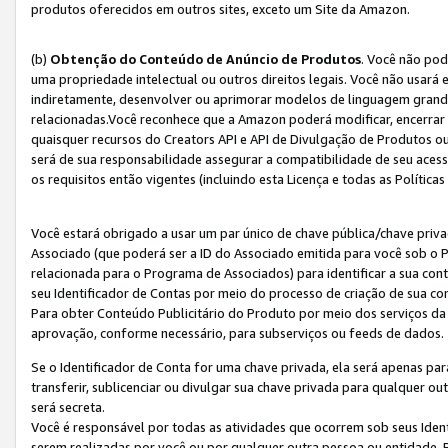
produtos oferecidos em outros sites, exceto um Site da Amazon.
(b)
Obtenção do Conteúdo de Anúncio de Produtos
. Você não pod
uma propriedade intelectual ou outros direitos legais. Você não usará
indiretamente, desenvolver ou aprimorar modelos de linguagem grand
relacionadas.Você reconhece que a Amazon poderá modificar, encerrar 
quaisquer recursos do Creators API e API de Divulgação de Produtos 
será de sua responsabilidade assegurar a compatibilidade de seu aces
os requisitos então vigentes (incluindo esta Licença e todas as Política
Você estará obrigado a usar um par único de chave pública/chave priva
Associado (que poderá ser a ID do Associado emitida para você sob o
relacionada para o Programa de Associados) para identificar a sua co
seu Identificador de Contas por meio do processo de criação de sua co
Para obter Conteúdo Publicitário do Produto por meio dos serviços da
aprovação, conforme necessário, para subserviços ou feeds de dados.
Se o Identificador de Conta for uma chave privada, ela será apenas par
transferir, sublicenciar ou divulgar sua chave privada para qualquer ou
será secreta.
Você é responsável por todas as atividades que ocorrem sob seus Iden
serem realizadas por você ou por qualquer outra pessoa ou entidade. 