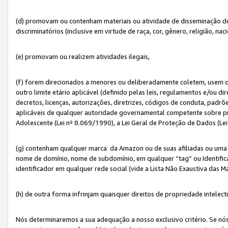
(d) promovam ou contenham materiais ou atividade de disseminação de ód
discriminatórios (inclusive em virtude de raça, cor, gênero, religião, nac
(e) promovam ou realizem atividades ilegais,
(f) forem direcionados a menores ou deliberadamente coletem, usem 
outro limite etário aplicável (definido pelas leis, regulamentos e/ou dir
decretos, licenças, autorizações, diretrizes, códigos de conduta, padrõ
aplicáveis de qualquer autoridade governamental competente sobre pro
Adolescente (Lei nº 8.069/1990), a Lei Geral de Proteção de Dados (Le
(g) contenham qualquer marca da Amazon ou de suas afiliadas ou uma v
nome de domínio, nome de subdomínio, em qualquer “tag” ou Identific
identificador em qualquer rede social (vide a Lista Não Exaustiva das 
(h) de outra forma infrinjam quaisquer direitos de propriedade intelect
Nós determinaremos a sua adequação a nosso exclusivo critério. Se nó