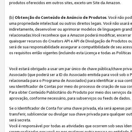
produtos oferecidos em outros sites, exceto um Site da Amazon.
(b)
Obtenção do Conteúdo de Anúncio de Produtos
. Você não pod
uma propriedade intelectual ou outros direitos legais. Você não usará
indiretamente, desenvolver ou aprimorar modelos de linguagem grand
relacionadas.Você reconhece que a Amazon poderá modificar, encerrar 
quaisquer recursos do Creators API e API de Divulgação de Produtos 
será de sua responsabilidade assegurar a compatibilidade de seu aces
os requisitos então vigentes (incluindo esta Licença e todas as Política
Você estará obrigado a usar um par único de chave pública/chave priva
Associado (que poderá ser a ID do Associado emitida para você sob o
relacionada para o Programa de Associados) para identificar a sua co
seu Identificador de Contas por meio do processo de criação de sua co
Para obter Conteúdo Publicitário do Produto por meio dos serviços da
aprovação, conforme necessário, para subserviços ou feeds de dados.
Se o Identificador de Conta for uma chave privada, ela será apenas par
transferir, sublicenciar ou divulgar sua chave privada para qualquer ou
será secreta.
Você é responsável por todas as atividades que ocorrem sob seus Iden
serem realizadas por você ou por qualquer outra pessoa ou entidade. 