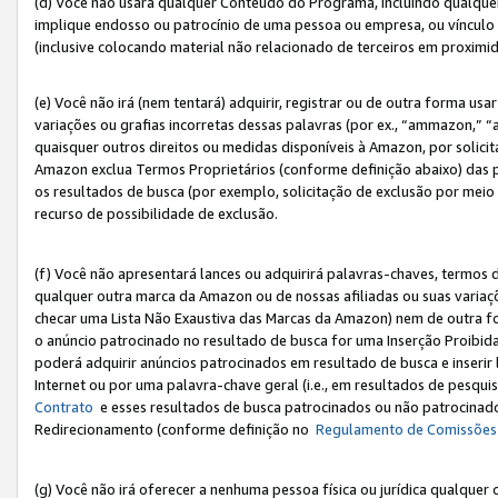
(d) Você não usará qualquer Conteúdo do Programa, incluindo qualqu
implique endosso ou patrocínio de uma pessoa ou empresa, ou vínculo 
(inclusive colocando material não relacionado de terceiros em proxim
(e) Você não irá (nem tentará) adquirir, registrar ou de outra forma 
variações ou grafias incorretas dessas palavras (por ex., “ammazon,” 
quaisquer outros direitos ou medidas disponíveis à Amazon, por solic
Amazon exclua Termos Proprietários (conforme definição abaixo) das
os resultados de busca (por exemplo, solicitação de exclusão por meio
recurso de possibilidade de exclusão.
(f) Você não apresentará lances ou adquirirá palavras-chaves, termos d
qualquer outra marca da Amazon ou de nossas afiliadas ou suas variaçõ
checar uma Lista Não Exaustiva das Marcas da Amazon) nem de outra f
o anúncio patrocinado no resultado de busca for uma Inserção Proibid
poderá adquirir anúncios patrocinados em resultado de busca e inseri
Internet ou por uma palavra-chave geral (i.e., em resultados de pesqui
Contrato
e esses resultados de busca patrocinados ou não patrocinados 
Redirecionamento (conforme definição no
Regulamento de Comissões
(g) Você não irá oferecer a nenhuma pessoa física ou jurídica qualquer