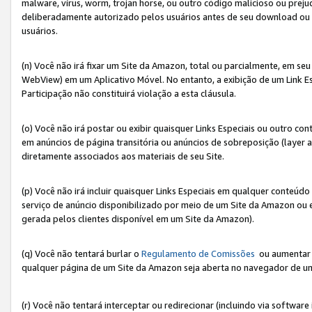
malware, vírus, worm, trojan horse, ou outro código malicioso ou preju
deliberadamente autorizado pelos usuários antes de seu download ou 
usuários.
(n) Você não irá fixar um Site da Amazon, total ou parcialmente, em seu
WebView) em um Aplicativo Móvel. No entanto, a exibição de um Link E
Participação não constituirá violação a esta cláusula.
(o) Você não irá postar ou exibir quaisquer Links Especiais ou outro
em anúncios de página transitória ou anúncios de sobreposição (layer
diretamente associados aos materiais de seu Site.
(p) Você não irá incluir quaisquer Links Especiais em qualquer conte
serviço de anúncio disponibilizado por meio de um Site da Amazon ou em
gerada pelos clientes disponível em um Site da Amazon).
(q) Você não tentará burlar o
Regulamento de Comissões
ou aumentar a
qualquer página de um Site da Amazon seja aberta no navegador de um cli
(r) Você não tentará interceptar ou redirecionar (incluindo via softwar