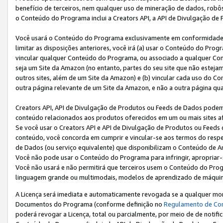
benefício de terceiros, nem qualquer uso de mineração de dados, robô
o Conteúdo do Programa inclui a Creators API, a API de Divulgação de
Você usará o Conteúdo do Programa exclusivamente em conformidad
limitar as disposições anteriores, você irá (a) usar o Conteúdo do Pro
vincular qualquer Conteúdo do Programa, ou associado a qualquer Con
seja um Site da Amazon (no entanto, partes do seu site que não estej
outros sites, além de um Site da Amazon) e (b) vincular cada uso do 
outra página relevante de um Site da Amazon, e não a outra página qua
Creators API, API de Divulgação de Produtos ou Feeds de Dados podem 
conteúdo relacionados aos produtos oferecidos em um ou mais sites af
Se você usar o Creators API e API de Divulgação de Produtos ou Feeds 
conteúdo, você concorda em cumprir e vincular-se aos termos do respe
de Dados (ou serviço equivalente) que disponibilizam o Conteúdo de An
Você não pode usar o Conteúdo do Programa para infringir, apropriar-s
Você não usará e não permitirá que terceiros usem o Conteúdo do Pro
linguagem grande ou multimodais, modelos de aprendizado de máquina
A Licença será imediata e automaticamente revogada se a qualquer m
Documentos do Programa (conforme definição no
Regulamento de Co
poderá revogar a Licença, total ou parcialmente, por meio de de notifi