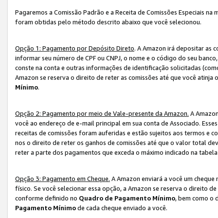
Pagaremos a Comissão Padrão e a Receita de Comissões Especiais na 
foram obtidas pelo método descrito abaixo que você selecionou.
Opção 1: Pagamento por Depósito Direto
. A Amazon irá depositar as 
informar seu número de CPF ou CNPJ, o nome e o código do seu banco, 
conste na conta e outras informações de identificação solicitadas (como
Amazon se reserva o direito de reter as comissões até que você atinja
Mínimo
.
Opção 2: Pagamento por meio de Vale-presente da Amazon.
A Amazon 
você ao endereço de e-mail principal em sua conta de Associado. Ess
receitas de comissões foram auferidas e estão sujeitos aos termos e c
nos o direito de reter os ganhos de comissões até que o valor total 
reter a parte dos pagamentos que exceda o máximo indicado na tabel
Opção 3: Pagamento em Cheque.
A Amazon enviará a você um cheque n
físico. Se você selecionar essa opção, a Amazon se reserva o direito de
conforme definido no
Quadro de Pagamento Mínimo
, bem como o d
Pagamento Mínimo
de cada cheque enviado a você.