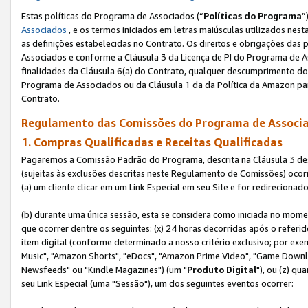
Estas políticas do Programa de Associados (“
Políticas do Programa
”
Associados
, e os termos iniciados em letras maiúsculas utilizados nes
as definições estabelecidas no Contrato. Os direitos e obrigações das
Associados e conforme a Cláusula 3 da Licença de PI do Programa de As
finalidades da Cláusula 6(a) do Contrato, qualquer descumprimento do
Programa de Associados ou da Cláusula 1 da da Política da Amazon p
Contrato.
Regulamento das Comissões do Programa de Associa
1. Compras Qualificadas e Receitas Qualificadas
Pagaremos a Comissão Padrão do Programa, descrita na Cláusula 3 de
(sujeitas às exclusões descritas neste Regulamento de Comissões) oco
(a) um cliente clicar em um Link Especial em seu Site e for redireciona
(b) durante uma única sessão, esta se considera como iniciada no momen
que ocorrer dentre os seguintes: (x) 24 horas decorridas após o referi
item digital (conforme determinado a nosso critério exclusivo; por 
Music", "Amazon Shorts", "eDocs", "Amazon Prime Video", "Game Downlo
Newsfeeds" ou "Kindle Magazines") (um "
Produto Digital
"), ou (z) q
seu Link Especial (uma "Sessão"), um dos seguintes eventos ocorrer: