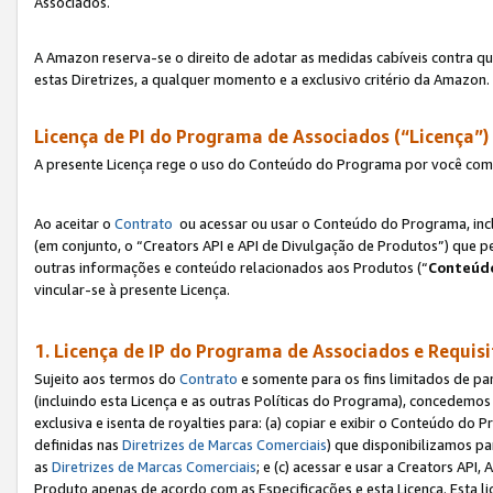
Associados.
A Amazon reserva-se o direito de adotar as medidas cabíveis contra 
estas Diretrizes, a qualquer momento e a exclusivo critério da Amazon.
Licença de PI do Programa de Associados (“Licença”)
A presente Licença rege o uso do Conteúdo do Programa por você com 
Ao aceitar o
Contrato
ou acessar ou usar o Conteúdo do Programa, incl
(em conjunto, o “Creators API e API de Divulgação de Produtos”) que 
outras informações e conteúdo relacionados aos Produtos (“
Conteúdo
vincular-se à presente Licença.
1. Licença de IP do Programa de Associados e Requis
Sujeito aos termos do
Contrato
e somente para os fins limitados de p
(incluindo esta Licença e as outras Políticas do Programa), concedemos 
exclusiva e isenta de royalties para: (a) copiar e exibir o Conteúdo 
definidas nas
Diretrizes de Marcas Comerciais
) que disponibilizamos p
as
Diretrizes de Marcas Comerciais
; e (c) acessar e usar a Creators AP
Produto apenas de acordo com as Especificações e esta Licença. Esta 