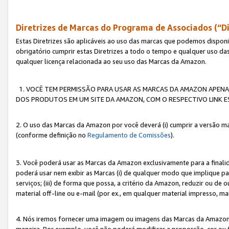
Diretrizes de Marcas do Programa de Associados (“Di
Estas Diretrizes são aplicáveis ao uso das marcas que podemos dispon
obrigatório cumprir estas Diretrizes a todo o tempo e qualquer uso da
qualquer licença relacionada ao seu uso das Marcas da Amazon.
1. VOCÊ TEM PERMISSÃO PARA USAR AS MARCAS DA AMAZON APENAS 
DOS PRODUTOS EM UM SITE DA AMAZON, COM O RESPECTIVO LINK ES
2. O uso das Marcas da Amazon por você deverá (i) cumprir a versão ma
(conforme definição no
Regulamento de Comissões
).
3. Você poderá usar as Marcas da Amazon exclusivamente para a fina
poderá usar nem exibir as Marcas (i) de qualquer modo que implique p
serviços; (iii) de forma que possa, a critério da Amazon, reduzir ou d
material off-line ou e-mail (por ex., em qualquer material impresso, 
4. Nós iremos fornecer uma imagem ou imagens das Marcas da Amazon
maneira. Por exemplo, você não poderá modificar a proporção, cor ou 