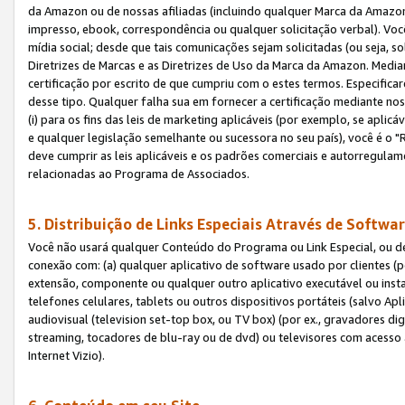
da Amazon ou de nossas afiliadas (incluindo qualquer Marca da Amazo
impresso, ebook, correspondência ou qualquer solicitação verbal). Você
mídia social; desde que tais comunicações sejam solicitadas (ou seja, 
Diretrizes de Marcas e as Diretrizes de Uso da Marca da Amazon. Media
certificação por escrito de que cumpriu com o estes termos. Especifica
desse tipo. Qualquer falha sua em fornecer a certificação mediante noss
(i) para os fins das leis de marketing aplicáveis (por exemplo, se apl
e qualquer legislação semelhante ou sucessora no seu país), você é o "
deve cumprir as leis aplicáveis e os padrões comerciais e autorregula
relacionadas ao Programa de Associados.
5. Distribuição de Links Especiais Através de Softwar
Você não usará qualquer Conteúdo do Programa ou Link Especial, ou de
conexão com: (a) qualquer aplicativo de software usado por clientes (
extensão, componente ou qualquer outro aplicativo executável ou insta
telefones celulares, tablets ou outros dispositivos portáteis (salvo A
audiovisual (television set-top box, ou TV box) (por ex., gravadores di
streaming, tocadores de blu-ray ou de dvd) ou televisores com acesso à
Internet Vizio).