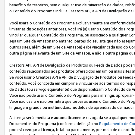
benefício de terceiros, nem qualquer uso de mineração de dados, robô
o Conteúdo do Programa inclui a Creators API, a API de Divulgação de
Você usará o Conteúdo do Programa exclusivamente em conformidad
limitar as disposições anteriores, você irá (a) usar o Conteúdo do Pro
vincular qualquer Conteúdo do Programa, ou associado a qualquer Con
seja um Site da Amazon (no entanto, partes do seu site que não estej
outros sites, além de um Site da Amazon) e (b) vincular cada uso do 
outra página relevante de um Site da Amazon, e não a outra página qua
Creators API, API de Divulgação de Produtos ou Feeds de Dados podem 
conteúdo relacionados aos produtos oferecidos em um ou mais sites af
Se você usar o Creators API e API de Divulgação de Produtos ou Feeds 
conteúdo, você concorda em cumprir e vincular-se aos termos do respe
de Dados (ou serviço equivalente) que disponibilizam o Conteúdo de An
Você não pode usar o Conteúdo do Programa para infringir, apropriar-s
Você não usará e não permitirá que terceiros usem o Conteúdo do Pro
linguagem grande ou multimodais, modelos de aprendizado de máquina
A Licença será imediata e automaticamente revogada se a qualquer m
Documentos do Programa (conforme definição no
Regulamento de Co
poderá revogar a Licença, total ou parcialmente, por meio de de notifi