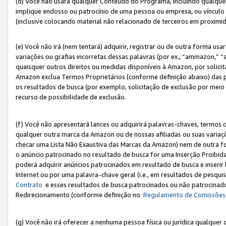
(d) Você não usará qualquer Conteúdo do Programa, incluindo qualqu
implique endosso ou patrocínio de uma pessoa ou empresa, ou vínculo 
(inclusive colocando material não relacionado de terceiros em proxim
(e) Você não irá (nem tentará) adquirir, registrar ou de outra forma 
variações ou grafias incorretas dessas palavras (por ex., “ammazon,” 
quaisquer outros direitos ou medidas disponíveis à Amazon, por solic
Amazon exclua Termos Proprietários (conforme definição abaixo) das
os resultados de busca (por exemplo, solicitação de exclusão por meio
recurso de possibilidade de exclusão.
(f) Você não apresentará lances ou adquirirá palavras-chaves, termos d
qualquer outra marca da Amazon ou de nossas afiliadas ou suas variaçõ
checar uma Lista Não Exaustiva das Marcas da Amazon) nem de outra f
o anúncio patrocinado no resultado de busca for uma Inserção Proibid
poderá adquirir anúncios patrocinados em resultado de busca e inseri
Internet ou por uma palavra-chave geral (i.e., em resultados de pesqui
Contrato
e esses resultados de busca patrocinados ou não patrocinados 
Redirecionamento (conforme definição no
Regulamento de Comissões
(g) Você não irá oferecer a nenhuma pessoa física ou jurídica qualquer