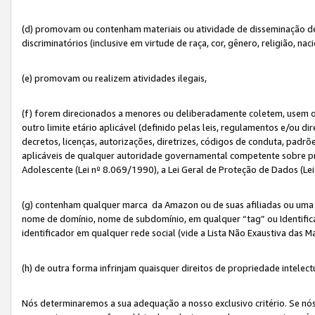
(d) promovam ou contenham materiais ou atividade de disseminação de ód
discriminatórios (inclusive em virtude de raça, cor, gênero, religião, nac
(e) promovam ou realizem atividades ilegais,
(f) forem direcionados a menores ou deliberadamente coletem, usem 
outro limite etário aplicável (definido pelas leis, regulamentos e/ou dir
decretos, licenças, autorizações, diretrizes, códigos de conduta, padrõ
aplicáveis de qualquer autoridade governamental competente sobre pro
Adolescente (Lei nº 8.069/1990), a Lei Geral de Proteção de Dados (Le
(g) contenham qualquer marca da Amazon ou de suas afiliadas ou uma v
nome de domínio, nome de subdomínio, em qualquer “tag” ou Identific
identificador em qualquer rede social (vide a Lista Não Exaustiva das 
(h) de outra forma infrinjam quaisquer direitos de propriedade intelect
Nós determinaremos a sua adequação a nosso exclusivo critério. Se nó