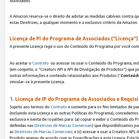
Associados.
A Amazon reserva-se o direito de adotar as medidas cabíveis contra 
estas Diretrizes, a qualquer momento e a exclusivo critério da Amazon.
Licença de PI do Programa de Associados (“Licença”)
A presente Licença rege o uso do Conteúdo do Programa por você com 
Ao aceitar o
Contrato
ou acessar ou usar o Conteúdo do Programa, incl
(em conjunto, o “Creators API e API de Divulgação de Produtos”) que 
outras informações e conteúdo relacionados aos Produtos (“
Conteúdo
vincular-se à presente Licença.
1. Licença de IP do Programa de Associados e Requis
Sujeito aos termos do
Contrato
e somente para os fins limitados de p
(incluindo esta Licença e as outras Políticas do Programa), concedemos 
exclusiva e isenta de royalties para: (a) copiar e exibir o Conteúdo 
definidas nas
Diretrizes de Marcas Comerciais
) que disponibilizamos p
as
Diretrizes de Marcas Comerciais
; e (c) acessar e usar a Creators AP
Produto apenas de acordo com as Especificações e esta Licença. Esta 