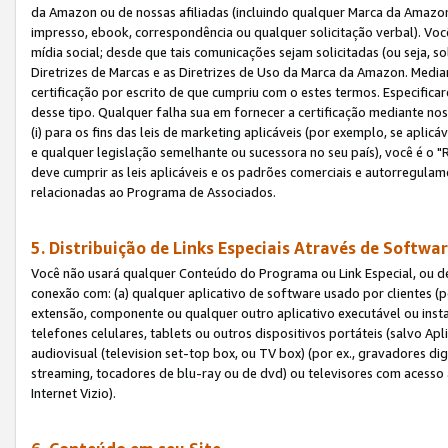
da Amazon ou de nossas afiliadas (incluindo qualquer Marca da Amazo
impresso, ebook, correspondência ou qualquer solicitação verbal). Você
mídia social; desde que tais comunicações sejam solicitadas (ou seja, 
Diretrizes de Marcas e as Diretrizes de Uso da Marca da Amazon. Media
certificação por escrito de que cumpriu com o estes termos. Especifica
desse tipo. Qualquer falha sua em fornecer a certificação mediante noss
(i) para os fins das leis de marketing aplicáveis (por exemplo, se apl
e qualquer legislação semelhante ou sucessora no seu país), você é o "
deve cumprir as leis aplicáveis e os padrões comerciais e autorregula
relacionadas ao Programa de Associados.
5. Distribuição de Links Especiais Através de Softwar
Você não usará qualquer Conteúdo do Programa ou Link Especial, ou de
conexão com: (a) qualquer aplicativo de software usado por clientes (
extensão, componente ou qualquer outro aplicativo executável ou insta
telefones celulares, tablets ou outros dispositivos portáteis (salvo A
audiovisual (television set-top box, ou TV box) (por ex., gravadores di
streaming, tocadores de blu-ray ou de dvd) ou televisores com acesso à
Internet Vizio).