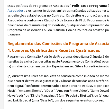
Estas políticas do Programa de Associados (“
Políticas do Programa
”
Associados
, e os termos iniciados em letras maiúsculas utilizados nes
as definições estabelecidas no Contrato. Os direitos e obrigações das
Associados e conforme a Cláusula 3 da Licença de PI do Programa de As
finalidades da Cláusula 6(a) do Contrato, qualquer descumprimento do
Programa de Associados ou da Cláusula 1 da da Política da Amazon p
Contrato.
Regulamento das Comissões do Programa de Associa
1. Compras Qualificadas e Receitas Qualificadas
Pagaremos a Comissão Padrão do Programa, descrita na Cláusula 3 de
(sujeitas às exclusões descritas neste Regulamento de Comissões) oco
(a) um cliente clicar em um Link Especial em seu Site e for redireciona
(b) durante uma única sessão, esta se considera como iniciada no momen
que ocorrer dentre os seguintes: (x) 24 horas decorridas após o referi
item digital (conforme determinado a nosso critério exclusivo; por 
Music", "Amazon Shorts", "eDocs", "Amazon Prime Video", "Game Downlo
Newsfeeds" ou "Kindle Magazines") (um "
Produto Digital
"), ou (z) q
seu Link Especial (uma "Sessão"), um dos seguintes eventos ocorrer: