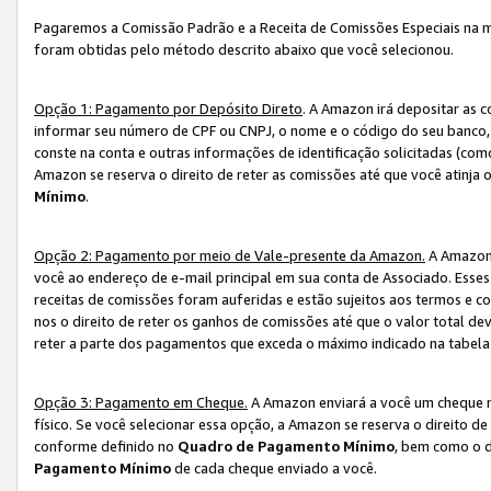
Pagaremos a Comissão Padrão e a Receita de Comissões Especiais na 
foram obtidas pelo método descrito abaixo que você selecionou.
Opção 1: Pagamento por Depósito Direto
. A Amazon irá depositar as 
informar seu número de CPF ou CNPJ, o nome e o código do seu banco, 
conste na conta e outras informações de identificação solicitadas (como
Amazon se reserva o direito de reter as comissões até que você atinja
Mínimo
.
Opção 2: Pagamento por meio de Vale-presente da Amazon.
A Amazon 
você ao endereço de e-mail principal em sua conta de Associado. Ess
receitas de comissões foram auferidas e estão sujeitos aos termos e c
nos o direito de reter os ganhos de comissões até que o valor total 
reter a parte dos pagamentos que exceda o máximo indicado na tabel
Opção 3: Pagamento em Cheque.
A Amazon enviará a você um cheque n
físico. Se você selecionar essa opção, a Amazon se reserva o direito de
conforme definido no
Quadro de Pagamento Mínimo
, bem como o d
Pagamento Mínimo
de cada cheque enviado a você.