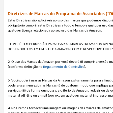
Diretrizes de Marcas do Programa de Associados (“Di
Estas Diretrizes são aplicáveis ao uso das marcas que podemos dispon
obrigatório cumprir estas Diretrizes a todo o tempo e qualquer uso da
qualquer licença relacionada ao seu uso das Marcas da Amazon.
1. VOCÊ TEM PERMISSÃO PARA USAR AS MARCAS DA AMAZON APENAS 
DOS PRODUTOS EM UM SITE DA AMAZON, COM O RESPECTIVO LINK ES
2. O uso das Marcas da Amazon por você deverá (i) cumprir a versão ma
(conforme definição no
Regulamento de Comissões
).
3. Você poderá usar as Marcas da Amazon exclusivamente para a fina
poderá usar nem exibir as Marcas (i) de qualquer modo que implique p
serviços; (iii) de forma que possa, a critério da Amazon, reduzir ou d
material off-line ou e-mail (por ex., em qualquer material impresso, 
4. Nós iremos fornecer uma imagem ou imagens das Marcas da Amazon
maneira. Por exemplo, você não poderá modificar a proporção, cor ou 