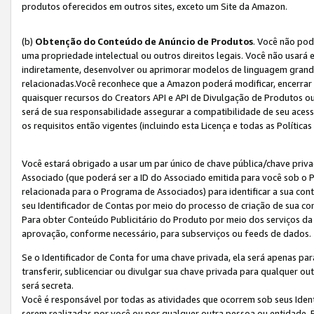
produtos oferecidos em outros sites, exceto um Site da Amazon.
(b)
Obtenção do Conteúdo de Anúncio de Produtos
. Você não pod
uma propriedade intelectual ou outros direitos legais. Você não usará
indiretamente, desenvolver ou aprimorar modelos de linguagem grand
relacionadas.Você reconhece que a Amazon poderá modificar, encerrar 
quaisquer recursos do Creators API e API de Divulgação de Produtos 
será de sua responsabilidade assegurar a compatibilidade de seu aces
os requisitos então vigentes (incluindo esta Licença e todas as Política
Você estará obrigado a usar um par único de chave pública/chave priva
Associado (que poderá ser a ID do Associado emitida para você sob o
relacionada para o Programa de Associados) para identificar a sua co
seu Identificador de Contas por meio do processo de criação de sua co
Para obter Conteúdo Publicitário do Produto por meio dos serviços da
aprovação, conforme necessário, para subserviços ou feeds de dados.
Se o Identificador de Conta for uma chave privada, ela será apenas par
transferir, sublicenciar ou divulgar sua chave privada para qualquer ou
será secreta.
Você é responsável por todas as atividades que ocorrem sob seus Iden
serem realizadas por você ou por qualquer outra pessoa ou entidade. 