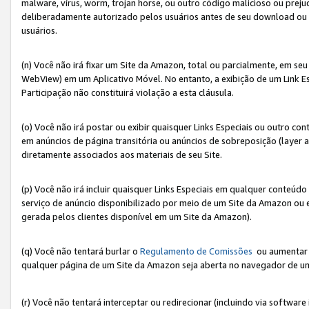
malware, vírus, worm, trojan horse, ou outro código malicioso ou preju
deliberadamente autorizado pelos usuários antes de seu download ou 
usuários.
(n) Você não irá fixar um Site da Amazon, total ou parcialmente, em seu
WebView) em um Aplicativo Móvel. No entanto, a exibição de um Link E
Participação não constituirá violação a esta cláusula.
(o) Você não irá postar ou exibir quaisquer Links Especiais ou outro
em anúncios de página transitória ou anúncios de sobreposição (layer
diretamente associados aos materiais de seu Site.
(p) Você não irá incluir quaisquer Links Especiais em qualquer conte
serviço de anúncio disponibilizado por meio de um Site da Amazon ou em
gerada pelos clientes disponível em um Site da Amazon).
(q) Você não tentará burlar o
Regulamento de Comissões
ou aumentar a
qualquer página de um Site da Amazon seja aberta no navegador de um cli
(r) Você não tentará interceptar ou redirecionar (incluindo via softwar