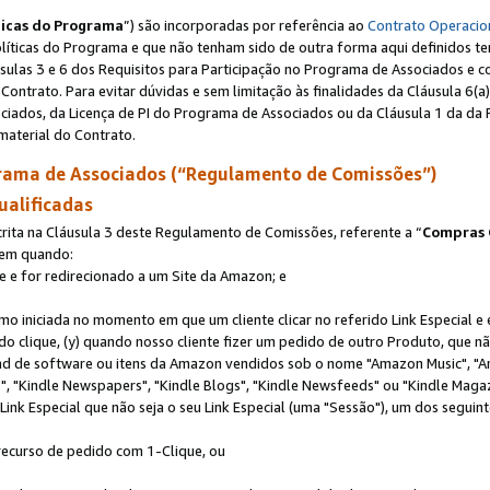
ticas do Programa
”) são incorporadas por referência ao
Contrato Operacio
Políticas do Programa e que não tenham sido de outra forma aqui definidos te
sulas 3 e 6 dos Requisitos para Participação no Programa de Associados e c
Contrato. Para evitar dúvidas e sem limitação às finalidades da Cláusula 6
ciados, da Licença de PI do Programa de Associados ou da Cláusula 1 da da 
aterial do Contrato.
ama de Associados (“Regulamento de Comissões”)
ualificadas
ta na Cláusula 3 deste Regulamento de Comissões, referente a “
Compras 
rem quando:
ite e for redirecionado a um Site da Amazon; e
omo iniciada no momento em que um cliente clicar no referido Link Especial e
rido clique, (y) quando nosso cliente fizer um pedido de outro Produto, que 
oad de software ou itens da Amazon vendidos sob o nome "Amazon Music", "A
 "Kindle Newspapers", "Kindle Blogs", "Kindle Newsfeeds" ou "Kindle Magaz
ink Especial que não seja o seu Link Especial (uma "Sessão"), um dos seguint
 recurso de pedido com 1-Clique, ou