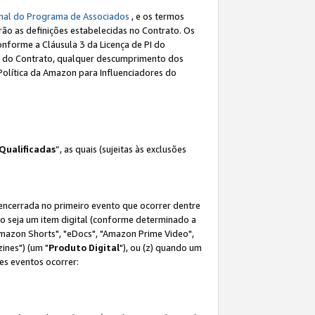
nal do Programa de Associados
, e os termos
rão as definições estabelecidas no Contrato. Os
onforme a Cláusula 3 da Licença de PI do
(a) do Contrato, qualquer descumprimento dos
Política da Amazon para Influenciadores do
Qualificadas
”, as quais (sujeitas às exclusões
 encerrada no primeiro evento que ocorrer dentre
não seja um item digital (conforme determinado a
mazon Shorts", "eDocs", "Amazon Prime Video",
ines") (um "
Produto Digital
"), ou (z) quando um
es eventos ocorrer: