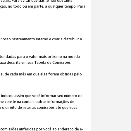
iais. Para evitar dúvidas (e não obstante
ição, no todo ou em parte, a qualquer tempo. Para
osso rastreamento interno e criar e distribuir a
redondadas para o valor mais próximo na moeda
taxa descrita em sua Tabela de Comissões.
al de cada mês em que elas foram obtidas pelo
ê indicou assim que você informar seu número de
me conste na conta e outras informações de
a o direito de reter as comissões até que você
 comissões auferidas por você ao endereço de e-