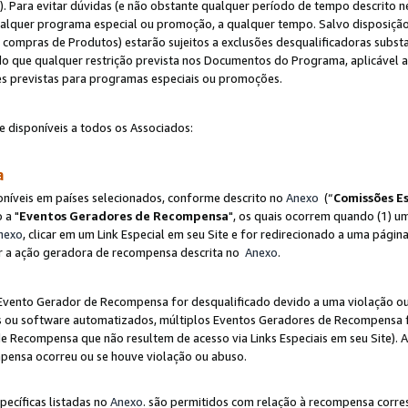
"). Para evitar dúvidas (e não obstante qualquer período de tempo descrito ne
ualquer programa especial ou promoção, a qualquer tempo. Salvo disposição
mpras de Produtos) estarão sujeitos a exclusões desqualificadoras substa
o que qualquer restrição prevista nos Documentos do Programa, aplicável
es previstas para programas especiais ou promoções.
e disponíveis a todos os Associados:
sa
níveis em países selecionados, conforme descrito no
Anexo
(“
Comissões Es
 a "
Eventos Geradores de Recompensa
", os quais ocorrem quando (1) um
nexo
, clicar em um Link Especial em seu Site e for redirecionado a uma pág
luir a ação geradora de recompensa descrita no
Anexo
.
vento Gerador de Recompensa for desqualificado devido a uma violação ou o
ts ou software automatizados, múltiplos Eventos Geradores de Recompensa 
 Recompensa que não resultem de acesso via Links Especiais em seu Site). 
mpensa ocorreu ou se houve violação ou abuso.
pecíficas listadas no
Anexo
. são permitidos com relação à recompensa corr