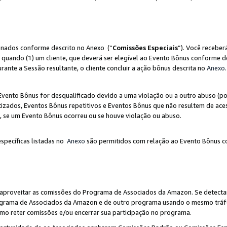
ionados conforme descrito no Anexo (“
Comissões Especiais
”). Você receber
 quando (1) um cliente, que deverá ser elegível ao Evento Bônus conforme d
urante a Sessão resultante, o cliente concluir a ação bônus descrita no
Anexo
.
ento Bônus for desqualificado devido a uma violação ou a outro abuso (por
izados, Eventos Bônus repetitivos e Eventos Bônus que não resultem de aces
io, se um Evento Bônus ocorreu ou se houve violação ou abuso.
específicas listadas no
Anexo
são permitidos com relação ao Evento Bônus c
 aproveitar as comissões do Programa de Associados da Amazon. Se detecta
rograma de Associados da Amazon e de outro programa usando o mesmo trá
mo reter comissões e/ou encerrar sua participação no programa.