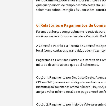
Periodicamente, poderemos impor restrições à op
qualquer período de tempo descrito nesta cláusula
saber mais sobre Restrições às Comissões, consul
6. Relatórios e Pagamentos de Comis
Faremos esforços comercialmente razoáveis para ra
você nossos relatórios resumindo a Comissão Padr
A Comissão Padrão e a Receita de Comissões Espe
local (como centavos para reais), podem fazer co
Pagaremos a Comissão Padrão e a Receita de Comi
método descrito abaixo que você selecionou.
Opção 1: Pagamento por Depósito Direto
. A Amaz
CPF ou CNPJ, o nome e o código do seu banco, o n
identificação solicitadas (como número TIN, ABA, I
atinja o valor mínimo total a ser pago a você con
Opção 2: Pagamento por meio de Vale-presente 