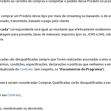
Produto ao carrinho de compras e completar o pedido desse Produto no prazo 
iente comprar um Produto desse tipo por meio de streaming ou baixando-o de 
nviado, transmitido, baixado e pago pelo cliente
icada
" correspondente será igual ao montante que efetivamente recebermo
gem para presente, taxas de manuseio, impostos (por ex., ICMS e IVA), cobra
ia.
ficadas são desqualificadas sempre que forem realizadas associadas a uma
rmos, condições, especificações, declarações e políticas que venhamos a em
 atualizada do
Contrato
(em conjunto, os "
Documentos do Programa
").
neira seriam consideradas Compras Qualificadas serão desqualificadas e ex
o seu
Contrato
,
do, reembolsado ou devolvido,