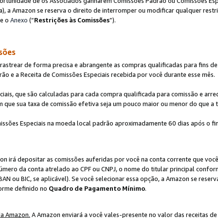
ortunidade de os Associados ganharem Comissões Padrão ou Comissões Espec
), a Amazon se reserva o direito de interromper ou modificar qualquer restr
te o
Anexo
(“
Restrições às Comissões
”).
sões
strear de forma precisa e abrangente as compras qualificadas para fins de n
ão e a Receita de Comissões Especiais recebida por você durante esse mês.
ciais, que são calculadas para cada compra qualificada para comissão e ar
m que sua taxa de comissão efetiva seja um pouco maior ou menor do que a 
ssões Especiais na moeda local padrão aproximadamente 60 dias após o fin
on irá depositar as comissões auferidas por você na conta corrente que voc
úmero da conta atrelado ao CPF ou CNPJ, o nome do titular principal confor
BAN ou BIC, se aplicável). Se você selecionar essa opção, a Amazon se reserv
forme definido no
Quadro de Pagamento Mínimo
.
da Amazon.
A Amazon enviará a você vales-presente no valor das receitas de