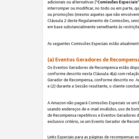
adicionais ou alternativas ("
Comissões Especiais
interromper ou modificar, no todo ou em parte, q
ou promoções (mesmo aqueles que não envolvem co
Cláusula 2 deste Regulamento de Comissões, send
em base substancialmente semelhante às restriçõ
As seguintes Comissões Especiais estão atualment
(a) Eventos Geradores de Recompen
Os Eventos Geradores de Recompensa estão dispo
conforme descrito nesta Cláusula 4(a) com relação
Gerador de Recompensa, conforme descrito no
A
e (2) durante a Sessão resultante, o cliente conc
A Amazon não pagará Comissões Especiais se um E
usando endereços de e-mail inválidos, uso de bo
de Recompensa repetitivos e Eventos Geradores de
exclusivo critério, se um Evento Gerador de Reco
Links Especiais para as páginas de recompensas es