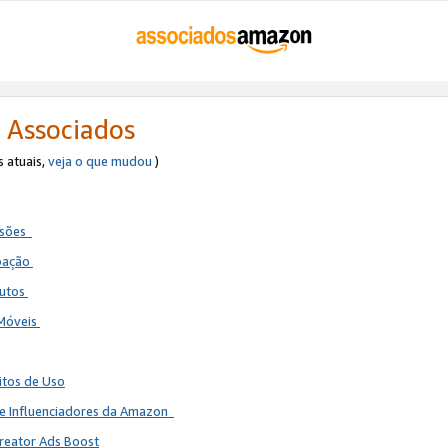
 Associados
s atuais,
veja o que mudou
)
ssões
ipação
dutos
 Móveis
itos de Uso
de Influenciadores da Amazon
reator Ads Boost