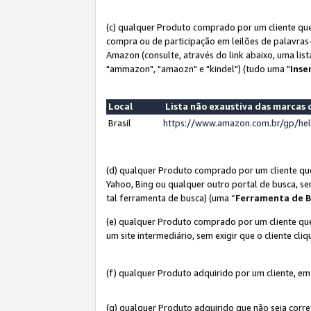
(c) qualquer Produto comprado por um cliente que
compra ou de participação em leilões de palavras
Amazon (consulte, através do link abaixo, uma lis
"ammazon", "amaozn" e "kindel") (tudo uma "
Inse
Local
Lista não exaustiva das marca
Brasil
https://www.amazon.com.br/gp/he
(d) qualquer Produto comprado por um cliente qu
Yahoo, Bing ou qualquer outro portal de busca, se
tal ferramenta de busca) (uma “
Ferramenta de B
(e) qualquer Produto comprado por um cliente que
um site intermediário, sem exigir que o cliente cli
(f) qualquer Produto adquirido por um cliente, em
(g) qualquer Produto adquirido que não seja corr