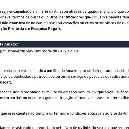
 seja encaminhado a um Site da Amazon através de qualquer anúncio que voc
-chave, termos de busca ou outros identificadores que incluam a palavra "a
ta não exaustiva de nossas marcas) ou variações ou erros ortográficos de qu
rção Proibida de Pesquisa Paga
"),
s da Amazon
lp/customer/display.html?nodeId=201283930
e tenha sido encaminhado a um Site da Amazon por um link gerado ou exibid
rviço de publicidade patrocinada ou outro serviço de pesquisa ou redirecion
usca
”),
 tenha sido direcionado a um Site da Amazon por um link que envie usuário
que em um link ou execute alguma outra ação afirmativa nesse site intermediár
 que esse cliente não cumpra os termos e condições aplicáveis ao Site da A
etamente rastreado ou reportado pelo fato de os links do seu site que redi