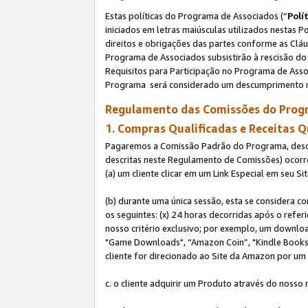
Estas políticas do Programa de Associados (“
Polí
iniciados em letras maiúsculas utilizados nestas 
direitos e obrigações das partes conforme as Cláu
Programa de Associados subsistirão à rescisão do 
Requisitos para Participação no Programa de Asso
Programa será considerado um descumprimento m
Regulamento das Comissões do Progr
1. Compras Qualificadas e Receitas Q
Pagaremos a Comissão Padrão do Programa, descri
descritas neste Regulamento de Comissões) ocor
(a) um cliente clicar em um Link Especial em seu S
(b) durante uma única sessão, esta se considera c
os seguintes: (x) 24 horas decorridas após o refe
nosso critério exclusivo; por exemplo, um downl
"Game Downloads", “Amazon Coin”, "Kindle Books",
cliente for direcionado ao Site da Amazon por um L
c. o cliente adquirir um Produto através do nosso