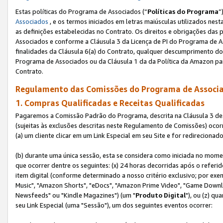
Estas políticas do Programa de Associados (“
Políticas do Programa
”
Associados
, e os termos iniciados em letras maiúsculas utilizados nes
as definições estabelecidas no Contrato. Os direitos e obrigações das
Associados e conforme a Cláusula 3 da Licença de PI do Programa de As
finalidades da Cláusula 6(a) do Contrato, qualquer descumprimento do
Programa de Associados ou da Cláusula 1 da da Política da Amazon p
Contrato.
Regulamento das Comissões do Programa de Associa
1. Compras Qualificadas e Receitas Qualificadas
Pagaremos a Comissão Padrão do Programa, descrita na Cláusula 3 de
(sujeitas às exclusões descritas neste Regulamento de Comissões) oco
(a) um cliente clicar em um Link Especial em seu Site e for redireciona
(b) durante uma única sessão, esta se considera como iniciada no momen
que ocorrer dentre os seguintes: (x) 24 horas decorridas após o referi
item digital (conforme determinado a nosso critério exclusivo; por 
Music", "Amazon Shorts", "eDocs", "Amazon Prime Video", "Game Downlo
Newsfeeds" ou "Kindle Magazines") (um "
Produto Digital
"), ou (z) q
seu Link Especial (uma "Sessão"), um dos seguintes eventos ocorrer: