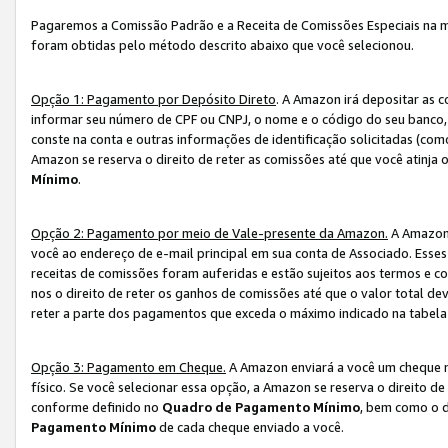
Pagaremos a Comissão Padrão e a Receita de Comissões Especiais na 
foram obtidas pelo método descrito abaixo que você selecionou.
Opção 1: Pagamento por Depósito Direto
. A Amazon irá depositar as 
informar seu número de CPF ou CNPJ, o nome e o código do seu banco, 
conste na conta e outras informações de identificação solicitadas (como
Amazon se reserva o direito de reter as comissões até que você atinja
Mínimo
.
Opção 2: Pagamento por meio de Vale-presente da Amazon.
A Amazon 
você ao endereço de e-mail principal em sua conta de Associado. Ess
receitas de comissões foram auferidas e estão sujeitos aos termos e c
nos o direito de reter os ganhos de comissões até que o valor total 
reter a parte dos pagamentos que exceda o máximo indicado na tabel
Opção 3: Pagamento em Cheque.
A Amazon enviará a você um cheque n
físico. Se você selecionar essa opção, a Amazon se reserva o direito de
conforme definido no
Quadro de Pagamento Mínimo
, bem como o d
Pagamento Mínimo
de cada cheque enviado a você.