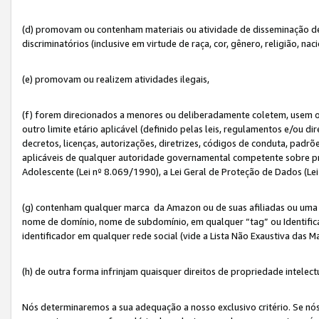
(d) promovam ou contenham materiais ou atividade de disseminação de ód
discriminatórios (inclusive em virtude de raça, cor, gênero, religião, nac
(e) promovam ou realizem atividades ilegais,
(f) forem direcionados a menores ou deliberadamente coletem, usem 
outro limite etário aplicável (definido pelas leis, regulamentos e/ou dir
decretos, licenças, autorizações, diretrizes, códigos de conduta, padrõ
aplicáveis de qualquer autoridade governamental competente sobre pro
Adolescente (Lei nº 8.069/1990), a Lei Geral de Proteção de Dados (Le
(g) contenham qualquer marca da Amazon ou de suas afiliadas ou uma v
nome de domínio, nome de subdomínio, em qualquer “tag” ou Identific
identificador em qualquer rede social (vide a Lista Não Exaustiva das 
(h) de outra forma infrinjam quaisquer direitos de propriedade intelect
Nós determinaremos a sua adequação a nosso exclusivo critério. Se nó