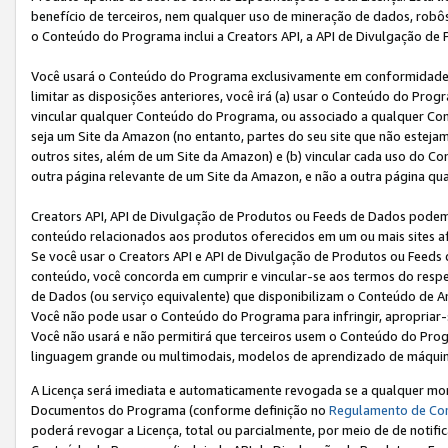
benefício de terceiros, nem qualquer uso de mineração de dados, robô
o Conteúdo do Programa inclui a Creators API, a API de Divulgação de
Você usará o Conteúdo do Programa exclusivamente em conformidad
limitar as disposições anteriores, você irá (a) usar o Conteúdo do Pro
vincular qualquer Conteúdo do Programa, ou associado a qualquer Con
seja um Site da Amazon (no entanto, partes do seu site que não estej
outros sites, além de um Site da Amazon) e (b) vincular cada uso do 
outra página relevante de um Site da Amazon, e não a outra página qua
Creators API, API de Divulgação de Produtos ou Feeds de Dados podem 
conteúdo relacionados aos produtos oferecidos em um ou mais sites af
Se você usar o Creators API e API de Divulgação de Produtos ou Feeds 
conteúdo, você concorda em cumprir e vincular-se aos termos do respe
de Dados (ou serviço equivalente) que disponibilizam o Conteúdo de An
Você não pode usar o Conteúdo do Programa para infringir, apropriar-s
Você não usará e não permitirá que terceiros usem o Conteúdo do Pro
linguagem grande ou multimodais, modelos de aprendizado de máquina
A Licença será imediata e automaticamente revogada se a qualquer m
Documentos do Programa (conforme definição no
Regulamento de Co
poderá revogar a Licença, total ou parcialmente, por meio de de notifi