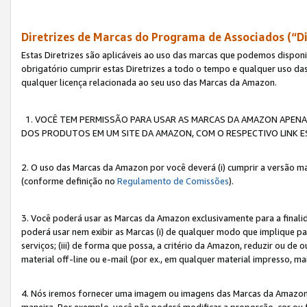
Diretrizes de Marcas do Programa de Associados (“Di
Estas Diretrizes são aplicáveis ao uso das marcas que podemos dispon
obrigatório cumprir estas Diretrizes a todo o tempo e qualquer uso da
qualquer licença relacionada ao seu uso das Marcas da Amazon.
1. VOCÊ TEM PERMISSÃO PARA USAR AS MARCAS DA AMAZON APENAS 
DOS PRODUTOS EM UM SITE DA AMAZON, COM O RESPECTIVO LINK ES
2. O uso das Marcas da Amazon por você deverá (i) cumprir a versão ma
(conforme definição no
Regulamento de Comissões
).
3. Você poderá usar as Marcas da Amazon exclusivamente para a fina
poderá usar nem exibir as Marcas (i) de qualquer modo que implique p
serviços; (iii) de forma que possa, a critério da Amazon, reduzir ou d
material off-line ou e-mail (por ex., em qualquer material impresso, 
4. Nós iremos fornecer uma imagem ou imagens das Marcas da Amazon
maneira. Por exemplo, você não poderá modificar a proporção, cor ou 