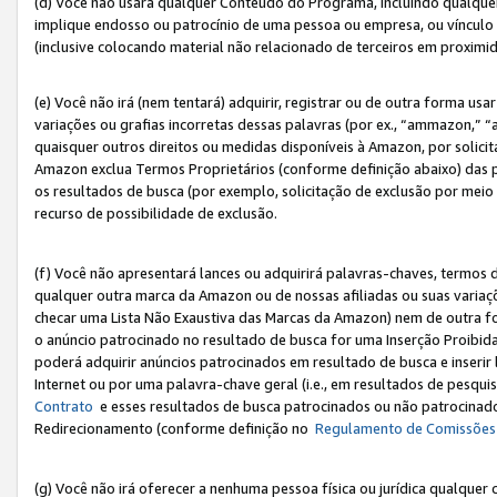
(d) Você não usará qualquer Conteúdo do Programa, incluindo qualqu
implique endosso ou patrocínio de uma pessoa ou empresa, ou vínculo 
(inclusive colocando material não relacionado de terceiros em proxim
(e) Você não irá (nem tentará) adquirir, registrar ou de outra forma 
variações ou grafias incorretas dessas palavras (por ex., “ammazon,” 
quaisquer outros direitos ou medidas disponíveis à Amazon, por solic
Amazon exclua Termos Proprietários (conforme definição abaixo) das
os resultados de busca (por exemplo, solicitação de exclusão por meio
recurso de possibilidade de exclusão.
(f) Você não apresentará lances ou adquirirá palavras-chaves, termos d
qualquer outra marca da Amazon ou de nossas afiliadas ou suas variaçõ
checar uma Lista Não Exaustiva das Marcas da Amazon) nem de outra f
o anúncio patrocinado no resultado de busca for uma Inserção Proibid
poderá adquirir anúncios patrocinados em resultado de busca e inseri
Internet ou por uma palavra-chave geral (i.e., em resultados de pesqui
Contrato
e esses resultados de busca patrocinados ou não patrocinados 
Redirecionamento (conforme definição no
Regulamento de Comissões
(g) Você não irá oferecer a nenhuma pessoa física ou jurídica qualquer