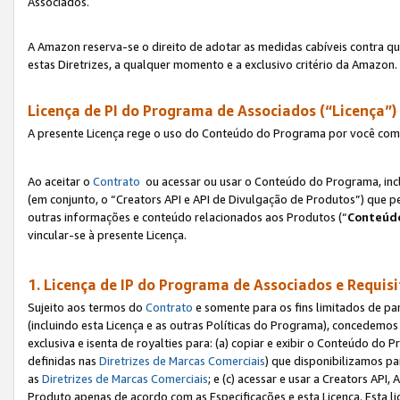
Associados.
A Amazon reserva-se o direito de adotar as medidas cabíveis contra 
estas Diretrizes, a qualquer momento e a exclusivo critério da Amazon.
Licença de PI do Programa de Associados (“Licença”)
A presente Licença rege o uso do Conteúdo do Programa por você com 
Ao aceitar o
Contrato
ou acessar ou usar o Conteúdo do Programa, incl
(em conjunto, o “Creators API e API de Divulgação de Produtos”) que 
outras informações e conteúdo relacionados aos Produtos (“
Conteúdo
vincular-se à presente Licença.
1. Licença de IP do Programa de Associados e Requis
Sujeito aos termos do
Contrato
e somente para os fins limitados de p
(incluindo esta Licença e as outras Políticas do Programa), concedemos 
exclusiva e isenta de royalties para: (a) copiar e exibir o Conteúdo 
definidas nas
Diretrizes de Marcas Comerciais
) que disponibilizamos p
as
Diretrizes de Marcas Comerciais
; e (c) acessar e usar a Creators AP
Produto apenas de acordo com as Especificações e esta Licença. Esta 