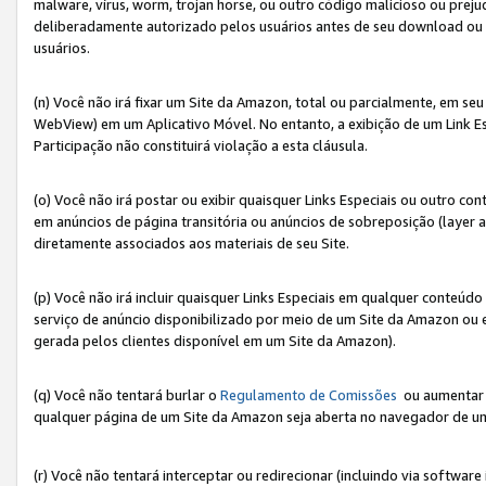
malware, vírus, worm, trojan horse, ou outro código malicioso ou preju
deliberadamente autorizado pelos usuários antes de seu download ou 
usuários.
(n) Você não irá fixar um Site da Amazon, total ou parcialmente, em seu
WebView) em um Aplicativo Móvel. No entanto, a exibição de um Link E
Participação não constituirá violação a esta cláusula.
(o) Você não irá postar ou exibir quaisquer Links Especiais ou outro
em anúncios de página transitória ou anúncios de sobreposição (layer
diretamente associados aos materiais de seu Site.
(p) Você não irá incluir quaisquer Links Especiais em qualquer conte
serviço de anúncio disponibilizado por meio de um Site da Amazon ou em
gerada pelos clientes disponível em um Site da Amazon).
(q) Você não tentará burlar o
Regulamento de Comissões
ou aumentar a
qualquer página de um Site da Amazon seja aberta no navegador de um cli
(r) Você não tentará interceptar ou redirecionar (incluindo via softwar