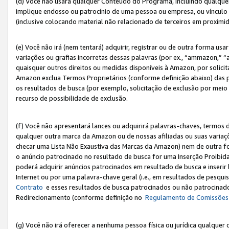
(d) Você não usará qualquer Conteúdo do Programa, incluindo qualqu
implique endosso ou patrocínio de uma pessoa ou empresa, ou vínculo 
(inclusive colocando material não relacionado de terceiros em proxim
(e) Você não irá (nem tentará) adquirir, registrar ou de outra forma 
variações ou grafias incorretas dessas palavras (por ex., “ammazon,” 
quaisquer outros direitos ou medidas disponíveis à Amazon, por solic
Amazon exclua Termos Proprietários (conforme definição abaixo) das
os resultados de busca (por exemplo, solicitação de exclusão por meio
recurso de possibilidade de exclusão.
(f) Você não apresentará lances ou adquirirá palavras-chaves, termos d
qualquer outra marca da Amazon ou de nossas afiliadas ou suas variaçõ
checar uma Lista Não Exaustiva das Marcas da Amazon) nem de outra f
o anúncio patrocinado no resultado de busca for uma Inserção Proibid
poderá adquirir anúncios patrocinados em resultado de busca e inseri
Internet ou por uma palavra-chave geral (i.e., em resultados de pesqui
Contrato
e esses resultados de busca patrocinados ou não patrocinados 
Redirecionamento (conforme definição no
Regulamento de Comissões
(g) Você não irá oferecer a nenhuma pessoa física ou jurídica qualquer