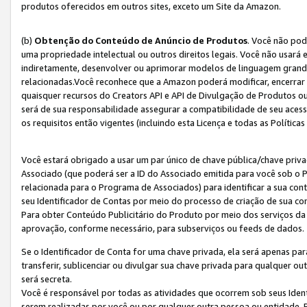
produtos oferecidos em outros sites, exceto um Site da Amazon.
(b)
Obtenção do Conteúdo de Anúncio de Produtos
. Você não pod
uma propriedade intelectual ou outros direitos legais. Você não usará
indiretamente, desenvolver ou aprimorar modelos de linguagem grand
relacionadas.Você reconhece que a Amazon poderá modificar, encerrar 
quaisquer recursos do Creators API e API de Divulgação de Produtos 
será de sua responsabilidade assegurar a compatibilidade de seu aces
os requisitos então vigentes (incluindo esta Licença e todas as Política
Você estará obrigado a usar um par único de chave pública/chave priva
Associado (que poderá ser a ID do Associado emitida para você sob o
relacionada para o Programa de Associados) para identificar a sua co
seu Identificador de Contas por meio do processo de criação de sua co
Para obter Conteúdo Publicitário do Produto por meio dos serviços da
aprovação, conforme necessário, para subserviços ou feeds de dados.
Se o Identificador de Conta for uma chave privada, ela será apenas par
transferir, sublicenciar ou divulgar sua chave privada para qualquer ou
será secreta.
Você é responsável por todas as atividades que ocorrem sob seus Iden
serem realizadas por você ou por qualquer outra pessoa ou entidade. 