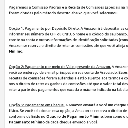
Pagaremos a Comissão Padrão e a Receita de Comissões Especiais na 
foram obtidas pelo método descrito abaixo que você selecionou.
Opção 1: Pagamento por Depósito Direto
. A Amazon irá depositar as 
informar seu número de CPF ou CNPJ, o nome e o código do seu banco, 
conste na conta e outras informações de identificação solicitadas (como
Amazon se reserva o direito de reter as comissões até que você atinja
Mínimo
.
Opção 2: Pagamento por meio de Vale-presente da Amazon.
A Amazon 
você ao endereço de e-mail principal em sua conta de Associado. Ess
receitas de comissões foram auferidas e estão sujeitos aos termos e c
nos o direito de reter os ganhos de comissões até que o valor total 
reter a parte dos pagamentos que exceda o máximo indicado na tabel
Opção 3: Pagamento em Cheque.
A Amazon enviará a você um cheque n
físico. Se você selecionar essa opção, a Amazon se reserva o direito de
conforme definido no
Quadro de Pagamento Mínimo
, bem como o d
Pagamento Mínimo
de cada cheque enviado a você.