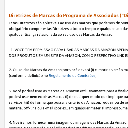
Diretrizes de Marcas do Programa de Associados (“Di
Estas Diretrizes são aplicáveis ao uso das marcas que podemos dispon
obrigatório cumprir estas Diretrizes a todo o tempo e qualquer uso da
qualquer licença relacionada ao seu uso das Marcas da Amazon.
1. VOCÊ TEM PERMISSÃO PARA USAR AS MARCAS DA AMAZON APENAS 
DOS PRODUTOS EM UM SITE DA AMAZON, COM O RESPECTIVO LINK ES
2. O uso das Marcas da Amazon por você deverá (i) cumprir a versão ma
(conforme definição no
Regulamento de Comissões
).
3. Você poderá usar as Marcas da Amazon exclusivamente para a fina
poderá usar nem exibir as Marcas (i) de qualquer modo que implique p
serviços; (iii) de forma que possa, a critério da Amazon, reduzir ou d
material off-line ou e-mail (por ex., em qualquer material impresso, 
4. Nós iremos fornecer uma imagem ou imagens das Marcas da Amazon
maneira. Por exemplo, você não poderá modificar a proporção, cor ou 