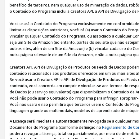
benefício de terceiros, nem qualquer uso de mineração de dados, robô
o Conteúdo do Programa inclui a Creators API, a API de Divulgação de
Você usará o Conteúdo do Programa exclusivamente em conformidad
limitar as disposições anteriores, você irá (a) usar o Conteúdo do Pro
vincular qualquer Conteúdo do Programa, ou associado a qualquer Con
seja um Site da Amazon (no entanto, partes do seu site que não estej
outros sites, além de um Site da Amazon) e (b) vincular cada uso do 
outra página relevante de um Site da Amazon, e não a outra página qua
Creators API, API de Divulgação de Produtos ou Feeds de Dados podem 
conteúdo relacionados aos produtos oferecidos em um ou mais sites af
Se você usar o Creators API e API de Divulgação de Produtos ou Feeds 
conteúdo, você concorda em cumprir e vincular-se aos termos do respe
de Dados (ou serviço equivalente) que disponibilizam o Conteúdo de An
Você não pode usar o Conteúdo do Programa para infringir, apropriar-s
Você não usará e não permitirá que terceiros usem o Conteúdo do Pro
linguagem grande ou multimodais, modelos de aprendizado de máquina
A Licença será imediata e automaticamente revogada se a qualquer m
Documentos do Programa (conforme definição no
Regulamento de Co
poderá revogar a Licença, total ou parcialmente, por meio de de notifi