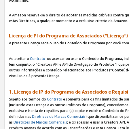
Associados.
A Amazon reserva-se o direito de adotar as medidas cabíveis contra 
estas Diretrizes, a qualquer momento e a exclusivo critério da Amazon.
Licença de PI do Programa de Associados (“Licença”)
A presente Licença rege o uso do Conteúdo do Programa por você com 
Ao aceitar o
Contrato
ou acessar ou usar o Conteúdo do Programa, incl
(em conjunto, o “Creators API e API de Divulgação de Produtos”) que 
outras informações e conteúdo relacionados aos Produtos (“
Conteúdo
vincular-se à presente Licença.
1. Licença de IP do Programa de Associados e Requis
Sujeito aos termos do
Contrato
e somente para os fins limitados de p
(incluindo esta Licença e as outras Políticas do Programa), concedemos 
exclusiva e isenta de royalties para: (a) copiar e exibir o Conteúdo 
definidas nas
Diretrizes de Marcas Comerciais
) que disponibilizamos p
as
Diretrizes de Marcas Comerciais
; e (c) acessar e usar a Creators AP
Produto apenas de acordo com as Especificações e esta Licença. Esta 