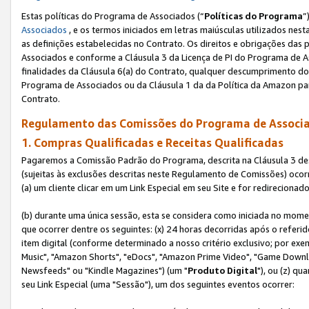
Estas políticas do Programa de Associados (“
Políticas do Programa
”
Associados
, e os termos iniciados em letras maiúsculas utilizados nes
as definições estabelecidas no Contrato. Os direitos e obrigações das
Associados e conforme a Cláusula 3 da Licença de PI do Programa de As
finalidades da Cláusula 6(a) do Contrato, qualquer descumprimento do
Programa de Associados ou da Cláusula 1 da da Política da Amazon p
Contrato.
Regulamento das Comissões do Programa de Associa
1. Compras Qualificadas e Receitas Qualificadas
Pagaremos a Comissão Padrão do Programa, descrita na Cláusula 3 de
(sujeitas às exclusões descritas neste Regulamento de Comissões) oco
(a) um cliente clicar em um Link Especial em seu Site e for redireciona
(b) durante uma única sessão, esta se considera como iniciada no momen
que ocorrer dentre os seguintes: (x) 24 horas decorridas após o referi
item digital (conforme determinado a nosso critério exclusivo; por 
Music", "Amazon Shorts", "eDocs", "Amazon Prime Video", "Game Downlo
Newsfeeds" ou "Kindle Magazines") (um "
Produto Digital
"), ou (z) q
seu Link Especial (uma "Sessão"), um dos seguintes eventos ocorrer: