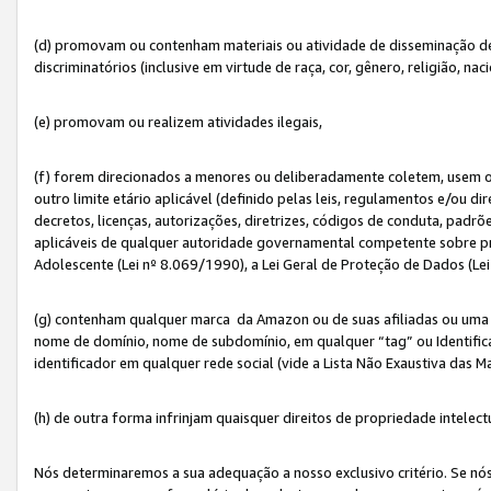
(d) promovam ou contenham materiais ou atividade de disseminação de ód
discriminatórios (inclusive em virtude de raça, cor, gênero, religião, nac
(e) promovam ou realizem atividades ilegais,
(f) forem direcionados a menores ou deliberadamente coletem, usem 
outro limite etário aplicável (definido pelas leis, regulamentos e/ou dir
decretos, licenças, autorizações, diretrizes, códigos de conduta, padrõ
aplicáveis de qualquer autoridade governamental competente sobre pro
Adolescente (Lei nº 8.069/1990), a Lei Geral de Proteção de Dados (Le
(g) contenham qualquer marca da Amazon ou de suas afiliadas ou uma v
nome de domínio, nome de subdomínio, em qualquer “tag” ou Identific
identificador em qualquer rede social (vide a Lista Não Exaustiva das 
(h) de outra forma infrinjam quaisquer direitos de propriedade intelect
Nós determinaremos a sua adequação a nosso exclusivo critério. Se nó