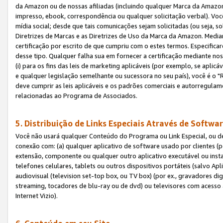
da Amazon ou de nossas afiliadas (incluindo qualquer Marca da Amazo
impresso, ebook, correspondência ou qualquer solicitação verbal). Você
mídia social; desde que tais comunicações sejam solicitadas (ou seja, 
Diretrizes de Marcas e as Diretrizes de Uso da Marca da Amazon. Media
certificação por escrito de que cumpriu com o estes termos. Especifica
desse tipo. Qualquer falha sua em fornecer a certificação mediante noss
(i) para os fins das leis de marketing aplicáveis (por exemplo, se apl
e qualquer legislação semelhante ou sucessora no seu país), você é o "
deve cumprir as leis aplicáveis e os padrões comerciais e autorregula
relacionadas ao Programa de Associados.
5. Distribuição de Links Especiais Através de Softwar
Você não usará qualquer Conteúdo do Programa ou Link Especial, ou de
conexão com: (a) qualquer aplicativo de software usado por clientes (
extensão, componente ou qualquer outro aplicativo executável ou insta
telefones celulares, tablets ou outros dispositivos portáteis (salvo A
audiovisual (television set-top box, ou TV box) (por ex., gravadores di
streaming, tocadores de blu-ray ou de dvd) ou televisores com acesso à
Internet Vizio).