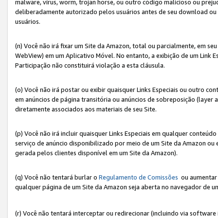
malware, vírus, worm, trojan horse, ou outro código malicioso ou preju
deliberadamente autorizado pelos usuários antes de seu download ou 
usuários.
(n) Você não irá fixar um Site da Amazon, total ou parcialmente, em seu
WebView) em um Aplicativo Móvel. No entanto, a exibição de um Link E
Participação não constituirá violação a esta cláusula.
(o) Você não irá postar ou exibir quaisquer Links Especiais ou outro
em anúncios de página transitória ou anúncios de sobreposição (layer
diretamente associados aos materiais de seu Site.
(p) Você não irá incluir quaisquer Links Especiais em qualquer conte
serviço de anúncio disponibilizado por meio de um Site da Amazon ou em
gerada pelos clientes disponível em um Site da Amazon).
(q) Você não tentará burlar o
Regulamento de Comissões
ou aumentar a
qualquer página de um Site da Amazon seja aberta no navegador de um cli
(r) Você não tentará interceptar ou redirecionar (incluindo via softwar