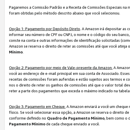
Pagaremos a Comissão Padrão e a Receita de Comissões Especiais na 
foram obtidas pelo método descrito abaixo que você selecionou.
Opção 1: Pagamento por Depósito Direto
. A Amazon irá depositar as 
informar seu número de CPF ou CNPJ, o nome e o código do seu banco, 
conste na conta e outras informações de identificação solicitadas (como
Amazon se reserva o direito de reter as comissões até que você atinja
Mínimo
.
Opção 2: Pagamento por meio de Vale-presente da Amazon.
A Amazon 
você ao endereço de e-mail principal em sua conta de Associado. Ess
receitas de comissões foram auferidas e estão sujeitos aos termos e c
nos o direito de reter os ganhos de comissões até que o valor total 
reter a parte dos pagamentos que exceda o máximo indicado na tabel
Opção 3: Pagamento em Cheque.
A Amazon enviará a você um cheque n
físico. Se você selecionar essa opção, a Amazon se reserva o direito de
conforme definido no
Quadro de Pagamento Mínimo
, bem como o d
Pagamento Mínimo
de cada cheque enviado a você.