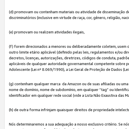
(d) promovam ou contenham materiais ou atividade de disseminação de ód
discriminatórios (inclusive em virtude de raça, cor, gênero, religião, nac
(e) promovam ou realizem atividades ilegais,
(f) forem direcionados a menores ou deliberadamente coletem, usem 
outro limite etário aplicável (definido pelas leis, regulamentos e/ou dir
decretos, licenças, autorizações, diretrizes, códigos de conduta, padrõ
aplicáveis de qualquer autoridade governamental competente sobre pro
Adolescente (Lei nº 8.069/1990), a Lei Geral de Proteção de Dados (Le
(g) contenham qualquer marca da Amazon ou de suas afiliadas ou uma v
nome de domínio, nome de subdomínio, em qualquer “tag” ou Identific
identificador em qualquer rede social (vide a Lista Não Exaustiva das 
(h) de outra forma infrinjam quaisquer direitos de propriedade intelect
Nós determinaremos a sua adequação a nosso exclusivo critério. Se nó