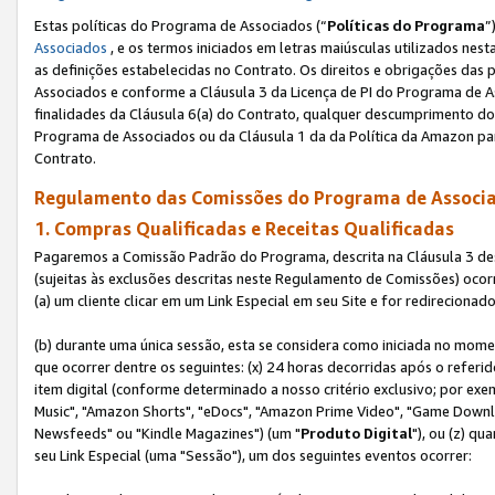
Estas políticas do Programa de Associados (“
Políticas do Programa
”
Associados
, e os termos iniciados em letras maiúsculas utilizados nes
as definições estabelecidas no Contrato. Os direitos e obrigações das
Associados e conforme a Cláusula 3 da Licença de PI do Programa de As
finalidades da Cláusula 6(a) do Contrato, qualquer descumprimento do
Programa de Associados ou da Cláusula 1 da da Política da Amazon p
Contrato.
Regulamento das Comissões do Programa de Associa
1. Compras Qualificadas e Receitas Qualificadas
Pagaremos a Comissão Padrão do Programa, descrita na Cláusula 3 de
(sujeitas às exclusões descritas neste Regulamento de Comissões) oco
(a) um cliente clicar em um Link Especial em seu Site e for redireciona
(b) durante uma única sessão, esta se considera como iniciada no momen
que ocorrer dentre os seguintes: (x) 24 horas decorridas após o referi
item digital (conforme determinado a nosso critério exclusivo; por 
Music", "Amazon Shorts", "eDocs", "Amazon Prime Video", "Game Downlo
Newsfeeds" ou "Kindle Magazines") (um "
Produto Digital
"), ou (z) q
seu Link Especial (uma "Sessão"), um dos seguintes eventos ocorrer: