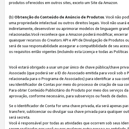
produtos oferecidos em outros sites, exceto um Site da Amazon.
(b)
Obtenção do Conteúdo de Anúncio de Produtos
. Você não pod
uma propriedade intelectual ou outros direitos legais. Você não usará
indiretamente, desenvolver ou aprimorar modelos de linguagem grand
relacionadas.Você reconhece que a Amazon poderá modificar, encerrar 
quaisquer recursos do Creators API e API de Divulgação de Produtos 
será de sua responsabilidade assegurar a compatibilidade de seu aces
os requisitos então vigentes (incluindo esta Licença e todas as Política
Você estará obrigado a usar um par único de chave pública/chave priva
Associado (que poderá ser a ID do Associado emitida para você sob o
relacionada para o Programa de Associados) para identificar a sua co
seu Identificador de Contas por meio do processo de criação de sua co
Para obter Conteúdo Publicitário do Produto por meio dos serviços da
aprovação, conforme necessário, para subserviços ou feeds de dados.
Se o Identificador de Conta for uma chave privada, ela será apenas par
transferir, sublicenciar ou divulgar sua chave privada para qualquer ou
será secreta.
Você é responsável por todas as atividades que ocorrem sob seus Iden
serem realizadas por você ou por qualquer outra pessoa ou entidade. 