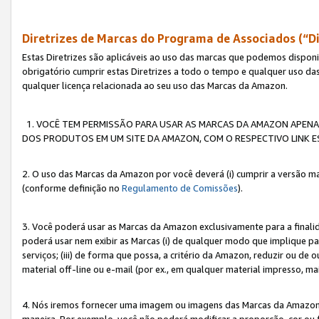
Diretrizes de Marcas do Programa de Associados (“Di
Estas Diretrizes são aplicáveis ao uso das marcas que podemos dispon
obrigatório cumprir estas Diretrizes a todo o tempo e qualquer uso da
qualquer licença relacionada ao seu uso das Marcas da Amazon.
1. VOCÊ TEM PERMISSÃO PARA USAR AS MARCAS DA AMAZON APENAS 
DOS PRODUTOS EM UM SITE DA AMAZON, COM O RESPECTIVO LINK ES
2. O uso das Marcas da Amazon por você deverá (i) cumprir a versão ma
(conforme definição no
Regulamento de Comissões
).
3. Você poderá usar as Marcas da Amazon exclusivamente para a fina
poderá usar nem exibir as Marcas (i) de qualquer modo que implique p
serviços; (iii) de forma que possa, a critério da Amazon, reduzir ou d
material off-line ou e-mail (por ex., em qualquer material impresso, 
4. Nós iremos fornecer uma imagem ou imagens das Marcas da Amazon
maneira. Por exemplo, você não poderá modificar a proporção, cor ou 