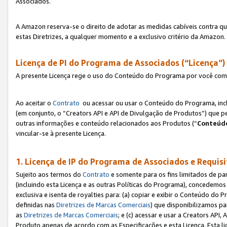
Associados.
A Amazon reserva-se o direito de adotar as medidas cabíveis contra 
estas Diretrizes, a qualquer momento e a exclusivo critério da Amazon.
Licença de PI do Programa de Associados (“Licença”)
A presente Licença rege o uso do Conteúdo do Programa por você com 
Ao aceitar o
Contrato
ou acessar ou usar o Conteúdo do Programa, incl
(em conjunto, o “Creators API e API de Divulgação de Produtos”) que 
outras informações e conteúdo relacionados aos Produtos (“
Conteúdo
vincular-se à presente Licença.
1. Licença de IP do Programa de Associados e Requis
Sujeito aos termos do
Contrato
e somente para os fins limitados de p
(incluindo esta Licença e as outras Políticas do Programa), concedemos 
exclusiva e isenta de royalties para: (a) copiar e exibir o Conteúdo 
definidas nas
Diretrizes de Marcas Comerciais
) que disponibilizamos p
as
Diretrizes de Marcas Comerciais
; e (c) acessar e usar a Creators AP
Produto apenas de acordo com as Especificações e esta Licença. Esta 