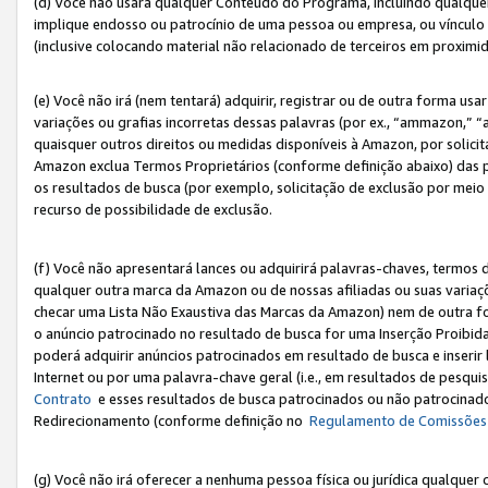
(d) Você não usará qualquer Conteúdo do Programa, incluindo qualqu
implique endosso ou patrocínio de uma pessoa ou empresa, ou vínculo 
(inclusive colocando material não relacionado de terceiros em proxim
(e) Você não irá (nem tentará) adquirir, registrar ou de outra forma 
variações ou grafias incorretas dessas palavras (por ex., “ammazon,” 
quaisquer outros direitos ou medidas disponíveis à Amazon, por solic
Amazon exclua Termos Proprietários (conforme definição abaixo) das
os resultados de busca (por exemplo, solicitação de exclusão por meio
recurso de possibilidade de exclusão.
(f) Você não apresentará lances ou adquirirá palavras-chaves, termos d
qualquer outra marca da Amazon ou de nossas afiliadas ou suas variaçõ
checar uma Lista Não Exaustiva das Marcas da Amazon) nem de outra f
o anúncio patrocinado no resultado de busca for uma Inserção Proibid
poderá adquirir anúncios patrocinados em resultado de busca e inseri
Internet ou por uma palavra-chave geral (i.e., em resultados de pesqui
Contrato
e esses resultados de busca patrocinados ou não patrocinados 
Redirecionamento (conforme definição no
Regulamento de Comissões
(g) Você não irá oferecer a nenhuma pessoa física ou jurídica qualquer