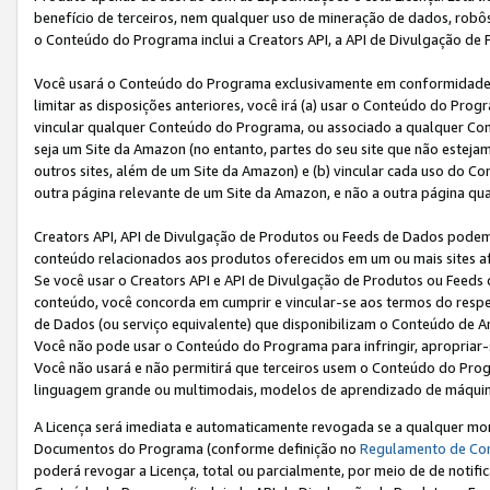
benefício de terceiros, nem qualquer uso de mineração de dados, robô
o Conteúdo do Programa inclui a Creators API, a API de Divulgação de
Você usará o Conteúdo do Programa exclusivamente em conformidad
limitar as disposições anteriores, você irá (a) usar o Conteúdo do Pro
vincular qualquer Conteúdo do Programa, ou associado a qualquer Con
seja um Site da Amazon (no entanto, partes do seu site que não estej
outros sites, além de um Site da Amazon) e (b) vincular cada uso do 
outra página relevante de um Site da Amazon, e não a outra página qua
Creators API, API de Divulgação de Produtos ou Feeds de Dados podem 
conteúdo relacionados aos produtos oferecidos em um ou mais sites af
Se você usar o Creators API e API de Divulgação de Produtos ou Feeds 
conteúdo, você concorda em cumprir e vincular-se aos termos do respe
de Dados (ou serviço equivalente) que disponibilizam o Conteúdo de An
Você não pode usar o Conteúdo do Programa para infringir, apropriar-s
Você não usará e não permitirá que terceiros usem o Conteúdo do Pro
linguagem grande ou multimodais, modelos de aprendizado de máquina
A Licença será imediata e automaticamente revogada se a qualquer m
Documentos do Programa (conforme definição no
Regulamento de Co
poderá revogar a Licença, total ou parcialmente, por meio de de notifi