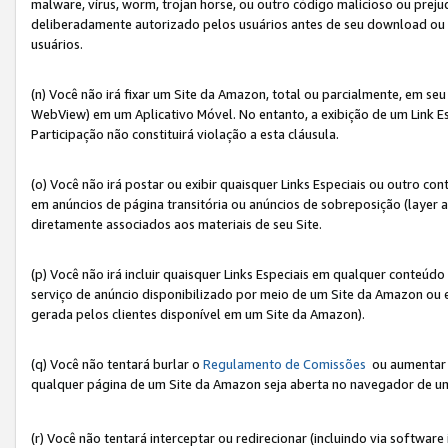
malware, vírus, worm, trojan horse, ou outro código malicioso ou preju
deliberadamente autorizado pelos usuários antes de seu download ou 
usuários.
(n) Você não irá fixar um Site da Amazon, total ou parcialmente, em seu
WebView) em um Aplicativo Móvel. No entanto, a exibição de um Link E
Participação não constituirá violação a esta cláusula.
(o) Você não irá postar ou exibir quaisquer Links Especiais ou outro
em anúncios de página transitória ou anúncios de sobreposição (layer
diretamente associados aos materiais de seu Site.
(p) Você não irá incluir quaisquer Links Especiais em qualquer conte
serviço de anúncio disponibilizado por meio de um Site da Amazon ou em
gerada pelos clientes disponível em um Site da Amazon).
(q) Você não tentará burlar o
Regulamento de Comissões
ou aumentar a
qualquer página de um Site da Amazon seja aberta no navegador de um cli
(r) Você não tentará interceptar ou redirecionar (incluindo via softwar