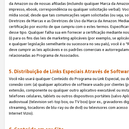
da Amazon ou de nossas afiliadas (incluindo qualquer Marca da Amazo
impresso, ebook, correspondência ou qualquer solicitação verbal). Você
mídia social; desde que tais comunicações sejam solicitadas (ou seja, 
Diretrizes de Marcas e as Diretrizes de Uso da Marca da Amazon. Media
certificação por escrito de que cumpriu com o estes termos. Especifica
desse tipo. Qualquer falha sua em fornecer a certificação mediante noss
(i) para os fins das leis de marketing aplicáveis (por exemplo, se apl
e qualquer legislação semelhante ou sucessora no seu país), você é o "
deve cumprir as leis aplicáveis e os padrões comerciais e autorregula
relacionadas ao Programa de Associados.
5. Distribuição de Links Especiais Através de Softwar
Você não usará qualquer Conteúdo do Programa ou Link Especial, ou de
conexão com: (a) qualquer aplicativo de software usado por clientes (
extensão, componente ou qualquer outro aplicativo executável ou insta
telefones celulares, tablets ou outros dispositivos portáteis (salvo A
audiovisual (television set-top box, ou TV box) (por ex., gravadores di
streaming, tocadores de blu-ray ou de dvd) ou televisores com acesso à
Internet Vizio).