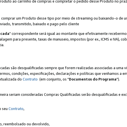
Produto ao carrinho de compras e completar o pedido desse Produto no prazo 
iente comprar um Produto desse tipo por meio de streaming ou baixando-o de 
nviado, transmitido, baixado e pago pelo cliente
icada
" correspondente será igual ao montante que efetivamente recebermo
gem para presente, taxas de manuseio, impostos (por ex., ICMS e IVA), cobra
ia.
ficadas são desqualificadas sempre que forem realizadas associadas a uma
rmos, condições, especificações, declarações e políticas que venhamos a em
 atualizada do
Contrato
(em conjunto, os "
Documentos do Programa
").
neira seriam consideradas Compras Qualificadas serão desqualificadas e ex
o seu
Contrato
,
do, reembolsado ou devolvido,