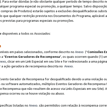
"). Para evitar dúvidas (e não obstante qualquer período de tempo descrito ne
ualquer programa especial ou promoção, a qualquer tempo. Salvo disposição
mpras de Produtos) estarão sujeitos a exclusões desqualificadoras substa
o que qualquer restrição prevista nos Documentos do Programa, aplicável
es previstas para programas especiais ou promoções.
e disponíveis a todos os Associados:
sa
níveis em países selecionados, conforme descrito no
Anexo
(“
Comissões Es
 a "
Eventos Geradores de Recompensa
", os quais ocorrem quando (1) um
nexo
, clicar em um Link Especial em seu Site e for redirecionado a uma pág
luir a ação geradora de recompensa descrita no
Anexo
.
vento Gerador de Recompensa for desqualificado devido a uma violação ou o
ts ou software automatizados, múltiplos Eventos Geradores de Recompensa 
 Recompensa que não resultem de acesso via Links Especiais em seu Site). 
mpensa ocorreu ou se houve violação ou abuso.
pecíficas listadas no
Anexo
. são permitidos com relação à recompensa corr