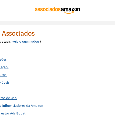
 Associados
s atuais,
veja o que mudou
)
ssões
ipação
dutos
 Móveis
itos de Uso
de Influenciadores da Amazon
reator Ads Boost