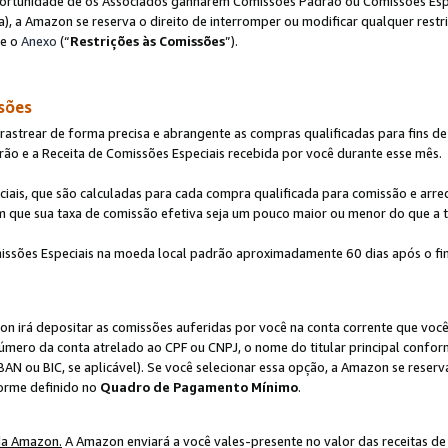
ortunidade de os Associados ganharem Comissões Padrão ou Comissões Espec
), a Amazon se reserva o direito de interromper ou modificar qualquer restr
te o
Anexo
(“
Restrições às Comissões
”).
sões
strear de forma precisa e abrangente as compras qualificadas para fins de n
ão e a Receita de Comissões Especiais recebida por você durante esse mês.
ciais, que são calculadas para cada compra qualificada para comissão e ar
m que sua taxa de comissão efetiva seja um pouco maior ou menor do que a 
ssões Especiais na moeda local padrão aproximadamente 60 dias após o fin
on irá depositar as comissões auferidas por você na conta corrente que voc
úmero da conta atrelado ao CPF ou CNPJ, o nome do titular principal confor
BAN ou BIC, se aplicável). Se você selecionar essa opção, a Amazon se reserv
forme definido no
Quadro de Pagamento Mínimo
.
da Amazon.
A Amazon enviará a você vales-presente no valor das receitas de