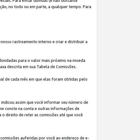
iais. Para evitar dúvidas (e não obstante
ição, no todo ou em parte, a qualquer tempo. Para
osso rastreamento interno e criar e distribuir a
redondadas para o valor mais próximo na moeda
taxa descrita em sua Tabela de Comissões.
al de cada mês em que elas foram obtidas pelo
ê indicou assim que você informar seu número de
me conste na conta e outras informações de
a o direito de reter as comissões até que você
 comissões auferidas por você ao endereço de e-