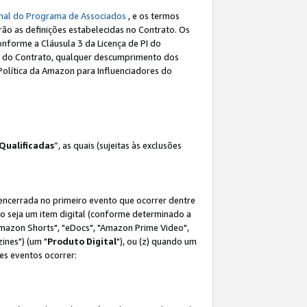
nal do Programa de Associados
, e os termos
rão as definições estabelecidas no Contrato. Os
onforme a Cláusula 3 da Licença de PI do
(a) do Contrato, qualquer descumprimento dos
Política da Amazon para Influenciadores do
Qualificadas
”, as quais (sujeitas às exclusões
 encerrada no primeiro evento que ocorrer dentre
não seja um item digital (conforme determinado a
mazon Shorts", "eDocs", "Amazon Prime Video",
ines") (um "
Produto Digital
"), ou (z) quando um
es eventos ocorrer: