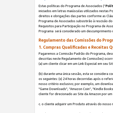
Estas políticas do Programa de Associados (“
Polí
iniciados em letras maiúsculas utilizados nestas 
direitos e obrigações das partes conforme as Cláu
Programa de Associados subsistirão à rescisão do 
Requisitos para Participação no Programa de Asso
Programa será considerado um descumprimento m
Regulamento das Comissões do Progr
1. Compras Qualificadas e Receitas Q
Pagaremos a Comissão Padrão do Programa, descri
descritas neste Regulamento de Comissões) ocor
(a) um cliente clicar em um Link Especial em seu S
(b) durante uma única sessão, esta se considera c
os seguintes: (x) 24 horas decorridas após o refe
nosso critério exclusivo; por exemplo, um downl
"Game Downloads", “Amazon Coin”, "Kindle Books",
cliente for direcionado ao Site da Amazon por um L
c. o cliente adquirir um Produto através do nosso