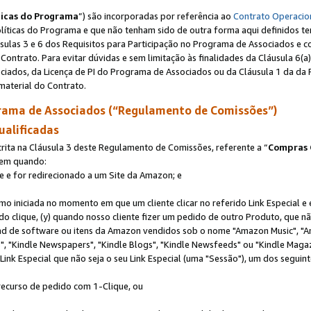
ticas do Programa
”) são incorporadas por referência ao
Contrato Operacio
Políticas do Programa e que não tenham sido de outra forma aqui definidos te
sulas 3 e 6 dos Requisitos para Participação no Programa de Associados e c
Contrato. Para evitar dúvidas e sem limitação às finalidades da Cláusula 6
ciados, da Licença de PI do Programa de Associados ou da Cláusula 1 da da 
aterial do Contrato.
ama de Associados (“Regulamento de Comissões”)
ualificadas
ta na Cláusula 3 deste Regulamento de Comissões, referente a “
Compras 
rem quando:
ite e for redirecionado a um Site da Amazon; e
omo iniciada no momento em que um cliente clicar no referido Link Especial e
rido clique, (y) quando nosso cliente fizer um pedido de outro Produto, que 
oad de software ou itens da Amazon vendidos sob o nome "Amazon Music", "A
 "Kindle Newspapers", "Kindle Blogs", "Kindle Newsfeeds" ou "Kindle Magaz
ink Especial que não seja o seu Link Especial (uma "Sessão"), um dos seguint
 recurso de pedido com 1-Clique, ou