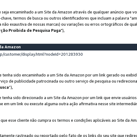
 seja encaminhado a um Site da Amazon através de qualquer anúncio que voc
-chave, termos de busca ou outros identificadores que incluam a palavra "a
ta não exaustiva de nossas marcas) ou variações ou erros ortográficos de qu
rção Proibida de Pesquisa Paga
"),
s da Amazon
lp/customer/display.html?nodeId=201283930
e tenha sido encaminhado a um Site da Amazon por um link gerado ou exibid
rviço de publicidade patrocinada ou outro serviço de pesquisa ou redirecion
usca
”),
 tenha sido direcionado a um Site da Amazon por um link que envie usuário
que em um link ou execute alguma outra ação afirmativa nesse site intermediár
 que esse cliente não cumpra os termos e condições aplicáveis ao Site da A
etamente rastreado ou reportado pelo fato de os links do seu site que redi