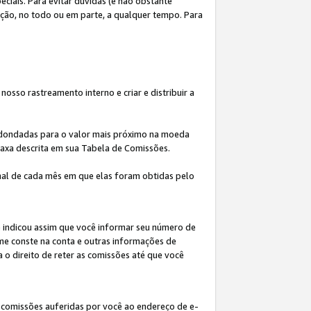
iais. Para evitar dúvidas (e não obstante
ição, no todo ou em parte, a qualquer tempo. Para
osso rastreamento interno e criar e distribuir a
redondadas para o valor mais próximo na moeda
taxa descrita em sua Tabela de Comissões.
al de cada mês em que elas foram obtidas pelo
ê indicou assim que você informar seu número de
me conste na conta e outras informações de
a o direito de reter as comissões até que você
 comissões auferidas por você ao endereço de e-