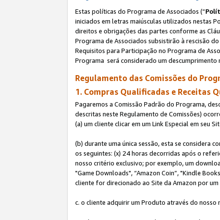
Estas políticas do Programa de Associados (“
Polí
iniciados em letras maiúsculas utilizados nestas 
direitos e obrigações das partes conforme as Cláu
Programa de Associados subsistirão à rescisão do 
Requisitos para Participação no Programa de Asso
Programa será considerado um descumprimento m
Regulamento das Comissões do Progr
1. Compras Qualificadas e Receitas Q
Pagaremos a Comissão Padrão do Programa, descri
descritas neste Regulamento de Comissões) ocor
(a) um cliente clicar em um Link Especial em seu S
(b) durante uma única sessão, esta se considera c
os seguintes: (x) 24 horas decorridas após o refe
nosso critério exclusivo; por exemplo, um downl
"Game Downloads", “Amazon Coin”, "Kindle Books",
cliente for direcionado ao Site da Amazon por um L
c. o cliente adquirir um Produto através do nosso