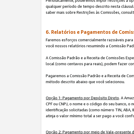
Periodicamente, poderemos impor restrições à op
qualquer período de tempo descrito nesta cláusula
saber mais sobre Restrições às Comissões, consul
6. Relatórios e Pagamentos de Comis
Faremos esforços comercialmente razoáveis para ra
você nossos relatórios resumindo a Comissão Padr
A Comissão Padrão e a Receita de Comissões Espe
local (como centavos para reais), podem fazer co
Pagaremos a Comissão Padrão e a Receita de Comi
método descrito abaixo que você selecionou.
Opção 1: Pagamento por Depósito Direto
. A Amaz
CPF ou CNPJ, o nome e o código do seu banco, o n
identificação solicitadas (como número TIN, ABA, I
atinja o valor mínimo total a ser pago a você con
Opção 2: Pagamento por meio de Vale-presente 