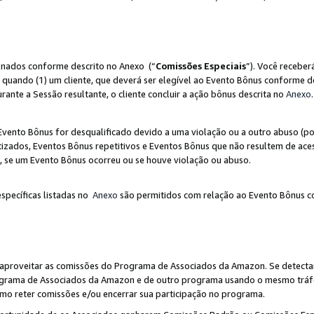
ionados conforme descrito no Anexo (“
Comissões Especiais
”). Você receber
 quando (1) um cliente, que deverá ser elegível ao Evento Bônus conforme d
urante a Sessão resultante, o cliente concluir a ação bônus descrita no
Anexo
.
ento Bônus for desqualificado devido a uma violação ou a outro abuso (por
izados, Eventos Bônus repetitivos e Eventos Bônus que não resultem de aces
io, se um Evento Bônus ocorreu ou se houve violação ou abuso.
específicas listadas no
Anexo
são permitidos com relação ao Evento Bônus c
 aproveitar as comissões do Programa de Associados da Amazon. Se detecta
rograma de Associados da Amazon e de outro programa usando o mesmo trá
mo reter comissões e/ou encerrar sua participação no programa.