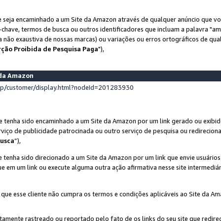
 seja encaminhado a um Site da Amazon através de qualquer anúncio que voc
-chave, termos de busca ou outros identificadores que incluam a palavra "a
ta não exaustiva de nossas marcas) ou variações ou erros ortográficos de qu
rção Proibida de Pesquisa Paga
"),
s da Amazon
lp/customer/display.html?nodeId=201283930
e tenha sido encaminhado a um Site da Amazon por um link gerado ou exibid
rviço de publicidade patrocinada ou outro serviço de pesquisa ou redirecion
usca
”),
 tenha sido direcionado a um Site da Amazon por um link que envie usuário
que em um link ou execute alguma outra ação afirmativa nesse site intermediár
 que esse cliente não cumpra os termos e condições aplicáveis ao Site da A
etamente rastreado ou reportado pelo fato de os links do seu site que redi