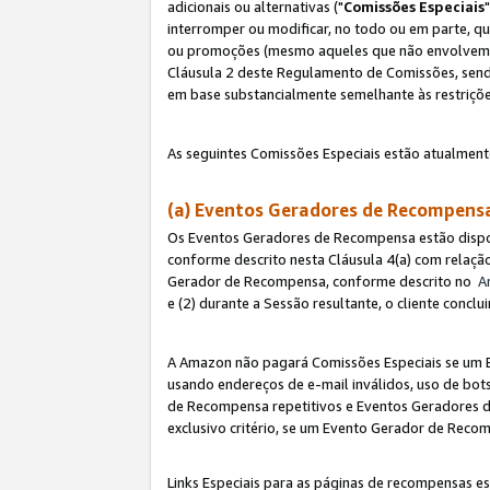
adicionais ou alternativas ("
Comissões Especiais
interromper ou modificar, no todo ou em parte, q
ou promoções (mesmo aqueles que não envolvem co
Cláusula 2 deste Regulamento de Comissões, send
em base substancialmente semelhante às restriçõ
As seguintes Comissões Especiais estão atualment
(a) Eventos Geradores de Recompen
Os Eventos Geradores de Recompensa estão dispo
conforme descrito nesta Cláusula 4(a) com relação
Gerador de Recompensa, conforme descrito no
A
e (2) durante a Sessão resultante, o cliente conc
A Amazon não pagará Comissões Especiais se um E
usando endereços de e-mail inválidos, uso de bo
de Recompensa repetitivos e Eventos Geradores de
exclusivo critério, se um Evento Gerador de Reco
Links Especiais para as páginas de recompensas es