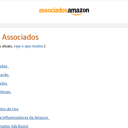
 Associados
s atuais,
veja o que mudou
)
ssões
ipação
dutos
 Móveis
itos de Uso
de Influenciadores da Amazon
reator Ads Boost