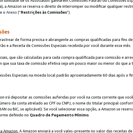
ortunidade de os Associados ganharem Comissões Padrão ou Comissões Espec
), a Amazon se reserva o direito de interromper ou modificar qualquer restr
te o
Anexo
(“
Restrições às Comissões
”).
sões
strear de forma precisa e abrangente as compras qualificadas para fins de n
ão e a Receita de Comissões Especiais recebida por você durante esse mês.
ciais, que são calculadas para cada compra qualificada para comissão e ar
m que sua taxa de comissão efetiva seja um pouco maior ou menor do que a 
ssões Especiais na moeda local padrão aproximadamente 60 dias após o fin
on irá depositar as comissões auferidas por você na conta corrente que voc
úmero da conta atrelado ao CPF ou CNPJ, o nome do titular principal confor
BAN ou BIC, se aplicável). Se você selecionar essa opção, a Amazon se reserv
forme definido no
Quadro de Pagamento Mínimo
.
da Amazon.
A Amazon enviará a você vales-presente no valor das receitas de