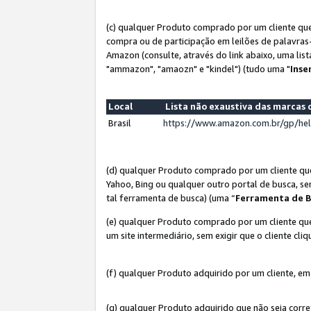
(c) qualquer Produto comprado por um cliente que
compra ou de participação em leilões de palavras
Amazon (consulte, através do link abaixo, uma lis
"ammazon", "amaozn" e "kindel") (tudo uma "
Inse
Local
Lista não exaustiva das marca
Brasil
https://www.amazon.com.br/gp/he
(d) qualquer Produto comprado por um cliente qu
Yahoo, Bing ou qualquer outro portal de busca, se
tal ferramenta de busca) (uma “
Ferramenta de B
(e) qualquer Produto comprado por um cliente que
um site intermediário, sem exigir que o cliente cli
(f) qualquer Produto adquirido por um cliente, em
(g) qualquer Produto adquirido que não seja corr