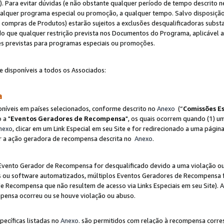
"). Para evitar dúvidas (e não obstante qualquer período de tempo descrito ne
ualquer programa especial ou promoção, a qualquer tempo. Salvo disposição
mpras de Produtos) estarão sujeitos a exclusões desqualificadoras substa
o que qualquer restrição prevista nos Documentos do Programa, aplicável
es previstas para programas especiais ou promoções.
e disponíveis a todos os Associados:
sa
níveis em países selecionados, conforme descrito no
Anexo
(“
Comissões Es
 a "
Eventos Geradores de Recompensa
", os quais ocorrem quando (1) um
nexo
, clicar em um Link Especial em seu Site e for redirecionado a uma pág
luir a ação geradora de recompensa descrita no
Anexo
.
vento Gerador de Recompensa for desqualificado devido a uma violação ou o
ts ou software automatizados, múltiplos Eventos Geradores de Recompensa 
 Recompensa que não resultem de acesso via Links Especiais em seu Site). 
mpensa ocorreu ou se houve violação ou abuso.
pecíficas listadas no
Anexo
. são permitidos com relação à recompensa corr