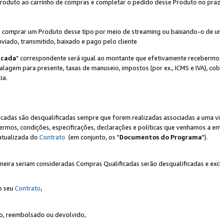
Produto ao carrinho de compras e completar o pedido desse Produto no prazo 
iente comprar um Produto desse tipo por meio de streaming ou baixando-o de 
nviado, transmitido, baixado e pago pelo cliente
icada
" correspondente será igual ao montante que efetivamente recebermo
gem para presente, taxas de manuseio, impostos (por ex., ICMS e IVA), cobra
ia.
ficadas são desqualificadas sempre que forem realizadas associadas a uma
rmos, condições, especificações, declarações e políticas que venhamos a em
 atualizada do
Contrato
(em conjunto, os "
Documentos do Programa
").
neira seriam consideradas Compras Qualificadas serão desqualificadas e ex
o seu
Contrato
,
do, reembolsado ou devolvido,