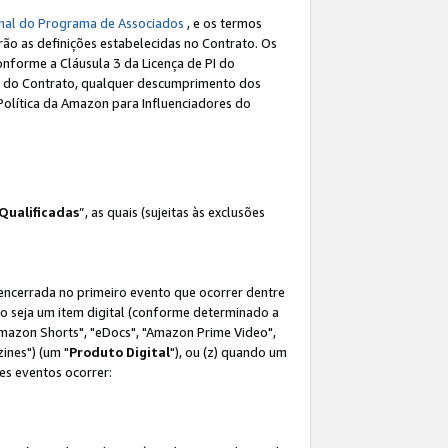
nal do Programa de Associados
, e os termos
rão as definições estabelecidas no Contrato. Os
onforme a Cláusula 3 da Licença de PI do
(a) do Contrato, qualquer descumprimento dos
Política da Amazon para Influenciadores do
Qualificadas
”, as quais (sujeitas às exclusões
 encerrada no primeiro evento que ocorrer dentre
não seja um item digital (conforme determinado a
mazon Shorts", "eDocs", "Amazon Prime Video",
ines") (um "
Produto Digital
"), ou (z) quando um
es eventos ocorrer: