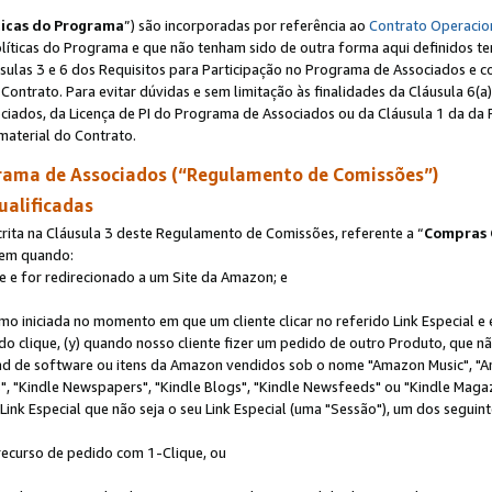
ticas do Programa
”) são incorporadas por referência ao
Contrato Operacio
Políticas do Programa e que não tenham sido de outra forma aqui definidos te
sulas 3 e 6 dos Requisitos para Participação no Programa de Associados e c
Contrato. Para evitar dúvidas e sem limitação às finalidades da Cláusula 6
ciados, da Licença de PI do Programa de Associados ou da Cláusula 1 da da 
aterial do Contrato.
ama de Associados (“Regulamento de Comissões”)
ualificadas
ta na Cláusula 3 deste Regulamento de Comissões, referente a “
Compras 
rem quando:
ite e for redirecionado a um Site da Amazon; e
omo iniciada no momento em que um cliente clicar no referido Link Especial e
rido clique, (y) quando nosso cliente fizer um pedido de outro Produto, que 
oad de software ou itens da Amazon vendidos sob o nome "Amazon Music", "A
 "Kindle Newspapers", "Kindle Blogs", "Kindle Newsfeeds" ou "Kindle Magaz
ink Especial que não seja o seu Link Especial (uma "Sessão"), um dos seguint
 recurso de pedido com 1-Clique, ou