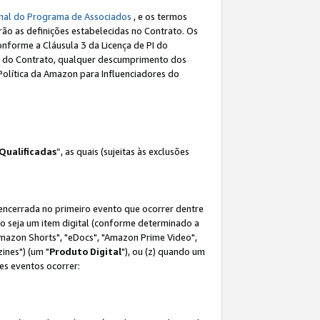
nal do Programa de Associados
, e os termos
rão as definições estabelecidas no Contrato. Os
onforme a Cláusula 3 da Licença de PI do
(a) do Contrato, qualquer descumprimento dos
Política da Amazon para Influenciadores do
Qualificadas
”, as quais (sujeitas às exclusões
 encerrada no primeiro evento que ocorrer dentre
não seja um item digital (conforme determinado a
mazon Shorts", "eDocs", "Amazon Prime Video",
ines") (um "
Produto Digital
"), ou (z) quando um
es eventos ocorrer: