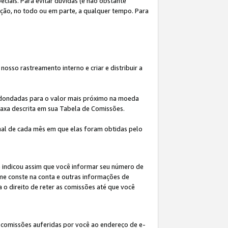
iais. Para evitar dúvidas (e não obstante
ição, no todo ou em parte, a qualquer tempo. Para
osso rastreamento interno e criar e distribuir a
redondadas para o valor mais próximo na moeda
taxa descrita em sua Tabela de Comissões.
al de cada mês em que elas foram obtidas pelo
ê indicou assim que você informar seu número de
me conste na conta e outras informações de
a o direito de reter as comissões até que você
 comissões auferidas por você ao endereço de e-