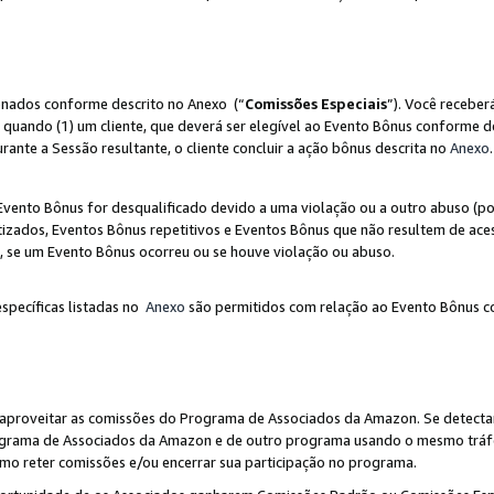
ionados conforme descrito no Anexo (“
Comissões Especiais
”). Você receber
 quando (1) um cliente, que deverá ser elegível ao Evento Bônus conforme d
urante a Sessão resultante, o cliente concluir a ação bônus descrita no
Anexo
.
ento Bônus for desqualificado devido a uma violação ou a outro abuso (por
izados, Eventos Bônus repetitivos e Eventos Bônus que não resultem de aces
io, se um Evento Bônus ocorreu ou se houve violação ou abuso.
específicas listadas no
Anexo
são permitidos com relação ao Evento Bônus c
 aproveitar as comissões do Programa de Associados da Amazon. Se detecta
rograma de Associados da Amazon e de outro programa usando o mesmo trá
mo reter comissões e/ou encerrar sua participação no programa.