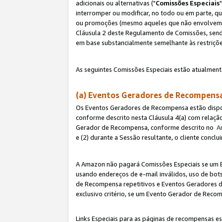
adicionais ou alternativas ("
Comissões Especiais
interromper ou modificar, no todo ou em parte, q
ou promoções (mesmo aqueles que não envolvem co
Cláusula 2 deste Regulamento de Comissões, send
em base substancialmente semelhante às restriçõ
As seguintes Comissões Especiais estão atualment
(a) Eventos Geradores de Recompen
Os Eventos Geradores de Recompensa estão dispo
conforme descrito nesta Cláusula 4(a) com relação
Gerador de Recompensa, conforme descrito no
A
e (2) durante a Sessão resultante, o cliente conc
A Amazon não pagará Comissões Especiais se um E
usando endereços de e-mail inválidos, uso de bo
de Recompensa repetitivos e Eventos Geradores de
exclusivo critério, se um Evento Gerador de Reco
Links Especiais para as páginas de recompensas es