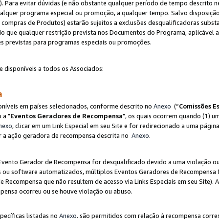
"). Para evitar dúvidas (e não obstante qualquer período de tempo descrito ne
ualquer programa especial ou promoção, a qualquer tempo. Salvo disposição
mpras de Produtos) estarão sujeitos a exclusões desqualificadoras substa
o que qualquer restrição prevista nos Documentos do Programa, aplicável
es previstas para programas especiais ou promoções.
e disponíveis a todos os Associados:
sa
níveis em países selecionados, conforme descrito no
Anexo
(“
Comissões Es
 a "
Eventos Geradores de Recompensa
", os quais ocorrem quando (1) um
nexo
, clicar em um Link Especial em seu Site e for redirecionado a uma pág
luir a ação geradora de recompensa descrita no
Anexo
.
vento Gerador de Recompensa for desqualificado devido a uma violação ou o
ts ou software automatizados, múltiplos Eventos Geradores de Recompensa 
 Recompensa que não resultem de acesso via Links Especiais em seu Site). 
mpensa ocorreu ou se houve violação ou abuso.
pecíficas listadas no
Anexo
. são permitidos com relação à recompensa corr