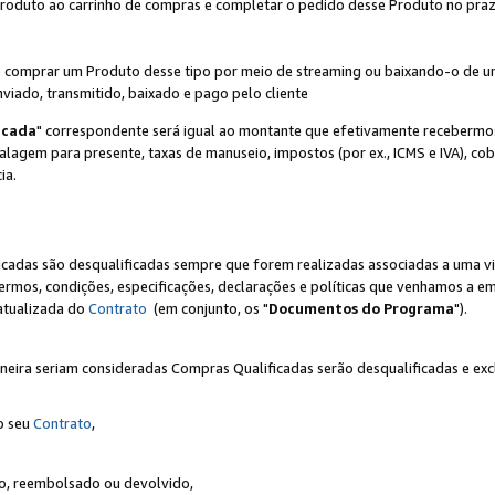
Produto ao carrinho de compras e completar o pedido desse Produto no prazo 
iente comprar um Produto desse tipo por meio de streaming ou baixando-o de 
nviado, transmitido, baixado e pago pelo cliente
icada
" correspondente será igual ao montante que efetivamente recebermo
gem para presente, taxas de manuseio, impostos (por ex., ICMS e IVA), cobra
ia.
ficadas são desqualificadas sempre que forem realizadas associadas a uma
rmos, condições, especificações, declarações e políticas que venhamos a em
 atualizada do
Contrato
(em conjunto, os "
Documentos do Programa
").
neira seriam consideradas Compras Qualificadas serão desqualificadas e ex
o seu
Contrato
,
do, reembolsado ou devolvido,