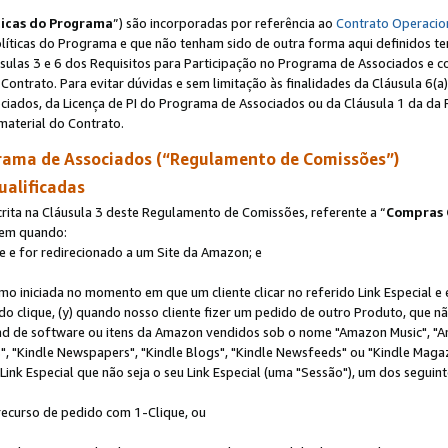
ticas do Programa
”) são incorporadas por referência ao
Contrato Operacio
Políticas do Programa e que não tenham sido de outra forma aqui definidos te
sulas 3 e 6 dos Requisitos para Participação no Programa de Associados e c
Contrato. Para evitar dúvidas e sem limitação às finalidades da Cláusula 6
ciados, da Licença de PI do Programa de Associados ou da Cláusula 1 da da 
aterial do Contrato.
ama de Associados (“Regulamento de Comissões”)
ualificadas
ta na Cláusula 3 deste Regulamento de Comissões, referente a “
Compras 
rem quando:
ite e for redirecionado a um Site da Amazon; e
omo iniciada no momento em que um cliente clicar no referido Link Especial e
rido clique, (y) quando nosso cliente fizer um pedido de outro Produto, que 
oad de software ou itens da Amazon vendidos sob o nome "Amazon Music", "A
 "Kindle Newspapers", "Kindle Blogs", "Kindle Newsfeeds" ou "Kindle Magaz
ink Especial que não seja o seu Link Especial (uma "Sessão"), um dos seguint
 recurso de pedido com 1-Clique, ou