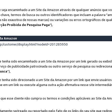
 seja encaminhado a um Site da Amazon através de qualquer anúncio que voc
-chave, termos de busca ou outros identificadores que incluam a palavra "a
ta não exaustiva de nossas marcas) ou variações ou erros ortográficos de qu
rção Proibida de Pesquisa Paga
"),
s da Amazon
lp/customer/display.html?nodeId=201283930
e tenha sido encaminhado a um Site da Amazon por um link gerado ou exibid
rviço de publicidade patrocinada ou outro serviço de pesquisa ou redirecion
usca
”),
 tenha sido direcionado a um Site da Amazon por um link que envie usuário
que em um link ou execute alguma outra ação afirmativa nesse site intermediár
 que esse cliente não cumpra os termos e condições aplicáveis ao Site da A
etamente rastreado ou reportado pelo fato de os links do seu site que redi