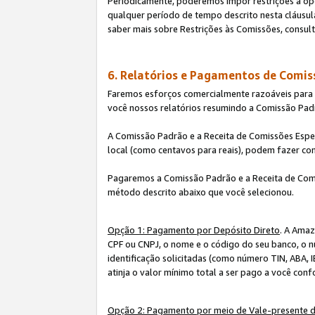
Periodicamente, poderemos impor restrições à op
qualquer período de tempo descrito nesta cláusula
saber mais sobre Restrições às Comissões, consul
6. Relatórios e Pagamentos de Comis
Faremos esforços comercialmente razoáveis para ra
você nossos relatórios resumindo a Comissão Padr
A Comissão Padrão e a Receita de Comissões Espe
local (como centavos para reais), podem fazer co
Pagaremos a Comissão Padrão e a Receita de Comi
método descrito abaixo que você selecionou.
Opção 1: Pagamento por Depósito Direto
. A Amaz
CPF ou CNPJ, o nome e o código do seu banco, o n
identificação solicitadas (como número TIN, ABA, I
atinja o valor mínimo total a ser pago a você con
Opção 2: Pagamento por meio de Vale-presente 