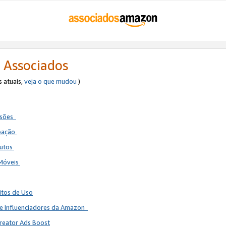
 Associados
s atuais,
veja o que mudou
)
ssões
ipação
dutos
 Móveis
itos de Uso
de Influenciadores da Amazon
reator Ads Boost