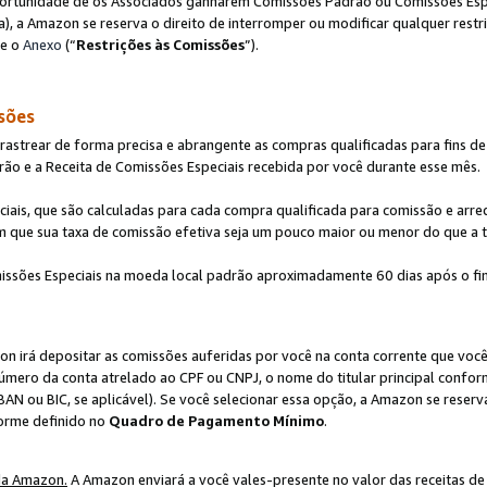
ortunidade de os Associados ganharem Comissões Padrão ou Comissões Espec
), a Amazon se reserva o direito de interromper ou modificar qualquer restr
te o
Anexo
(“
Restrições às Comissões
”).
sões
strear de forma precisa e abrangente as compras qualificadas para fins de n
ão e a Receita de Comissões Especiais recebida por você durante esse mês.
ciais, que são calculadas para cada compra qualificada para comissão e ar
m que sua taxa de comissão efetiva seja um pouco maior ou menor do que a 
ssões Especiais na moeda local padrão aproximadamente 60 dias após o fin
on irá depositar as comissões auferidas por você na conta corrente que voc
úmero da conta atrelado ao CPF ou CNPJ, o nome do titular principal confor
BAN ou BIC, se aplicável). Se você selecionar essa opção, a Amazon se reserv
forme definido no
Quadro de Pagamento Mínimo
.
da Amazon.
A Amazon enviará a você vales-presente no valor das receitas de