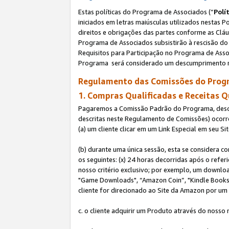
Estas políticas do Programa de Associados (“
Polí
iniciados em letras maiúsculas utilizados nestas 
direitos e obrigações das partes conforme as Cláu
Programa de Associados subsistirão à rescisão do 
Requisitos para Participação no Programa de Asso
Programa será considerado um descumprimento m
Regulamento das Comissões do Progr
1. Compras Qualificadas e Receitas Q
Pagaremos a Comissão Padrão do Programa, descri
descritas neste Regulamento de Comissões) ocor
(a) um cliente clicar em um Link Especial em seu S
(b) durante uma única sessão, esta se considera c
os seguintes: (x) 24 horas decorridas após o refe
nosso critério exclusivo; por exemplo, um downl
"Game Downloads", “Amazon Coin”, "Kindle Books",
cliente for direcionado ao Site da Amazon por um L
c. o cliente adquirir um Produto através do nosso