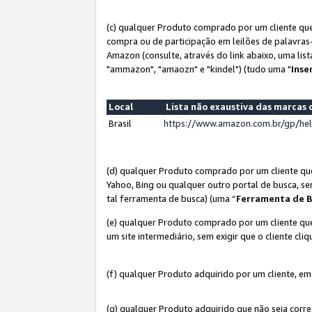
(c) qualquer Produto comprado por um cliente que
compra ou de participação em leilões de palavras
Amazon (consulte, através do link abaixo, uma lis
"ammazon", "amaozn" e "kindel") (tudo uma "
Inse
Local
Lista não exaustiva das marca
Brasil
https://www.amazon.com.br/gp/he
(d) qualquer Produto comprado por um cliente qu
Yahoo, Bing ou qualquer outro portal de busca, se
tal ferramenta de busca) (uma “
Ferramenta de B
(e) qualquer Produto comprado por um cliente que
um site intermediário, sem exigir que o cliente cli
(f) qualquer Produto adquirido por um cliente, em
(g) qualquer Produto adquirido que não seja corr