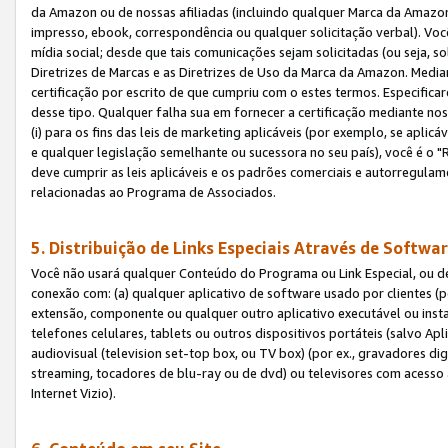
da Amazon ou de nossas afiliadas (incluindo qualquer Marca da Amazo
impresso, ebook, correspondência ou qualquer solicitação verbal). Você
mídia social; desde que tais comunicações sejam solicitadas (ou seja, 
Diretrizes de Marcas e as Diretrizes de Uso da Marca da Amazon. Media
certificação por escrito de que cumpriu com o estes termos. Especifica
desse tipo. Qualquer falha sua em fornecer a certificação mediante noss
(i) para os fins das leis de marketing aplicáveis (por exemplo, se apl
e qualquer legislação semelhante ou sucessora no seu país), você é o "
deve cumprir as leis aplicáveis e os padrões comerciais e autorregula
relacionadas ao Programa de Associados.
5. Distribuição de Links Especiais Através de Softwar
Você não usará qualquer Conteúdo do Programa ou Link Especial, ou de
conexão com: (a) qualquer aplicativo de software usado por clientes (
extensão, componente ou qualquer outro aplicativo executável ou insta
telefones celulares, tablets ou outros dispositivos portáteis (salvo A
audiovisual (television set-top box, ou TV box) (por ex., gravadores di
streaming, tocadores de blu-ray ou de dvd) ou televisores com acesso à
Internet Vizio).