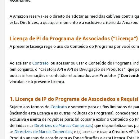
Associados.
A Amazon reserva-se o direito de adotar as medidas cabíveis contra 
estas Diretrizes, a qualquer momento e a exclusivo critério da Amazon.
Licença de PI do Programa de Associados (“Licença”)
A presente Licença rege o uso do Conteúdo do Programa por você com 
Ao aceitar o
Contrato
ou acessar ou usar o Conteúdo do Programa, incl
(em conjunto, o “Creators API e API de Divulgação de Produtos”) que 
outras informações e conteúdo relacionados aos Produtos (“
Conteúdo
vincular-se à presente Licença.
1. Licença de IP do Programa de Associados e Requis
Sujeito aos termos do
Contrato
e somente para os fins limitados de p
(incluindo esta Licença e as outras Políticas do Programa), concedemos 
exclusiva e isenta de royalties para: (a) copiar e exibir o Conteúdo 
definidas nas
Diretrizes de Marcas Comerciais
) que disponibilizamos p
as
Diretrizes de Marcas Comerciais
; e (c) acessar e usar a Creators AP
Produto apenas de acordo com as Especificações e esta Licença. Esta 