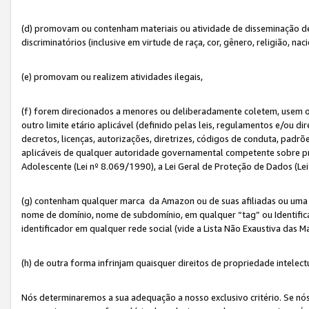
(d) promovam ou contenham materiais ou atividade de disseminação de ód
discriminatórios (inclusive em virtude de raça, cor, gênero, religião, nac
(e) promovam ou realizem atividades ilegais,
(f) forem direcionados a menores ou deliberadamente coletem, usem 
outro limite etário aplicável (definido pelas leis, regulamentos e/ou dir
decretos, licenças, autorizações, diretrizes, códigos de conduta, padrõ
aplicáveis de qualquer autoridade governamental competente sobre pro
Adolescente (Lei nº 8.069/1990), a Lei Geral de Proteção de Dados (Le
(g) contenham qualquer marca da Amazon ou de suas afiliadas ou uma v
nome de domínio, nome de subdomínio, em qualquer “tag” ou Identific
identificador em qualquer rede social (vide a Lista Não Exaustiva das 
(h) de outra forma infrinjam quaisquer direitos de propriedade intelect
Nós determinaremos a sua adequação a nosso exclusivo critério. Se nó