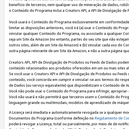
benefício de terceiros, nem qualquer uso de mineração de dados, robô
o Conteúdo do Programa inclui a Creators API, a API de Divulgação de
Você usará o Conteúdo do Programa exclusivamente em conformidad
limitar as disposições anteriores, você irá (a) usar o Conteúdo do Pro
vincular qualquer Conteúdo do Programa, ou associado a qualquer Con
seja um Site da Amazon (no entanto, partes do seu site que não estej
outros sites, além de um Site da Amazon) e (b) vincular cada uso do 
outra página relevante de um Site da Amazon, e não a outra página qua
Creators API, API de Divulgação de Produtos ou Feeds de Dados podem 
conteúdo relacionados aos produtos oferecidos em um ou mais sites af
Se você usar o Creators API e API de Divulgação de Produtos ou Feeds 
conteúdo, você concorda em cumprir e vincular-se aos termos do respe
de Dados (ou serviço equivalente) que disponibilizam o Conteúdo de An
Você não pode usar o Conteúdo do Programa para infringir, apropriar-s
Você não usará e não permitirá que terceiros usem o Conteúdo do Pro
linguagem grande ou multimodais, modelos de aprendizado de máquina
A Licença será imediata e automaticamente revogada se a qualquer m
Documentos do Programa (conforme definição no
Regulamento de Co
poderá revogar a Licença, total ou parcialmente, por meio de de notifi