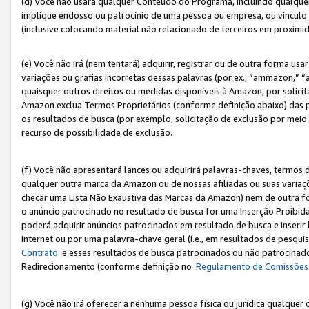
(d) Você não usará qualquer Conteúdo do Programa, incluindo qualqu
implique endosso ou patrocínio de uma pessoa ou empresa, ou vínculo 
(inclusive colocando material não relacionado de terceiros em proxim
(e) Você não irá (nem tentará) adquirir, registrar ou de outra forma 
variações ou grafias incorretas dessas palavras (por ex., “ammazon,” 
quaisquer outros direitos ou medidas disponíveis à Amazon, por solic
Amazon exclua Termos Proprietários (conforme definição abaixo) das
os resultados de busca (por exemplo, solicitação de exclusão por meio
recurso de possibilidade de exclusão.
(f) Você não apresentará lances ou adquirirá palavras-chaves, termos d
qualquer outra marca da Amazon ou de nossas afiliadas ou suas variaçõ
checar uma Lista Não Exaustiva das Marcas da Amazon) nem de outra f
o anúncio patrocinado no resultado de busca for uma Inserção Proibid
poderá adquirir anúncios patrocinados em resultado de busca e inseri
Internet ou por uma palavra-chave geral (i.e., em resultados de pesqui
Contrato
e esses resultados de busca patrocinados ou não patrocinados 
Redirecionamento (conforme definição no
Regulamento de Comissões
(g) Você não irá oferecer a nenhuma pessoa física ou jurídica qualquer