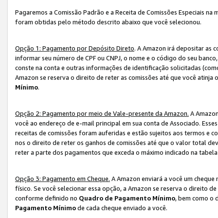
Pagaremos a Comissão Padrão e a Receita de Comissões Especiais na 
foram obtidas pelo método descrito abaixo que você selecionou.
Opção 1: Pagamento por Depósito Direto
. A Amazon irá depositar as 
informar seu número de CPF ou CNPJ, o nome e o código do seu banco, 
conste na conta e outras informações de identificação solicitadas (como
Amazon se reserva o direito de reter as comissões até que você atinja
Mínimo
.
Opção 2: Pagamento por meio de Vale-presente da Amazon.
A Amazon 
você ao endereço de e-mail principal em sua conta de Associado. Ess
receitas de comissões foram auferidas e estão sujeitos aos termos e c
nos o direito de reter os ganhos de comissões até que o valor total 
reter a parte dos pagamentos que exceda o máximo indicado na tabel
Opção 3: Pagamento em Cheque.
A Amazon enviará a você um cheque n
físico. Se você selecionar essa opção, a Amazon se reserva o direito de
conforme definido no
Quadro de Pagamento Mínimo
, bem como o d
Pagamento Mínimo
de cada cheque enviado a você.