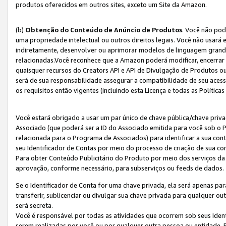
produtos oferecidos em outros sites, exceto um Site da Amazon.
(b)
Obtenção do Conteúdo de Anúncio de Produtos
. Você não pod
uma propriedade intelectual ou outros direitos legais. Você não usará
indiretamente, desenvolver ou aprimorar modelos de linguagem grand
relacionadas.Você reconhece que a Amazon poderá modificar, encerrar 
quaisquer recursos do Creators API e API de Divulgação de Produtos 
será de sua responsabilidade assegurar a compatibilidade de seu aces
os requisitos então vigentes (incluindo esta Licença e todas as Política
Você estará obrigado a usar um par único de chave pública/chave priva
Associado (que poderá ser a ID do Associado emitida para você sob o
relacionada para o Programa de Associados) para identificar a sua co
seu Identificador de Contas por meio do processo de criação de sua co
Para obter Conteúdo Publicitário do Produto por meio dos serviços da
aprovação, conforme necessário, para subserviços ou feeds de dados.
Se o Identificador de Conta for uma chave privada, ela será apenas par
transferir, sublicenciar ou divulgar sua chave privada para qualquer ou
será secreta.
Você é responsável por todas as atividades que ocorrem sob seus Iden
serem realizadas por você ou por qualquer outra pessoa ou entidade. 