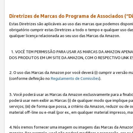
Diretrizes de Marcas do Programa de Associados (“Di
Estas Diretrizes são aplicáveis ao uso das marcas que podemos dispon
obrigatório cumprir estas Diretrizes a todo o tempo e qualquer uso da
qualquer licença relacionada ao seu uso das Marcas da Amazon.
1. VOCÊ TEM PERMISSÃO PARA USAR AS MARCAS DA AMAZON APENAS 
DOS PRODUTOS EM UM SITE DA AMAZON, COM O RESPECTIVO LINK ES
2. O uso das Marcas da Amazon por você deverá (i) cumprir a versão ma
(conforme definição no
Regulamento de Comissões
).
3. Você poderá usar as Marcas da Amazon exclusivamente para a fina
poderá usar nem exibir as Marcas (i) de qualquer modo que implique p
serviços; (iii) de forma que possa, a critério da Amazon, reduzir ou d
material off-line ou e-mail (por ex., em qualquer material impresso, 
4. Nós iremos fornecer uma imagem ou imagens das Marcas da Amazon
maneira. Por exemplo, você não poderá modificar a proporção, cor ou 