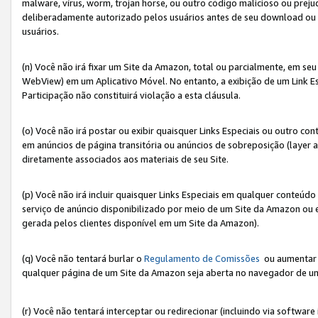
malware, vírus, worm, trojan horse, ou outro código malicioso ou preju
deliberadamente autorizado pelos usuários antes de seu download ou 
usuários.
(n) Você não irá fixar um Site da Amazon, total ou parcialmente, em seu
WebView) em um Aplicativo Móvel. No entanto, a exibição de um Link E
Participação não constituirá violação a esta cláusula.
(o) Você não irá postar ou exibir quaisquer Links Especiais ou outro
em anúncios de página transitória ou anúncios de sobreposição (layer
diretamente associados aos materiais de seu Site.
(p) Você não irá incluir quaisquer Links Especiais em qualquer conte
serviço de anúncio disponibilizado por meio de um Site da Amazon ou em
gerada pelos clientes disponível em um Site da Amazon).
(q) Você não tentará burlar o
Regulamento de Comissões
ou aumentar a
qualquer página de um Site da Amazon seja aberta no navegador de um cli
(r) Você não tentará interceptar ou redirecionar (incluindo via softwar