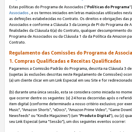
Estas políticas do Programa de Associados (“
Políticas do Programa
”
Associados
, e os termos iniciados em letras maiúsculas utilizados nes
as definições estabelecidas no Contrato. Os direitos e obrigações das
Associados e conforme a Cláusula 3 da Licença de PI do Programa de As
finalidades da Cláusula 6(a) do Contrato, qualquer descumprimento do
Programa de Associados ou da Cláusula 1 da da Política da Amazon p
Contrato.
Regulamento das Comissões do Programa de Associa
1. Compras Qualificadas e Receitas Qualificadas
Pagaremos a Comissão Padrão do Programa, descrita na Cláusula 3 de
(sujeitas às exclusões descritas neste Regulamento de Comissões) oco
(a) um cliente clicar em um Link Especial em seu Site e for redireciona
(b) durante uma única sessão, esta se considera como iniciada no momen
que ocorrer dentre os seguintes: (x) 24 horas decorridas após o referi
item digital (conforme determinado a nosso critério exclusivo; por 
Music", "Amazon Shorts", "eDocs", "Amazon Prime Video", "Game Downlo
Newsfeeds" ou "Kindle Magazines") (um "
Produto Digital
"), ou (z) q
seu Link Especial (uma "Sessão"), um dos seguintes eventos ocorrer: