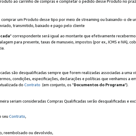
Produto ao carrinho de compras e completar o pedido desse Produto no prazo 
iente comprar um Produto desse tipo por meio de streaming ou baixando-o de 
nviado, transmitido, baixado e pago pelo cliente
icada
" correspondente será igual ao montante que efetivamente recebermo
gem para presente, taxas de manuseio, impostos (por ex., ICMS e IVA), cobra
ia.
ficadas são desqualificadas sempre que forem realizadas associadas a uma
rmos, condições, especificações, declarações e políticas que venhamos a em
 atualizada do
Contrato
(em conjunto, os "
Documentos do Programa
").
neira seriam consideradas Compras Qualificadas serão desqualificadas e ex
o seu
Contrato
,
do, reembolsado ou devolvido,