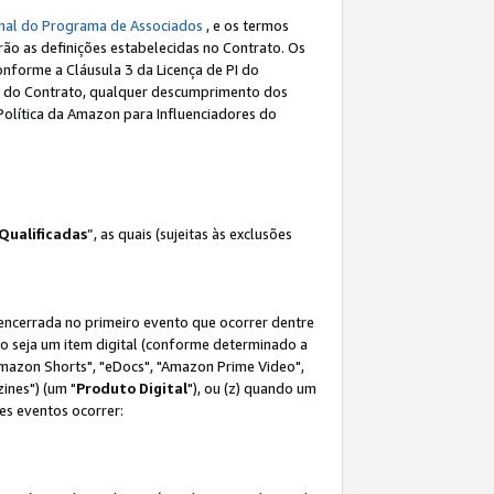
nal do Programa de Associados
, e os termos
rão as definições estabelecidas no Contrato. Os
onforme a Cláusula 3 da Licença de PI do
(a) do Contrato, qualquer descumprimento dos
Política da Amazon para Influenciadores do
Qualificadas
”, as quais (sujeitas às exclusões
 encerrada no primeiro evento que ocorrer dentre
não seja um item digital (conforme determinado a
mazon Shorts", "eDocs", "Amazon Prime Video",
ines") (um "
Produto Digital
"), ou (z) quando um
es eventos ocorrer: