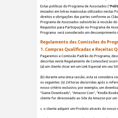
Estas políticas do Programa de Associados (“
Polí
iniciados em letras maiúsculas utilizados nestas 
direitos e obrigações das partes conforme as Cláu
Programa de Associados subsistirão à rescisão do 
Requisitos para Participação no Programa de Asso
Programa será considerado um descumprimento m
Regulamento das Comissões do Progr
1. Compras Qualificadas e Receitas Q
Pagaremos a Comissão Padrão do Programa, descri
descritas neste Regulamento de Comissões) ocor
(a) um cliente clicar em um Link Especial em seu S
(b) durante uma única sessão, esta se considera c
os seguintes: (x) 24 horas decorridas após o refe
nosso critério exclusivo; por exemplo, um downl
"Game Downloads", “Amazon Coin”, "Kindle Books",
cliente for direcionado ao Site da Amazon por um L
c. o cliente adquirir um Produto através do nosso