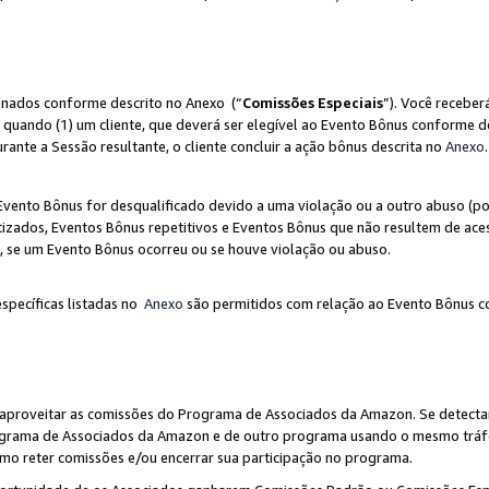
ionados conforme descrito no Anexo (“
Comissões Especiais
”). Você receber
 quando (1) um cliente, que deverá ser elegível ao Evento Bônus conforme d
urante a Sessão resultante, o cliente concluir a ação bônus descrita no
Anexo
.
ento Bônus for desqualificado devido a uma violação ou a outro abuso (por
izados, Eventos Bônus repetitivos e Eventos Bônus que não resultem de aces
io, se um Evento Bônus ocorreu ou se houve violação ou abuso.
específicas listadas no
Anexo
são permitidos com relação ao Evento Bônus c
 aproveitar as comissões do Programa de Associados da Amazon. Se detecta
rograma de Associados da Amazon e de outro programa usando o mesmo trá
mo reter comissões e/ou encerrar sua participação no programa.