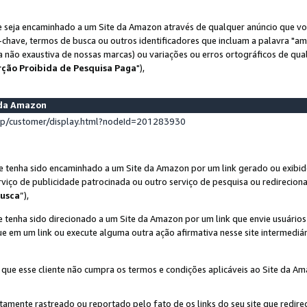
 seja encaminhado a um Site da Amazon através de qualquer anúncio que voc
-chave, termos de busca ou outros identificadores que incluam a palavra "a
ta não exaustiva de nossas marcas) ou variações ou erros ortográficos de qu
rção Proibida de Pesquisa Paga
"),
s da Amazon
lp/customer/display.html?nodeId=201283930
e tenha sido encaminhado a um Site da Amazon por um link gerado ou exibid
rviço de publicidade patrocinada ou outro serviço de pesquisa ou redirecion
usca
”),
 tenha sido direcionado a um Site da Amazon por um link que envie usuário
que em um link ou execute alguma outra ação afirmativa nesse site intermediár
 que esse cliente não cumpra os termos e condições aplicáveis ao Site da A
etamente rastreado ou reportado pelo fato de os links do seu site que redi