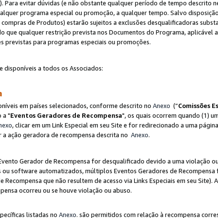
"). Para evitar dúvidas (e não obstante qualquer período de tempo descrito ne
ualquer programa especial ou promoção, a qualquer tempo. Salvo disposição
mpras de Produtos) estarão sujeitos a exclusões desqualificadoras substa
o que qualquer restrição prevista nos Documentos do Programa, aplicável
es previstas para programas especiais ou promoções.
e disponíveis a todos os Associados:
sa
níveis em países selecionados, conforme descrito no
Anexo
(“
Comissões Es
 a "
Eventos Geradores de Recompensa
", os quais ocorrem quando (1) um
nexo
, clicar em um Link Especial em seu Site e for redirecionado a uma pág
luir a ação geradora de recompensa descrita no
Anexo
.
vento Gerador de Recompensa for desqualificado devido a uma violação ou o
ts ou software automatizados, múltiplos Eventos Geradores de Recompensa 
 Recompensa que não resultem de acesso via Links Especiais em seu Site). 
mpensa ocorreu ou se houve violação ou abuso.
pecíficas listadas no
Anexo
. são permitidos com relação à recompensa corr