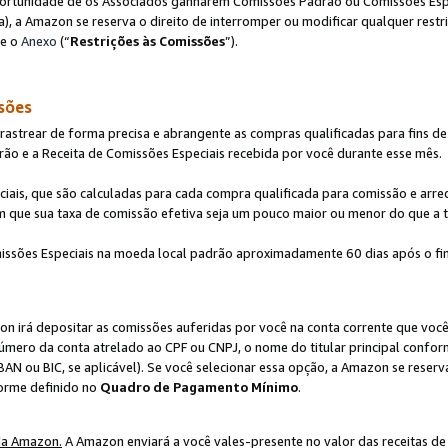
ortunidade de os Associados ganharem Comissões Padrão ou Comissões Espec
), a Amazon se reserva o direito de interromper ou modificar qualquer restr
te o
Anexo
(“
Restrições às Comissões
”).
sões
strear de forma precisa e abrangente as compras qualificadas para fins de n
ão e a Receita de Comissões Especiais recebida por você durante esse mês.
ciais, que são calculadas para cada compra qualificada para comissão e ar
m que sua taxa de comissão efetiva seja um pouco maior ou menor do que a 
ssões Especiais na moeda local padrão aproximadamente 60 dias após o fin
on irá depositar as comissões auferidas por você na conta corrente que voc
úmero da conta atrelado ao CPF ou CNPJ, o nome do titular principal confor
BAN ou BIC, se aplicável). Se você selecionar essa opção, a Amazon se reserv
forme definido no
Quadro de Pagamento Mínimo
.
da Amazon.
A Amazon enviará a você vales-presente no valor das receitas de