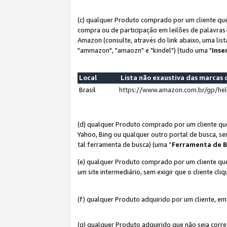
(c) qualquer Produto comprado por um cliente que
compra ou de participação em leilões de palavras
Amazon (consulte, através do link abaixo, uma lis
"ammazon", "amaozn" e "kindel") (tudo uma "
Inse
Local
Lista não exaustiva das marca
Brasil
https://www.amazon.com.br/gp/he
(d) qualquer Produto comprado por um cliente qu
Yahoo, Bing ou qualquer outro portal de busca, se
tal ferramenta de busca) (uma “
Ferramenta de B
(e) qualquer Produto comprado por um cliente que
um site intermediário, sem exigir que o cliente cli
(f) qualquer Produto adquirido por um cliente, em
(g) qualquer Produto adquirido que não seja corr