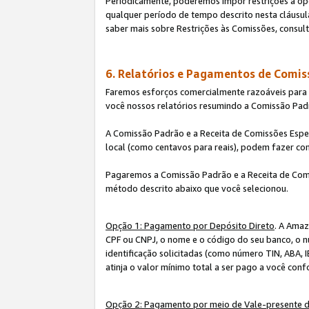
Periodicamente, poderemos impor restrições à op
qualquer período de tempo descrito nesta cláusula
saber mais sobre Restrições às Comissões, consul
6. Relatórios e Pagamentos de Comis
Faremos esforços comercialmente razoáveis para ra
você nossos relatórios resumindo a Comissão Padr
A Comissão Padrão e a Receita de Comissões Espe
local (como centavos para reais), podem fazer co
Pagaremos a Comissão Padrão e a Receita de Comi
método descrito abaixo que você selecionou.
Opção 1: Pagamento por Depósito Direto
. A Amaz
CPF ou CNPJ, o nome e o código do seu banco, o n
identificação solicitadas (como número TIN, ABA, I
atinja o valor mínimo total a ser pago a você con
Opção 2: Pagamento por meio de Vale-presente 