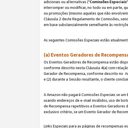
adicionais ou alternativas ("
Comissões Especiais
interromper ou modificar, no todo ou em parte, q
ou promoções (mesmo aqueles que não envolvem co
Cláusula 2 deste Regulamento de Comissões, send
em base substancialmente semelhante às restriçõ
As seguintes Comissões Especiais estão atualment
(a) Eventos Geradores de Recompen
Os Eventos Geradores de Recompensa estão dispo
conforme descrito nesta Cláusula 4(a) com relação
Gerador de Recompensa, conforme descrito no
A
e (2) durante a Sessão resultante, o cliente conc
A Amazon não pagará Comissões Especiais se um E
usando endereços de e-mail inválidos, uso de bo
de Recompensa repetitivos e Eventos Geradores de
exclusivo critério, se um Evento Gerador de Reco
Links Especiais para as páginas de recompensas es