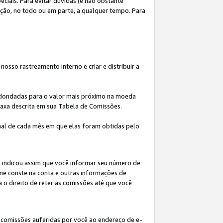
iais. Para evitar dúvidas (e não obstante
ição, no todo ou em parte, a qualquer tempo. Para
osso rastreamento interno e criar e distribuir a
redondadas para o valor mais próximo na moeda
taxa descrita em sua Tabela de Comissões.
al de cada mês em que elas foram obtidas pelo
ê indicou assim que você informar seu número de
me conste na conta e outras informações de
a o direito de reter as comissões até que você
 comissões auferidas por você ao endereço de e-