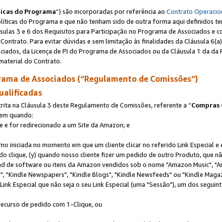
ticas do Programa
”) são incorporadas por referência ao
Contrato Operacio
Políticas do Programa e que não tenham sido de outra forma aqui definidos te
sulas 3 e 6 dos Requisitos para Participação no Programa de Associados e c
Contrato. Para evitar dúvidas e sem limitação às finalidades da Cláusula 6
ciados, da Licença de PI do Programa de Associados ou da Cláusula 1 da da 
aterial do Contrato.
ama de Associados (“Regulamento de Comissões”)
ualificadas
ta na Cláusula 3 deste Regulamento de Comissões, referente a “
Compras 
rem quando:
ite e for redirecionado a um Site da Amazon; e
omo iniciada no momento em que um cliente clicar no referido Link Especial e
rido clique, (y) quando nosso cliente fizer um pedido de outro Produto, que 
oad de software ou itens da Amazon vendidos sob o nome "Amazon Music", "A
 "Kindle Newspapers", "Kindle Blogs", "Kindle Newsfeeds" ou "Kindle Magaz
ink Especial que não seja o seu Link Especial (uma "Sessão"), um dos seguint
 recurso de pedido com 1-Clique, ou