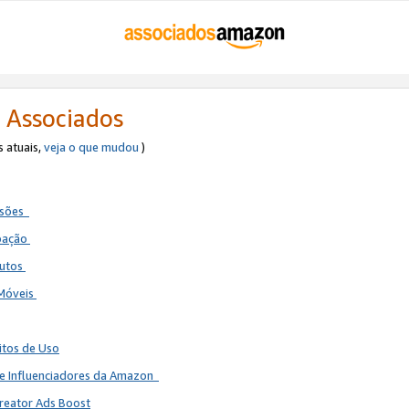
 Associados
s atuais,
veja o que mudou
)
ssões
ipação
dutos
 Móveis
itos de Uso
de Influenciadores da Amazon
reator Ads Boost