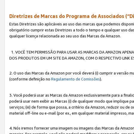
Diretrizes de Marcas do Programa de Associados (“Di
Estas Diretrizes são aplicáveis ao uso das marcas que podemos dispon
obrigatório cumprir estas Diretrizes a todo o tempo e qualquer uso da
qualquer licença relacionada ao seu uso das Marcas da Amazon.
1. VOCÊ TEM PERMISSÃO PARA USAR AS MARCAS DA AMAZON APENAS 
DOS PRODUTOS EM UM SITE DA AMAZON, COM O RESPECTIVO LINK ES
2. O uso das Marcas da Amazon por você deverá (i) cumprir a versão ma
(conforme definição no
Regulamento de Comissões
).
3. Você poderá usar as Marcas da Amazon exclusivamente para a fina
poderá usar nem exibir as Marcas (i) de qualquer modo que implique p
serviços; (iii) de forma que possa, a critério da Amazon, reduzir ou d
material off-line ou e-mail (por ex., em qualquer material impresso, 
4. Nós iremos fornecer uma imagem ou imagens das Marcas da Amazon
maneira. Por exemplo, você não poderá modificar a proporção, cor ou 