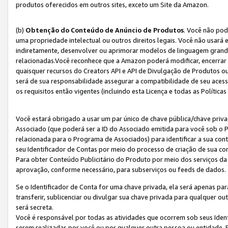
produtos oferecidos em outros sites, exceto um Site da Amazon.
(b)
Obtenção do Conteúdo de Anúncio de Produtos
. Você não pod
uma propriedade intelectual ou outros direitos legais. Você não usará
indiretamente, desenvolver ou aprimorar modelos de linguagem grand
relacionadas.Você reconhece que a Amazon poderá modificar, encerrar 
quaisquer recursos do Creators API e API de Divulgação de Produtos 
será de sua responsabilidade assegurar a compatibilidade de seu aces
os requisitos então vigentes (incluindo esta Licença e todas as Política
Você estará obrigado a usar um par único de chave pública/chave priva
Associado (que poderá ser a ID do Associado emitida para você sob o
relacionada para o Programa de Associados) para identificar a sua co
seu Identificador de Contas por meio do processo de criação de sua co
Para obter Conteúdo Publicitário do Produto por meio dos serviços da
aprovação, conforme necessário, para subserviços ou feeds de dados.
Se o Identificador de Conta for uma chave privada, ela será apenas par
transferir, sublicenciar ou divulgar sua chave privada para qualquer ou
será secreta.
Você é responsável por todas as atividades que ocorrem sob seus Iden
serem realizadas por você ou por qualquer outra pessoa ou entidade. 