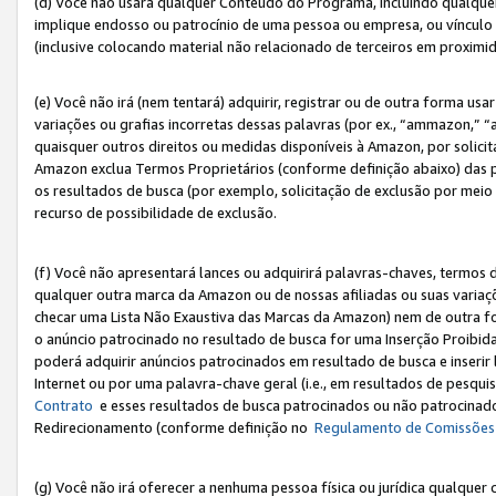
(d) Você não usará qualquer Conteúdo do Programa, incluindo qualqu
implique endosso ou patrocínio de uma pessoa ou empresa, ou vínculo 
(inclusive colocando material não relacionado de terceiros em proxim
(e) Você não irá (nem tentará) adquirir, registrar ou de outra forma 
variações ou grafias incorretas dessas palavras (por ex., “ammazon,” 
quaisquer outros direitos ou medidas disponíveis à Amazon, por solic
Amazon exclua Termos Proprietários (conforme definição abaixo) das
os resultados de busca (por exemplo, solicitação de exclusão por meio
recurso de possibilidade de exclusão.
(f) Você não apresentará lances ou adquirirá palavras-chaves, termos d
qualquer outra marca da Amazon ou de nossas afiliadas ou suas variaçõ
checar uma Lista Não Exaustiva das Marcas da Amazon) nem de outra f
o anúncio patrocinado no resultado de busca for uma Inserção Proibid
poderá adquirir anúncios patrocinados em resultado de busca e inseri
Internet ou por uma palavra-chave geral (i.e., em resultados de pesqui
Contrato
e esses resultados de busca patrocinados ou não patrocinados 
Redirecionamento (conforme definição no
Regulamento de Comissões
(g) Você não irá oferecer a nenhuma pessoa física ou jurídica qualquer