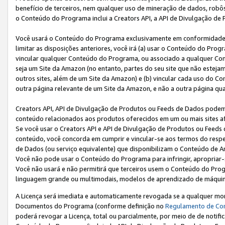
benefício de terceiros, nem qualquer uso de mineração de dados, robô
o Conteúdo do Programa inclui a Creators API, a API de Divulgação de
Você usará o Conteúdo do Programa exclusivamente em conformidad
limitar as disposições anteriores, você irá (a) usar o Conteúdo do Pro
vincular qualquer Conteúdo do Programa, ou associado a qualquer Con
seja um Site da Amazon (no entanto, partes do seu site que não estej
outros sites, além de um Site da Amazon) e (b) vincular cada uso do 
outra página relevante de um Site da Amazon, e não a outra página qua
Creators API, API de Divulgação de Produtos ou Feeds de Dados podem 
conteúdo relacionados aos produtos oferecidos em um ou mais sites af
Se você usar o Creators API e API de Divulgação de Produtos ou Feeds 
conteúdo, você concorda em cumprir e vincular-se aos termos do respe
de Dados (ou serviço equivalente) que disponibilizam o Conteúdo de An
Você não pode usar o Conteúdo do Programa para infringir, apropriar-s
Você não usará e não permitirá que terceiros usem o Conteúdo do Pro
linguagem grande ou multimodais, modelos de aprendizado de máquina
A Licença será imediata e automaticamente revogada se a qualquer m
Documentos do Programa (conforme definição no
Regulamento de Co
poderá revogar a Licença, total ou parcialmente, por meio de de notifi