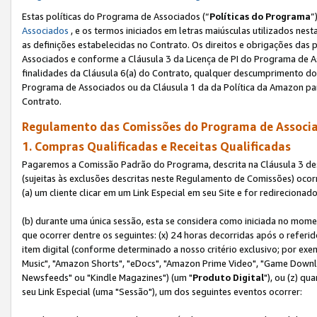
Estas políticas do Programa de Associados (“
Políticas do Programa
”
Associados
, e os termos iniciados em letras maiúsculas utilizados nes
as definições estabelecidas no Contrato. Os direitos e obrigações das
Associados e conforme a Cláusula 3 da Licença de PI do Programa de As
finalidades da Cláusula 6(a) do Contrato, qualquer descumprimento do
Programa de Associados ou da Cláusula 1 da da Política da Amazon p
Contrato.
Regulamento das Comissões do Programa de Associa
1. Compras Qualificadas e Receitas Qualificadas
Pagaremos a Comissão Padrão do Programa, descrita na Cláusula 3 de
(sujeitas às exclusões descritas neste Regulamento de Comissões) oco
(a) um cliente clicar em um Link Especial em seu Site e for redireciona
(b) durante uma única sessão, esta se considera como iniciada no momen
que ocorrer dentre os seguintes: (x) 24 horas decorridas após o referi
item digital (conforme determinado a nosso critério exclusivo; por 
Music", "Amazon Shorts", "eDocs", "Amazon Prime Video", "Game Downlo
Newsfeeds" ou "Kindle Magazines") (um "
Produto Digital
"), ou (z) q
seu Link Especial (uma "Sessão"), um dos seguintes eventos ocorrer: