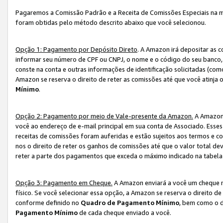
Pagaremos a Comissão Padrão e a Receita de Comissões Especiais na 
foram obtidas pelo método descrito abaixo que você selecionou.
Opção 1: Pagamento por Depósito Direto
. A Amazon irá depositar as 
informar seu número de CPF ou CNPJ, o nome e o código do seu banco, 
conste na conta e outras informações de identificação solicitadas (como
Amazon se reserva o direito de reter as comissões até que você atinja
Mínimo
.
Opção 2: Pagamento por meio de Vale-presente da Amazon.
A Amazon 
você ao endereço de e-mail principal em sua conta de Associado. Ess
receitas de comissões foram auferidas e estão sujeitos aos termos e c
nos o direito de reter os ganhos de comissões até que o valor total 
reter a parte dos pagamentos que exceda o máximo indicado na tabel
Opção 3: Pagamento em Cheque.
A Amazon enviará a você um cheque n
físico. Se você selecionar essa opção, a Amazon se reserva o direito de
conforme definido no
Quadro de Pagamento Mínimo
, bem como o d
Pagamento Mínimo
de cada cheque enviado a você.