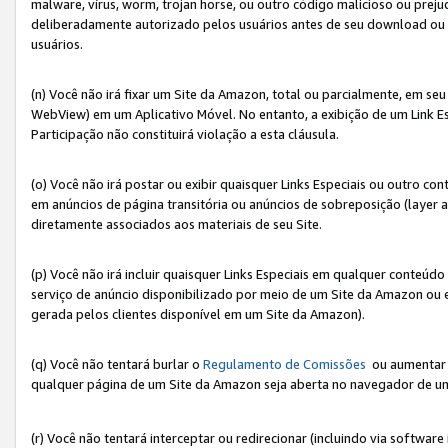
malware, vírus, worm, trojan horse, ou outro código malicioso ou preju
deliberadamente autorizado pelos usuários antes de seu download ou 
usuários.
(n) Você não irá fixar um Site da Amazon, total ou parcialmente, em seu
WebView) em um Aplicativo Móvel. No entanto, a exibição de um Link E
Participação não constituirá violação a esta cláusula.
(o) Você não irá postar ou exibir quaisquer Links Especiais ou outro
em anúncios de página transitória ou anúncios de sobreposição (layer
diretamente associados aos materiais de seu Site.
(p) Você não irá incluir quaisquer Links Especiais em qualquer conte
serviço de anúncio disponibilizado por meio de um Site da Amazon ou em
gerada pelos clientes disponível em um Site da Amazon).
(q) Você não tentará burlar o
Regulamento de Comissões
ou aumentar a
qualquer página de um Site da Amazon seja aberta no navegador de um cli
(r) Você não tentará interceptar ou redirecionar (incluindo via softwar