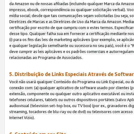
da Amazon ou de nossas afiliadas (incluindo qualquer Marca da Amazo
impresso, ebook, correspondência ou qualquer solicitação verbal). Você
mídia social; desde que tais comunicações sejam solicitadas (ou seja, 
Diretrizes de Marcas e as Diretrizes de Uso da Marca da Amazon. Media
certificação por escrito de que cumpriu com o estes termos. Especifica
desse tipo. Qualquer falha sua em fornecer a certificação mediante noss
(i) para os fins das leis de marketing aplicáveis (por exemplo, se apl
e qualquer legislação semelhante ou sucessora no seu país), você é o "
deve cumprir as leis aplicáveis e os padrões comerciais e autorregula
relacionadas ao Programa de Associados.
5. Distribuição de Links Especiais Através de Softwar
Você não usará qualquer Conteúdo do Programa ou Link Especial, ou de
conexão com: (a) qualquer aplicativo de software usado por clientes (
extensão, componente ou qualquer outro aplicativo executável ou insta
telefones celulares, tablets ou outros dispositivos portáteis (salvo A
audiovisual (television set-top box, ou TV box) (por ex., gravadores di
streaming, tocadores de blu-ray ou de dvd) ou televisores com acesso à
Internet Vizio).