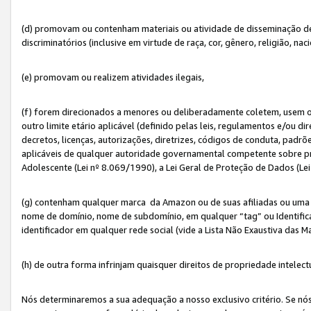
(d) promovam ou contenham materiais ou atividade de disseminação de ód
discriminatórios (inclusive em virtude de raça, cor, gênero, religião, nac
(e) promovam ou realizem atividades ilegais,
(f) forem direcionados a menores ou deliberadamente coletem, usem 
outro limite etário aplicável (definido pelas leis, regulamentos e/ou dir
decretos, licenças, autorizações, diretrizes, códigos de conduta, padrõ
aplicáveis de qualquer autoridade governamental competente sobre pro
Adolescente (Lei nº 8.069/1990), a Lei Geral de Proteção de Dados (Le
(g) contenham qualquer marca da Amazon ou de suas afiliadas ou uma v
nome de domínio, nome de subdomínio, em qualquer “tag” ou Identific
identificador em qualquer rede social (vide a Lista Não Exaustiva das 
(h) de outra forma infrinjam quaisquer direitos de propriedade intelect
Nós determinaremos a sua adequação a nosso exclusivo critério. Se nó