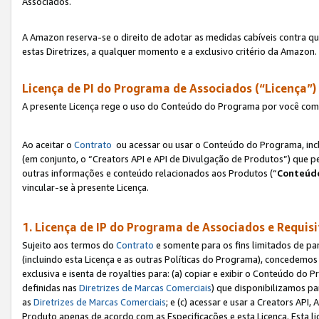
Associados.
A Amazon reserva-se o direito de adotar as medidas cabíveis contra 
estas Diretrizes, a qualquer momento e a exclusivo critério da Amazon.
Licença de PI do Programa de Associados (“Licença”)
A presente Licença rege o uso do Conteúdo do Programa por você com 
Ao aceitar o
Contrato
ou acessar ou usar o Conteúdo do Programa, incl
(em conjunto, o “Creators API e API de Divulgação de Produtos”) que 
outras informações e conteúdo relacionados aos Produtos (“
Conteúdo
vincular-se à presente Licença.
1. Licença de IP do Programa de Associados e Requis
Sujeito aos termos do
Contrato
e somente para os fins limitados de p
(incluindo esta Licença e as outras Políticas do Programa), concedemos 
exclusiva e isenta de royalties para: (a) copiar e exibir o Conteúdo 
definidas nas
Diretrizes de Marcas Comerciais
) que disponibilizamos p
as
Diretrizes de Marcas Comerciais
; e (c) acessar e usar a Creators AP
Produto apenas de acordo com as Especificações e esta Licença. Esta 