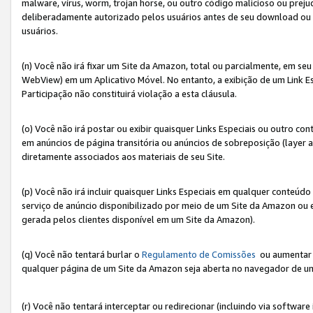
malware, vírus, worm, trojan horse, ou outro código malicioso ou preju
deliberadamente autorizado pelos usuários antes de seu download ou 
usuários.
(n) Você não irá fixar um Site da Amazon, total ou parcialmente, em seu
WebView) em um Aplicativo Móvel. No entanto, a exibição de um Link E
Participação não constituirá violação a esta cláusula.
(o) Você não irá postar ou exibir quaisquer Links Especiais ou outro
em anúncios de página transitória ou anúncios de sobreposição (layer
diretamente associados aos materiais de seu Site.
(p) Você não irá incluir quaisquer Links Especiais em qualquer conte
serviço de anúncio disponibilizado por meio de um Site da Amazon ou em
gerada pelos clientes disponível em um Site da Amazon).
(q) Você não tentará burlar o
Regulamento de Comissões
ou aumentar a
qualquer página de um Site da Amazon seja aberta no navegador de um cli
(r) Você não tentará interceptar ou redirecionar (incluindo via softwar