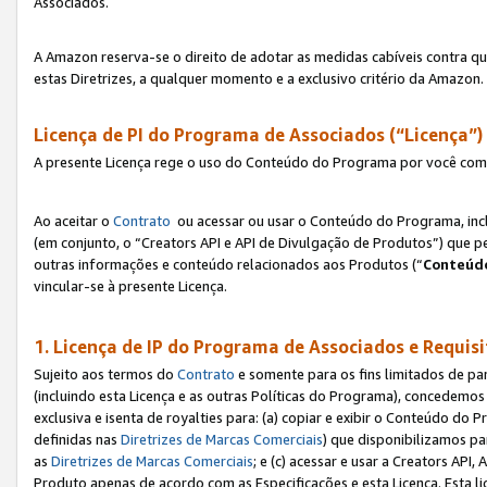
Associados.
A Amazon reserva-se o direito de adotar as medidas cabíveis contra 
estas Diretrizes, a qualquer momento e a exclusivo critério da Amazon.
Licença de PI do Programa de Associados (“Licença”)
A presente Licença rege o uso do Conteúdo do Programa por você com 
Ao aceitar o
Contrato
ou acessar ou usar o Conteúdo do Programa, incl
(em conjunto, o “Creators API e API de Divulgação de Produtos”) que 
outras informações e conteúdo relacionados aos Produtos (“
Conteúdo
vincular-se à presente Licença.
1. Licença de IP do Programa de Associados e Requis
Sujeito aos termos do
Contrato
e somente para os fins limitados de p
(incluindo esta Licença e as outras Políticas do Programa), concedemos 
exclusiva e isenta de royalties para: (a) copiar e exibir o Conteúdo 
definidas nas
Diretrizes de Marcas Comerciais
) que disponibilizamos p
as
Diretrizes de Marcas Comerciais
; e (c) acessar e usar a Creators AP
Produto apenas de acordo com as Especificações e esta Licença. Esta 