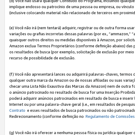
(d) Você não usará qualquer Conteúdo do Programa, incluindo qualqu
implique endosso ou patrocínio de uma pessoa ou empresa, ou vínculo 
(inclusive colocando material não relacionado de terceiros em proxim
(e) Você não irá (nem tentará) adquirir, registrar ou de outra forma 
variações ou grafias incorretas dessas palavras (por ex., “ammazon,” 
quaisquer outros direitos ou medidas disponíveis à Amazon, por solic
Amazon exclua Termos Proprietários (conforme definição abaixo) das
os resultados de busca (por exemplo, solicitação de exclusão por meio
recurso de possibilidade de exclusão.
(f) Você não apresentará lances ou adquirirá palavras-chaves, termos d
qualquer outra marca da Amazon ou de nossas afiliadas ou suas variaçõ
checar uma Lista Não Exaustiva das Marcas da Amazon) nem de outra f
o anúncio patrocinado no resultado de busca for uma Inserção Proibid
poderá adquirir anúncios patrocinados em resultado de busca e inseri
Internet ou por uma palavra-chave geral (i.e., em resultados de pesqui
Contrato
e esses resultados de busca patrocinados ou não patrocinados 
Redirecionamento (conforme definição no
Regulamento de Comissões
(g) Você não irá oferecer a nenhuma pessoa física ou jurídica qualquer