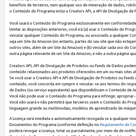
benefício de terceiros, nem qualquer uso de mineração de dados, robô
o Conteúdo do Programa inclui a Creators API, a API de Divulgação de
Você usará o Conteúdo do Programa exclusivamente em conformidad
limitar as disposições anteriores, você irá (a) usar o Conteúdo do Pro
vincular qualquer Conteúdo do Programa, ou associado a qualquer Con
seja um Site da Amazon (no entanto, partes do seu site que não estej
outros sites, além de um Site da Amazon) e (b) vincular cada uso do 
outra página relevante de um Site da Amazon, e não a outra página qua
Creators API, API de Divulgação de Produtos ou Feeds de Dados podem 
conteúdo relacionados aos produtos oferecidos em um ou mais sites af
Se você usar o Creators API e API de Divulgação de Produtos ou Feeds 
conteúdo, você concorda em cumprir e vincular-se aos termos do respe
de Dados (ou serviço equivalente) que disponibilizam o Conteúdo de An
Você não pode usar o Conteúdo do Programa para infringir, apropriar-s
Você não usará e não permitirá que terceiros usem o Conteúdo do Pro
linguagem grande ou multimodais, modelos de aprendizado de máquina
A Licença será imediata e automaticamente revogada se a qualquer m
Documentos do Programa (conforme definição no
Regulamento de Co
poderá revogar a Licença, total ou parcialmente, por meio de de notifi