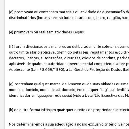
(d) promovam ou contenham materiais ou atividade de disseminação de ód
discriminatórios (inclusive em virtude de raça, cor, gênero, religião, nac
(e) promovam ou realizem atividades ilegais,
(f) forem direcionados a menores ou deliberadamente coletem, usem 
outro limite etário aplicável (definido pelas leis, regulamentos e/ou dir
decretos, licenças, autorizações, diretrizes, códigos de conduta, padrõ
aplicáveis de qualquer autoridade governamental competente sobre pro
Adolescente (Lei nº 8.069/1990), a Lei Geral de Proteção de Dados (Le
(g) contenham qualquer marca da Amazon ou de suas afiliadas ou uma v
nome de domínio, nome de subdomínio, em qualquer “tag” ou Identific
identificador em qualquer rede social (vide a Lista Não Exaustiva das 
(h) de outra forma infrinjam quaisquer direitos de propriedade intelect
Nós determinaremos a sua adequação a nosso exclusivo critério. Se nó