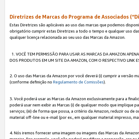
Diretrizes de Marcas do Programa de Associados (“Di
Estas Diretrizes são aplicáveis ao uso das marcas que podemos dispon
obrigatório cumprir estas Diretrizes a todo o tempo e qualquer uso da
qualquer licença relacionada ao seu uso das Marcas da Amazon.
1. VOCÊ TEM PERMISSÃO PARA USAR AS MARCAS DA AMAZON APENAS 
DOS PRODUTOS EM UM SITE DA AMAZON, COM O RESPECTIVO LINK ES
2. O uso das Marcas da Amazon por você deverá (i) cumprir a versão ma
(conforme definição no
Regulamento de Comissões
).
3. Você poderá usar as Marcas da Amazon exclusivamente para a fina
poderá usar nem exibir as Marcas (i) de qualquer modo que implique p
serviços; (iii) de forma que possa, a critério da Amazon, reduzir ou d
material off-line ou e-mail (por ex., em qualquer material impresso, 
4. Nós iremos fornecer uma imagem ou imagens das Marcas da Amazon
maneira. Por exemplo, você não poderá modificar a proporção, cor ou 