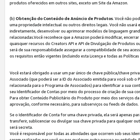
produtos oferecidos em outros sites, exceto um Site da Amazon.
(b)
Obtenção do Conteúdo de Anúncio de Produtos
. Você não pod
uma propriedade intelectual ou outros direitos legais. Você não usará
indiretamente, desenvolver ou aprimorar modelos de linguagem grand
relacionadas.Você reconhece que a Amazon poderá modificar, encerrar 
quaisquer recursos do Creators API e API de Divulgação de Produtos 
será de sua responsabilidade assegurar a compatibilidade de seu aces
os requisitos então vigentes (incluindo esta Licença e todas as Política
Você estará obrigado a usar um par único de chave pública/chave priva
Associado (que poderá ser a ID do Associado emitida para você sob o
relacionada para o Programa de Associados) para identificar a sua co
seu Identificador de Contas por meio do processo de criação de sua co
Para obter Conteúdo Publicitário do Produto por meio dos serviços da
aprovação, conforme necessário, para subserviços ou feeds de dados.
Se o Identificador de Conta for uma chave privada, ela será apenas par
transferir, sublicenciar ou divulgar sua chave privada para qualquer ou
será secreta.
Você é responsável por todas as atividades que ocorrem sob seus Iden
serem realizadas por você ou por qualquer outra pessoa ou entidade. 