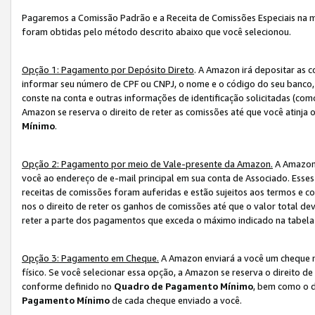
Pagaremos a Comissão Padrão e a Receita de Comissões Especiais na 
foram obtidas pelo método descrito abaixo que você selecionou.
Opção 1: Pagamento por Depósito Direto
. A Amazon irá depositar as 
informar seu número de CPF ou CNPJ, o nome e o código do seu banco, 
conste na conta e outras informações de identificação solicitadas (como
Amazon se reserva o direito de reter as comissões até que você atinja
Mínimo
.
Opção 2: Pagamento por meio de Vale-presente da Amazon.
A Amazon 
você ao endereço de e-mail principal em sua conta de Associado. Ess
receitas de comissões foram auferidas e estão sujeitos aos termos e c
nos o direito de reter os ganhos de comissões até que o valor total 
reter a parte dos pagamentos que exceda o máximo indicado na tabel
Opção 3: Pagamento em Cheque.
A Amazon enviará a você um cheque n
físico. Se você selecionar essa opção, a Amazon se reserva o direito de
conforme definido no
Quadro de Pagamento Mínimo
, bem como o d
Pagamento Mínimo
de cada cheque enviado a você.