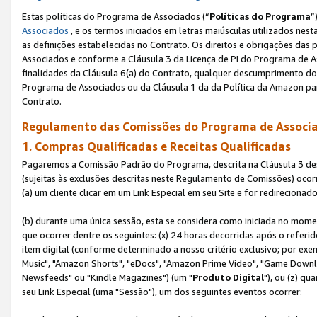
Estas políticas do Programa de Associados (“
Políticas do Programa
”
Associados
, e os termos iniciados em letras maiúsculas utilizados nes
as definições estabelecidas no Contrato. Os direitos e obrigações das
Associados e conforme a Cláusula 3 da Licença de PI do Programa de As
finalidades da Cláusula 6(a) do Contrato, qualquer descumprimento do
Programa de Associados ou da Cláusula 1 da da Política da Amazon p
Contrato.
Regulamento das Comissões do Programa de Associa
1. Compras Qualificadas e Receitas Qualificadas
Pagaremos a Comissão Padrão do Programa, descrita na Cláusula 3 de
(sujeitas às exclusões descritas neste Regulamento de Comissões) oco
(a) um cliente clicar em um Link Especial em seu Site e for redireciona
(b) durante uma única sessão, esta se considera como iniciada no momen
que ocorrer dentre os seguintes: (x) 24 horas decorridas após o referi
item digital (conforme determinado a nosso critério exclusivo; por 
Music", "Amazon Shorts", "eDocs", "Amazon Prime Video", "Game Downlo
Newsfeeds" ou "Kindle Magazines") (um "
Produto Digital
"), ou (z) q
seu Link Especial (uma "Sessão"), um dos seguintes eventos ocorrer: