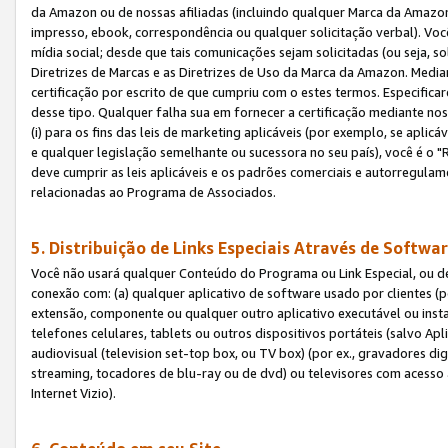
da Amazon ou de nossas afiliadas (incluindo qualquer Marca da Amazo
impresso, ebook, correspondência ou qualquer solicitação verbal). Você
mídia social; desde que tais comunicações sejam solicitadas (ou seja, 
Diretrizes de Marcas e as Diretrizes de Uso da Marca da Amazon. Media
certificação por escrito de que cumpriu com o estes termos. Especifica
desse tipo. Qualquer falha sua em fornecer a certificação mediante noss
(i) para os fins das leis de marketing aplicáveis (por exemplo, se apl
e qualquer legislação semelhante ou sucessora no seu país), você é o "
deve cumprir as leis aplicáveis e os padrões comerciais e autorregula
relacionadas ao Programa de Associados.
5. Distribuição de Links Especiais Através de Softwar
Você não usará qualquer Conteúdo do Programa ou Link Especial, ou de
conexão com: (a) qualquer aplicativo de software usado por clientes (
extensão, componente ou qualquer outro aplicativo executável ou insta
telefones celulares, tablets ou outros dispositivos portáteis (salvo A
audiovisual (television set-top box, ou TV box) (por ex., gravadores di
streaming, tocadores de blu-ray ou de dvd) ou televisores com acesso à
Internet Vizio).