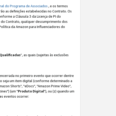
nal do Programa de Associados
, e os termos
rão as definições estabelecidas no Contrato. Os
onforme a Cláusula 3 da Licença de PI do
(a) do Contrato, qualquer descumprimento dos
Política da Amazon para Influenciadores do
Qualificadas
”, as quais (sujeitas às exclusões
 encerrada no primeiro evento que ocorrer dentre
não seja um item digital (conforme determinado a
mazon Shorts", "eDocs", "Amazon Prime Video",
ines") (um "
Produto Digital
"), ou (z) quando um
es eventos ocorrer: