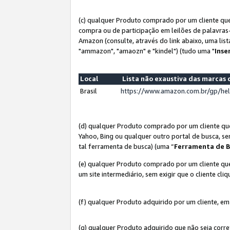
(c) qualquer Produto comprado por um cliente que
compra ou de participação em leilões de palavras
Amazon (consulte, através do link abaixo, uma lis
"ammazon", "amaozn" e "kindel") (tudo uma "
Inse
Local
Lista não exaustiva das marca
Brasil
https://www.amazon.com.br/gp/he
(d) qualquer Produto comprado por um cliente qu
Yahoo, Bing ou qualquer outro portal de busca, se
tal ferramenta de busca) (uma “
Ferramenta de B
(e) qualquer Produto comprado por um cliente que
um site intermediário, sem exigir que o cliente cli
(f) qualquer Produto adquirido por um cliente, em
(g) qualquer Produto adquirido que não seja corr