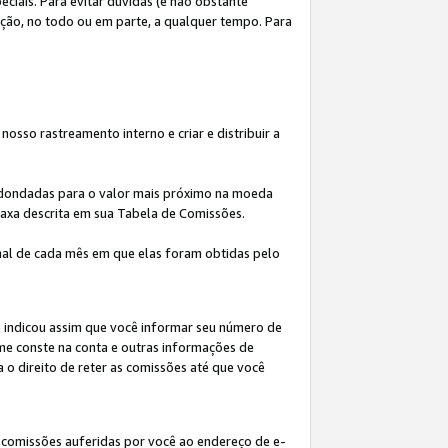
iais. Para evitar dúvidas (e não obstante
ição, no todo ou em parte, a qualquer tempo. Para
osso rastreamento interno e criar e distribuir a
redondadas para o valor mais próximo na moeda
taxa descrita em sua Tabela de Comissões.
al de cada mês em que elas foram obtidas pelo
ê indicou assim que você informar seu número de
me conste na conta e outras informações de
a o direito de reter as comissões até que você
 comissões auferidas por você ao endereço de e-