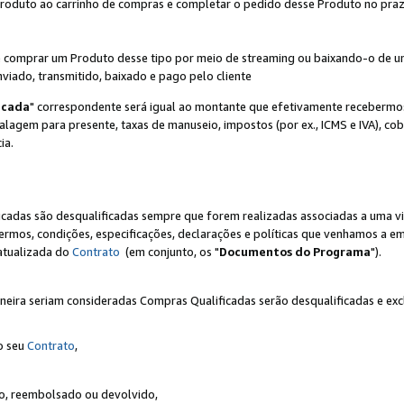
Produto ao carrinho de compras e completar o pedido desse Produto no prazo 
iente comprar um Produto desse tipo por meio de streaming ou baixando-o de 
nviado, transmitido, baixado e pago pelo cliente
icada
" correspondente será igual ao montante que efetivamente recebermo
gem para presente, taxas de manuseio, impostos (por ex., ICMS e IVA), cobra
ia.
ficadas são desqualificadas sempre que forem realizadas associadas a uma
rmos, condições, especificações, declarações e políticas que venhamos a em
 atualizada do
Contrato
(em conjunto, os "
Documentos do Programa
").
neira seriam consideradas Compras Qualificadas serão desqualificadas e ex
o seu
Contrato
,
do, reembolsado ou devolvido,