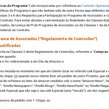
ticas do Programa
”) são incorporadas por referência ao
Contrato Operacio
Políticas do Programa e que não tenham sido de outra forma aqui definidos te
sulas 3 e 6 dos Requisitos para Participação no Programa de Associados e c
Contrato. Para evitar dúvidas e sem limitação às finalidades da Cláusula 6
ciados, da Licença de PI do Programa de Associados ou da Cláusula 1 da da 
aterial do Contrato.
ama de Associados (“Regulamento de Comissões”)
ualificadas
ta na Cláusula 3 deste Regulamento de Comissões, referente a “
Compras 
rem quando:
ite e for redirecionado a um Site da Amazon; e
omo iniciada no momento em que um cliente clicar no referido Link Especial e
rido clique, (y) quando nosso cliente fizer um pedido de outro Produto, que 
oad de software ou itens da Amazon vendidos sob o nome "Amazon Music", "A
 "Kindle Newspapers", "Kindle Blogs", "Kindle Newsfeeds" ou "Kindle Magaz
ink Especial que não seja o seu Link Especial (uma "Sessão"), um dos seguint
 recurso de pedido com 1-Clique, ou