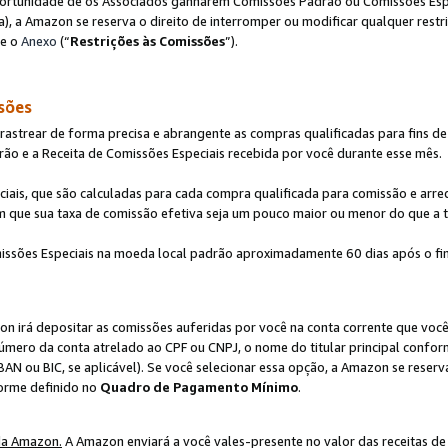
ortunidade de os Associados ganharem Comissões Padrão ou Comissões Espec
), a Amazon se reserva o direito de interromper ou modificar qualquer restr
te o
Anexo
(“
Restrições às Comissões
”).
sões
strear de forma precisa e abrangente as compras qualificadas para fins de n
ão e a Receita de Comissões Especiais recebida por você durante esse mês.
ciais, que são calculadas para cada compra qualificada para comissão e ar
m que sua taxa de comissão efetiva seja um pouco maior ou menor do que a 
ssões Especiais na moeda local padrão aproximadamente 60 dias após o fin
on irá depositar as comissões auferidas por você na conta corrente que voc
úmero da conta atrelado ao CPF ou CNPJ, o nome do titular principal confor
BAN ou BIC, se aplicável). Se você selecionar essa opção, a Amazon se reserv
forme definido no
Quadro de Pagamento Mínimo
.
da Amazon.
A Amazon enviará a você vales-presente no valor das receitas de