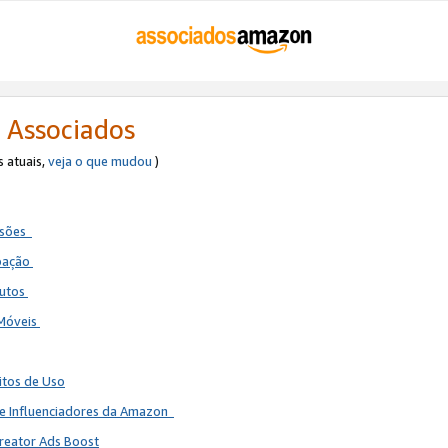
 Associados
s atuais,
veja o que mudou
)
ssões
ipação
dutos
 Móveis
itos de Uso
de Influenciadores da Amazon
reator Ads Boost