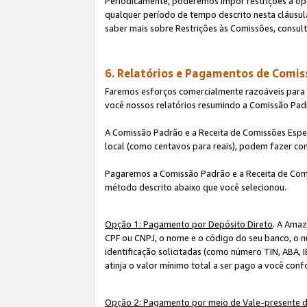
Periodicamente, poderemos impor restrições à op
qualquer período de tempo descrito nesta cláusula
saber mais sobre Restrições às Comissões, consul
6. Relatórios e Pagamentos de Comis
Faremos esforços comercialmente razoáveis para ra
você nossos relatórios resumindo a Comissão Padr
A Comissão Padrão e a Receita de Comissões Espe
local (como centavos para reais), podem fazer co
Pagaremos a Comissão Padrão e a Receita de Comi
método descrito abaixo que você selecionou.
Opção 1: Pagamento por Depósito Direto
. A Amaz
CPF ou CNPJ, o nome e o código do seu banco, o n
identificação solicitadas (como número TIN, ABA, I
atinja o valor mínimo total a ser pago a você con
Opção 2: Pagamento por meio de Vale-presente 