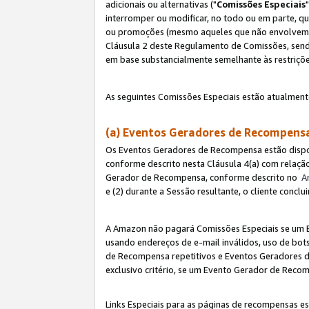
adicionais ou alternativas ("
Comissões Especiais
interromper ou modificar, no todo ou em parte, q
ou promoções (mesmo aqueles que não envolvem co
Cláusula 2 deste Regulamento de Comissões, send
em base substancialmente semelhante às restriçõ
As seguintes Comissões Especiais estão atualment
(a) Eventos Geradores de Recompen
Os Eventos Geradores de Recompensa estão dispo
conforme descrito nesta Cláusula 4(a) com relação
Gerador de Recompensa, conforme descrito no
A
e (2) durante a Sessão resultante, o cliente conc
A Amazon não pagará Comissões Especiais se um E
usando endereços de e-mail inválidos, uso de bo
de Recompensa repetitivos e Eventos Geradores de
exclusivo critério, se um Evento Gerador de Reco
Links Especiais para as páginas de recompensas es