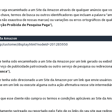
 seja encaminhado a um Site da Amazon através de qualquer anúncio que voc
-chave, termos de busca ou outros identificadores que incluam a palavra "a
ta não exaustiva de nossas marcas) ou variações ou erros ortográficos de qu
rção Proibida de Pesquisa Paga
"),
s da Amazon
lp/customer/display.html?nodeId=201283930
e tenha sido encaminhado a um Site da Amazon por um link gerado ou exibid
rviço de publicidade patrocinada ou outro serviço de pesquisa ou redirecion
usca
”),
 tenha sido direcionado a um Site da Amazon por um link que envie usuário
que em um link ou execute alguma outra ação afirmativa nesse site intermediár
 que esse cliente não cumpra os termos e condições aplicáveis ao Site da A
etamente rastreado ou reportado pelo fato de os links do seu site que redi