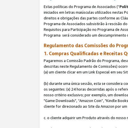
Estas políticas do Programa de Associados (“
Polí
iniciados em letras maiúsculas utilizados nestas 
direitos e obrigações das partes conforme as Cláu
Programa de Associados subsistirão à rescisão do 
Requisitos para Participação no Programa de Asso
Programa será considerado um descumprimento m
Regulamento das Comissões do Progr
1. Compras Qualificadas e Receitas Q
Pagaremos a Comissão Padrão do Programa, descri
descritas neste Regulamento de Comissões) ocor
(a) um cliente clicar em um Link Especial em seu S
(b) durante uma única sessão, esta se considera c
os seguintes: (x) 24 horas decorridas após o refe
nosso critério exclusivo; por exemplo, um downl
"Game Downloads", “Amazon Coin”, "Kindle Books",
cliente for direcionado ao Site da Amazon por um L
c. o cliente adquirir um Produto através do nosso