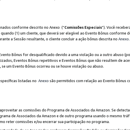
ionados conforme descrito no Anexo (“
Comissões Especiais
”). Você receber
 quando (1) um cliente, que deverá ser elegível ao Evento Bônus conforme d
urante a Sessão resultante, o cliente concluir a ação bônus descrita no
Anexo
.
ento Bônus for desqualificado devido a uma violação ou a outro abuso (por
izados, Eventos Bônus repetitivos e Eventos Bônus que não resultem de aces
io, se um Evento Bônus ocorreu ou se houve violação ou abuso.
específicas listadas no
Anexo
são permitidos com relação ao Evento Bônus c
 aproveitar as comissões do Programa de Associados da Amazon. Se detecta
rograma de Associados da Amazon e de outro programa usando o mesmo trá
mo reter comissões e/ou encerrar sua participação no programa.