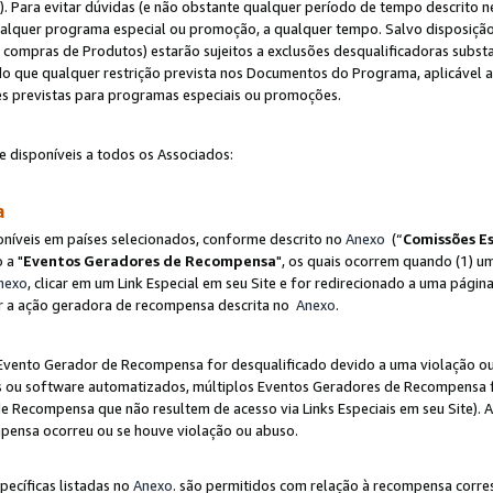
"). Para evitar dúvidas (e não obstante qualquer período de tempo descrito ne
ualquer programa especial ou promoção, a qualquer tempo. Salvo disposição
mpras de Produtos) estarão sujeitos a exclusões desqualificadoras substa
o que qualquer restrição prevista nos Documentos do Programa, aplicável
es previstas para programas especiais ou promoções.
e disponíveis a todos os Associados:
sa
níveis em países selecionados, conforme descrito no
Anexo
(“
Comissões Es
 a "
Eventos Geradores de Recompensa
", os quais ocorrem quando (1) um
nexo
, clicar em um Link Especial em seu Site e for redirecionado a uma pág
luir a ação geradora de recompensa descrita no
Anexo
.
vento Gerador de Recompensa for desqualificado devido a uma violação ou o
ts ou software automatizados, múltiplos Eventos Geradores de Recompensa 
 Recompensa que não resultem de acesso via Links Especiais em seu Site). 
mpensa ocorreu ou se houve violação ou abuso.
pecíficas listadas no
Anexo
. são permitidos com relação à recompensa corr