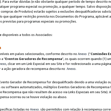
"). Para evitar dúvidas (e não obstante qualquer período de tempo descrito ne
ualquer programa especial ou promoção, a qualquer tempo. Salvo disposição
mpras de Produtos) estarão sujeitos a exclusões desqualificadoras substa
o que qualquer restrição prevista nos Documentos do Programa, aplicável
es previstas para programas especiais ou promoções.
e disponíveis a todos os Associados:
sa
níveis em países selecionados, conforme descrito no
Anexo
(“
Comissões Es
 a "
Eventos Geradores de Recompensa
", os quais ocorrem quando (1) um
nexo
, clicar em um Link Especial em seu Site e for redirecionado a uma pág
luir a ação geradora de recompensa descrita no
Anexo
.
vento Gerador de Recompensa for desqualificado devido a uma violação ou o
ts ou software automatizados, múltiplos Eventos Geradores de Recompensa 
 Recompensa que não resultem de acesso via Links Especiais em seu Site). 
mpensa ocorreu ou se houve violação ou abuso.
pecíficas listadas no
Anexo
. são permitidos com relação à recompensa corr