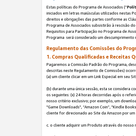
Estas políticas do Programa de Associados (“
Polí
iniciados em letras maiúsculas utilizados nestas 
direitos e obrigações das partes conforme as Cláu
Programa de Associados subsistirão à rescisão do 
Requisitos para Participação no Programa de Asso
Programa será considerado um descumprimento m
Regulamento das Comissões do Progr
1. Compras Qualificadas e Receitas Q
Pagaremos a Comissão Padrão do Programa, descri
descritas neste Regulamento de Comissões) ocor
(a) um cliente clicar em um Link Especial em seu S
(b) durante uma única sessão, esta se considera c
os seguintes: (x) 24 horas decorridas após o refe
nosso critério exclusivo; por exemplo, um downl
"Game Downloads", “Amazon Coin”, "Kindle Books",
cliente for direcionado ao Site da Amazon por um L
c. o cliente adquirir um Produto através do nosso