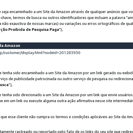
 seja encaminhado a um Site da Amazon através de qualquer anúncio que voc
-chave, termos de busca ou outros identificadores que incluam a palavra "a
ta não exaustiva de nossas marcas) ou variações ou erros ortográficos de qu
rção Proibida de Pesquisa Paga
"),
s da Amazon
lp/customer/display.html?nodeId=201283930
e tenha sido encaminhado a um Site da Amazon por um link gerado ou exibid
rviço de publicidade patrocinada ou outro serviço de pesquisa ou redirecion
usca
”),
 tenha sido direcionado a um Site da Amazon por um link que envie usuário
que em um link ou execute alguma outra ação afirmativa nesse site intermediár
 que esse cliente não cumpra os termos e condições aplicáveis ao Site da A
etamente rastreado ou reportado pelo fato de os links do seu site que redi