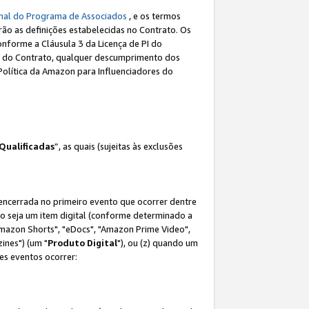
nal do Programa de Associados
, e os termos
rão as definições estabelecidas no Contrato. Os
onforme a Cláusula 3 da Licença de PI do
(a) do Contrato, qualquer descumprimento dos
Política da Amazon para Influenciadores do
Qualificadas
”, as quais (sujeitas às exclusões
 encerrada no primeiro evento que ocorrer dentre
não seja um item digital (conforme determinado a
mazon Shorts", "eDocs", "Amazon Prime Video",
ines") (um "
Produto Digital
"), ou (z) quando um
es eventos ocorrer: