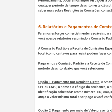
Periodicamente, poderemos impor restrições à op
qualquer período de tempo descrito nesta cláusula
saber mais sobre Restrições às Comissões, consul
6. Relatórios e Pagamentos de Comis
Faremos esforços comercialmente razoáveis para ra
você nossos relatórios resumindo a Comissão Padr
A Comissão Padrão e a Receita de Comissões Espe
local (como centavos para reais), podem fazer co
Pagaremos a Comissão Padrão e a Receita de Comi
método descrito abaixo que você selecionou.
Opção 1: Pagamento por Depósito Direto
. A Amaz
CPF ou CNPJ, o nome e o código do seu banco, o n
identificação solicitadas (como número TIN, ABA, I
atinja o valor mínimo total a ser pago a você con
Opção 2: Pagamento por meio de Vale-presente 