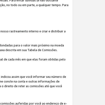
iais. Para evitar dúvidas (e não obstante
ição, no todo ou em parte, a qualquer tempo. Para
osso rastreamento interno e criar e distribuir a
redondadas para o valor mais próximo na moeda
taxa descrita em sua Tabela de Comissões.
al de cada mês em que elas foram obtidas pelo
ê indicou assim que você informar seu número de
me conste na conta e outras informações de
a o direito de reter as comissões até que você
 comissões auferidas por você ao endereço de e-