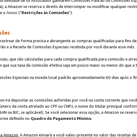
ortunidade de os Associados ganharem Comissões Padrão ou Comissões Espec
), a Amazon se reserva o direito de interromper ou modificar qualquer restr
te o
Anexo
(“
Restrições às Comissões
”).
sões
strear de forma precisa e abrangente as compras qualificadas para fins de n
ão e a Receita de Comissões Especiais recebida por você durante esse mês.
ciais, que são calculadas para cada compra qualificada para comissão e ar
m que sua taxa de comissão efetiva seja um pouco maior ou menor do que a 
ssões Especiais na moeda local padrão aproximadamente 60 dias após o fin
on irá depositar as comissões auferidas por você na conta corrente que voc
úmero da conta atrelado ao CPF ou CNPJ, o nome do titular principal confor
BAN ou BIC, se aplicável). Se você selecionar essa opção, a Amazon se reserv
forme definido no
Quadro de Pagamento Mínimo
.
da Amazon.
A Amazon enviará a você vales-presente no valor das receitas de