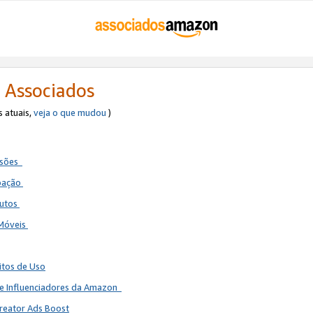
 Associados
s atuais,
veja o que mudou
)
ssões
ipação
dutos
 Móveis
itos de Uso
de Influenciadores da Amazon
reator Ads Boost