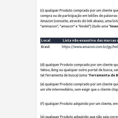
(c) qualquer Produto comprado por um cliente que
compra ou de participação em leilões de palavras
Amazon (consulte, através do link abaixo, uma lis
"ammazon", "amaozn" e "kindel") (tudo uma "
Inse
Local
Lista não exaustiva das marca
Brasil
https://www.amazon.com.br/gp/he
(d) qualquer Produto comprado por um cliente qu
Yahoo, Bing ou qualquer outro portal de busca, se
tal ferramenta de busca) (uma “
Ferramenta de B
(e) qualquer Produto comprado por um cliente que
um site intermediário, sem exigir que o cliente cli
(f) qualquer Produto adquirido por um cliente, em
(g) qualquer Produto adquirido que não seja corr