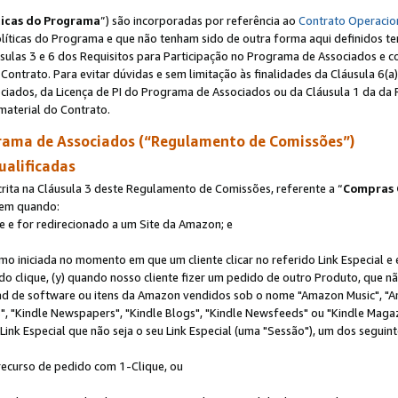
ticas do Programa
”) são incorporadas por referência ao
Contrato Operacio
Políticas do Programa e que não tenham sido de outra forma aqui definidos te
sulas 3 e 6 dos Requisitos para Participação no Programa de Associados e c
Contrato. Para evitar dúvidas e sem limitação às finalidades da Cláusula 6
ciados, da Licença de PI do Programa de Associados ou da Cláusula 1 da da 
aterial do Contrato.
ama de Associados (“Regulamento de Comissões”)
ualificadas
ta na Cláusula 3 deste Regulamento de Comissões, referente a “
Compras 
rem quando:
ite e for redirecionado a um Site da Amazon; e
omo iniciada no momento em que um cliente clicar no referido Link Especial e
rido clique, (y) quando nosso cliente fizer um pedido de outro Produto, que 
oad de software ou itens da Amazon vendidos sob o nome "Amazon Music", "A
 "Kindle Newspapers", "Kindle Blogs", "Kindle Newsfeeds" ou "Kindle Magaz
ink Especial que não seja o seu Link Especial (uma "Sessão"), um dos seguint
 recurso de pedido com 1-Clique, ou