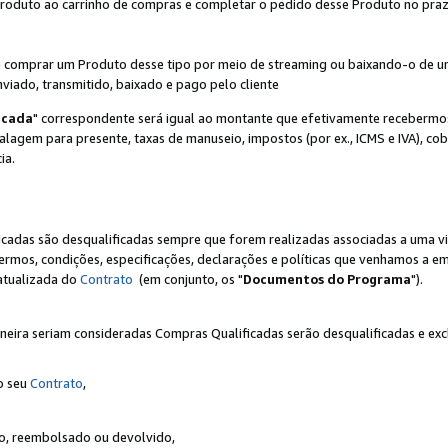
Produto ao carrinho de compras e completar o pedido desse Produto no prazo 
iente comprar um Produto desse tipo por meio de streaming ou baixando-o de 
nviado, transmitido, baixado e pago pelo cliente
icada
" correspondente será igual ao montante que efetivamente recebermo
gem para presente, taxas de manuseio, impostos (por ex., ICMS e IVA), cobra
ia.
ficadas são desqualificadas sempre que forem realizadas associadas a uma
rmos, condições, especificações, declarações e políticas que venhamos a em
 atualizada do
Contrato
(em conjunto, os "
Documentos do Programa
").
neira seriam consideradas Compras Qualificadas serão desqualificadas e ex
o seu
Contrato
,
do, reembolsado ou devolvido,