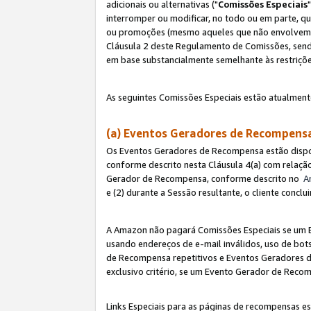
adicionais ou alternativas ("
Comissões Especiais
interromper ou modificar, no todo ou em parte, q
ou promoções (mesmo aqueles que não envolvem co
Cláusula 2 deste Regulamento de Comissões, send
em base substancialmente semelhante às restriçõ
As seguintes Comissões Especiais estão atualment
(a) Eventos Geradores de Recompen
Os Eventos Geradores de Recompensa estão dispo
conforme descrito nesta Cláusula 4(a) com relação
Gerador de Recompensa, conforme descrito no
A
e (2) durante a Sessão resultante, o cliente conc
A Amazon não pagará Comissões Especiais se um E
usando endereços de e-mail inválidos, uso de bo
de Recompensa repetitivos e Eventos Geradores de
exclusivo critério, se um Evento Gerador de Reco
Links Especiais para as páginas de recompensas es