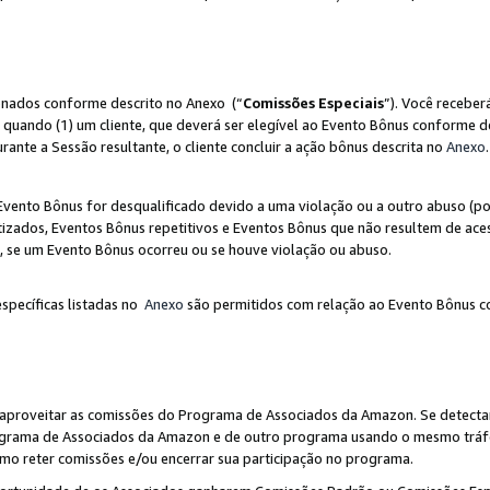
ionados conforme descrito no Anexo (“
Comissões Especiais
”). Você receber
 quando (1) um cliente, que deverá ser elegível ao Evento Bônus conforme d
urante a Sessão resultante, o cliente concluir a ação bônus descrita no
Anexo
.
ento Bônus for desqualificado devido a uma violação ou a outro abuso (por
izados, Eventos Bônus repetitivos e Eventos Bônus que não resultem de aces
io, se um Evento Bônus ocorreu ou se houve violação ou abuso.
específicas listadas no
Anexo
são permitidos com relação ao Evento Bônus c
 aproveitar as comissões do Programa de Associados da Amazon. Se detecta
rograma de Associados da Amazon e de outro programa usando o mesmo trá
mo reter comissões e/ou encerrar sua participação no programa.