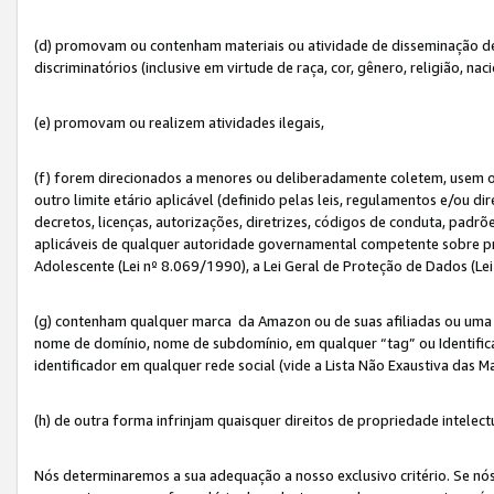
(d) promovam ou contenham materiais ou atividade de disseminação de ód
discriminatórios (inclusive em virtude de raça, cor, gênero, religião, nac
(e) promovam ou realizem atividades ilegais,
(f) forem direcionados a menores ou deliberadamente coletem, usem 
outro limite etário aplicável (definido pelas leis, regulamentos e/ou dir
decretos, licenças, autorizações, diretrizes, códigos de conduta, padrõ
aplicáveis de qualquer autoridade governamental competente sobre pro
Adolescente (Lei nº 8.069/1990), a Lei Geral de Proteção de Dados (Le
(g) contenham qualquer marca da Amazon ou de suas afiliadas ou uma v
nome de domínio, nome de subdomínio, em qualquer “tag” ou Identific
identificador em qualquer rede social (vide a Lista Não Exaustiva das 
(h) de outra forma infrinjam quaisquer direitos de propriedade intelect
Nós determinaremos a sua adequação a nosso exclusivo critério. Se nó