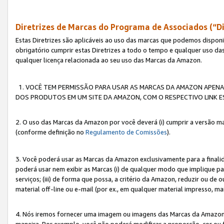
Diretrizes de Marcas do Programa de Associados (“Di
Estas Diretrizes são aplicáveis ao uso das marcas que podemos dispon
obrigatório cumprir estas Diretrizes a todo o tempo e qualquer uso da
qualquer licença relacionada ao seu uso das Marcas da Amazon.
1. VOCÊ TEM PERMISSÃO PARA USAR AS MARCAS DA AMAZON APENAS 
DOS PRODUTOS EM UM SITE DA AMAZON, COM O RESPECTIVO LINK ES
2. O uso das Marcas da Amazon por você deverá (i) cumprir a versão ma
(conforme definição no
Regulamento de Comissões
).
3. Você poderá usar as Marcas da Amazon exclusivamente para a fina
poderá usar nem exibir as Marcas (i) de qualquer modo que implique p
serviços; (iii) de forma que possa, a critério da Amazon, reduzir ou d
material off-line ou e-mail (por ex., em qualquer material impresso, 
4. Nós iremos fornecer uma imagem ou imagens das Marcas da Amazon
maneira. Por exemplo, você não poderá modificar a proporção, cor ou 