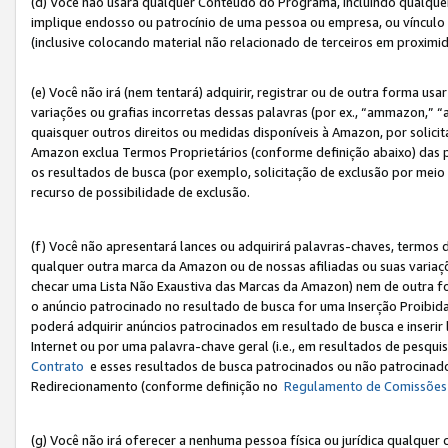
(d) Você não usará qualquer Conteúdo do Programa, incluindo qualqu
implique endosso ou patrocínio de uma pessoa ou empresa, ou vínculo 
(inclusive colocando material não relacionado de terceiros em proxim
(e) Você não irá (nem tentará) adquirir, registrar ou de outra forma 
variações ou grafias incorretas dessas palavras (por ex., “ammazon,” 
quaisquer outros direitos ou medidas disponíveis à Amazon, por solic
Amazon exclua Termos Proprietários (conforme definição abaixo) das
os resultados de busca (por exemplo, solicitação de exclusão por meio
recurso de possibilidade de exclusão.
(f) Você não apresentará lances ou adquirirá palavras-chaves, termos d
qualquer outra marca da Amazon ou de nossas afiliadas ou suas variaçõ
checar uma Lista Não Exaustiva das Marcas da Amazon) nem de outra f
o anúncio patrocinado no resultado de busca for uma Inserção Proibid
poderá adquirir anúncios patrocinados em resultado de busca e inseri
Internet ou por uma palavra-chave geral (i.e., em resultados de pesqui
Contrato
e esses resultados de busca patrocinados ou não patrocinados 
Redirecionamento (conforme definição no
Regulamento de Comissões
(g) Você não irá oferecer a nenhuma pessoa física ou jurídica qualquer