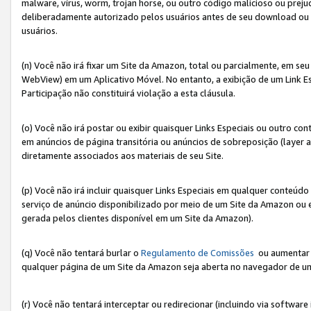
malware, vírus, worm, trojan horse, ou outro código malicioso ou preju
deliberadamente autorizado pelos usuários antes de seu download ou 
usuários.
(n) Você não irá fixar um Site da Amazon, total ou parcialmente, em seu
WebView) em um Aplicativo Móvel. No entanto, a exibição de um Link E
Participação não constituirá violação a esta cláusula.
(o) Você não irá postar ou exibir quaisquer Links Especiais ou outro
em anúncios de página transitória ou anúncios de sobreposição (layer
diretamente associados aos materiais de seu Site.
(p) Você não irá incluir quaisquer Links Especiais em qualquer conte
serviço de anúncio disponibilizado por meio de um Site da Amazon ou em
gerada pelos clientes disponível em um Site da Amazon).
(q) Você não tentará burlar o
Regulamento de Comissões
ou aumentar a
qualquer página de um Site da Amazon seja aberta no navegador de um cli
(r) Você não tentará interceptar ou redirecionar (incluindo via softwar