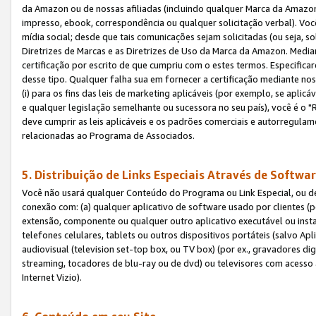
da Amazon ou de nossas afiliadas (incluindo qualquer Marca da Amazo
impresso, ebook, correspondência ou qualquer solicitação verbal). Você
mídia social; desde que tais comunicações sejam solicitadas (ou seja, 
Diretrizes de Marcas e as Diretrizes de Uso da Marca da Amazon. Media
certificação por escrito de que cumpriu com o estes termos. Especifica
desse tipo. Qualquer falha sua em fornecer a certificação mediante noss
(i) para os fins das leis de marketing aplicáveis (por exemplo, se apl
e qualquer legislação semelhante ou sucessora no seu país), você é o "
deve cumprir as leis aplicáveis e os padrões comerciais e autorregula
relacionadas ao Programa de Associados.
5. Distribuição de Links Especiais Através de Softwar
Você não usará qualquer Conteúdo do Programa ou Link Especial, ou de
conexão com: (a) qualquer aplicativo de software usado por clientes (
extensão, componente ou qualquer outro aplicativo executável ou insta
telefones celulares, tablets ou outros dispositivos portáteis (salvo A
audiovisual (television set-top box, ou TV box) (por ex., gravadores di
streaming, tocadores de blu-ray ou de dvd) ou televisores com acesso à
Internet Vizio).