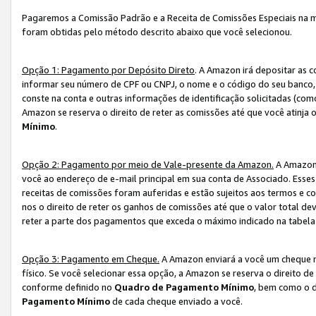
Pagaremos a Comissão Padrão e a Receita de Comissões Especiais na 
foram obtidas pelo método descrito abaixo que você selecionou.
Opção 1: Pagamento por Depósito Direto
. A Amazon irá depositar as 
informar seu número de CPF ou CNPJ, o nome e o código do seu banco, 
conste na conta e outras informações de identificação solicitadas (como
Amazon se reserva o direito de reter as comissões até que você atinja
Mínimo
.
Opção 2: Pagamento por meio de Vale-presente da Amazon.
A Amazon 
você ao endereço de e-mail principal em sua conta de Associado. Ess
receitas de comissões foram auferidas e estão sujeitos aos termos e c
nos o direito de reter os ganhos de comissões até que o valor total 
reter a parte dos pagamentos que exceda o máximo indicado na tabel
Opção 3: Pagamento em Cheque.
A Amazon enviará a você um cheque n
físico. Se você selecionar essa opção, a Amazon se reserva o direito de
conforme definido no
Quadro de Pagamento Mínimo
, bem como o d
Pagamento Mínimo
de cada cheque enviado a você.