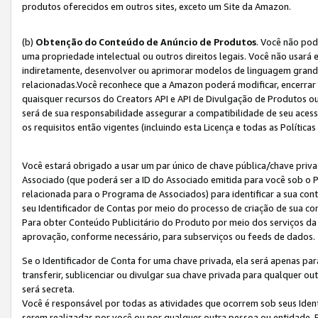
produtos oferecidos em outros sites, exceto um Site da Amazon.
(b)
Obtenção do Conteúdo de Anúncio de Produtos
. Você não pod
uma propriedade intelectual ou outros direitos legais. Você não usará
indiretamente, desenvolver ou aprimorar modelos de linguagem grand
relacionadas.Você reconhece que a Amazon poderá modificar, encerrar 
quaisquer recursos do Creators API e API de Divulgação de Produtos 
será de sua responsabilidade assegurar a compatibilidade de seu aces
os requisitos então vigentes (incluindo esta Licença e todas as Política
Você estará obrigado a usar um par único de chave pública/chave priva
Associado (que poderá ser a ID do Associado emitida para você sob o
relacionada para o Programa de Associados) para identificar a sua co
seu Identificador de Contas por meio do processo de criação de sua co
Para obter Conteúdo Publicitário do Produto por meio dos serviços da
aprovação, conforme necessário, para subserviços ou feeds de dados.
Se o Identificador de Conta for uma chave privada, ela será apenas par
transferir, sublicenciar ou divulgar sua chave privada para qualquer ou
será secreta.
Você é responsável por todas as atividades que ocorrem sob seus Iden
serem realizadas por você ou por qualquer outra pessoa ou entidade. 