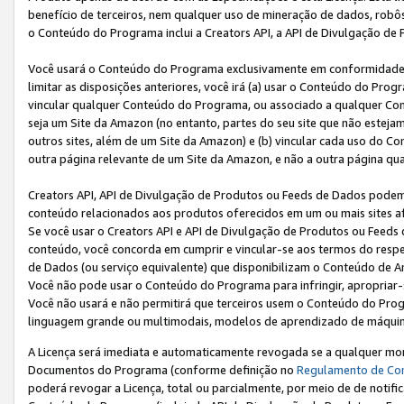
benefício de terceiros, nem qualquer uso de mineração de dados, robô
o Conteúdo do Programa inclui a Creators API, a API de Divulgação de
Você usará o Conteúdo do Programa exclusivamente em conformidad
limitar as disposições anteriores, você irá (a) usar o Conteúdo do Pro
vincular qualquer Conteúdo do Programa, ou associado a qualquer Con
seja um Site da Amazon (no entanto, partes do seu site que não estej
outros sites, além de um Site da Amazon) e (b) vincular cada uso do 
outra página relevante de um Site da Amazon, e não a outra página qua
Creators API, API de Divulgação de Produtos ou Feeds de Dados podem 
conteúdo relacionados aos produtos oferecidos em um ou mais sites af
Se você usar o Creators API e API de Divulgação de Produtos ou Feeds 
conteúdo, você concorda em cumprir e vincular-se aos termos do respe
de Dados (ou serviço equivalente) que disponibilizam o Conteúdo de An
Você não pode usar o Conteúdo do Programa para infringir, apropriar-s
Você não usará e não permitirá que terceiros usem o Conteúdo do Pro
linguagem grande ou multimodais, modelos de aprendizado de máquina
A Licença será imediata e automaticamente revogada se a qualquer m
Documentos do Programa (conforme definição no
Regulamento de Co
poderá revogar a Licença, total ou parcialmente, por meio de de notifi