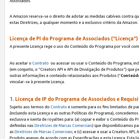
Associados.
A Amazon reserva-se o direito de adotar as medidas cabíveis contra 
estas Diretrizes, a qualquer momento e a exclusivo critério da Amazon.
Licença de PI do Programa de Associados (“Licença”)
A presente Licença rege o uso do Conteúdo do Programa por você com 
Ao aceitar o
Contrato
ou acessar ou usar o Conteúdo do Programa, incl
(em conjunto, o “Creators API e API de Divulgação de Produtos”) que 
outras informações e conteúdo relacionados aos Produtos (“
Conteúdo
vincular-se à presente Licença.
1. Licença de IP do Programa de Associados e Requis
Sujeito aos termos do
Contrato
e somente para os fins limitados de p
(incluindo esta Licença e as outras Políticas do Programa), concedemos 
exclusiva e isenta de royalties para: (a) copiar e exibir o Conteúdo 
definidas nas
Diretrizes de Marcas Comerciais
) que disponibilizamos p
as
Diretrizes de Marcas Comerciais
; e (c) acessar e usar a Creators AP
Produto apenas de acordo com as Especificações e esta Licença. Esta 