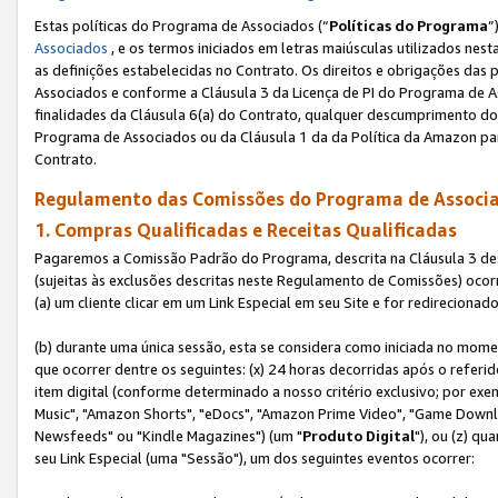
Estas políticas do Programa de Associados (“
Políticas do Programa
”
Associados
, e os termos iniciados em letras maiúsculas utilizados nes
as definições estabelecidas no Contrato. Os direitos e obrigações das
Associados e conforme a Cláusula 3 da Licença de PI do Programa de As
finalidades da Cláusula 6(a) do Contrato, qualquer descumprimento do
Programa de Associados ou da Cláusula 1 da da Política da Amazon p
Contrato.
Regulamento das Comissões do Programa de Associa
1. Compras Qualificadas e Receitas Qualificadas
Pagaremos a Comissão Padrão do Programa, descrita na Cláusula 3 de
(sujeitas às exclusões descritas neste Regulamento de Comissões) oco
(a) um cliente clicar em um Link Especial em seu Site e for redireciona
(b) durante uma única sessão, esta se considera como iniciada no momen
que ocorrer dentre os seguintes: (x) 24 horas decorridas após o referi
item digital (conforme determinado a nosso critério exclusivo; por 
Music", "Amazon Shorts", "eDocs", "Amazon Prime Video", "Game Downlo
Newsfeeds" ou "Kindle Magazines") (um "
Produto Digital
"), ou (z) q
seu Link Especial (uma "Sessão"), um dos seguintes eventos ocorrer: