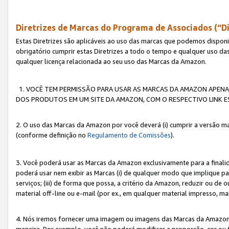
Diretrizes de Marcas do Programa de Associados (“Di
Estas Diretrizes são aplicáveis ao uso das marcas que podemos dispon
obrigatório cumprir estas Diretrizes a todo o tempo e qualquer uso da
qualquer licença relacionada ao seu uso das Marcas da Amazon.
1. VOCÊ TEM PERMISSÃO PARA USAR AS MARCAS DA AMAZON APENAS 
DOS PRODUTOS EM UM SITE DA AMAZON, COM O RESPECTIVO LINK ES
2. O uso das Marcas da Amazon por você deverá (i) cumprir a versão ma
(conforme definição no
Regulamento de Comissões
).
3. Você poderá usar as Marcas da Amazon exclusivamente para a fina
poderá usar nem exibir as Marcas (i) de qualquer modo que implique p
serviços; (iii) de forma que possa, a critério da Amazon, reduzir ou d
material off-line ou e-mail (por ex., em qualquer material impresso, 
4. Nós iremos fornecer uma imagem ou imagens das Marcas da Amazon
maneira. Por exemplo, você não poderá modificar a proporção, cor ou 