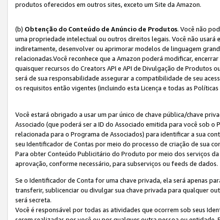
produtos oferecidos em outros sites, exceto um Site da Amazon.
(b)
Obtenção do Conteúdo de Anúncio de Produtos
. Você não pod
uma propriedade intelectual ou outros direitos legais. Você não usará
indiretamente, desenvolver ou aprimorar modelos de linguagem grand
relacionadas.Você reconhece que a Amazon poderá modificar, encerrar 
quaisquer recursos do Creators API e API de Divulgação de Produtos 
será de sua responsabilidade assegurar a compatibilidade de seu aces
os requisitos então vigentes (incluindo esta Licença e todas as Política
Você estará obrigado a usar um par único de chave pública/chave priva
Associado (que poderá ser a ID do Associado emitida para você sob o
relacionada para o Programa de Associados) para identificar a sua co
seu Identificador de Contas por meio do processo de criação de sua co
Para obter Conteúdo Publicitário do Produto por meio dos serviços da
aprovação, conforme necessário, para subserviços ou feeds de dados.
Se o Identificador de Conta for uma chave privada, ela será apenas par
transferir, sublicenciar ou divulgar sua chave privada para qualquer ou
será secreta.
Você é responsável por todas as atividades que ocorrem sob seus Iden
serem realizadas por você ou por qualquer outra pessoa ou entidade. 