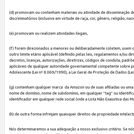
(d) promovam ou contenham materiais ou atividade de disseminação de ód
discriminatórios (inclusive em virtude de raça, cor, gênero, religião, nac
(e) promovam ou realizem atividades ilegais,
(f) forem direcionados a menores ou deliberadamente coletem, usem 
outro limite etário aplicável (definido pelas leis, regulamentos e/ou dir
decretos, licenças, autorizações, diretrizes, códigos de conduta, padrõ
aplicáveis de qualquer autoridade governamental competente sobre pro
Adolescente (Lei nº 8.069/1990), a Lei Geral de Proteção de Dados (Le
(g) contenham qualquer marca da Amazon ou de suas afiliadas ou uma v
nome de domínio, nome de subdomínio, em qualquer “tag” ou Identific
identificador em qualquer rede social (vide a Lista Não Exaustiva das 
(h) de outra forma infrinjam quaisquer direitos de propriedade intelect
Nós determinaremos a sua adequação a nosso exclusivo critério. Se nó