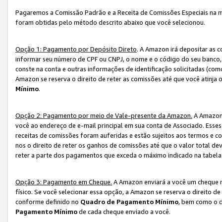
Pagaremos a Comissão Padrão e a Receita de Comissões Especiais na 
foram obtidas pelo método descrito abaixo que você selecionou.
Opção 1: Pagamento por Depósito Direto
. A Amazon irá depositar as 
informar seu número de CPF ou CNPJ, o nome e o código do seu banco, 
conste na conta e outras informações de identificação solicitadas (como
Amazon se reserva o direito de reter as comissões até que você atinja
Mínimo
.
Opção 2: Pagamento por meio de Vale-presente da Amazon.
A Amazon 
você ao endereço de e-mail principal em sua conta de Associado. Ess
receitas de comissões foram auferidas e estão sujeitos aos termos e c
nos o direito de reter os ganhos de comissões até que o valor total 
reter a parte dos pagamentos que exceda o máximo indicado na tabel
Opção 3: Pagamento em Cheque.
A Amazon enviará a você um cheque n
físico. Se você selecionar essa opção, a Amazon se reserva o direito de
conforme definido no
Quadro de Pagamento Mínimo
, bem como o d
Pagamento Mínimo
de cada cheque enviado a você.