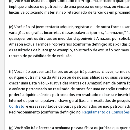
(d) Você não usará qualquer Conteúdo do Programa, incluindo qualqu
implique endosso ou patrocínio de uma pessoa ou empresa, ou vínculo 
(inclusive colocando material não relacionado de terceiros em proxim
(e) Você não irá (nem tentará) adquirir, registrar ou de outra forma 
variações ou grafias incorretas dessas palavras (por ex., “ammazon,” 
quaisquer outros direitos ou medidas disponíveis à Amazon, por solic
Amazon exclua Termos Proprietários (conforme definição abaixo) das
os resultados de busca (por exemplo, solicitação de exclusão por meio
recurso de possibilidade de exclusão.
(f) Você não apresentará lances ou adquirirá palavras-chaves, termos d
qualquer outra marca da Amazon ou de nossas afiliadas ou suas variaçõ
checar uma Lista Não Exaustiva das Marcas da Amazon) nem de outra f
o anúncio patrocinado no resultado de busca for uma Inserção Proibid
poderá adquirir anúncios patrocinados em resultado de busca e inseri
Internet ou por uma palavra-chave geral (i.e., em resultados de pesqui
Contrato
e esses resultados de busca patrocinados ou não patrocinados 
Redirecionamento (conforme definição no
Regulamento de Comissões
(g) Você não irá oferecer a nenhuma pessoa física ou jurídica qualquer