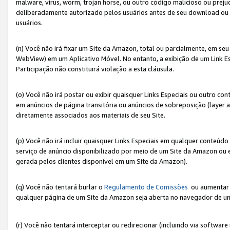
malware, vírus, worm, trojan horse, ou outro código malicioso ou preju
deliberadamente autorizado pelos usuários antes de seu download ou 
usuários.
(n) Você não irá fixar um Site da Amazon, total ou parcialmente, em seu
WebView) em um Aplicativo Móvel. No entanto, a exibição de um Link E
Participação não constituirá violação a esta cláusula.
(o) Você não irá postar ou exibir quaisquer Links Especiais ou outro
em anúncios de página transitória ou anúncios de sobreposição (layer
diretamente associados aos materiais de seu Site.
(p) Você não irá incluir quaisquer Links Especiais em qualquer conte
serviço de anúncio disponibilizado por meio de um Site da Amazon ou em
gerada pelos clientes disponível em um Site da Amazon).
(q) Você não tentará burlar o
Regulamento de Comissões
ou aumentar a
qualquer página de um Site da Amazon seja aberta no navegador de um cli
(r) Você não tentará interceptar ou redirecionar (incluindo via softwar