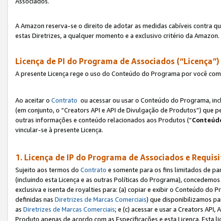
Associados.
A Amazon reserva-se o direito de adotar as medidas cabíveis contra 
estas Diretrizes, a qualquer momento e a exclusivo critério da Amazon.
Licença de PI do Programa de Associados (“Licença”)
A presente Licença rege o uso do Conteúdo do Programa por você com 
Ao aceitar o
Contrato
ou acessar ou usar o Conteúdo do Programa, incl
(em conjunto, o “Creators API e API de Divulgação de Produtos”) que 
outras informações e conteúdo relacionados aos Produtos (“
Conteúdo
vincular-se à presente Licença.
1. Licença de IP do Programa de Associados e Requis
Sujeito aos termos do
Contrato
e somente para os fins limitados de p
(incluindo esta Licença e as outras Políticas do Programa), concedemos 
exclusiva e isenta de royalties para: (a) copiar e exibir o Conteúdo 
definidas nas
Diretrizes de Marcas Comerciais
) que disponibilizamos p
as
Diretrizes de Marcas Comerciais
; e (c) acessar e usar a Creators AP
Produto apenas de acordo com as Especificações e esta Licença. Esta 