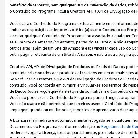
benefício de terceiros, nem qualquer uso de mineração de dados, robô
o Conteúdo do Programa inclui a Creators API, a API de Divulgação de
Você usará o Conteúdo do Programa exclusivamente em conformidad
limitar as disposições anteriores, você irá (a) usar o Conteúdo do Pro
vincular qualquer Conteúdo do Programa, ou associado a qualquer Con
seja um Site da Amazon (no entanto, partes do seu site que não estej
outros sites, além de um Site da Amazon) e (b) vincular cada uso do 
outra página relevante de um Site da Amazon, e não a outra página qua
Creators API, API de Divulgação de Produtos ou Feeds de Dados podem 
conteúdo relacionados aos produtos oferecidos em um ou mais sites af
Se você usar o Creators API e API de Divulgação de Produtos ou Feeds 
conteúdo, você concorda em cumprir e vincular-se aos termos do respe
de Dados (ou serviço equivalente) que disponibilizam o Conteúdo de An
Você não pode usar o Conteúdo do Programa para infringir, apropriar-s
Você não usará e não permitirá que terceiros usem o Conteúdo do Pro
linguagem grande ou multimodais, modelos de aprendizado de máquina
A Licença será imediata e automaticamente revogada se a qualquer m
Documentos do Programa (conforme definição no
Regulamento de Co
poderá revogar a Licença, total ou parcialmente, por meio de de notifi