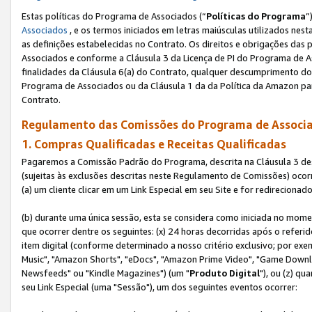
Estas políticas do Programa de Associados (“
Políticas do Programa
”
Associados
, e os termos iniciados em letras maiúsculas utilizados nes
as definições estabelecidas no Contrato. Os direitos e obrigações das
Associados e conforme a Cláusula 3 da Licença de PI do Programa de As
finalidades da Cláusula 6(a) do Contrato, qualquer descumprimento do
Programa de Associados ou da Cláusula 1 da da Política da Amazon p
Contrato.
Regulamento das Comissões do Programa de Associa
1. Compras Qualificadas e Receitas Qualificadas
Pagaremos a Comissão Padrão do Programa, descrita na Cláusula 3 de
(sujeitas às exclusões descritas neste Regulamento de Comissões) oco
(a) um cliente clicar em um Link Especial em seu Site e for redireciona
(b) durante uma única sessão, esta se considera como iniciada no momen
que ocorrer dentre os seguintes: (x) 24 horas decorridas após o referi
item digital (conforme determinado a nosso critério exclusivo; por 
Music", "Amazon Shorts", "eDocs", "Amazon Prime Video", "Game Downlo
Newsfeeds" ou "Kindle Magazines") (um "
Produto Digital
"), ou (z) q
seu Link Especial (uma "Sessão"), um dos seguintes eventos ocorrer: