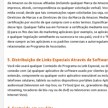
da Amazon ou de nossas afiliadas (incluindo qualquer Marca da Amazo
impresso, ebook, correspondência ou qualquer solicitação verbal). Você
mídia social; desde que tais comunicações sejam solicitadas (ou seja, 
Diretrizes de Marcas e as Diretrizes de Uso da Marca da Amazon. Media
certificação por escrito de que cumpriu com o estes termos. Especifica
desse tipo. Qualquer falha sua em fornecer a certificação mediante noss
(i) para os fins das leis de marketing aplicáveis (por exemplo, se apl
e qualquer legislação semelhante ou sucessora no seu país), você é o "
deve cumprir as leis aplicáveis e os padrões comerciais e autorregula
relacionadas ao Programa de Associados.
5. Distribuição de Links Especiais Através de Softwar
Você não usará qualquer Conteúdo do Programa ou Link Especial, ou de
conexão com: (a) qualquer aplicativo de software usado por clientes (
extensão, componente ou qualquer outro aplicativo executável ou insta
telefones celulares, tablets ou outros dispositivos portáteis (salvo A
audiovisual (television set-top box, ou TV box) (por ex., gravadores di
streaming, tocadores de blu-ray ou de dvd) ou televisores com acesso à
Internet Vizio).