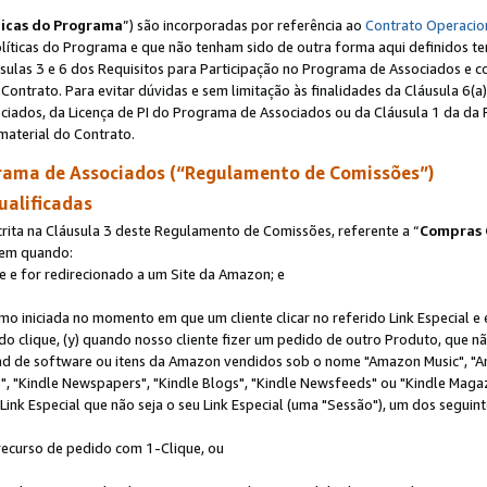
ticas do Programa
”) são incorporadas por referência ao
Contrato Operacio
Políticas do Programa e que não tenham sido de outra forma aqui definidos te
sulas 3 e 6 dos Requisitos para Participação no Programa de Associados e c
Contrato. Para evitar dúvidas e sem limitação às finalidades da Cláusula 6
ciados, da Licença de PI do Programa de Associados ou da Cláusula 1 da da 
aterial do Contrato.
ama de Associados (“Regulamento de Comissões”)
ualificadas
ta na Cláusula 3 deste Regulamento de Comissões, referente a “
Compras 
rem quando:
ite e for redirecionado a um Site da Amazon; e
omo iniciada no momento em que um cliente clicar no referido Link Especial e
rido clique, (y) quando nosso cliente fizer um pedido de outro Produto, que 
oad de software ou itens da Amazon vendidos sob o nome "Amazon Music", "A
 "Kindle Newspapers", "Kindle Blogs", "Kindle Newsfeeds" ou "Kindle Magaz
ink Especial que não seja o seu Link Especial (uma "Sessão"), um dos seguint
 recurso de pedido com 1-Clique, ou