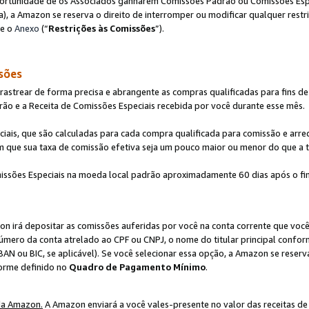
ortunidade de os Associados ganharem Comissões Padrão ou Comissões Espec
), a Amazon se reserva o direito de interromper ou modificar qualquer restr
te o
Anexo
(“
Restrições às Comissões
”).
sões
strear de forma precisa e abrangente as compras qualificadas para fins de n
ão e a Receita de Comissões Especiais recebida por você durante esse mês.
ciais, que são calculadas para cada compra qualificada para comissão e ar
m que sua taxa de comissão efetiva seja um pouco maior ou menor do que a 
ssões Especiais na moeda local padrão aproximadamente 60 dias após o fin
on irá depositar as comissões auferidas por você na conta corrente que voc
úmero da conta atrelado ao CPF ou CNPJ, o nome do titular principal confor
BAN ou BIC, se aplicável). Se você selecionar essa opção, a Amazon se reserv
forme definido no
Quadro de Pagamento Mínimo
.
da Amazon.
A Amazon enviará a você vales-presente no valor das receitas de