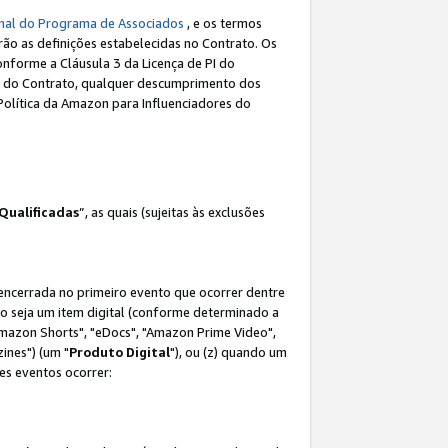
nal do Programa de Associados
, e os termos
rão as definições estabelecidas no Contrato. Os
onforme a Cláusula 3 da Licença de PI do
(a) do Contrato, qualquer descumprimento dos
Política da Amazon para Influenciadores do
Qualificadas
”, as quais (sujeitas às exclusões
 encerrada no primeiro evento que ocorrer dentre
não seja um item digital (conforme determinado a
mazon Shorts", "eDocs", "Amazon Prime Video",
ines") (um "
Produto Digital
"), ou (z) quando um
es eventos ocorrer: