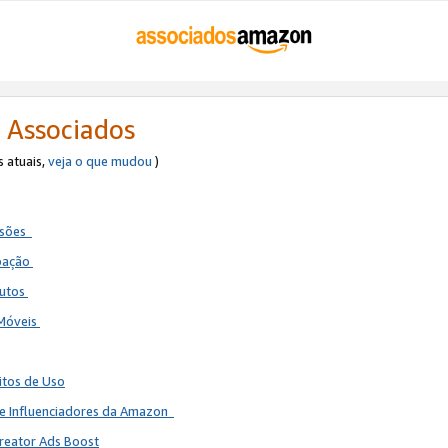
 Associados
s atuais,
veja o que mudou
)
ssões
ipação
dutos
 Móveis
itos de Uso
de Influenciadores da Amazon
reator Ads Boost