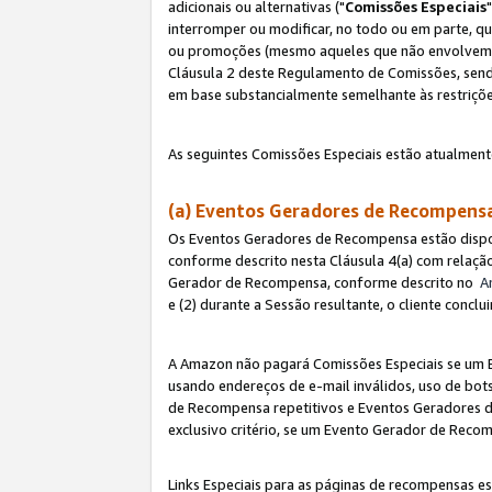
adicionais ou alternativas ("
Comissões Especiais
interromper ou modificar, no todo ou em parte, q
ou promoções (mesmo aqueles que não envolvem co
Cláusula 2 deste Regulamento de Comissões, send
em base substancialmente semelhante às restriçõ
As seguintes Comissões Especiais estão atualment
(a) Eventos Geradores de Recompen
Os Eventos Geradores de Recompensa estão dispo
conforme descrito nesta Cláusula 4(a) com relação
Gerador de Recompensa, conforme descrito no
A
e (2) durante a Sessão resultante, o cliente conc
A Amazon não pagará Comissões Especiais se um E
usando endereços de e-mail inválidos, uso de bo
de Recompensa repetitivos e Eventos Geradores de
exclusivo critério, se um Evento Gerador de Reco
Links Especiais para as páginas de recompensas es