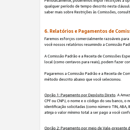
Periodicamente, poderemos impor restrições à op
qualquer período de tempo descrito nesta cláusula
saber mais sobre Restrições às Comissões, consul
6. Relatórios e Pagamentos de Comis
Faremos esforços comercialmente razoáveis para ra
você nossos relatórios resumindo a Comissão Padr
A Comissão Padrão e a Receita de Comissões Espe
local (como centavos para reais), podem fazer co
Pagaremos a Comissão Padrão e a Receita de Comi
método descrito abaixo que você selecionou.
Opção 1: Pagamento por Depósito Direto
. A Amaz
CPF ou CNPJ, o nome e o código do seu banco, o n
identificação solicitadas (como número TIN, ABA, I
atinja o valor mínimo total a ser pago a você con
Opção 2: Pagamento por meio de Vale-presente 