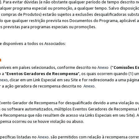
"). Para evitar dúvidas (e não obstante qualquer período de tempo descrito ne
ualquer programa especial ou promoção, a qualquer tempo. Salvo disposição
mpras de Produtos) estarão sujeitos a exclusões desqualificadoras substa
o que qualquer restrição prevista nos Documentos do Programa, aplicável
es previstas para programas especiais ou promoções.
e disponíveis a todos os Associados:
sa
níveis em países selecionados, conforme descrito no
Anexo
(“
Comissões Es
 a "
Eventos Geradores de Recompensa
", os quais ocorrem quando (1) um
nexo
, clicar em um Link Especial em seu Site e for redirecionado a uma pág
luir a ação geradora de recompensa descrita no
Anexo
.
vento Gerador de Recompensa for desqualificado devido a uma violação ou o
ts ou software automatizados, múltiplos Eventos Geradores de Recompensa 
 Recompensa que não resultem de acesso via Links Especiais em seu Site). 
mpensa ocorreu ou se houve violação ou abuso.
pecíficas listadas no
Anexo
. são permitidos com relação à recompensa corr