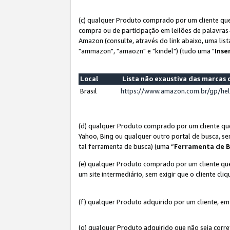
(c) qualquer Produto comprado por um cliente que
compra ou de participação em leilões de palavras
Amazon (consulte, através do link abaixo, uma lis
"ammazon", "amaozn" e "kindel") (tudo uma "
Inse
Local
Lista não exaustiva das marca
Brasil
https://www.amazon.com.br/gp/he
(d) qualquer Produto comprado por um cliente qu
Yahoo, Bing ou qualquer outro portal de busca, se
tal ferramenta de busca) (uma “
Ferramenta de B
(e) qualquer Produto comprado por um cliente que
um site intermediário, sem exigir que o cliente cli
(f) qualquer Produto adquirido por um cliente, em
(g) qualquer Produto adquirido que não seja corr