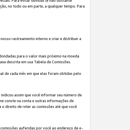
iais. Para evitar dúvidas (e não obstante
ição, no todo ou em parte, a qualquer tempo. Para
osso rastreamento interno e criar e distribuir a
redondadas para o valor mais próximo na moeda
taxa descrita em sua Tabela de Comissões.
al de cada mês em que elas foram obtidas pelo
ê indicou assim que você informar seu número de
me conste na conta e outras informações de
a o direito de reter as comissões até que você
 comissões auferidas por você ao endereço de e-