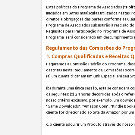
Estas políticas do Programa de Associados (“
Polí
iniciados em letras maiúsculas utilizados nestas 
direitos e obrigações das partes conforme as Cláu
Programa de Associados subsistirão à rescisão do 
Requisitos para Participação no Programa de Asso
Programa será considerado um descumprimento m
Regulamento das Comissões do Progr
1. Compras Qualificadas e Receitas Q
Pagaremos a Comissão Padrão do Programa, descri
descritas neste Regulamento de Comissões) ocor
(a) um cliente clicar em um Link Especial em seu S
(b) durante uma única sessão, esta se considera c
os seguintes: (x) 24 horas decorridas após o refe
nosso critério exclusivo; por exemplo, um downl
"Game Downloads", “Amazon Coin”, "Kindle Books",
cliente for direcionado ao Site da Amazon por um L
c. o cliente adquirir um Produto através do nosso