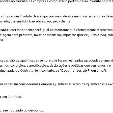
Produto ao carrinho de compras e completar o pedido desse Produto no prazo 
iente comprar um Produto desse tipo por meio de streaming ou baixando-o de 
nviado, transmitido, baixado e pago pelo cliente
icada
" correspondente será igual ao montante que efetivamente recebermo
gem para presente, taxas de manuseio, impostos (por ex., ICMS e IVA), cobra
ia.
ficadas são desqualificadas sempre que forem realizadas associadas a uma
rmos, condições, especificações, declarações e políticas que venhamos a em
 atualizada do
Contrato
(em conjunto, os "
Documentos do Programa
").
neira seriam consideradas Compras Qualificadas serão desqualificadas e ex
o seu
Contrato
,
do, reembolsado ou devolvido,