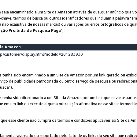
 seja encaminhado a um Site da Amazon através de qualquer anúncio que voc
-chave, termos de busca ou outros identificadores que incluam a palavra "a
ta não exaustiva de nossas marcas) ou variações ou erros ortográficos de qu
rção Proibida de Pesquisa Paga
"),
s da Amazon
lp/customer/display.html?nodeId=201283930
e tenha sido encaminhado a um Site da Amazon por um link gerado ou exibid
rviço de publicidade patrocinada ou outro serviço de pesquisa ou redirecion
usca
”),
 tenha sido direcionado a um Site da Amazon por um link que envie usuário
que em um link ou execute alguma outra ação afirmativa nesse site intermediár
 que esse cliente não cumpra os termos e condições aplicáveis ao Site da A
etamente rastreado ou reportado pelo fato de os links do seu site que redi