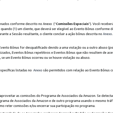
ionados conforme descrito no Anexo (“
Comissões Especiais
”). Você receber
 quando (1) um cliente, que deverá ser elegível ao Evento Bônus conforme d
urante a Sessão resultante, o cliente concluir a ação bônus descrita no
Anexo
.
ento Bônus for desqualificado devido a uma violação ou a outro abuso (por
izados, Eventos Bônus repetitivos e Eventos Bônus que não resultem de aces
io, se um Evento Bônus ocorreu ou se houve violação ou abuso.
específicas listadas no
Anexo
são permitidos com relação ao Evento Bônus c
 aproveitar as comissões do Programa de Associados da Amazon. Se detecta
rograma de Associados da Amazon e de outro programa usando o mesmo trá
mo reter comissões e/ou encerrar sua participação no programa.