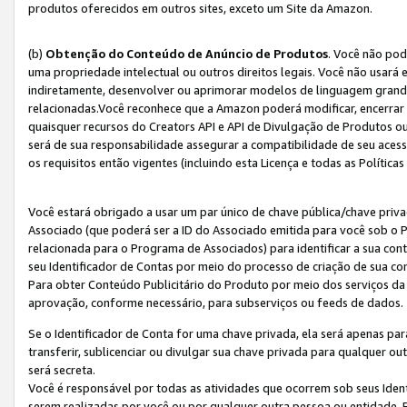
produtos oferecidos em outros sites, exceto um Site da Amazon.
(b)
Obtenção do Conteúdo de Anúncio de Produtos
. Você não pod
uma propriedade intelectual ou outros direitos legais. Você não usará
indiretamente, desenvolver ou aprimorar modelos de linguagem grand
relacionadas.Você reconhece que a Amazon poderá modificar, encerrar 
quaisquer recursos do Creators API e API de Divulgação de Produtos 
será de sua responsabilidade assegurar a compatibilidade de seu aces
os requisitos então vigentes (incluindo esta Licença e todas as Política
Você estará obrigado a usar um par único de chave pública/chave priva
Associado (que poderá ser a ID do Associado emitida para você sob o
relacionada para o Programa de Associados) para identificar a sua co
seu Identificador de Contas por meio do processo de criação de sua co
Para obter Conteúdo Publicitário do Produto por meio dos serviços da
aprovação, conforme necessário, para subserviços ou feeds de dados.
Se o Identificador de Conta for uma chave privada, ela será apenas par
transferir, sublicenciar ou divulgar sua chave privada para qualquer ou
será secreta.
Você é responsável por todas as atividades que ocorrem sob seus Iden
serem realizadas por você ou por qualquer outra pessoa ou entidade. 