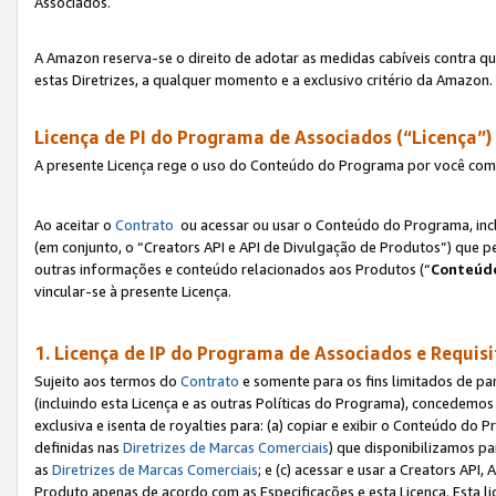
Associados.
A Amazon reserva-se o direito de adotar as medidas cabíveis contra 
estas Diretrizes, a qualquer momento e a exclusivo critério da Amazon.
Licença de PI do Programa de Associados (“Licença”)
A presente Licença rege o uso do Conteúdo do Programa por você com 
Ao aceitar o
Contrato
ou acessar ou usar o Conteúdo do Programa, incl
(em conjunto, o “Creators API e API de Divulgação de Produtos”) que 
outras informações e conteúdo relacionados aos Produtos (“
Conteúdo
vincular-se à presente Licença.
1. Licença de IP do Programa de Associados e Requis
Sujeito aos termos do
Contrato
e somente para os fins limitados de p
(incluindo esta Licença e as outras Políticas do Programa), concedemos 
exclusiva e isenta de royalties para: (a) copiar e exibir o Conteúdo 
definidas nas
Diretrizes de Marcas Comerciais
) que disponibilizamos p
as
Diretrizes de Marcas Comerciais
; e (c) acessar e usar a Creators AP
Produto apenas de acordo com as Especificações e esta Licença. Esta 