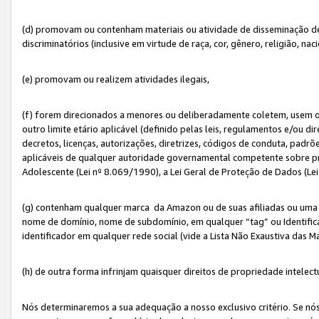
(d) promovam ou contenham materiais ou atividade de disseminação de ód
discriminatórios (inclusive em virtude de raça, cor, gênero, religião, nac
(e) promovam ou realizem atividades ilegais,
(f) forem direcionados a menores ou deliberadamente coletem, usem 
outro limite etário aplicável (definido pelas leis, regulamentos e/ou dir
decretos, licenças, autorizações, diretrizes, códigos de conduta, padrõ
aplicáveis de qualquer autoridade governamental competente sobre pro
Adolescente (Lei nº 8.069/1990), a Lei Geral de Proteção de Dados (Le
(g) contenham qualquer marca da Amazon ou de suas afiliadas ou uma v
nome de domínio, nome de subdomínio, em qualquer “tag” ou Identific
identificador em qualquer rede social (vide a Lista Não Exaustiva das 
(h) de outra forma infrinjam quaisquer direitos de propriedade intelect
Nós determinaremos a sua adequação a nosso exclusivo critério. Se nó