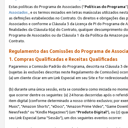
Estas políticas do Programa de Associados (“
Políticas do Programa
”
Associados
, e os termos iniciados em letras maiúsculas utilizados nes
as definições estabelecidas no Contrato. Os direitos e obrigações das
Associados e conforme a Cláusula 3 da Licença de PI do Programa de As
finalidades da Cláusula 6(a) do Contrato, qualquer descumprimento do
Programa de Associados ou da Cláusula 1 da da Política da Amazon p
Contrato.
Regulamento das Comissões do Programa de Associa
1. Compras Qualificadas e Receitas Qualificadas
Pagaremos a Comissão Padrão do Programa, descrita na Cláusula 3 de
(sujeitas às exclusões descritas neste Regulamento de Comissões) oco
(a) um cliente clicar em um Link Especial em seu Site e for redireciona
(b) durante uma única sessão, esta se considera como iniciada no momen
que ocorrer dentre os seguintes: (x) 24 horas decorridas após o referi
item digital (conforme determinado a nosso critério exclusivo; por 
Music", "Amazon Shorts", "eDocs", "Amazon Prime Video", "Game Downlo
Newsfeeds" ou "Kindle Magazines") (um "
Produto Digital
"), ou (z) q
seu Link Especial (uma "Sessão"), um dos seguintes eventos ocorrer: