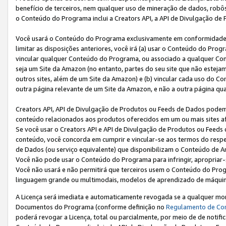
benefício de terceiros, nem qualquer uso de mineração de dados, robô
o Conteúdo do Programa inclui a Creators API, a API de Divulgação de
Você usará o Conteúdo do Programa exclusivamente em conformidad
limitar as disposições anteriores, você irá (a) usar o Conteúdo do Pro
vincular qualquer Conteúdo do Programa, ou associado a qualquer Con
seja um Site da Amazon (no entanto, partes do seu site que não estej
outros sites, além de um Site da Amazon) e (b) vincular cada uso do 
outra página relevante de um Site da Amazon, e não a outra página qua
Creators API, API de Divulgação de Produtos ou Feeds de Dados podem 
conteúdo relacionados aos produtos oferecidos em um ou mais sites af
Se você usar o Creators API e API de Divulgação de Produtos ou Feeds 
conteúdo, você concorda em cumprir e vincular-se aos termos do respe
de Dados (ou serviço equivalente) que disponibilizam o Conteúdo de An
Você não pode usar o Conteúdo do Programa para infringir, apropriar-s
Você não usará e não permitirá que terceiros usem o Conteúdo do Pro
linguagem grande ou multimodais, modelos de aprendizado de máquina
A Licença será imediata e automaticamente revogada se a qualquer m
Documentos do Programa (conforme definição no
Regulamento de Co
poderá revogar a Licença, total ou parcialmente, por meio de de notifi