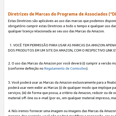
Diretrizes de Marcas do Programa de Associados (“Di
Estas Diretrizes são aplicáveis ao uso das marcas que podemos dispon
obrigatório cumprir estas Diretrizes a todo o tempo e qualquer uso da
qualquer licença relacionada ao seu uso das Marcas da Amazon.
1. VOCÊ TEM PERMISSÃO PARA USAR AS MARCAS DA AMAZON APENAS 
DOS PRODUTOS EM UM SITE DA AMAZON, COM O RESPECTIVO LINK ES
2. O uso das Marcas da Amazon por você deverá (i) cumprir a versão ma
(conforme definição no
Regulamento de Comissões
).
3. Você poderá usar as Marcas da Amazon exclusivamente para a fina
poderá usar nem exibir as Marcas (i) de qualquer modo que implique p
serviços; (iii) de forma que possa, a critério da Amazon, reduzir ou d
material off-line ou e-mail (por ex., em qualquer material impresso, 
4. Nós iremos fornecer uma imagem ou imagens das Marcas da Amazon
maneira. Por exemplo, você não poderá modificar a proporção, cor ou 