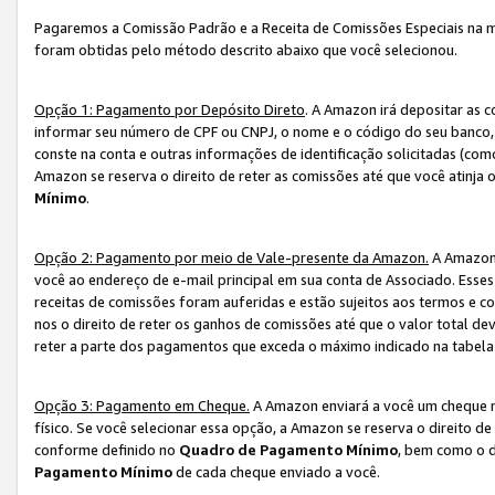
Pagaremos a Comissão Padrão e a Receita de Comissões Especiais na 
foram obtidas pelo método descrito abaixo que você selecionou.
Opção 1: Pagamento por Depósito Direto
. A Amazon irá depositar as 
informar seu número de CPF ou CNPJ, o nome e o código do seu banco, 
conste na conta e outras informações de identificação solicitadas (como
Amazon se reserva o direito de reter as comissões até que você atinja
Mínimo
.
Opção 2: Pagamento por meio de Vale-presente da Amazon.
A Amazon 
você ao endereço de e-mail principal em sua conta de Associado. Ess
receitas de comissões foram auferidas e estão sujeitos aos termos e c
nos o direito de reter os ganhos de comissões até que o valor total 
reter a parte dos pagamentos que exceda o máximo indicado na tabel
Opção 3: Pagamento em Cheque.
A Amazon enviará a você um cheque n
físico. Se você selecionar essa opção, a Amazon se reserva o direito de
conforme definido no
Quadro de Pagamento Mínimo
, bem como o d
Pagamento Mínimo
de cada cheque enviado a você.