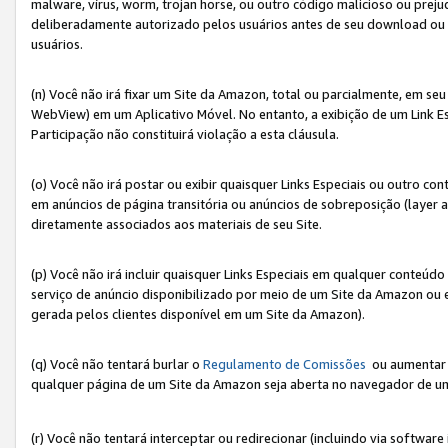
malware, vírus, worm, trojan horse, ou outro código malicioso ou preju
deliberadamente autorizado pelos usuários antes de seu download ou 
usuários.
(n) Você não irá fixar um Site da Amazon, total ou parcialmente, em seu
WebView) em um Aplicativo Móvel. No entanto, a exibição de um Link E
Participação não constituirá violação a esta cláusula.
(o) Você não irá postar ou exibir quaisquer Links Especiais ou outro
em anúncios de página transitória ou anúncios de sobreposição (layer
diretamente associados aos materiais de seu Site.
(p) Você não irá incluir quaisquer Links Especiais em qualquer conte
serviço de anúncio disponibilizado por meio de um Site da Amazon ou em
gerada pelos clientes disponível em um Site da Amazon).
(q) Você não tentará burlar o
Regulamento de Comissões
ou aumentar a
qualquer página de um Site da Amazon seja aberta no navegador de um cli
(r) Você não tentará interceptar ou redirecionar (incluindo via softwar