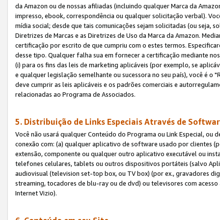
da Amazon ou de nossas afiliadas (incluindo qualquer Marca da Amazo
impresso, ebook, correspondência ou qualquer solicitação verbal). Você
mídia social; desde que tais comunicações sejam solicitadas (ou seja, 
Diretrizes de Marcas e as Diretrizes de Uso da Marca da Amazon. Media
certificação por escrito de que cumpriu com o estes termos. Especifica
desse tipo. Qualquer falha sua em fornecer a certificação mediante noss
(i) para os fins das leis de marketing aplicáveis (por exemplo, se apl
e qualquer legislação semelhante ou sucessora no seu país), você é o "
deve cumprir as leis aplicáveis e os padrões comerciais e autorregula
relacionadas ao Programa de Associados.
5. Distribuição de Links Especiais Através de Softwar
Você não usará qualquer Conteúdo do Programa ou Link Especial, ou de
conexão com: (a) qualquer aplicativo de software usado por clientes (
extensão, componente ou qualquer outro aplicativo executável ou insta
telefones celulares, tablets ou outros dispositivos portáteis (salvo A
audiovisual (television set-top box, ou TV box) (por ex., gravadores di
streaming, tocadores de blu-ray ou de dvd) ou televisores com acesso à
Internet Vizio).