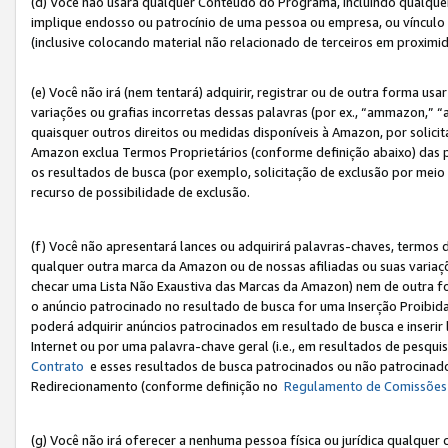
(d) Você não usará qualquer Conteúdo do Programa, incluindo qualqu
implique endosso ou patrocínio de uma pessoa ou empresa, ou vínculo 
(inclusive colocando material não relacionado de terceiros em proxim
(e) Você não irá (nem tentará) adquirir, registrar ou de outra forma 
variações ou grafias incorretas dessas palavras (por ex., “ammazon,” 
quaisquer outros direitos ou medidas disponíveis à Amazon, por solic
Amazon exclua Termos Proprietários (conforme definição abaixo) das
os resultados de busca (por exemplo, solicitação de exclusão por meio
recurso de possibilidade de exclusão.
(f) Você não apresentará lances ou adquirirá palavras-chaves, termos d
qualquer outra marca da Amazon ou de nossas afiliadas ou suas variaçõ
checar uma Lista Não Exaustiva das Marcas da Amazon) nem de outra f
o anúncio patrocinado no resultado de busca for uma Inserção Proibid
poderá adquirir anúncios patrocinados em resultado de busca e inseri
Internet ou por uma palavra-chave geral (i.e., em resultados de pesqui
Contrato
e esses resultados de busca patrocinados ou não patrocinados 
Redirecionamento (conforme definição no
Regulamento de Comissões
(g) Você não irá oferecer a nenhuma pessoa física ou jurídica qualquer