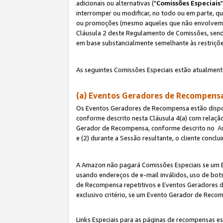
adicionais ou alternativas ("
Comissões Especiais
interromper ou modificar, no todo ou em parte, q
ou promoções (mesmo aqueles que não envolvem co
Cláusula 2 deste Regulamento de Comissões, send
em base substancialmente semelhante às restriçõ
As seguintes Comissões Especiais estão atualment
(a) Eventos Geradores de Recompen
Os Eventos Geradores de Recompensa estão dispo
conforme descrito nesta Cláusula 4(a) com relação
Gerador de Recompensa, conforme descrito no
A
e (2) durante a Sessão resultante, o cliente conc
A Amazon não pagará Comissões Especiais se um E
usando endereços de e-mail inválidos, uso de bo
de Recompensa repetitivos e Eventos Geradores de
exclusivo critério, se um Evento Gerador de Reco
Links Especiais para as páginas de recompensas es