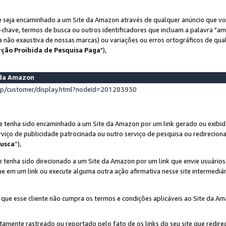
 seja encaminhado a um Site da Amazon através de qualquer anúncio que voc
-chave, termos de busca ou outros identificadores que incluam a palavra "a
ta não exaustiva de nossas marcas) ou variações ou erros ortográficos de qu
rção Proibida de Pesquisa Paga
"),
s da Amazon
lp/customer/display.html?nodeId=201283930
e tenha sido encaminhado a um Site da Amazon por um link gerado ou exibid
rviço de publicidade patrocinada ou outro serviço de pesquisa ou redirecion
usca
”),
 tenha sido direcionado a um Site da Amazon por um link que envie usuário
que em um link ou execute alguma outra ação afirmativa nesse site intermediár
 que esse cliente não cumpra os termos e condições aplicáveis ao Site da A
etamente rastreado ou reportado pelo fato de os links do seu site que redi