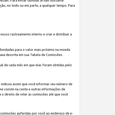
iais. Para evitar dúvidas (e não obstante
ição, no todo ou em parte, a qualquer tempo. Para
osso rastreamento interno e criar e distribuir a
redondadas para o valor mais próximo na moeda
taxa descrita em sua Tabela de Comissões.
al de cada mês em que elas foram obtidas pelo
ê indicou assim que você informar seu número de
me conste na conta e outras informações de
a o direito de reter as comissões até que você
 comissões auferidas por você ao endereço de e-