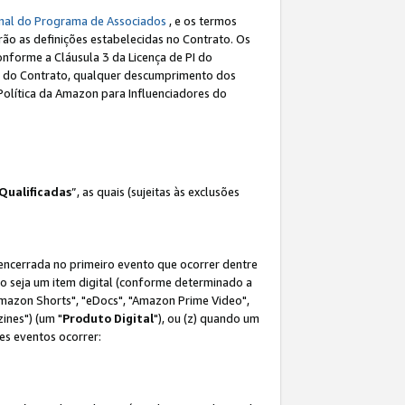
nal do Programa de Associados
, e os termos
rão as definições estabelecidas no Contrato. Os
onforme a Cláusula 3 da Licença de PI do
(a) do Contrato, qualquer descumprimento dos
Política da Amazon para Influenciadores do
Qualificadas
”, as quais (sujeitas às exclusões
 encerrada no primeiro evento que ocorrer dentre
não seja um item digital (conforme determinado a
mazon Shorts", "eDocs", "Amazon Prime Video",
ines") (um "
Produto Digital
"), ou (z) quando um
es eventos ocorrer: