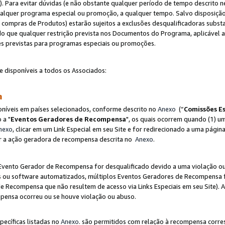
"). Para evitar dúvidas (e não obstante qualquer período de tempo descrito ne
ualquer programa especial ou promoção, a qualquer tempo. Salvo disposição
mpras de Produtos) estarão sujeitos a exclusões desqualificadoras substa
o que qualquer restrição prevista nos Documentos do Programa, aplicável
es previstas para programas especiais ou promoções.
e disponíveis a todos os Associados:
sa
níveis em países selecionados, conforme descrito no
Anexo
(“
Comissões Es
 a "
Eventos Geradores de Recompensa
", os quais ocorrem quando (1) um
nexo
, clicar em um Link Especial em seu Site e for redirecionado a uma pág
luir a ação geradora de recompensa descrita no
Anexo
.
vento Gerador de Recompensa for desqualificado devido a uma violação ou o
ts ou software automatizados, múltiplos Eventos Geradores de Recompensa 
 Recompensa que não resultem de acesso via Links Especiais em seu Site). 
mpensa ocorreu ou se houve violação ou abuso.
pecíficas listadas no
Anexo
. são permitidos com relação à recompensa corr