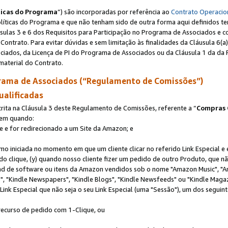
ticas do Programa
”) são incorporadas por referência ao
Contrato Operacio
Políticas do Programa e que não tenham sido de outra forma aqui definidos te
sulas 3 e 6 dos Requisitos para Participação no Programa de Associados e c
Contrato. Para evitar dúvidas e sem limitação às finalidades da Cláusula 6
ciados, da Licença de PI do Programa de Associados ou da Cláusula 1 da da 
aterial do Contrato.
ama de Associados (“Regulamento de Comissões”)
ualificadas
ta na Cláusula 3 deste Regulamento de Comissões, referente a “
Compras 
rem quando:
ite e for redirecionado a um Site da Amazon; e
omo iniciada no momento em que um cliente clicar no referido Link Especial e
rido clique, (y) quando nosso cliente fizer um pedido de outro Produto, que 
oad de software ou itens da Amazon vendidos sob o nome "Amazon Music", "A
 "Kindle Newspapers", "Kindle Blogs", "Kindle Newsfeeds" ou "Kindle Magaz
ink Especial que não seja o seu Link Especial (uma "Sessão"), um dos seguint
 recurso de pedido com 1-Clique, ou