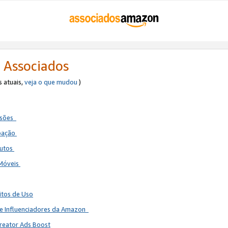
 Associados
s atuais,
veja o que mudou
)
ssões
ipação
dutos
 Móveis
itos de Uso
de Influenciadores da Amazon
reator Ads Boost