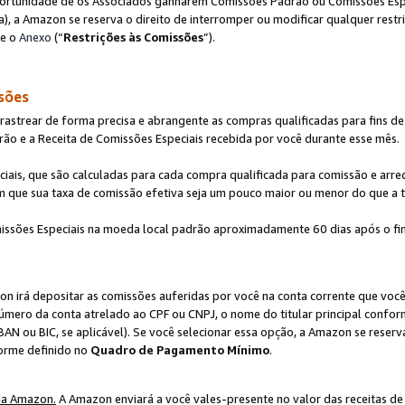
ortunidade de os Associados ganharem Comissões Padrão ou Comissões Espec
), a Amazon se reserva o direito de interromper ou modificar qualquer restr
te o
Anexo
(“
Restrições às Comissões
”).
sões
strear de forma precisa e abrangente as compras qualificadas para fins de n
ão e a Receita de Comissões Especiais recebida por você durante esse mês.
ciais, que são calculadas para cada compra qualificada para comissão e ar
m que sua taxa de comissão efetiva seja um pouco maior ou menor do que a 
ssões Especiais na moeda local padrão aproximadamente 60 dias após o fin
on irá depositar as comissões auferidas por você na conta corrente que voc
úmero da conta atrelado ao CPF ou CNPJ, o nome do titular principal confor
BAN ou BIC, se aplicável). Se você selecionar essa opção, a Amazon se reserv
forme definido no
Quadro de Pagamento Mínimo
.
da Amazon.
A Amazon enviará a você vales-presente no valor das receitas de