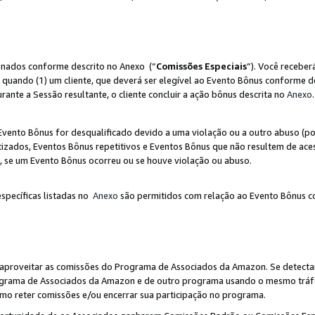
ionados conforme descrito no Anexo (“
Comissões Especiais
”). Você receber
 quando (1) um cliente, que deverá ser elegível ao Evento Bônus conforme d
urante a Sessão resultante, o cliente concluir a ação bônus descrita no
Anexo
.
ento Bônus for desqualificado devido a uma violação ou a outro abuso (por
izados, Eventos Bônus repetitivos e Eventos Bônus que não resultem de aces
io, se um Evento Bônus ocorreu ou se houve violação ou abuso.
específicas listadas no
Anexo
são permitidos com relação ao Evento Bônus c
 aproveitar as comissões do Programa de Associados da Amazon. Se detecta
rograma de Associados da Amazon e de outro programa usando o mesmo trá
mo reter comissões e/ou encerrar sua participação no programa.