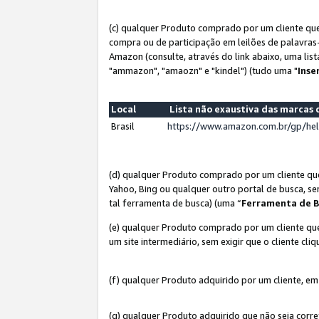
(c) qualquer Produto comprado por um cliente que
compra ou de participação em leilões de palavras
Amazon (consulte, através do link abaixo, uma lis
"ammazon", "amaozn" e "kindel") (tudo uma "
Inse
Local
Lista não exaustiva das marca
Brasil
https://www.amazon.com.br/gp/he
(d) qualquer Produto comprado por um cliente qu
Yahoo, Bing ou qualquer outro portal de busca, se
tal ferramenta de busca) (uma “
Ferramenta de B
(e) qualquer Produto comprado por um cliente que
um site intermediário, sem exigir que o cliente cli
(f) qualquer Produto adquirido por um cliente, em
(g) qualquer Produto adquirido que não seja corr