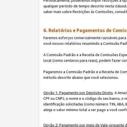
Periodicamente, poderemos impor restrições à op
qualquer período de tempo descrito nesta cláusula
saber mais sobre Restrições às Comissões, consul
6. Relatórios e Pagamentos de Comis
Faremos esforços comercialmente razoáveis para ra
você nossos relatórios resumindo a Comissão Padr
A Comissão Padrão e a Receita de Comissões Espe
local (como centavos para reais), podem fazer co
Pagaremos a Comissão Padrão e a Receita de Comi
método descrito abaixo que você selecionou.
Opção 1: Pagamento por Depósito Direto
. A Amaz
CPF ou CNPJ, o nome e o código do seu banco, o n
identificação solicitadas (como número TIN, ABA, I
atinja o valor mínimo total a ser pago a você con
Opção 2: Pagamento por meio de Vale-presente 