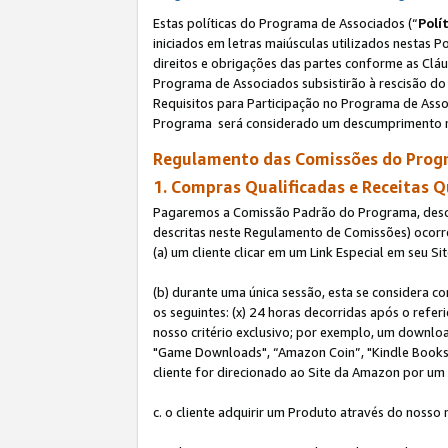
Estas políticas do Programa de Associados (“
Polí
iniciados em letras maiúsculas utilizados nestas 
direitos e obrigações das partes conforme as Cláu
Programa de Associados subsistirão à rescisão do 
Requisitos para Participação no Programa de Asso
Programa será considerado um descumprimento m
Regulamento das Comissões do Progr
1. Compras Qualificadas e Receitas Q
Pagaremos a Comissão Padrão do Programa, descri
descritas neste Regulamento de Comissões) ocor
(a) um cliente clicar em um Link Especial em seu S
(b) durante uma única sessão, esta se considera c
os seguintes: (x) 24 horas decorridas após o refe
nosso critério exclusivo; por exemplo, um downl
"Game Downloads", “Amazon Coin”, "Kindle Books",
cliente for direcionado ao Site da Amazon por um L
c. o cliente adquirir um Produto através do nosso