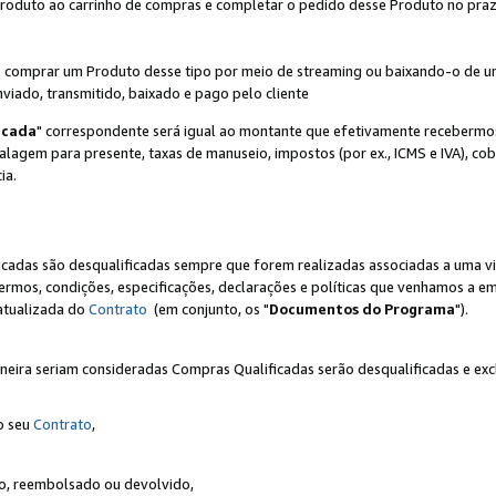
Produto ao carrinho de compras e completar o pedido desse Produto no prazo 
iente comprar um Produto desse tipo por meio de streaming ou baixando-o de 
nviado, transmitido, baixado e pago pelo cliente
icada
" correspondente será igual ao montante que efetivamente recebermo
gem para presente, taxas de manuseio, impostos (por ex., ICMS e IVA), cobra
ia.
ficadas são desqualificadas sempre que forem realizadas associadas a uma
rmos, condições, especificações, declarações e políticas que venhamos a em
 atualizada do
Contrato
(em conjunto, os "
Documentos do Programa
").
neira seriam consideradas Compras Qualificadas serão desqualificadas e ex
o seu
Contrato
,
do, reembolsado ou devolvido,