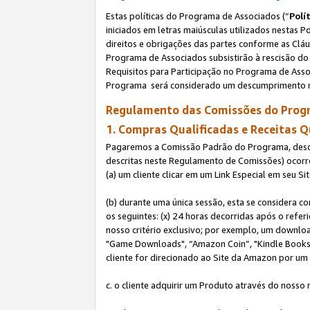
Estas políticas do Programa de Associados (“
Polí
iniciados em letras maiúsculas utilizados nestas 
direitos e obrigações das partes conforme as Cláu
Programa de Associados subsistirão à rescisão do 
Requisitos para Participação no Programa de Asso
Programa será considerado um descumprimento m
Regulamento das Comissões do Progr
1. Compras Qualificadas e Receitas Q
Pagaremos a Comissão Padrão do Programa, descri
descritas neste Regulamento de Comissões) ocor
(a) um cliente clicar em um Link Especial em seu S
(b) durante uma única sessão, esta se considera c
os seguintes: (x) 24 horas decorridas após o refe
nosso critério exclusivo; por exemplo, um downl
"Game Downloads", “Amazon Coin”, "Kindle Books",
cliente for direcionado ao Site da Amazon por um L
c. o cliente adquirir um Produto através do nosso