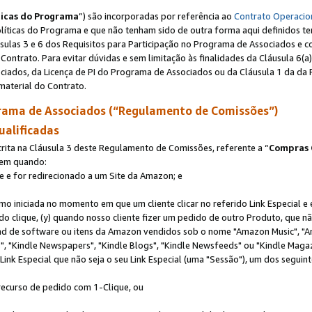
ticas do Programa
”) são incorporadas por referência ao
Contrato Operacio
Políticas do Programa e que não tenham sido de outra forma aqui definidos te
sulas 3 e 6 dos Requisitos para Participação no Programa de Associados e c
Contrato. Para evitar dúvidas e sem limitação às finalidades da Cláusula 6
ciados, da Licença de PI do Programa de Associados ou da Cláusula 1 da da 
aterial do Contrato.
ama de Associados (“Regulamento de Comissões”)
ualificadas
ta na Cláusula 3 deste Regulamento de Comissões, referente a “
Compras 
rem quando:
ite e for redirecionado a um Site da Amazon; e
omo iniciada no momento em que um cliente clicar no referido Link Especial e
rido clique, (y) quando nosso cliente fizer um pedido de outro Produto, que 
oad de software ou itens da Amazon vendidos sob o nome "Amazon Music", "A
 "Kindle Newspapers", "Kindle Blogs", "Kindle Newsfeeds" ou "Kindle Magaz
ink Especial que não seja o seu Link Especial (uma "Sessão"), um dos seguint
 recurso de pedido com 1-Clique, ou