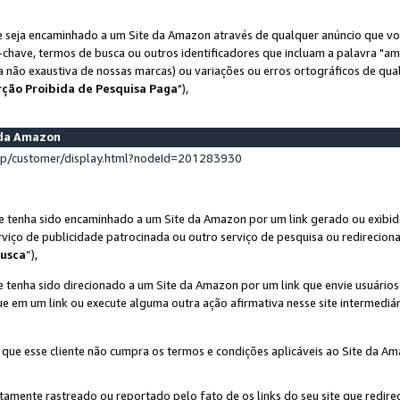
 seja encaminhado a um Site da Amazon através de qualquer anúncio que voc
-chave, termos de busca ou outros identificadores que incluam a palavra "a
ta não exaustiva de nossas marcas) ou variações ou erros ortográficos de qu
rção Proibida de Pesquisa Paga
"),
s da Amazon
lp/customer/display.html?nodeId=201283930
e tenha sido encaminhado a um Site da Amazon por um link gerado ou exibid
rviço de publicidade patrocinada ou outro serviço de pesquisa ou redirecion
usca
”),
 tenha sido direcionado a um Site da Amazon por um link que envie usuário
que em um link ou execute alguma outra ação afirmativa nesse site intermediár
 que esse cliente não cumpra os termos e condições aplicáveis ao Site da A
etamente rastreado ou reportado pelo fato de os links do seu site que redi