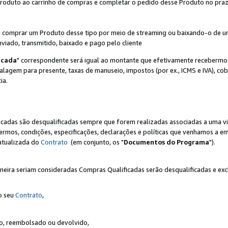
Produto ao carrinho de compras e completar o pedido desse Produto no prazo 
iente comprar um Produto desse tipo por meio de streaming ou baixando-o de 
nviado, transmitido, baixado e pago pelo cliente
icada
" correspondente será igual ao montante que efetivamente recebermo
gem para presente, taxas de manuseio, impostos (por ex., ICMS e IVA), cobra
ia.
ficadas são desqualificadas sempre que forem realizadas associadas a uma
rmos, condições, especificações, declarações e políticas que venhamos a em
 atualizada do
Contrato
(em conjunto, os "
Documentos do Programa
").
neira seriam consideradas Compras Qualificadas serão desqualificadas e ex
o seu
Contrato
,
do, reembolsado ou devolvido,