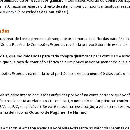
ortunidade de os Associados ganharem Comissões Padrão ou Comissões Espec
), a Amazon se reserva o direito de interromper ou modificar qualquer restr
te o
Anexo
(“
Restrições às Comissões
”).
sões
strear de forma precisa e abrangente as compras qualificadas para fins de n
ão e a Receita de Comissões Especiais recebida por você durante esse mês.
ciais, que são calculadas para cada compra qualificada para comissão e ar
m que sua taxa de comissão efetiva seja um pouco maior ou menor do que a 
ssões Especiais na moeda local padrão aproximadamente 60 dias após o fin
on irá depositar as comissões auferidas por você na conta corrente que voc
úmero da conta atrelado ao CPF ou CNPJ, o nome do titular principal confor
BAN ou BIC, se aplicável). Se você selecionar essa opção, a Amazon se reserv
forme definido no
Quadro de Pagamento Mínimo
.
da Amazon.
A Amazon enviará a você vales-presente no valor das receitas de