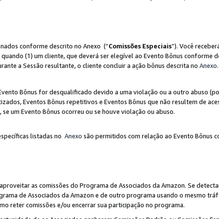
ionados conforme descrito no Anexo (“
Comissões Especiais
”). Você receber
 quando (1) um cliente, que deverá ser elegível ao Evento Bônus conforme d
urante a Sessão resultante, o cliente concluir a ação bônus descrita no
Anexo
.
ento Bônus for desqualificado devido a uma violação ou a outro abuso (por
izados, Eventos Bônus repetitivos e Eventos Bônus que não resultem de aces
io, se um Evento Bônus ocorreu ou se houve violação ou abuso.
específicas listadas no
Anexo
são permitidos com relação ao Evento Bônus c
 aproveitar as comissões do Programa de Associados da Amazon. Se detecta
rograma de Associados da Amazon e de outro programa usando o mesmo trá
mo reter comissões e/ou encerrar sua participação no programa.