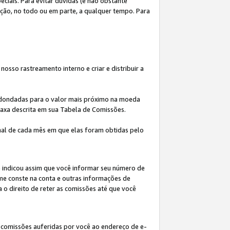
iais. Para evitar dúvidas (e não obstante
ição, no todo ou em parte, a qualquer tempo. Para
osso rastreamento interno e criar e distribuir a
redondadas para o valor mais próximo na moeda
taxa descrita em sua Tabela de Comissões.
al de cada mês em que elas foram obtidas pelo
ê indicou assim que você informar seu número de
me conste na conta e outras informações de
a o direito de reter as comissões até que você
 comissões auferidas por você ao endereço de e-