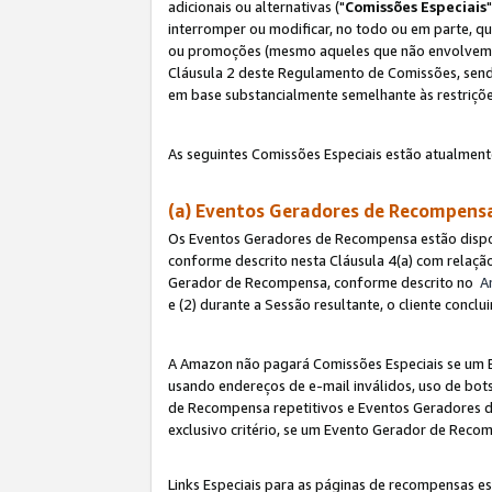
adicionais ou alternativas ("
Comissões Especiais
interromper ou modificar, no todo ou em parte, q
ou promoções (mesmo aqueles que não envolvem co
Cláusula 2 deste Regulamento de Comissões, send
em base substancialmente semelhante às restriçõ
As seguintes Comissões Especiais estão atualment
(a) Eventos Geradores de Recompen
Os Eventos Geradores de Recompensa estão dispo
conforme descrito nesta Cláusula 4(a) com relação
Gerador de Recompensa, conforme descrito no
A
e (2) durante a Sessão resultante, o cliente conc
A Amazon não pagará Comissões Especiais se um E
usando endereços de e-mail inválidos, uso de bo
de Recompensa repetitivos e Eventos Geradores de
exclusivo critério, se um Evento Gerador de Reco
Links Especiais para as páginas de recompensas es