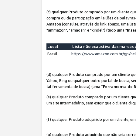
(c) qualquer Produto comprado por um cliente que
compra ou de participação em leilões de palavras
Amazon (consulte, através do link abaixo, uma lis
"ammazon", "amaozn" e "kindel") (tudo uma "
Inse
Local
Lista não exaustiva das marca
Brasil
https://www.amazon.com.br/gp/he
(d) qualquer Produto comprado por um cliente qu
Yahoo, Bing ou qualquer outro portal de busca, se
tal ferramenta de busca) (uma “
Ferramenta de B
(e) qualquer Produto comprado por um cliente que
um site intermediário, sem exigir que o cliente cli
(f) qualquer Produto adquirido por um cliente, em
(g) qualquer Produto adquirido que não seja corr