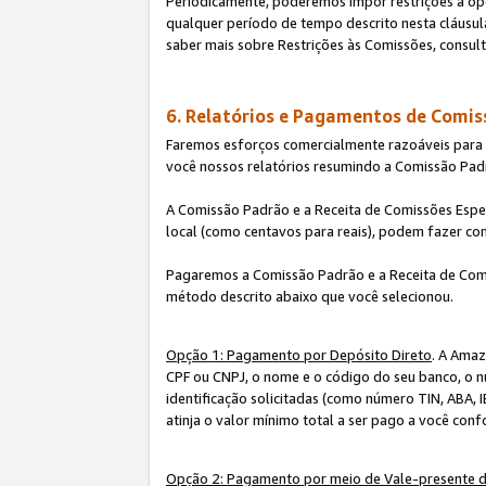
Periodicamente, poderemos impor restrições à op
qualquer período de tempo descrito nesta cláusula
saber mais sobre Restrições às Comissões, consul
6. Relatórios e Pagamentos de Comis
Faremos esforços comercialmente razoáveis para ra
você nossos relatórios resumindo a Comissão Padr
A Comissão Padrão e a Receita de Comissões Espe
local (como centavos para reais), podem fazer co
Pagaremos a Comissão Padrão e a Receita de Comi
método descrito abaixo que você selecionou.
Opção 1: Pagamento por Depósito Direto
. A Amaz
CPF ou CNPJ, o nome e o código do seu banco, o n
identificação solicitadas (como número TIN, ABA, I
atinja o valor mínimo total a ser pago a você con
Opção 2: Pagamento por meio de Vale-presente 