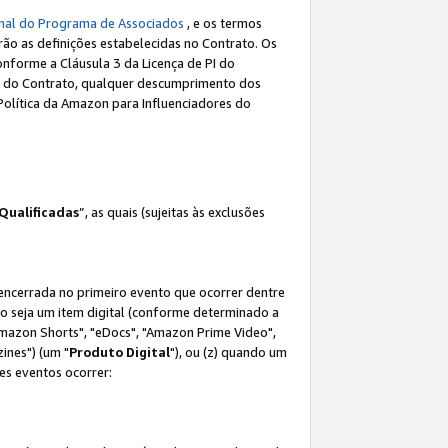
nal do Programa de Associados
, e os termos
rão as definições estabelecidas no Contrato. Os
onforme a Cláusula 3 da Licença de PI do
(a) do Contrato, qualquer descumprimento dos
Política da Amazon para Influenciadores do
Qualificadas
”, as quais (sujeitas às exclusões
 encerrada no primeiro evento que ocorrer dentre
não seja um item digital (conforme determinado a
mazon Shorts", "eDocs", "Amazon Prime Video",
ines") (um "
Produto Digital
"), ou (z) quando um
es eventos ocorrer: