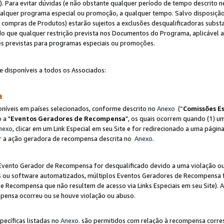
"). Para evitar dúvidas (e não obstante qualquer período de tempo descrito ne
ualquer programa especial ou promoção, a qualquer tempo. Salvo disposição
mpras de Produtos) estarão sujeitos a exclusões desqualificadoras substa
o que qualquer restrição prevista nos Documentos do Programa, aplicável
es previstas para programas especiais ou promoções.
e disponíveis a todos os Associados:
sa
níveis em países selecionados, conforme descrito no
Anexo
(“
Comissões Es
 a "
Eventos Geradores de Recompensa
", os quais ocorrem quando (1) um
nexo
, clicar em um Link Especial em seu Site e for redirecionado a uma pág
luir a ação geradora de recompensa descrita no
Anexo
.
vento Gerador de Recompensa for desqualificado devido a uma violação ou o
ts ou software automatizados, múltiplos Eventos Geradores de Recompensa 
 Recompensa que não resultem de acesso via Links Especiais em seu Site). 
mpensa ocorreu ou se houve violação ou abuso.
pecíficas listadas no
Anexo
. são permitidos com relação à recompensa corr