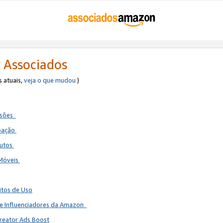
 Associados
s atuais,
veja o que mudou
)
ssões
ipação
dutos
 Móveis
itos de Uso
de Influenciadores da Amazon
reator Ads Boost