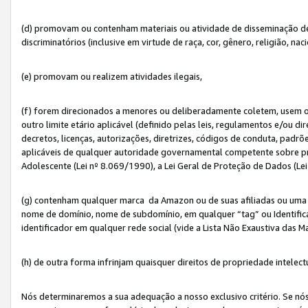
(d) promovam ou contenham materiais ou atividade de disseminação de ód
discriminatórios (inclusive em virtude de raça, cor, gênero, religião, nac
(e) promovam ou realizem atividades ilegais,
(f) forem direcionados a menores ou deliberadamente coletem, usem 
outro limite etário aplicável (definido pelas leis, regulamentos e/ou dir
decretos, licenças, autorizações, diretrizes, códigos de conduta, padrõ
aplicáveis de qualquer autoridade governamental competente sobre pro
Adolescente (Lei nº 8.069/1990), a Lei Geral de Proteção de Dados (Le
(g) contenham qualquer marca da Amazon ou de suas afiliadas ou uma v
nome de domínio, nome de subdomínio, em qualquer “tag” ou Identific
identificador em qualquer rede social (vide a Lista Não Exaustiva das 
(h) de outra forma infrinjam quaisquer direitos de propriedade intelect
Nós determinaremos a sua adequação a nosso exclusivo critério. Se nó