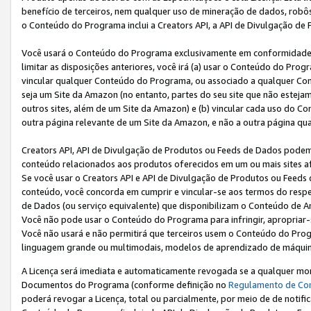
benefício de terceiros, nem qualquer uso de mineração de dados, robô
o Conteúdo do Programa inclui a Creators API, a API de Divulgação de
Você usará o Conteúdo do Programa exclusivamente em conformidad
limitar as disposições anteriores, você irá (a) usar o Conteúdo do Pro
vincular qualquer Conteúdo do Programa, ou associado a qualquer Con
seja um Site da Amazon (no entanto, partes do seu site que não estej
outros sites, além de um Site da Amazon) e (b) vincular cada uso do 
outra página relevante de um Site da Amazon, e não a outra página qua
Creators API, API de Divulgação de Produtos ou Feeds de Dados podem 
conteúdo relacionados aos produtos oferecidos em um ou mais sites af
Se você usar o Creators API e API de Divulgação de Produtos ou Feeds 
conteúdo, você concorda em cumprir e vincular-se aos termos do respe
de Dados (ou serviço equivalente) que disponibilizam o Conteúdo de An
Você não pode usar o Conteúdo do Programa para infringir, apropriar-s
Você não usará e não permitirá que terceiros usem o Conteúdo do Pro
linguagem grande ou multimodais, modelos de aprendizado de máquina
A Licença será imediata e automaticamente revogada se a qualquer m
Documentos do Programa (conforme definição no
Regulamento de Co
poderá revogar a Licença, total ou parcialmente, por meio de de notifi