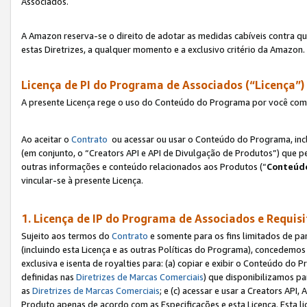
Associados.
A Amazon reserva-se o direito de adotar as medidas cabíveis contra 
estas Diretrizes, a qualquer momento e a exclusivo critério da Amazon.
Licença de PI do Programa de Associados (“Licença”)
A presente Licença rege o uso do Conteúdo do Programa por você com 
Ao aceitar o
Contrato
ou acessar ou usar o Conteúdo do Programa, incl
(em conjunto, o “Creators API e API de Divulgação de Produtos”) que 
outras informações e conteúdo relacionados aos Produtos (“
Conteúdo
vincular-se à presente Licença.
1. Licença de IP do Programa de Associados e Requis
Sujeito aos termos do
Contrato
e somente para os fins limitados de p
(incluindo esta Licença e as outras Políticas do Programa), concedemos 
exclusiva e isenta de royalties para: (a) copiar e exibir o Conteúdo 
definidas nas
Diretrizes de Marcas Comerciais
) que disponibilizamos p
as
Diretrizes de Marcas Comerciais
; e (c) acessar e usar a Creators AP
Produto apenas de acordo com as Especificações e esta Licença. Esta 