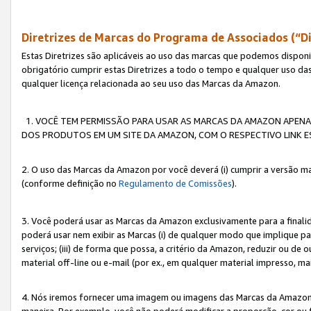
Diretrizes de Marcas do Programa de Associados (“Di
Estas Diretrizes são aplicáveis ao uso das marcas que podemos dispon
obrigatório cumprir estas Diretrizes a todo o tempo e qualquer uso da
qualquer licença relacionada ao seu uso das Marcas da Amazon.
1. VOCÊ TEM PERMISSÃO PARA USAR AS MARCAS DA AMAZON APENAS 
DOS PRODUTOS EM UM SITE DA AMAZON, COM O RESPECTIVO LINK ES
2. O uso das Marcas da Amazon por você deverá (i) cumprir a versão ma
(conforme definição no
Regulamento de Comissões
).
3. Você poderá usar as Marcas da Amazon exclusivamente para a fina
poderá usar nem exibir as Marcas (i) de qualquer modo que implique p
serviços; (iii) de forma que possa, a critério da Amazon, reduzir ou d
material off-line ou e-mail (por ex., em qualquer material impresso, 
4. Nós iremos fornecer uma imagem ou imagens das Marcas da Amazon
maneira. Por exemplo, você não poderá modificar a proporção, cor ou 