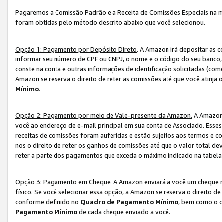
Pagaremos a Comissão Padrão e a Receita de Comissões Especiais na 
foram obtidas pelo método descrito abaixo que você selecionou.
Opção 1: Pagamento por Depósito Direto
. A Amazon irá depositar as 
informar seu número de CPF ou CNPJ, o nome e o código do seu banco, 
conste na conta e outras informações de identificação solicitadas (como
Amazon se reserva o direito de reter as comissões até que você atinja
Mínimo
.
Opção 2: Pagamento por meio de Vale-presente da Amazon.
A Amazon 
você ao endereço de e-mail principal em sua conta de Associado. Ess
receitas de comissões foram auferidas e estão sujeitos aos termos e c
nos o direito de reter os ganhos de comissões até que o valor total 
reter a parte dos pagamentos que exceda o máximo indicado na tabel
Opção 3: Pagamento em Cheque.
A Amazon enviará a você um cheque n
físico. Se você selecionar essa opção, a Amazon se reserva o direito de
conforme definido no
Quadro de Pagamento Mínimo
, bem como o d
Pagamento Mínimo
de cada cheque enviado a você.