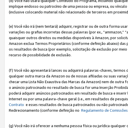
(d) Você não usará qualquer Conteúdo do Programa, incluindo qualqu
implique endosso ou patrocínio de uma pessoa ou empresa, ou vínculo 
(inclusive colocando material não relacionado de terceiros em proxim
(e) Você não irá (nem tentará) adquirir, registrar ou de outra forma 
variações ou grafias incorretas dessas palavras (por ex., “ammazon,” 
quaisquer outros direitos ou medidas disponíveis à Amazon, por solic
Amazon exclua Termos Proprietários (conforme definição abaixo) das
os resultados de busca (por exemplo, solicitação de exclusão por meio
recurso de possibilidade de exclusão.
(f) Você não apresentará lances ou adquirirá palavras-chaves, termos d
qualquer outra marca da Amazon ou de nossas afiliadas ou suas variaçõ
checar uma Lista Não Exaustiva das Marcas da Amazon) nem de outra f
o anúncio patrocinado no resultado de busca for uma Inserção Proibid
poderá adquirir anúncios patrocinados em resultado de busca e inseri
Internet ou por uma palavra-chave geral (i.e., em resultados de pesqui
Contrato
e esses resultados de busca patrocinados ou não patrocinados 
Redirecionamento (conforme definição no
Regulamento de Comissões
(g) Você não irá oferecer a nenhuma pessoa física ou jurídica qualquer