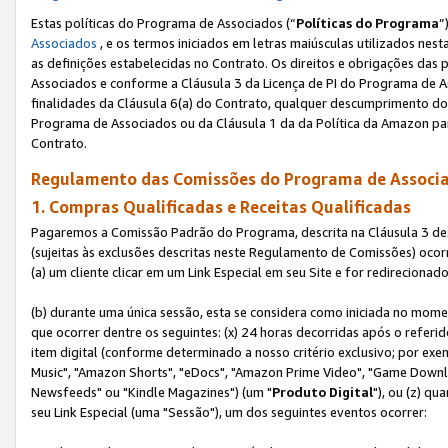
Estas políticas do Programa de Associados (“
Políticas do Programa
”
Associados
, e os termos iniciados em letras maiúsculas utilizados nes
as definições estabelecidas no Contrato. Os direitos e obrigações das
Associados e conforme a Cláusula 3 da Licença de PI do Programa de As
finalidades da Cláusula 6(a) do Contrato, qualquer descumprimento do
Programa de Associados ou da Cláusula 1 da da Política da Amazon p
Contrato.
Regulamento das Comissões do Programa de Associa
1. Compras Qualificadas e Receitas Qualificadas
Pagaremos a Comissão Padrão do Programa, descrita na Cláusula 3 de
(sujeitas às exclusões descritas neste Regulamento de Comissões) oco
(a) um cliente clicar em um Link Especial em seu Site e for redireciona
(b) durante uma única sessão, esta se considera como iniciada no momen
que ocorrer dentre os seguintes: (x) 24 horas decorridas após o referi
item digital (conforme determinado a nosso critério exclusivo; por 
Music", "Amazon Shorts", "eDocs", "Amazon Prime Video", "Game Downlo
Newsfeeds" ou "Kindle Magazines") (um "
Produto Digital
"), ou (z) q
seu Link Especial (uma "Sessão"), um dos seguintes eventos ocorrer: