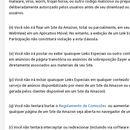
malware, vírus, worm, trojan horse, ou outro código malicioso ou preju
deliberadamente autorizado pelos usuários antes de seu download ou 
usuários.
(n) Você não irá fixar um Site da Amazon, total ou parcialmente, em seu
WebView) em um Aplicativo Móvel. No entanto, a exibição de um Link E
Participação não constituirá violação a esta cláusula.
(o) Você não irá postar ou exibir quaisquer Links Especiais ou outro
em anúncios de página transitória ou anúncios de sobreposição (layer
diretamente associados aos materiais de seu Site.
(p) Você não irá incluir quaisquer Links Especiais em qualquer conte
serviço de anúncio disponibilizado por meio de um Site da Amazon ou em
gerada pelos clientes disponível em um Site da Amazon).
(q) Você não tentará burlar o
Regulamento de Comissões
ou aumentar a
qualquer página de um Site da Amazon seja aberta no navegador de um cli
(r) Você não tentará interceptar ou redirecionar (incluindo via softwar