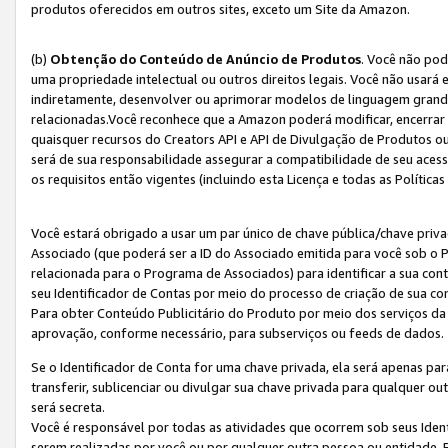
produtos oferecidos em outros sites, exceto um Site da Amazon.
(b)
Obtenção do Conteúdo de Anúncio de Produtos
. Você não pod
uma propriedade intelectual ou outros direitos legais. Você não usará
indiretamente, desenvolver ou aprimorar modelos de linguagem grand
relacionadas.Você reconhece que a Amazon poderá modificar, encerrar 
quaisquer recursos do Creators API e API de Divulgação de Produtos 
será de sua responsabilidade assegurar a compatibilidade de seu aces
os requisitos então vigentes (incluindo esta Licença e todas as Política
Você estará obrigado a usar um par único de chave pública/chave priva
Associado (que poderá ser a ID do Associado emitida para você sob o
relacionada para o Programa de Associados) para identificar a sua co
seu Identificador de Contas por meio do processo de criação de sua co
Para obter Conteúdo Publicitário do Produto por meio dos serviços da
aprovação, conforme necessário, para subserviços ou feeds de dados.
Se o Identificador de Conta for uma chave privada, ela será apenas par
transferir, sublicenciar ou divulgar sua chave privada para qualquer ou
será secreta.
Você é responsável por todas as atividades que ocorrem sob seus Iden
serem realizadas por você ou por qualquer outra pessoa ou entidade. 