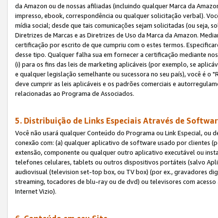
da Amazon ou de nossas afiliadas (incluindo qualquer Marca da Amazo
impresso, ebook, correspondência ou qualquer solicitação verbal). Você
mídia social; desde que tais comunicações sejam solicitadas (ou seja, 
Diretrizes de Marcas e as Diretrizes de Uso da Marca da Amazon. Media
certificação por escrito de que cumpriu com o estes termos. Especifica
desse tipo. Qualquer falha sua em fornecer a certificação mediante noss
(i) para os fins das leis de marketing aplicáveis (por exemplo, se apl
e qualquer legislação semelhante ou sucessora no seu país), você é o "
deve cumprir as leis aplicáveis e os padrões comerciais e autorregula
relacionadas ao Programa de Associados.
5. Distribuição de Links Especiais Através de Softwar
Você não usará qualquer Conteúdo do Programa ou Link Especial, ou de
conexão com: (a) qualquer aplicativo de software usado por clientes (
extensão, componente ou qualquer outro aplicativo executável ou insta
telefones celulares, tablets ou outros dispositivos portáteis (salvo A
audiovisual (television set-top box, ou TV box) (por ex., gravadores di
streaming, tocadores de blu-ray ou de dvd) ou televisores com acesso à
Internet Vizio).