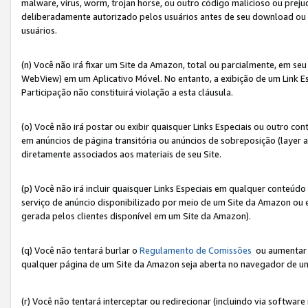
malware, vírus, worm, trojan horse, ou outro código malicioso ou preju
deliberadamente autorizado pelos usuários antes de seu download ou 
usuários.
(n) Você não irá fixar um Site da Amazon, total ou parcialmente, em seu
WebView) em um Aplicativo Móvel. No entanto, a exibição de um Link E
Participação não constituirá violação a esta cláusula.
(o) Você não irá postar ou exibir quaisquer Links Especiais ou outro
em anúncios de página transitória ou anúncios de sobreposição (layer
diretamente associados aos materiais de seu Site.
(p) Você não irá incluir quaisquer Links Especiais em qualquer conte
serviço de anúncio disponibilizado por meio de um Site da Amazon ou em
gerada pelos clientes disponível em um Site da Amazon).
(q) Você não tentará burlar o
Regulamento de Comissões
ou aumentar a
qualquer página de um Site da Amazon seja aberta no navegador de um cli
(r) Você não tentará interceptar ou redirecionar (incluindo via softwar