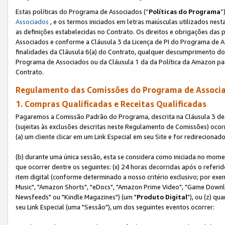
Estas políticas do Programa de Associados (“
Políticas do Programa
”
Associados
, e os termos iniciados em letras maiúsculas utilizados nes
as definições estabelecidas no Contrato. Os direitos e obrigações das
Associados e conforme a Cláusula 3 da Licença de PI do Programa de As
finalidades da Cláusula 6(a) do Contrato, qualquer descumprimento do
Programa de Associados ou da Cláusula 1 da da Política da Amazon p
Contrato.
Regulamento das Comissões do Programa de Associa
1. Compras Qualificadas e Receitas Qualificadas
Pagaremos a Comissão Padrão do Programa, descrita na Cláusula 3 de
(sujeitas às exclusões descritas neste Regulamento de Comissões) oco
(a) um cliente clicar em um Link Especial em seu Site e for redireciona
(b) durante uma única sessão, esta se considera como iniciada no momen
que ocorrer dentre os seguintes: (x) 24 horas decorridas após o referi
item digital (conforme determinado a nosso critério exclusivo; por 
Music", "Amazon Shorts", "eDocs", "Amazon Prime Video", "Game Downlo
Newsfeeds" ou "Kindle Magazines") (um "
Produto Digital
"), ou (z) q
seu Link Especial (uma "Sessão"), um dos seguintes eventos ocorrer: