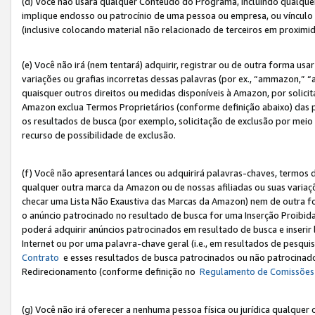
(d) Você não usará qualquer Conteúdo do Programa, incluindo qualqu
implique endosso ou patrocínio de uma pessoa ou empresa, ou vínculo 
(inclusive colocando material não relacionado de terceiros em proxim
(e) Você não irá (nem tentará) adquirir, registrar ou de outra forma 
variações ou grafias incorretas dessas palavras (por ex., “ammazon,” 
quaisquer outros direitos ou medidas disponíveis à Amazon, por solic
Amazon exclua Termos Proprietários (conforme definição abaixo) das
os resultados de busca (por exemplo, solicitação de exclusão por meio
recurso de possibilidade de exclusão.
(f) Você não apresentará lances ou adquirirá palavras-chaves, termos d
qualquer outra marca da Amazon ou de nossas afiliadas ou suas variaçõ
checar uma Lista Não Exaustiva das Marcas da Amazon) nem de outra f
o anúncio patrocinado no resultado de busca for uma Inserção Proibid
poderá adquirir anúncios patrocinados em resultado de busca e inseri
Internet ou por uma palavra-chave geral (i.e., em resultados de pesqui
Contrato
e esses resultados de busca patrocinados ou não patrocinados 
Redirecionamento (conforme definição no
Regulamento de Comissões
(g) Você não irá oferecer a nenhuma pessoa física ou jurídica qualquer