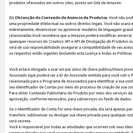
produtos oferecidos em outros sites, exceto um Site da Amazon.
(b)
Obtenção do Conteúdo de Anúncio de Produtos
. Você não pod
uma propriedade intelectual ou outros direitos legais. Você não usará
indiretamente, desenvolver ou aprimorar modelos de linguagem grand
relacionadas.Você reconhece que a Amazon poderá modificar, encerrar 
quaisquer recursos do Creators API e API de Divulgação de Produtos 
será de sua responsabilidade assegurar a compatibilidade de seu aces
os requisitos então vigentes (incluindo esta Licença e todas as Política
Você estará obrigado a usar um par único de chave pública/chave priva
Associado (que poderá ser a ID do Associado emitida para você sob o
relacionada para o Programa de Associados) para identificar a sua co
seu Identificador de Contas por meio do processo de criação de sua co
Para obter Conteúdo Publicitário do Produto por meio dos serviços da
aprovação, conforme necessário, para subserviços ou feeds de dados.
Se o Identificador de Conta for uma chave privada, ela será apenas par
transferir, sublicenciar ou divulgar sua chave privada para qualquer ou
será secreta.
Você é responsável por todas as atividades que ocorrem sob seus Iden
serem realizadas por você ou por qualquer outra pessoa ou entidade. 