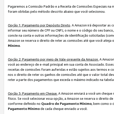
Pagaremos a Comissão Padrão e a Receita de Comissões Especiais na 
foram obtidas pelo método descrito abaixo que você selecionou.
Opção 1: Pagamento por Depósito Direto
. A Amazon irá depositar as 
informar seu número de CPF ou CNPJ, o nome e o código do seu banco, 
conste na conta e outras informações de identificação solicitadas (como
Amazon se reserva o direito de reter as comissões até que você atinja
Mínimo
.
Opção 2: Pagamento por meio de Vale-presente da Amazon.
A Amazon 
você ao endereço de e-mail principal em sua conta de Associado. Ess
receitas de comissões foram auferidas e estão sujeitos aos termos e c
nos o direito de reter os ganhos de comissões até que o valor total 
reter a parte dos pagamentos que exceda o máximo indicado na tabel
Opção 3: Pagamento em Cheque.
A Amazon enviará a você um cheque n
físico. Se você selecionar essa opção, a Amazon se reserva o direito de
conforme definido no
Quadro de Pagamento Mínimo
, bem como o d
Pagamento Mínimo
de cada cheque enviado a você.