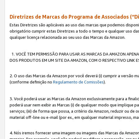
Diretrizes de Marcas do Programa de Associados (“Di
Estas Diretrizes são aplicáveis ao uso das marcas que podemos dispon
obrigatório cumprir estas Diretrizes a todo o tempo e qualquer uso da
qualquer licença relacionada ao seu uso das Marcas da Amazon.
1. VOCÊ TEM PERMISSÃO PARA USAR AS MARCAS DA AMAZON APENAS 
DOS PRODUTOS EM UM SITE DA AMAZON, COM O RESPECTIVO LINK ES
2. O uso das Marcas da Amazon por você deverá (i) cumprir a versão ma
(conforme definição no
Regulamento de Comissões
).
3. Você poderá usar as Marcas da Amazon exclusivamente para a fina
poderá usar nem exibir as Marcas (i) de qualquer modo que implique p
serviços; (iii) de forma que possa, a critério da Amazon, reduzir ou d
material off-line ou e-mail (por ex., em qualquer material impresso, 
4. Nós iremos fornecer uma imagem ou imagens das Marcas da Amazon
maneira. Por exemplo, você não poderá modificar a proporção, cor ou 