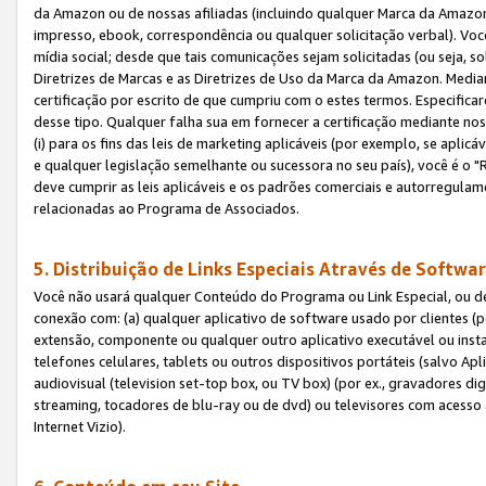
da Amazon ou de nossas afiliadas (incluindo qualquer Marca da Amazo
impresso, ebook, correspondência ou qualquer solicitação verbal). Você
mídia social; desde que tais comunicações sejam solicitadas (ou seja, 
Diretrizes de Marcas e as Diretrizes de Uso da Marca da Amazon. Media
certificação por escrito de que cumpriu com o estes termos. Especifica
desse tipo. Qualquer falha sua em fornecer a certificação mediante noss
(i) para os fins das leis de marketing aplicáveis (por exemplo, se apl
e qualquer legislação semelhante ou sucessora no seu país), você é o "
deve cumprir as leis aplicáveis e os padrões comerciais e autorregula
relacionadas ao Programa de Associados.
5. Distribuição de Links Especiais Através de Softwar
Você não usará qualquer Conteúdo do Programa ou Link Especial, ou de
conexão com: (a) qualquer aplicativo de software usado por clientes (
extensão, componente ou qualquer outro aplicativo executável ou insta
telefones celulares, tablets ou outros dispositivos portáteis (salvo A
audiovisual (television set-top box, ou TV box) (por ex., gravadores di
streaming, tocadores de blu-ray ou de dvd) ou televisores com acesso à
Internet Vizio).