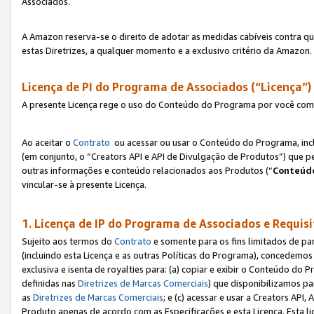
Associados.
A Amazon reserva-se o direito de adotar as medidas cabíveis contra 
estas Diretrizes, a qualquer momento e a exclusivo critério da Amazon.
Licença de PI do Programa de Associados (“Licença”)
A presente Licença rege o uso do Conteúdo do Programa por você com 
Ao aceitar o
Contrato
ou acessar ou usar o Conteúdo do Programa, incl
(em conjunto, o “Creators API e API de Divulgação de Produtos”) que 
outras informações e conteúdo relacionados aos Produtos (“
Conteúdo
vincular-se à presente Licença.
1. Licença de IP do Programa de Associados e Requis
Sujeito aos termos do
Contrato
e somente para os fins limitados de p
(incluindo esta Licença e as outras Políticas do Programa), concedemos 
exclusiva e isenta de royalties para: (a) copiar e exibir o Conteúdo 
definidas nas
Diretrizes de Marcas Comerciais
) que disponibilizamos p
as
Diretrizes de Marcas Comerciais
; e (c) acessar e usar a Creators AP
Produto apenas de acordo com as Especificações e esta Licença. Esta 