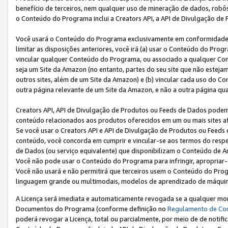
benefício de terceiros, nem qualquer uso de mineração de dados, robô
o Conteúdo do Programa inclui a Creators API, a API de Divulgação de
Você usará o Conteúdo do Programa exclusivamente em conformidad
limitar as disposições anteriores, você irá (a) usar o Conteúdo do Pro
vincular qualquer Conteúdo do Programa, ou associado a qualquer Con
seja um Site da Amazon (no entanto, partes do seu site que não estej
outros sites, além de um Site da Amazon) e (b) vincular cada uso do 
outra página relevante de um Site da Amazon, e não a outra página qua
Creators API, API de Divulgação de Produtos ou Feeds de Dados podem 
conteúdo relacionados aos produtos oferecidos em um ou mais sites af
Se você usar o Creators API e API de Divulgação de Produtos ou Feeds 
conteúdo, você concorda em cumprir e vincular-se aos termos do respe
de Dados (ou serviço equivalente) que disponibilizam o Conteúdo de An
Você não pode usar o Conteúdo do Programa para infringir, apropriar-s
Você não usará e não permitirá que terceiros usem o Conteúdo do Pro
linguagem grande ou multimodais, modelos de aprendizado de máquina
A Licença será imediata e automaticamente revogada se a qualquer m
Documentos do Programa (conforme definição no
Regulamento de Co
poderá revogar a Licença, total ou parcialmente, por meio de de notifi