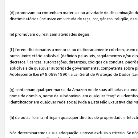
(d) promovam ou contenham materiais ou atividade de disseminação de ód
discriminatórios (inclusive em virtude de raça, cor, gênero, religião, nac
(e) promovam ou realizem atividades ilegais,
(f) forem direcionados a menores ou deliberadamente coletem, usem 
outro limite etário aplicável (definido pelas leis, regulamentos e/ou dir
decretos, licenças, autorizações, diretrizes, códigos de conduta, padrõ
aplicáveis de qualquer autoridade governamental competente sobre pro
Adolescente (Lei nº 8.069/1990), a Lei Geral de Proteção de Dados (Le
(g) contenham qualquer marca da Amazon ou de suas afiliadas ou uma v
nome de domínio, nome de subdomínio, em qualquer “tag” ou Identific
identificador em qualquer rede social (vide a Lista Não Exaustiva das 
(h) de outra forma infrinjam quaisquer direitos de propriedade intelect
Nós determinaremos a sua adequação a nosso exclusivo critério. Se nó