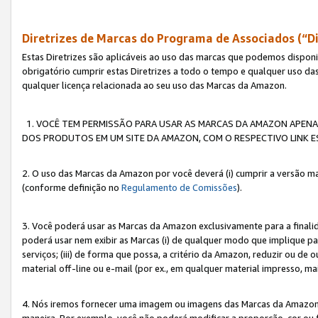
Diretrizes de Marcas do Programa de Associados (“Di
Estas Diretrizes são aplicáveis ao uso das marcas que podemos dispon
obrigatório cumprir estas Diretrizes a todo o tempo e qualquer uso da
qualquer licença relacionada ao seu uso das Marcas da Amazon.
1. VOCÊ TEM PERMISSÃO PARA USAR AS MARCAS DA AMAZON APENAS 
DOS PRODUTOS EM UM SITE DA AMAZON, COM O RESPECTIVO LINK ES
2. O uso das Marcas da Amazon por você deverá (i) cumprir a versão ma
(conforme definição no
Regulamento de Comissões
).
3. Você poderá usar as Marcas da Amazon exclusivamente para a fina
poderá usar nem exibir as Marcas (i) de qualquer modo que implique p
serviços; (iii) de forma que possa, a critério da Amazon, reduzir ou d
material off-line ou e-mail (por ex., em qualquer material impresso, 
4. Nós iremos fornecer uma imagem ou imagens das Marcas da Amazon
maneira. Por exemplo, você não poderá modificar a proporção, cor ou 