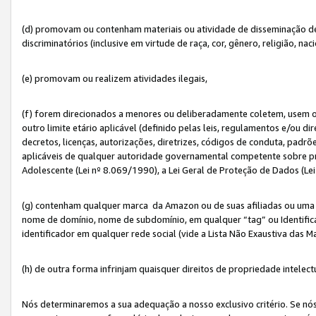
(d) promovam ou contenham materiais ou atividade de disseminação de ód
discriminatórios (inclusive em virtude de raça, cor, gênero, religião, nac
(e) promovam ou realizem atividades ilegais,
(f) forem direcionados a menores ou deliberadamente coletem, usem 
outro limite etário aplicável (definido pelas leis, regulamentos e/ou dir
decretos, licenças, autorizações, diretrizes, códigos de conduta, padrõ
aplicáveis de qualquer autoridade governamental competente sobre pro
Adolescente (Lei nº 8.069/1990), a Lei Geral de Proteção de Dados (Le
(g) contenham qualquer marca da Amazon ou de suas afiliadas ou uma v
nome de domínio, nome de subdomínio, em qualquer “tag” ou Identific
identificador em qualquer rede social (vide a Lista Não Exaustiva das 
(h) de outra forma infrinjam quaisquer direitos de propriedade intelect
Nós determinaremos a sua adequação a nosso exclusivo critério. Se nó