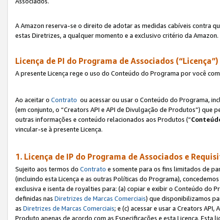
Associados.
A Amazon reserva-se o direito de adotar as medidas cabíveis contra 
estas Diretrizes, a qualquer momento e a exclusivo critério da Amazon.
Licença de PI do Programa de Associados (“Licença”)
A presente Licença rege o uso do Conteúdo do Programa por você com 
Ao aceitar o
Contrato
ou acessar ou usar o Conteúdo do Programa, incl
(em conjunto, o “Creators API e API de Divulgação de Produtos”) que 
outras informações e conteúdo relacionados aos Produtos (“
Conteúdo
vincular-se à presente Licença.
1. Licença de IP do Programa de Associados e Requis
Sujeito aos termos do
Contrato
e somente para os fins limitados de p
(incluindo esta Licença e as outras Políticas do Programa), concedemos 
exclusiva e isenta de royalties para: (a) copiar e exibir o Conteúdo 
definidas nas
Diretrizes de Marcas Comerciais
) que disponibilizamos p
as
Diretrizes de Marcas Comerciais
; e (c) acessar e usar a Creators AP
Produto apenas de acordo com as Especificações e esta Licença. Esta 