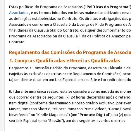
Estas políticas do Programa de Associados (“
Políticas do Programa
”
Associados
, e os termos iniciados em letras maiúsculas utilizados nes
as definições estabelecidas no Contrato. Os direitos e obrigações das
Associados e conforme a Cláusula 3 da Licença de PI do Programa de As
finalidades da Cláusula 6(a) do Contrato, qualquer descumprimento do
Programa de Associados ou da Cláusula 1 da da Política da Amazon p
Contrato.
Regulamento das Comissões do Programa de Associa
1. Compras Qualificadas e Receitas Qualificadas
Pagaremos a Comissão Padrão do Programa, descrita na Cláusula 3 de
(sujeitas às exclusões descritas neste Regulamento de Comissões) oco
(a) um cliente clicar em um Link Especial em seu Site e for redireciona
(b) durante uma única sessão, esta se considera como iniciada no momen
que ocorrer dentre os seguintes: (x) 24 horas decorridas após o referi
item digital (conforme determinado a nosso critério exclusivo; por 
Music", "Amazon Shorts", "eDocs", "Amazon Prime Video", "Game Downlo
Newsfeeds" ou "Kindle Magazines") (um "
Produto Digital
"), ou (z) q
seu Link Especial (uma "Sessão"), um dos seguintes eventos ocorrer: