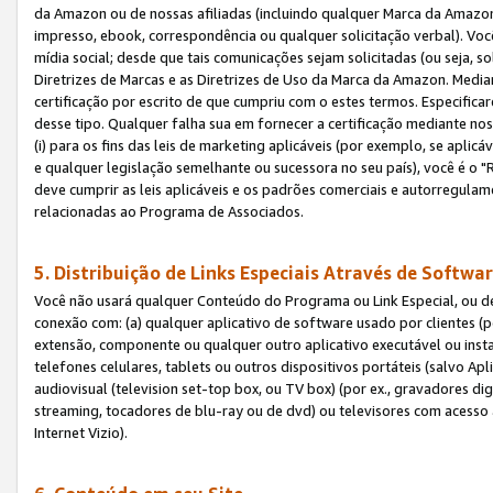
da Amazon ou de nossas afiliadas (incluindo qualquer Marca da Amazo
impresso, ebook, correspondência ou qualquer solicitação verbal). Você
mídia social; desde que tais comunicações sejam solicitadas (ou seja, 
Diretrizes de Marcas e as Diretrizes de Uso da Marca da Amazon. Media
certificação por escrito de que cumpriu com o estes termos. Especifica
desse tipo. Qualquer falha sua em fornecer a certificação mediante noss
(i) para os fins das leis de marketing aplicáveis (por exemplo, se apl
e qualquer legislação semelhante ou sucessora no seu país), você é o "
deve cumprir as leis aplicáveis e os padrões comerciais e autorregula
relacionadas ao Programa de Associados.
5. Distribuição de Links Especiais Através de Softwar
Você não usará qualquer Conteúdo do Programa ou Link Especial, ou de
conexão com: (a) qualquer aplicativo de software usado por clientes (
extensão, componente ou qualquer outro aplicativo executável ou insta
telefones celulares, tablets ou outros dispositivos portáteis (salvo A
audiovisual (television set-top box, ou TV box) (por ex., gravadores di
streaming, tocadores de blu-ray ou de dvd) ou televisores com acesso à
Internet Vizio).