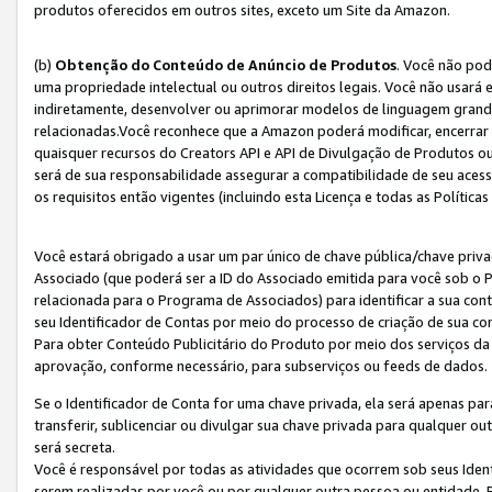
produtos oferecidos em outros sites, exceto um Site da Amazon.
(b)
Obtenção do Conteúdo de Anúncio de Produtos
. Você não pod
uma propriedade intelectual ou outros direitos legais. Você não usará
indiretamente, desenvolver ou aprimorar modelos de linguagem grand
relacionadas.Você reconhece que a Amazon poderá modificar, encerrar 
quaisquer recursos do Creators API e API de Divulgação de Produtos 
será de sua responsabilidade assegurar a compatibilidade de seu aces
os requisitos então vigentes (incluindo esta Licença e todas as Política
Você estará obrigado a usar um par único de chave pública/chave priva
Associado (que poderá ser a ID do Associado emitida para você sob o
relacionada para o Programa de Associados) para identificar a sua co
seu Identificador de Contas por meio do processo de criação de sua co
Para obter Conteúdo Publicitário do Produto por meio dos serviços da
aprovação, conforme necessário, para subserviços ou feeds de dados.
Se o Identificador de Conta for uma chave privada, ela será apenas par
transferir, sublicenciar ou divulgar sua chave privada para qualquer ou
será secreta.
Você é responsável por todas as atividades que ocorrem sob seus Iden
serem realizadas por você ou por qualquer outra pessoa ou entidade. 