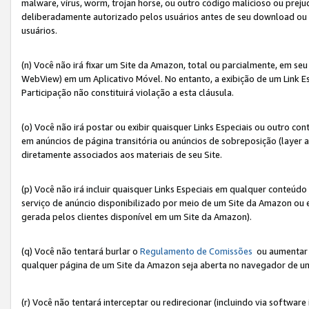
malware, vírus, worm, trojan horse, ou outro código malicioso ou preju
deliberadamente autorizado pelos usuários antes de seu download ou 
usuários.
(n) Você não irá fixar um Site da Amazon, total ou parcialmente, em seu
WebView) em um Aplicativo Móvel. No entanto, a exibição de um Link E
Participação não constituirá violação a esta cláusula.
(o) Você não irá postar ou exibir quaisquer Links Especiais ou outro
em anúncios de página transitória ou anúncios de sobreposição (layer
diretamente associados aos materiais de seu Site.
(p) Você não irá incluir quaisquer Links Especiais em qualquer conte
serviço de anúncio disponibilizado por meio de um Site da Amazon ou em
gerada pelos clientes disponível em um Site da Amazon).
(q) Você não tentará burlar o
Regulamento de Comissões
ou aumentar a
qualquer página de um Site da Amazon seja aberta no navegador de um cli
(r) Você não tentará interceptar ou redirecionar (incluindo via softwar