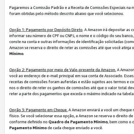
Pagaremos a Comissão Padrão e a Receita de Comissões Especiais na 
foram obtidas pelo método descrito abaixo que você selecionou.
Opção 1: Pagamento por Depósito Direto
. A Amazon irá depositar as 
informar seu número de CPF ou CNPJ, o nome e o código do seu banco, 
conste na conta e outras informações de identificação solicitadas (como
Amazon se reserva o direito de reter as comissões até que você atinja
Mínimo
.
Opção 2: Pagamento por meio de Vale-presente da Amazon.
A Amazon 
você ao endereço de e-mail principal em sua conta de Associado. Ess
receitas de comissões foram auferidas e estão sujeitos aos termos e c
nos o direito de reter os ganhos de comissões até que o valor total 
reter a parte dos pagamentos que exceda o máximo indicado na tabel
Opção 3: Pagamento em Cheque.
A Amazon enviará a você um cheque n
físico. Se você selecionar essa opção, a Amazon se reserva o direito de
conforme definido no
Quadro de Pagamento Mínimo
, bem como o d
Pagamento Mínimo
de cada cheque enviado a você.