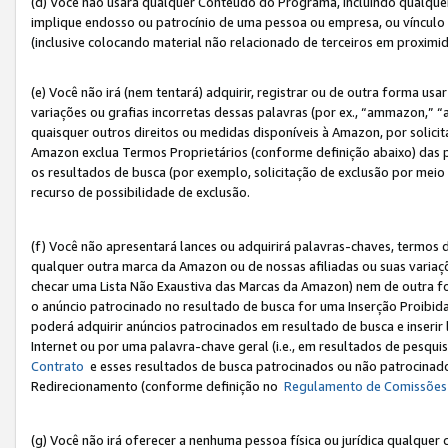
(d) Você não usará qualquer Conteúdo do Programa, incluindo qualqu
implique endosso ou patrocínio de uma pessoa ou empresa, ou vínculo 
(inclusive colocando material não relacionado de terceiros em proxim
(e) Você não irá (nem tentará) adquirir, registrar ou de outra forma 
variações ou grafias incorretas dessas palavras (por ex., “ammazon,” 
quaisquer outros direitos ou medidas disponíveis à Amazon, por solic
Amazon exclua Termos Proprietários (conforme definição abaixo) das
os resultados de busca (por exemplo, solicitação de exclusão por meio
recurso de possibilidade de exclusão.
(f) Você não apresentará lances ou adquirirá palavras-chaves, termos d
qualquer outra marca da Amazon ou de nossas afiliadas ou suas variaçõ
checar uma Lista Não Exaustiva das Marcas da Amazon) nem de outra f
o anúncio patrocinado no resultado de busca for uma Inserção Proibid
poderá adquirir anúncios patrocinados em resultado de busca e inseri
Internet ou por uma palavra-chave geral (i.e., em resultados de pesqui
Contrato
e esses resultados de busca patrocinados ou não patrocinados 
Redirecionamento (conforme definição no
Regulamento de Comissões
(g) Você não irá oferecer a nenhuma pessoa física ou jurídica qualquer