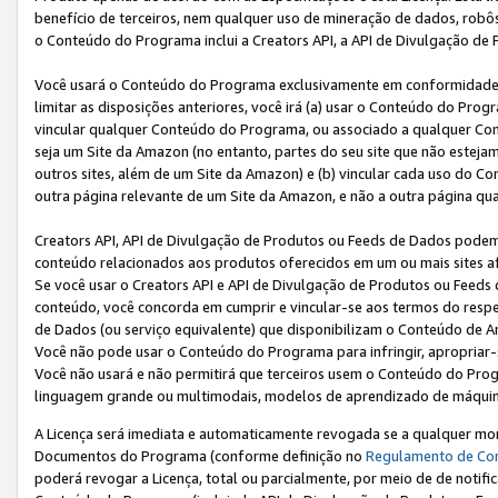
benefício de terceiros, nem qualquer uso de mineração de dados, robô
o Conteúdo do Programa inclui a Creators API, a API de Divulgação de
Você usará o Conteúdo do Programa exclusivamente em conformidad
limitar as disposições anteriores, você irá (a) usar o Conteúdo do Pro
vincular qualquer Conteúdo do Programa, ou associado a qualquer Con
seja um Site da Amazon (no entanto, partes do seu site que não estej
outros sites, além de um Site da Amazon) e (b) vincular cada uso do 
outra página relevante de um Site da Amazon, e não a outra página qua
Creators API, API de Divulgação de Produtos ou Feeds de Dados podem 
conteúdo relacionados aos produtos oferecidos em um ou mais sites af
Se você usar o Creators API e API de Divulgação de Produtos ou Feeds 
conteúdo, você concorda em cumprir e vincular-se aos termos do respe
de Dados (ou serviço equivalente) que disponibilizam o Conteúdo de An
Você não pode usar o Conteúdo do Programa para infringir, apropriar-s
Você não usará e não permitirá que terceiros usem o Conteúdo do Pro
linguagem grande ou multimodais, modelos de aprendizado de máquina
A Licença será imediata e automaticamente revogada se a qualquer m
Documentos do Programa (conforme definição no
Regulamento de Co
poderá revogar a Licença, total ou parcialmente, por meio de de notifi