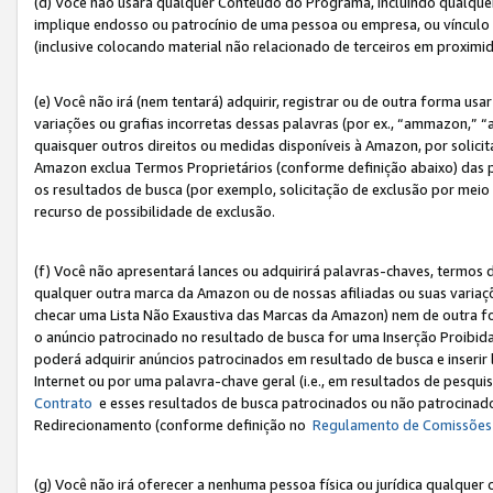
(d) Você não usará qualquer Conteúdo do Programa, incluindo qualqu
implique endosso ou patrocínio de uma pessoa ou empresa, ou vínculo 
(inclusive colocando material não relacionado de terceiros em proxim
(e) Você não irá (nem tentará) adquirir, registrar ou de outra forma 
variações ou grafias incorretas dessas palavras (por ex., “ammazon,” 
quaisquer outros direitos ou medidas disponíveis à Amazon, por solic
Amazon exclua Termos Proprietários (conforme definição abaixo) das
os resultados de busca (por exemplo, solicitação de exclusão por meio
recurso de possibilidade de exclusão.
(f) Você não apresentará lances ou adquirirá palavras-chaves, termos d
qualquer outra marca da Amazon ou de nossas afiliadas ou suas variaçõ
checar uma Lista Não Exaustiva das Marcas da Amazon) nem de outra f
o anúncio patrocinado no resultado de busca for uma Inserção Proibid
poderá adquirir anúncios patrocinados em resultado de busca e inseri
Internet ou por uma palavra-chave geral (i.e., em resultados de pesqui
Contrato
e esses resultados de busca patrocinados ou não patrocinados 
Redirecionamento (conforme definição no
Regulamento de Comissões
(g) Você não irá oferecer a nenhuma pessoa física ou jurídica qualquer