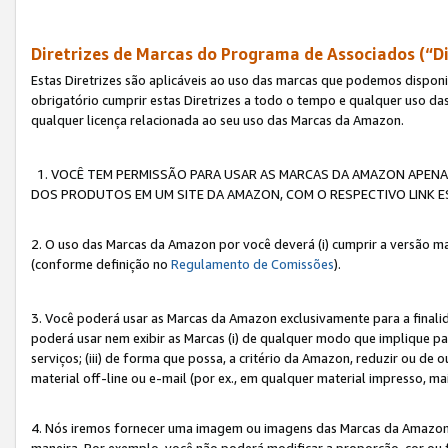
Diretrizes de Marcas do Programa de Associados (“Di
Estas Diretrizes são aplicáveis ao uso das marcas que podemos dispon
obrigatório cumprir estas Diretrizes a todo o tempo e qualquer uso da
qualquer licença relacionada ao seu uso das Marcas da Amazon.
1. VOCÊ TEM PERMISSÃO PARA USAR AS MARCAS DA AMAZON APENAS 
DOS PRODUTOS EM UM SITE DA AMAZON, COM O RESPECTIVO LINK ES
2. O uso das Marcas da Amazon por você deverá (i) cumprir a versão ma
(conforme definição no
Regulamento de Comissões
).
3. Você poderá usar as Marcas da Amazon exclusivamente para a fina
poderá usar nem exibir as Marcas (i) de qualquer modo que implique p
serviços; (iii) de forma que possa, a critério da Amazon, reduzir ou d
material off-line ou e-mail (por ex., em qualquer material impresso, 
4. Nós iremos fornecer uma imagem ou imagens das Marcas da Amazon
maneira. Por exemplo, você não poderá modificar a proporção, cor ou 