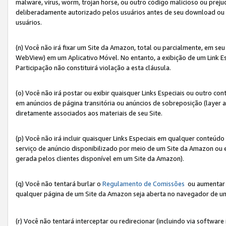
malware, vírus, worm, trojan horse, ou outro código malicioso ou preju
deliberadamente autorizado pelos usuários antes de seu download ou 
usuários.
(n) Você não irá fixar um Site da Amazon, total ou parcialmente, em seu
WebView) em um Aplicativo Móvel. No entanto, a exibição de um Link E
Participação não constituirá violação a esta cláusula.
(o) Você não irá postar ou exibir quaisquer Links Especiais ou outro
em anúncios de página transitória ou anúncios de sobreposição (layer
diretamente associados aos materiais de seu Site.
(p) Você não irá incluir quaisquer Links Especiais em qualquer conte
serviço de anúncio disponibilizado por meio de um Site da Amazon ou em
gerada pelos clientes disponível em um Site da Amazon).
(q) Você não tentará burlar o
Regulamento de Comissões
ou aumentar a
qualquer página de um Site da Amazon seja aberta no navegador de um cli
(r) Você não tentará interceptar ou redirecionar (incluindo via softwar