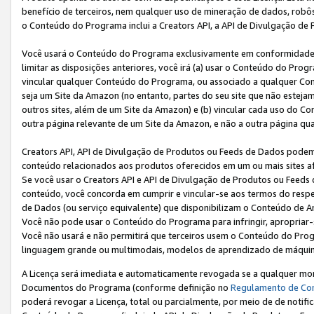
benefício de terceiros, nem qualquer uso de mineração de dados, robô
o Conteúdo do Programa inclui a Creators API, a API de Divulgação de
Você usará o Conteúdo do Programa exclusivamente em conformidad
limitar as disposições anteriores, você irá (a) usar o Conteúdo do Pro
vincular qualquer Conteúdo do Programa, ou associado a qualquer Con
seja um Site da Amazon (no entanto, partes do seu site que não estej
outros sites, além de um Site da Amazon) e (b) vincular cada uso do 
outra página relevante de um Site da Amazon, e não a outra página qua
Creators API, API de Divulgação de Produtos ou Feeds de Dados podem 
conteúdo relacionados aos produtos oferecidos em um ou mais sites af
Se você usar o Creators API e API de Divulgação de Produtos ou Feeds 
conteúdo, você concorda em cumprir e vincular-se aos termos do respe
de Dados (ou serviço equivalente) que disponibilizam o Conteúdo de An
Você não pode usar o Conteúdo do Programa para infringir, apropriar-s
Você não usará e não permitirá que terceiros usem o Conteúdo do Pro
linguagem grande ou multimodais, modelos de aprendizado de máquina
A Licença será imediata e automaticamente revogada se a qualquer m
Documentos do Programa (conforme definição no
Regulamento de Co
poderá revogar a Licença, total ou parcialmente, por meio de de notifi