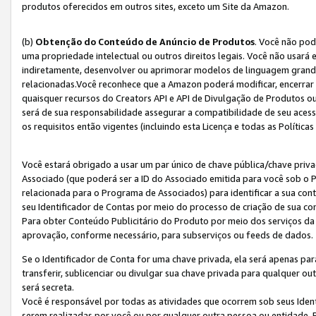
produtos oferecidos em outros sites, exceto um Site da Amazon.
(b)
Obtenção do Conteúdo de Anúncio de Produtos
. Você não pod
uma propriedade intelectual ou outros direitos legais. Você não usará
indiretamente, desenvolver ou aprimorar modelos de linguagem grand
relacionadas.Você reconhece que a Amazon poderá modificar, encerrar 
quaisquer recursos do Creators API e API de Divulgação de Produtos 
será de sua responsabilidade assegurar a compatibilidade de seu aces
os requisitos então vigentes (incluindo esta Licença e todas as Política
Você estará obrigado a usar um par único de chave pública/chave priva
Associado (que poderá ser a ID do Associado emitida para você sob o
relacionada para o Programa de Associados) para identificar a sua co
seu Identificador de Contas por meio do processo de criação de sua co
Para obter Conteúdo Publicitário do Produto por meio dos serviços da
aprovação, conforme necessário, para subserviços ou feeds de dados.
Se o Identificador de Conta for uma chave privada, ela será apenas par
transferir, sublicenciar ou divulgar sua chave privada para qualquer ou
será secreta.
Você é responsável por todas as atividades que ocorrem sob seus Iden
serem realizadas por você ou por qualquer outra pessoa ou entidade. 