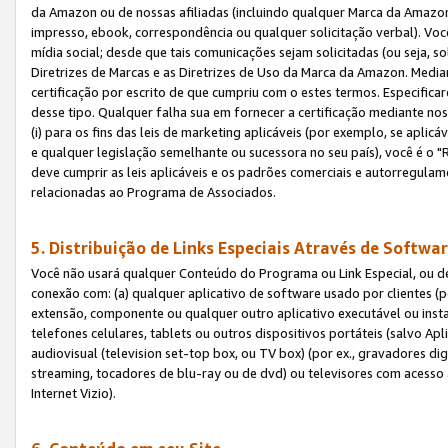
da Amazon ou de nossas afiliadas (incluindo qualquer Marca da Amazo
impresso, ebook, correspondência ou qualquer solicitação verbal). Você
mídia social; desde que tais comunicações sejam solicitadas (ou seja, 
Diretrizes de Marcas e as Diretrizes de Uso da Marca da Amazon. Media
certificação por escrito de que cumpriu com o estes termos. Especifica
desse tipo. Qualquer falha sua em fornecer a certificação mediante noss
(i) para os fins das leis de marketing aplicáveis (por exemplo, se apl
e qualquer legislação semelhante ou sucessora no seu país), você é o "
deve cumprir as leis aplicáveis e os padrões comerciais e autorregula
relacionadas ao Programa de Associados.
5. Distribuição de Links Especiais Através de Softwar
Você não usará qualquer Conteúdo do Programa ou Link Especial, ou de
conexão com: (a) qualquer aplicativo de software usado por clientes (
extensão, componente ou qualquer outro aplicativo executável ou insta
telefones celulares, tablets ou outros dispositivos portáteis (salvo A
audiovisual (television set-top box, ou TV box) (por ex., gravadores di
streaming, tocadores de blu-ray ou de dvd) ou televisores com acesso à
Internet Vizio).