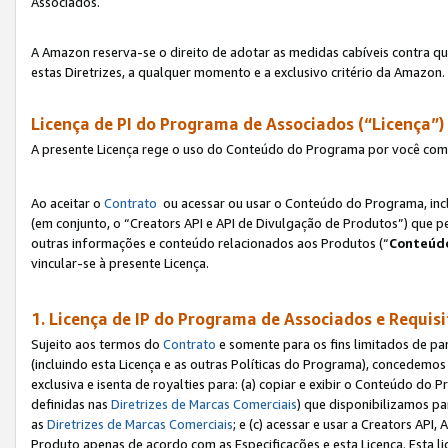
Associados.
A Amazon reserva-se o direito de adotar as medidas cabíveis contra 
estas Diretrizes, a qualquer momento e a exclusivo critério da Amazon.
Licença de PI do Programa de Associados (“Licença”)
A presente Licença rege o uso do Conteúdo do Programa por você com 
Ao aceitar o
Contrato
ou acessar ou usar o Conteúdo do Programa, incl
(em conjunto, o “Creators API e API de Divulgação de Produtos”) que 
outras informações e conteúdo relacionados aos Produtos (“
Conteúdo
vincular-se à presente Licença.
1. Licença de IP do Programa de Associados e Requis
Sujeito aos termos do
Contrato
e somente para os fins limitados de p
(incluindo esta Licença e as outras Políticas do Programa), concedemos 
exclusiva e isenta de royalties para: (a) copiar e exibir o Conteúdo 
definidas nas
Diretrizes de Marcas Comerciais
) que disponibilizamos p
as
Diretrizes de Marcas Comerciais
; e (c) acessar e usar a Creators AP
Produto apenas de acordo com as Especificações e esta Licença. Esta 