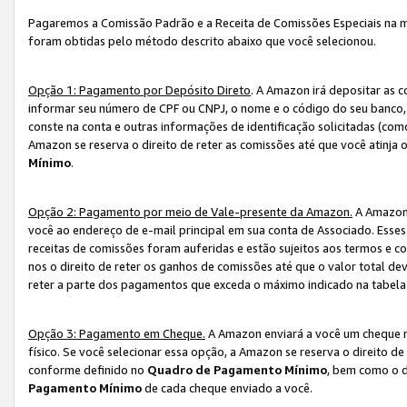
Pagaremos a Comissão Padrão e a Receita de Comissões Especiais na 
foram obtidas pelo método descrito abaixo que você selecionou.
Opção 1: Pagamento por Depósito Direto
. A Amazon irá depositar as 
informar seu número de CPF ou CNPJ, o nome e o código do seu banco, 
conste na conta e outras informações de identificação solicitadas (como
Amazon se reserva o direito de reter as comissões até que você atinja
Mínimo
.
Opção 2: Pagamento por meio de Vale-presente da Amazon.
A Amazon 
você ao endereço de e-mail principal em sua conta de Associado. Ess
receitas de comissões foram auferidas e estão sujeitos aos termos e c
nos o direito de reter os ganhos de comissões até que o valor total 
reter a parte dos pagamentos que exceda o máximo indicado na tabel
Opção 3: Pagamento em Cheque.
A Amazon enviará a você um cheque n
físico. Se você selecionar essa opção, a Amazon se reserva o direito de
conforme definido no
Quadro de Pagamento Mínimo
, bem como o d
Pagamento Mínimo
de cada cheque enviado a você.