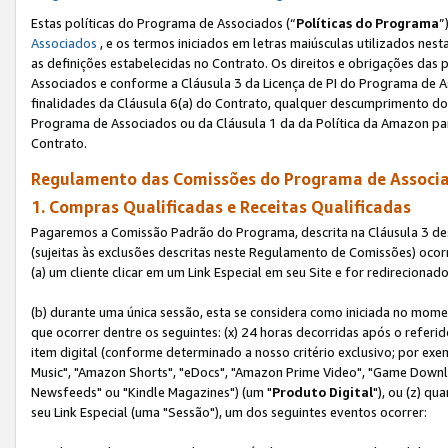
Estas políticas do Programa de Associados (“
Políticas do Programa
”
Associados
, e os termos iniciados em letras maiúsculas utilizados nes
as definições estabelecidas no Contrato. Os direitos e obrigações das
Associados e conforme a Cláusula 3 da Licença de PI do Programa de As
finalidades da Cláusula 6(a) do Contrato, qualquer descumprimento do
Programa de Associados ou da Cláusula 1 da da Política da Amazon p
Contrato.
Regulamento das Comissões do Programa de Associa
1. Compras Qualificadas e Receitas Qualificadas
Pagaremos a Comissão Padrão do Programa, descrita na Cláusula 3 de
(sujeitas às exclusões descritas neste Regulamento de Comissões) oco
(a) um cliente clicar em um Link Especial em seu Site e for redireciona
(b) durante uma única sessão, esta se considera como iniciada no momen
que ocorrer dentre os seguintes: (x) 24 horas decorridas após o referi
item digital (conforme determinado a nosso critério exclusivo; por 
Music", "Amazon Shorts", "eDocs", "Amazon Prime Video", "Game Downlo
Newsfeeds" ou "Kindle Magazines") (um "
Produto Digital
"), ou (z) q
seu Link Especial (uma "Sessão"), um dos seguintes eventos ocorrer: