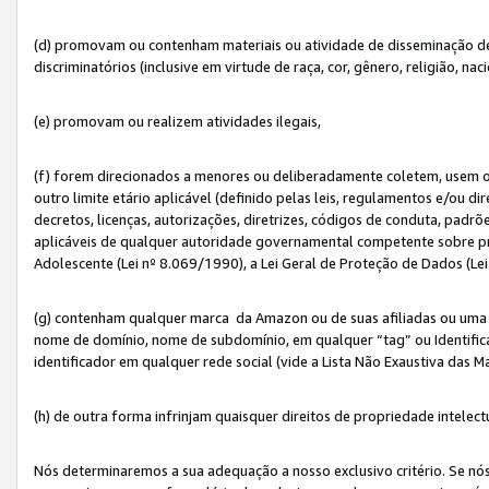
(d) promovam ou contenham materiais ou atividade de disseminação de ód
discriminatórios (inclusive em virtude de raça, cor, gênero, religião, nac
(e) promovam ou realizem atividades ilegais,
(f) forem direcionados a menores ou deliberadamente coletem, usem 
outro limite etário aplicável (definido pelas leis, regulamentos e/ou dir
decretos, licenças, autorizações, diretrizes, códigos de conduta, padrõ
aplicáveis de qualquer autoridade governamental competente sobre pro
Adolescente (Lei nº 8.069/1990), a Lei Geral de Proteção de Dados (Le
(g) contenham qualquer marca da Amazon ou de suas afiliadas ou uma v
nome de domínio, nome de subdomínio, em qualquer “tag” ou Identific
identificador em qualquer rede social (vide a Lista Não Exaustiva das 
(h) de outra forma infrinjam quaisquer direitos de propriedade intelect
Nós determinaremos a sua adequação a nosso exclusivo critério. Se nó