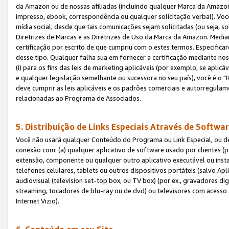
da Amazon ou de nossas afiliadas (incluindo qualquer Marca da Amazo
impresso, ebook, correspondência ou qualquer solicitação verbal). Você
mídia social; desde que tais comunicações sejam solicitadas (ou seja, 
Diretrizes de Marcas e as Diretrizes de Uso da Marca da Amazon. Media
certificação por escrito de que cumpriu com o estes termos. Especifica
desse tipo. Qualquer falha sua em fornecer a certificação mediante noss
(i) para os fins das leis de marketing aplicáveis (por exemplo, se apl
e qualquer legislação semelhante ou sucessora no seu país), você é o "
deve cumprir as leis aplicáveis e os padrões comerciais e autorregula
relacionadas ao Programa de Associados.
5. Distribuição de Links Especiais Através de Softwar
Você não usará qualquer Conteúdo do Programa ou Link Especial, ou de
conexão com: (a) qualquer aplicativo de software usado por clientes (
extensão, componente ou qualquer outro aplicativo executável ou insta
telefones celulares, tablets ou outros dispositivos portáteis (salvo A
audiovisual (television set-top box, ou TV box) (por ex., gravadores di
streaming, tocadores de blu-ray ou de dvd) ou televisores com acesso à
Internet Vizio).