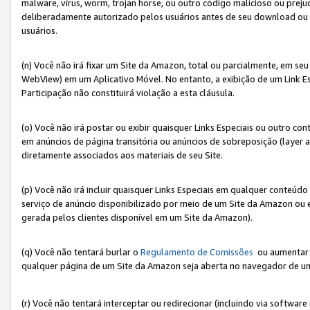
malware, vírus, worm, trojan horse, ou outro código malicioso ou preju
deliberadamente autorizado pelos usuários antes de seu download ou 
usuários.
(n) Você não irá fixar um Site da Amazon, total ou parcialmente, em seu
WebView) em um Aplicativo Móvel. No entanto, a exibição de um Link E
Participação não constituirá violação a esta cláusula.
(o) Você não irá postar ou exibir quaisquer Links Especiais ou outro
em anúncios de página transitória ou anúncios de sobreposição (layer
diretamente associados aos materiais de seu Site.
(p) Você não irá incluir quaisquer Links Especiais em qualquer conte
serviço de anúncio disponibilizado por meio de um Site da Amazon ou em
gerada pelos clientes disponível em um Site da Amazon).
(q) Você não tentará burlar o
Regulamento de Comissões
ou aumentar a
qualquer página de um Site da Amazon seja aberta no navegador de um cli
(r) Você não tentará interceptar ou redirecionar (incluindo via softwar