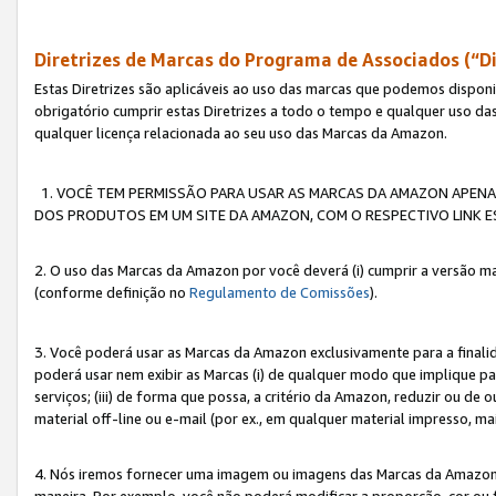
Diretrizes de Marcas do Programa de Associados (“Di
Estas Diretrizes são aplicáveis ao uso das marcas que podemos dispon
obrigatório cumprir estas Diretrizes a todo o tempo e qualquer uso da
qualquer licença relacionada ao seu uso das Marcas da Amazon.
1. VOCÊ TEM PERMISSÃO PARA USAR AS MARCAS DA AMAZON APENAS 
DOS PRODUTOS EM UM SITE DA AMAZON, COM O RESPECTIVO LINK ES
2. O uso das Marcas da Amazon por você deverá (i) cumprir a versão ma
(conforme definição no
Regulamento de Comissões
).
3. Você poderá usar as Marcas da Amazon exclusivamente para a fina
poderá usar nem exibir as Marcas (i) de qualquer modo que implique p
serviços; (iii) de forma que possa, a critério da Amazon, reduzir ou d
material off-line ou e-mail (por ex., em qualquer material impresso, 
4. Nós iremos fornecer uma imagem ou imagens das Marcas da Amazon
maneira. Por exemplo, você não poderá modificar a proporção, cor ou 