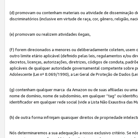
(d) promovam ou contenham materiais ou atividade de disseminação de ód
discriminatórios (inclusive em virtude de raça, cor, gênero, religião, nac
(e) promovam ou realizem atividades ilegais,
(f) forem direcionados a menores ou deliberadamente coletem, usem 
outro limite etário aplicável (definido pelas leis, regulamentos e/ou dir
decretos, licenças, autorizações, diretrizes, códigos de conduta, padrõ
aplicáveis de qualquer autoridade governamental competente sobre pro
Adolescente (Lei nº 8.069/1990), a Lei Geral de Proteção de Dados (Le
(g) contenham qualquer marca da Amazon ou de suas afiliadas ou uma v
nome de domínio, nome de subdomínio, em qualquer “tag” ou Identific
identificador em qualquer rede social (vide a Lista Não Exaustiva das 
(h) de outra forma infrinjam quaisquer direitos de propriedade intelect
Nós determinaremos a sua adequação a nosso exclusivo critério. Se nó