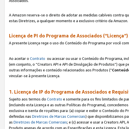
Associados.
A Amazon reserva-se o direito de adotar as medidas cabíveis contra 
estas Diretrizes, a qualquer momento e a exclusivo critério da Amazon.
Licença de PI do Programa de Associados (“Licença”)
A presente Licença rege o uso do Conteúdo do Programa por você com 
Ao aceitar o
Contrato
ou acessar ou usar o Conteúdo do Programa, incl
(em conjunto, o “Creators API e API de Divulgação de Produtos”) que 
outras informações e conteúdo relacionados aos Produtos (“
Conteúdo
vincular-se à presente Licença.
1. Licença de IP do Programa de Associados e Requis
Sujeito aos termos do
Contrato
e somente para os fins limitados de p
(incluindo esta Licença e as outras Políticas do Programa), concedemos 
exclusiva e isenta de royalties para: (a) copiar e exibir o Conteúdo 
definidas nas
Diretrizes de Marcas Comerciais
) que disponibilizamos p
as
Diretrizes de Marcas Comerciais
; e (c) acessar e usar a Creators AP
Produto apenas de acordo com as Especificações e esta Licença. Esta 