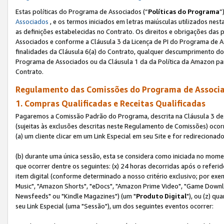
Estas políticas do Programa de Associados (“
Políticas do Programa
”
Associados
, e os termos iniciados em letras maiúsculas utilizados nes
as definições estabelecidas no Contrato. Os direitos e obrigações das
Associados e conforme a Cláusula 3 da Licença de PI do Programa de As
finalidades da Cláusula 6(a) do Contrato, qualquer descumprimento do
Programa de Associados ou da Cláusula 1 da da Política da Amazon p
Contrato.
Regulamento das Comissões do Programa de Associa
1. Compras Qualificadas e Receitas Qualificadas
Pagaremos a Comissão Padrão do Programa, descrita na Cláusula 3 de
(sujeitas às exclusões descritas neste Regulamento de Comissões) oco
(a) um cliente clicar em um Link Especial em seu Site e for redireciona
(b) durante uma única sessão, esta se considera como iniciada no momen
que ocorrer dentre os seguintes: (x) 24 horas decorridas após o referi
item digital (conforme determinado a nosso critério exclusivo; por 
Music", "Amazon Shorts", "eDocs", "Amazon Prime Video", "Game Downlo
Newsfeeds" ou "Kindle Magazines") (um "
Produto Digital
"), ou (z) q
seu Link Especial (uma "Sessão"), um dos seguintes eventos ocorrer: