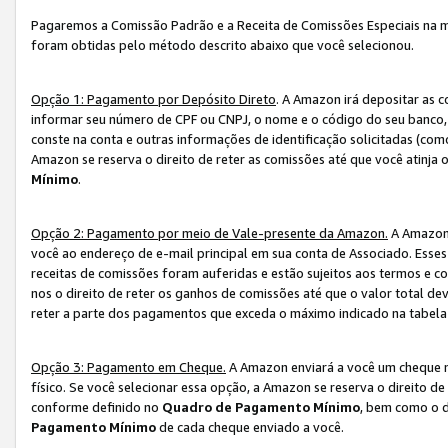
Pagaremos a Comissão Padrão e a Receita de Comissões Especiais na 
foram obtidas pelo método descrito abaixo que você selecionou.
Opção 1: Pagamento por Depósito Direto
. A Amazon irá depositar as 
informar seu número de CPF ou CNPJ, o nome e o código do seu banco, 
conste na conta e outras informações de identificação solicitadas (como
Amazon se reserva o direito de reter as comissões até que você atinja
Mínimo
.
Opção 2: Pagamento por meio de Vale-presente da Amazon.
A Amazon 
você ao endereço de e-mail principal em sua conta de Associado. Ess
receitas de comissões foram auferidas e estão sujeitos aos termos e c
nos o direito de reter os ganhos de comissões até que o valor total 
reter a parte dos pagamentos que exceda o máximo indicado na tabel
Opção 3: Pagamento em Cheque.
A Amazon enviará a você um cheque n
físico. Se você selecionar essa opção, a Amazon se reserva o direito de
conforme definido no
Quadro de Pagamento Mínimo
, bem como o d
Pagamento Mínimo
de cada cheque enviado a você.