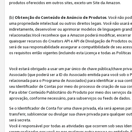
produtos oferecidos em outros sites, exceto um Site da Amazon.
(b)
Obtenção do Conteúdo de Anúncio de Produtos
. Você não pod
uma propriedade intelectual ou outros direitos legais. Você não usará
indiretamente, desenvolver ou aprimorar modelos de linguagem grand
relacionadas.Você reconhece que a Amazon poderá modificar, encerrar 
quaisquer recursos do Creators API e API de Divulgação de Produtos 
será de sua responsabilidade assegurar a compatibilidade de seu aces
os requisitos então vigentes (incluindo esta Licença e todas as Política
Você estará obrigado a usar um par único de chave pública/chave priva
Associado (que poderá ser a ID do Associado emitida para você sob o
relacionada para o Programa de Associados) para identificar a sua co
seu Identificador de Contas por meio do processo de criação de sua co
Para obter Conteúdo Publicitário do Produto por meio dos serviços da
aprovação, conforme necessário, para subserviços ou feeds de dados.
Se o Identificador de Conta for uma chave privada, ela será apenas par
transferir, sublicenciar ou divulgar sua chave privada para qualquer ou
será secreta.
Você é responsável por todas as atividades que ocorrem sob seus Iden
serem realizadas por você ou por qualquer outra pessoa ou entidade. 