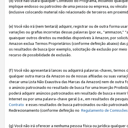
(d) Você não usará qualquer Conteúdo do Programa, incluindo qualqu
implique endosso ou patrocínio de uma pessoa ou empresa, ou vínculo 
(inclusive colocando material não relacionado de terceiros em proxim
(e) Você não irá (nem tentará) adquirir, registrar ou de outra forma 
variações ou grafias incorretas dessas palavras (por ex., “ammazon,” 
quaisquer outros direitos ou medidas disponíveis à Amazon, por solic
Amazon exclua Termos Proprietários (conforme definição abaixo) das
os resultados de busca (por exemplo, solicitação de exclusão por meio
recurso de possibilidade de exclusão.
(f) Você não apresentará lances ou adquirirá palavras-chaves, termos d
qualquer outra marca da Amazon ou de nossas afiliadas ou suas variaçõ
checar uma Lista Não Exaustiva das Marcas da Amazon) nem de outra f
o anúncio patrocinado no resultado de busca for uma Inserção Proibid
poderá adquirir anúncios patrocinados em resultado de busca e inseri
Internet ou por uma palavra-chave geral (i.e., em resultados de pesqui
Contrato
e esses resultados de busca patrocinados ou não patrocinados 
Redirecionamento (conforme definição no
Regulamento de Comissões
(g) Você não irá oferecer a nenhuma pessoa física ou jurídica qualquer