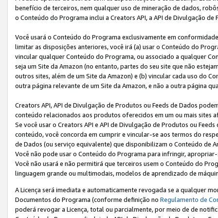
benefício de terceiros, nem qualquer uso de mineração de dados, robô
o Conteúdo do Programa inclui a Creators API, a API de Divulgação de
Você usará o Conteúdo do Programa exclusivamente em conformidad
limitar as disposições anteriores, você irá (a) usar o Conteúdo do Pro
vincular qualquer Conteúdo do Programa, ou associado a qualquer Con
seja um Site da Amazon (no entanto, partes do seu site que não estej
outros sites, além de um Site da Amazon) e (b) vincular cada uso do 
outra página relevante de um Site da Amazon, e não a outra página qua
Creators API, API de Divulgação de Produtos ou Feeds de Dados podem 
conteúdo relacionados aos produtos oferecidos em um ou mais sites af
Se você usar o Creators API e API de Divulgação de Produtos ou Feeds 
conteúdo, você concorda em cumprir e vincular-se aos termos do respe
de Dados (ou serviço equivalente) que disponibilizam o Conteúdo de An
Você não pode usar o Conteúdo do Programa para infringir, apropriar-s
Você não usará e não permitirá que terceiros usem o Conteúdo do Pro
linguagem grande ou multimodais, modelos de aprendizado de máquina
A Licença será imediata e automaticamente revogada se a qualquer m
Documentos do Programa (conforme definição no
Regulamento de Co
poderá revogar a Licença, total ou parcialmente, por meio de de notifi