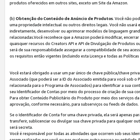
produtos oferecidos em outros sites, exceto um Site da Amazon.
(b)
Obtenção do Conteúdo de Anúncio de Produtos
. Você não pod
uma propriedade intelectual ou outros direitos legais. Você não usará
indiretamente, desenvolver ou aprimorar modelos de linguagem grand
relacionadas.Você reconhece que a Amazon poderá modificar, encerrar 
quaisquer recursos do Creators API e API de Divulgação de Produtos 
será de sua responsabilidade assegurar a compatibilidade de seu aces
os requisitos então vigentes (incluindo esta Licença e todas as Política
Você estará obrigado a usar um par único de chave pública/chave priva
Associado (que poderá ser a ID do Associado emitida para você sob o
relacionada para o Programa de Associados) para identificar a sua co
seu Identificador de Contas por meio do processo de criação de sua co
Para obter Conteúdo Publicitário do Produto por meio dos serviços da
aprovação, conforme necessário, para subserviços ou feeds de dados.
Se o Identificador de Conta for uma chave privada, ela será apenas par
transferir, sublicenciar ou divulgar sua chave privada para qualquer ou
será secreta.
Você é responsável por todas as atividades que ocorrem sob seus Iden
serem realizadas por você ou por qualquer outra pessoa ou entidade. 