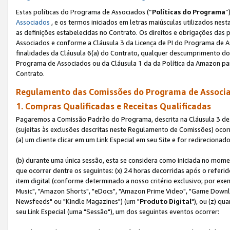
Estas políticas do Programa de Associados (“
Políticas do Programa
”
Associados
, e os termos iniciados em letras maiúsculas utilizados nes
as definições estabelecidas no Contrato. Os direitos e obrigações das
Associados e conforme a Cláusula 3 da Licença de PI do Programa de As
finalidades da Cláusula 6(a) do Contrato, qualquer descumprimento do
Programa de Associados ou da Cláusula 1 da da Política da Amazon p
Contrato.
Regulamento das Comissões do Programa de Associa
1. Compras Qualificadas e Receitas Qualificadas
Pagaremos a Comissão Padrão do Programa, descrita na Cláusula 3 de
(sujeitas às exclusões descritas neste Regulamento de Comissões) oco
(a) um cliente clicar em um Link Especial em seu Site e for redireciona
(b) durante uma única sessão, esta se considera como iniciada no momen
que ocorrer dentre os seguintes: (x) 24 horas decorridas após o referi
item digital (conforme determinado a nosso critério exclusivo; por 
Music", "Amazon Shorts", "eDocs", "Amazon Prime Video", "Game Downlo
Newsfeeds" ou "Kindle Magazines") (um "
Produto Digital
"), ou (z) q
seu Link Especial (uma "Sessão"), um dos seguintes eventos ocorrer: