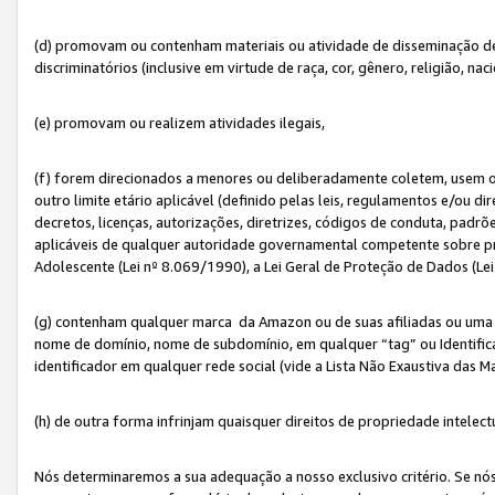
(d) promovam ou contenham materiais ou atividade de disseminação de ód
discriminatórios (inclusive em virtude de raça, cor, gênero, religião, nac
(e) promovam ou realizem atividades ilegais,
(f) forem direcionados a menores ou deliberadamente coletem, usem 
outro limite etário aplicável (definido pelas leis, regulamentos e/ou dir
decretos, licenças, autorizações, diretrizes, códigos de conduta, padrõ
aplicáveis de qualquer autoridade governamental competente sobre pro
Adolescente (Lei nº 8.069/1990), a Lei Geral de Proteção de Dados (Le
(g) contenham qualquer marca da Amazon ou de suas afiliadas ou uma v
nome de domínio, nome de subdomínio, em qualquer “tag” ou Identific
identificador em qualquer rede social (vide a Lista Não Exaustiva das 
(h) de outra forma infrinjam quaisquer direitos de propriedade intelect
Nós determinaremos a sua adequação a nosso exclusivo critério. Se nó