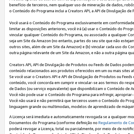
benefício de terceiros, nem qualquer uso de mineração de dados, robô
o Conteúdo do Programa inclui a Creators API, a API de Divulgação de
Você usará o Conteúdo do Programa exclusivamente em conformidad
limitar as disposições anteriores, você irá (a) usar o Conteúdo do Pro
vincular qualquer Conteúdo do Programa, ou associado a qualquer Con
seja um Site da Amazon (no entanto, partes do seu site que não estej
outros sites, além de um Site da Amazon) e (b) vincular cada uso do 
outra página relevante de um Site da Amazon, e não a outra página qua
Creators API, API de Divulgação de Produtos ou Feeds de Dados podem 
conteúdo relacionados aos produtos oferecidos em um ou mais sites af
Se você usar o Creators API e API de Divulgação de Produtos ou Feeds 
conteúdo, você concorda em cumprir e vincular-se aos termos do respe
de Dados (ou serviço equivalente) que disponibilizam o Conteúdo de An
Você não pode usar o Conteúdo do Programa para infringir, apropriar-s
Você não usará e não permitirá que terceiros usem o Conteúdo do Pro
linguagem grande ou multimodais, modelos de aprendizado de máquina
A Licença será imediata e automaticamente revogada se a qualquer m
Documentos do Programa (conforme definição no
Regulamento de Co
poderá revogar a Licença, total ou parcialmente, por meio de de notifi