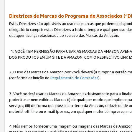
Diretrizes de Marcas do Programa de Associados (“Di
Estas Diretrizes são aplicáveis ao uso das marcas que podemos dispon
obrigatório cumprir estas Diretrizes a todo o tempo e qualquer uso da
qualquer licença relacionada ao seu uso das Marcas da Amazon.
1. VOCÊ TEM PERMISSÃO PARA USAR AS MARCAS DA AMAZON APENAS 
DOS PRODUTOS EM UM SITE DA AMAZON, COM O RESPECTIVO LINK ES
2. O uso das Marcas da Amazon por você deverá (i) cumprir a versão ma
(conforme definição no
Regulamento de Comissões
).
3. Você poderá usar as Marcas da Amazon exclusivamente para a fina
poderá usar nem exibir as Marcas (i) de qualquer modo que implique p
serviços; (iii) de forma que possa, a critério da Amazon, reduzir ou d
material off-line ou e-mail (por ex., em qualquer material impresso, 
4. Nós iremos fornecer uma imagem ou imagens das Marcas da Amazon
maneira. Por exemplo, você não poderá modificar a proporção, cor ou 