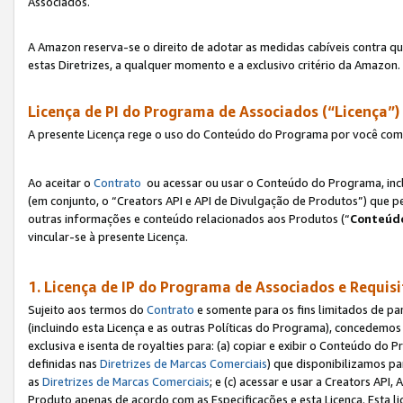
Associados.
A Amazon reserva-se o direito de adotar as medidas cabíveis contra 
estas Diretrizes, a qualquer momento e a exclusivo critério da Amazon.
Licença de PI do Programa de Associados (“Licença”)
A presente Licença rege o uso do Conteúdo do Programa por você com 
Ao aceitar o
Contrato
ou acessar ou usar o Conteúdo do Programa, incl
(em conjunto, o “Creators API e API de Divulgação de Produtos”) que 
outras informações e conteúdo relacionados aos Produtos (“
Conteúdo
vincular-se à presente Licença.
1. Licença de IP do Programa de Associados e Requis
Sujeito aos termos do
Contrato
e somente para os fins limitados de p
(incluindo esta Licença e as outras Políticas do Programa), concedemos 
exclusiva e isenta de royalties para: (a) copiar e exibir o Conteúdo 
definidas nas
Diretrizes de Marcas Comerciais
) que disponibilizamos p
as
Diretrizes de Marcas Comerciais
; e (c) acessar e usar a Creators AP
Produto apenas de acordo com as Especificações e esta Licença. Esta 