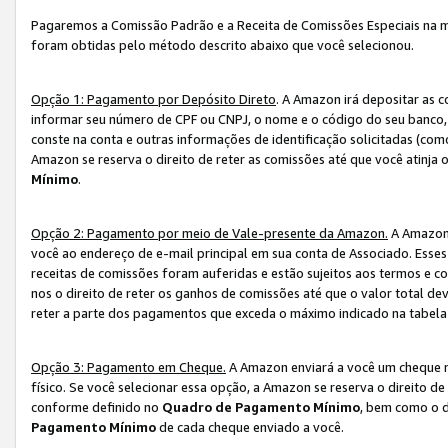
Pagaremos a Comissão Padrão e a Receita de Comissões Especiais na 
foram obtidas pelo método descrito abaixo que você selecionou.
Opção 1: Pagamento por Depósito Direto
. A Amazon irá depositar as 
informar seu número de CPF ou CNPJ, o nome e o código do seu banco, 
conste na conta e outras informações de identificação solicitadas (como
Amazon se reserva o direito de reter as comissões até que você atinja
Mínimo
.
Opção 2: Pagamento por meio de Vale-presente da Amazon.
A Amazon 
você ao endereço de e-mail principal em sua conta de Associado. Ess
receitas de comissões foram auferidas e estão sujeitos aos termos e c
nos o direito de reter os ganhos de comissões até que o valor total 
reter a parte dos pagamentos que exceda o máximo indicado na tabel
Opção 3: Pagamento em Cheque.
A Amazon enviará a você um cheque n
físico. Se você selecionar essa opção, a Amazon se reserva o direito de
conforme definido no
Quadro de Pagamento Mínimo
, bem como o d
Pagamento Mínimo
de cada cheque enviado a você.