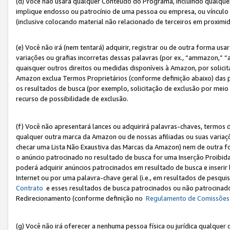
(d) Você não usará qualquer Conteúdo do Programa, incluindo qualqu
implique endosso ou patrocínio de uma pessoa ou empresa, ou vínculo 
(inclusive colocando material não relacionado de terceiros em proxim
(e) Você não irá (nem tentará) adquirir, registrar ou de outra forma 
variações ou grafias incorretas dessas palavras (por ex., “ammazon,” 
quaisquer outros direitos ou medidas disponíveis à Amazon, por solic
Amazon exclua Termos Proprietários (conforme definição abaixo) das
os resultados de busca (por exemplo, solicitação de exclusão por meio
recurso de possibilidade de exclusão.
(f) Você não apresentará lances ou adquirirá palavras-chaves, termos d
qualquer outra marca da Amazon ou de nossas afiliadas ou suas variaçõ
checar uma Lista Não Exaustiva das Marcas da Amazon) nem de outra f
o anúncio patrocinado no resultado de busca for uma Inserção Proibid
poderá adquirir anúncios patrocinados em resultado de busca e inseri
Internet ou por uma palavra-chave geral (i.e., em resultados de pesqui
Contrato
e esses resultados de busca patrocinados ou não patrocinados 
Redirecionamento (conforme definição no
Regulamento de Comissões
(g) Você não irá oferecer a nenhuma pessoa física ou jurídica qualquer