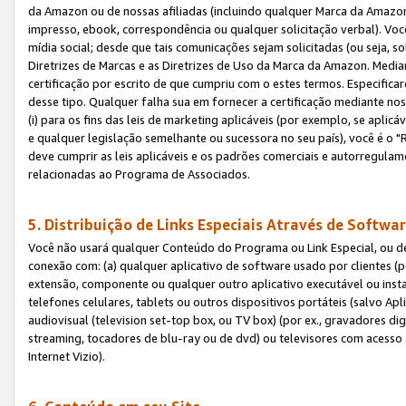
da Amazon ou de nossas afiliadas (incluindo qualquer Marca da Amazo
impresso, ebook, correspondência ou qualquer solicitação verbal). Você
mídia social; desde que tais comunicações sejam solicitadas (ou seja, 
Diretrizes de Marcas e as Diretrizes de Uso da Marca da Amazon. Media
certificação por escrito de que cumpriu com o estes termos. Especifica
desse tipo. Qualquer falha sua em fornecer a certificação mediante noss
(i) para os fins das leis de marketing aplicáveis (por exemplo, se apl
e qualquer legislação semelhante ou sucessora no seu país), você é o "
deve cumprir as leis aplicáveis e os padrões comerciais e autorregula
relacionadas ao Programa de Associados.
5. Distribuição de Links Especiais Através de Softwar
Você não usará qualquer Conteúdo do Programa ou Link Especial, ou de
conexão com: (a) qualquer aplicativo de software usado por clientes (
extensão, componente ou qualquer outro aplicativo executável ou insta
telefones celulares, tablets ou outros dispositivos portáteis (salvo A
audiovisual (television set-top box, ou TV box) (por ex., gravadores di
streaming, tocadores de blu-ray ou de dvd) ou televisores com acesso à
Internet Vizio).