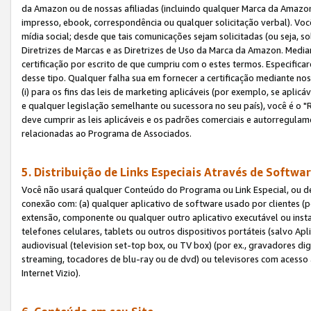
da Amazon ou de nossas afiliadas (incluindo qualquer Marca da Amazo
impresso, ebook, correspondência ou qualquer solicitação verbal). Você
mídia social; desde que tais comunicações sejam solicitadas (ou seja, 
Diretrizes de Marcas e as Diretrizes de Uso da Marca da Amazon. Media
certificação por escrito de que cumpriu com o estes termos. Especifica
desse tipo. Qualquer falha sua em fornecer a certificação mediante noss
(i) para os fins das leis de marketing aplicáveis (por exemplo, se apl
e qualquer legislação semelhante ou sucessora no seu país), você é o "
deve cumprir as leis aplicáveis e os padrões comerciais e autorregula
relacionadas ao Programa de Associados.
5. Distribuição de Links Especiais Através de Softwar
Você não usará qualquer Conteúdo do Programa ou Link Especial, ou de
conexão com: (a) qualquer aplicativo de software usado por clientes (
extensão, componente ou qualquer outro aplicativo executável ou insta
telefones celulares, tablets ou outros dispositivos portáteis (salvo A
audiovisual (television set-top box, ou TV box) (por ex., gravadores di
streaming, tocadores de blu-ray ou de dvd) ou televisores com acesso à
Internet Vizio).