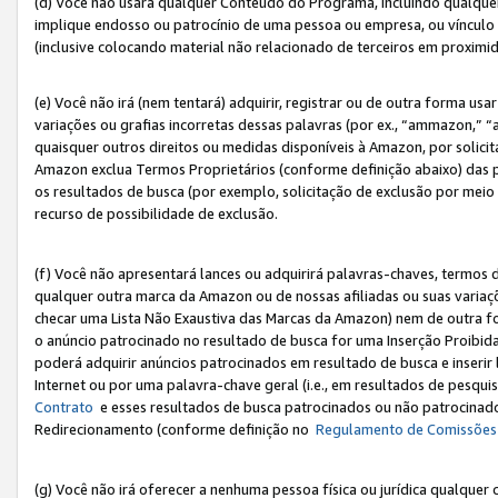
(d) Você não usará qualquer Conteúdo do Programa, incluindo qualqu
implique endosso ou patrocínio de uma pessoa ou empresa, ou vínculo 
(inclusive colocando material não relacionado de terceiros em proxim
(e) Você não irá (nem tentará) adquirir, registrar ou de outra forma 
variações ou grafias incorretas dessas palavras (por ex., “ammazon,” 
quaisquer outros direitos ou medidas disponíveis à Amazon, por solic
Amazon exclua Termos Proprietários (conforme definição abaixo) das
os resultados de busca (por exemplo, solicitação de exclusão por meio
recurso de possibilidade de exclusão.
(f) Você não apresentará lances ou adquirirá palavras-chaves, termos d
qualquer outra marca da Amazon ou de nossas afiliadas ou suas variaçõ
checar uma Lista Não Exaustiva das Marcas da Amazon) nem de outra f
o anúncio patrocinado no resultado de busca for uma Inserção Proibid
poderá adquirir anúncios patrocinados em resultado de busca e inseri
Internet ou por uma palavra-chave geral (i.e., em resultados de pesqui
Contrato
e esses resultados de busca patrocinados ou não patrocinados 
Redirecionamento (conforme definição no
Regulamento de Comissões
(g) Você não irá oferecer a nenhuma pessoa física ou jurídica qualquer