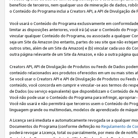
benefício de terceiros, nem qualquer uso de mineração de dados, robô
o Conteúdo do Programa inclui a Creators API, a API de Divulgação de
Você usará o Conteúdo do Programa exclusivamente em conformidad
limitar as disposições anteriores, você irá (a) usar o Conteúdo do Pro
vincular qualquer Conteúdo do Programa, ou associado a qualquer Con
seja um Site da Amazon (no entanto, partes do seu site que não estej
outros sites, além de um Site da Amazon) e (b) vincular cada uso do 
outra página relevante de um Site da Amazon, e não a outra página qua
Creators API, API de Divulgação de Produtos ou Feeds de Dados podem 
conteúdo relacionados aos produtos oferecidos em um ou mais sites af
Se você usar o Creators API e API de Divulgação de Produtos ou Feeds 
conteúdo, você concorda em cumprir e vincular-se aos termos do respe
de Dados (ou serviço equivalente) que disponibilizam o Conteúdo de An
Você não pode usar o Conteúdo do Programa para infringir, apropriar-s
Você não usará e não permitirá que terceiros usem o Conteúdo do Pro
linguagem grande ou multimodais, modelos de aprendizado de máquina
A Licença será imediata e automaticamente revogada se a qualquer m
Documentos do Programa (conforme definição no
Regulamento de Co
poderá revogar a Licença, total ou parcialmente, por meio de de notifi