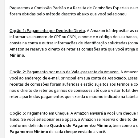
Pagaremos a Comissão Padrão e a Receita de Comissões Especiais na 
foram obtidas pelo método descrito abaixo que você selecionou.
Opção 1: Pagamento por Depósito Direto
. A Amazon irá depositar as 
informar seu número de CPF ou CNPJ, o nome e o código do seu banco, 
conste na conta e outras informações de identificação solicitadas (como
Amazon se reserva o direito de reter as comissões até que você atinja
Mínimo
.
Opção 2: Pagamento por meio de Vale-presente da Amazon.
A Amazon 
você ao endereço de e-mail principal em sua conta de Associado. Ess
receitas de comissões foram auferidas e estão sujeitos aos termos e c
nos o direito de reter os ganhos de comissões até que o valor total 
reter a parte dos pagamentos que exceda o máximo indicado na tabel
Opção 3: Pagamento em Cheque.
A Amazon enviará a você um cheque n
físico. Se você selecionar essa opção, a Amazon se reserva o direito de
conforme definido no
Quadro de Pagamento Mínimo
, bem como o d
Pagamento Mínimo
de cada cheque enviado a você.