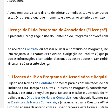
Associados.
A Amazon reserva-se o direito de adotar as medidas cabíveis contra 
estas Diretrizes, a qualquer momento e a exclusivo critério da Amazon.
Licença de PI do Programa de Associados (“Licença”)
A presente Licença rege o uso do Conteúdo do Programa por você com 
Ao aceitar o
Contrato
ou acessar ou usar o Conteúdo do Programa, incl
(em conjunto, o “Creators API e API de Divulgação de Produtos”) que 
outras informações e conteúdo relacionados aos Produtos (“
Conteúdo
vincular-se à presente Licença.
1. Licença de IP do Programa de Associados e Requis
Sujeito aos termos do
Contrato
e somente para os fins limitados de p
(incluindo esta Licença e as outras Políticas do Programa), concedemos 
exclusiva e isenta de royalties para: (a) copiar e exibir o Conteúdo 
definidas nas
Diretrizes de Marcas Comerciais
) que disponibilizamos p
as
Diretrizes de Marcas Comerciais
; e (c) acessar e usar a Creators AP
Produto apenas de acordo com as Especificações e esta Licença. Esta 