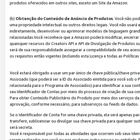
produtos oferecidos em outros sites, exceto um Site da Amazon.
(b)
Obtenção do Conteúdo de Anúncio de Produtos
. Você não pod
uma propriedade intelectual ou outros direitos legais. Você não usará
indiretamente, desenvolver ou aprimorar modelos de linguagem grand
relacionadas.Você reconhece que a Amazon poderá modificar, encerrar 
quaisquer recursos do Creators API e API de Divulgação de Produtos 
será de sua responsabilidade assegurar a compatibilidade de seu aces
os requisitos então vigentes (incluindo esta Licença e todas as Política
Você estará obrigado a usar um par único de chave pública/chave priva
Associado (que poderá ser a ID do Associado emitida para você sob o
relacionada para o Programa de Associados) para identificar a sua co
seu Identificador de Contas por meio do processo de criação de sua co
Para obter Conteúdo Publicitário do Produto por meio dos serviços da
aprovação, conforme necessário, para subserviços ou feeds de dados.
Se o Identificador de Conta for uma chave privada, ela será apenas par
transferir, sublicenciar ou divulgar sua chave privada para qualquer ou
será secreta.
Você é responsável por todas as atividades que ocorrem sob seus Iden
serem realizadas por você ou por qualquer outra pessoa ou entidade. 