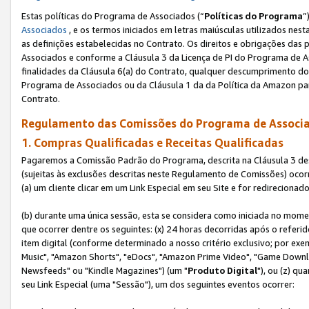
Estas políticas do Programa de Associados (“
Políticas do Programa
”
Associados
, e os termos iniciados em letras maiúsculas utilizados nes
as definições estabelecidas no Contrato. Os direitos e obrigações das
Associados e conforme a Cláusula 3 da Licença de PI do Programa de As
finalidades da Cláusula 6(a) do Contrato, qualquer descumprimento do
Programa de Associados ou da Cláusula 1 da da Política da Amazon p
Contrato.
Regulamento das Comissões do Programa de Associa
1. Compras Qualificadas e Receitas Qualificadas
Pagaremos a Comissão Padrão do Programa, descrita na Cláusula 3 de
(sujeitas às exclusões descritas neste Regulamento de Comissões) oco
(a) um cliente clicar em um Link Especial em seu Site e for redireciona
(b) durante uma única sessão, esta se considera como iniciada no momen
que ocorrer dentre os seguintes: (x) 24 horas decorridas após o referi
item digital (conforme determinado a nosso critério exclusivo; por 
Music", "Amazon Shorts", "eDocs", "Amazon Prime Video", "Game Downlo
Newsfeeds" ou "Kindle Magazines") (um "
Produto Digital
"), ou (z) q
seu Link Especial (uma "Sessão"), um dos seguintes eventos ocorrer: