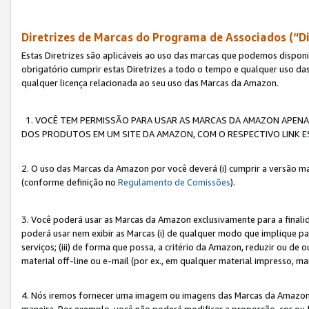
Diretrizes de Marcas do Programa de Associados (“Di
Estas Diretrizes são aplicáveis ao uso das marcas que podemos dispon
obrigatório cumprir estas Diretrizes a todo o tempo e qualquer uso da
qualquer licença relacionada ao seu uso das Marcas da Amazon.
1. VOCÊ TEM PERMISSÃO PARA USAR AS MARCAS DA AMAZON APENAS 
DOS PRODUTOS EM UM SITE DA AMAZON, COM O RESPECTIVO LINK ES
2. O uso das Marcas da Amazon por você deverá (i) cumprir a versão ma
(conforme definição no
Regulamento de Comissões
).
3. Você poderá usar as Marcas da Amazon exclusivamente para a fina
poderá usar nem exibir as Marcas (i) de qualquer modo que implique p
serviços; (iii) de forma que possa, a critério da Amazon, reduzir ou d
material off-line ou e-mail (por ex., em qualquer material impresso, 
4. Nós iremos fornecer uma imagem ou imagens das Marcas da Amazon
maneira. Por exemplo, você não poderá modificar a proporção, cor ou 