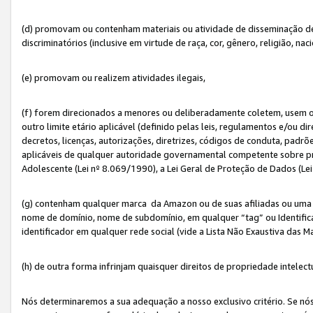
(d) promovam ou contenham materiais ou atividade de disseminação de ód
discriminatórios (inclusive em virtude de raça, cor, gênero, religião, nac
(e) promovam ou realizem atividades ilegais,
(f) forem direcionados a menores ou deliberadamente coletem, usem 
outro limite etário aplicável (definido pelas leis, regulamentos e/ou dir
decretos, licenças, autorizações, diretrizes, códigos de conduta, padrõ
aplicáveis de qualquer autoridade governamental competente sobre pro
Adolescente (Lei nº 8.069/1990), a Lei Geral de Proteção de Dados (Le
(g) contenham qualquer marca da Amazon ou de suas afiliadas ou uma v
nome de domínio, nome de subdomínio, em qualquer “tag” ou Identific
identificador em qualquer rede social (vide a Lista Não Exaustiva das 
(h) de outra forma infrinjam quaisquer direitos de propriedade intelect
Nós determinaremos a sua adequação a nosso exclusivo critério. Se nó