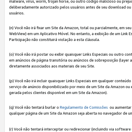
malware, vírus, worm, trojan horse, ou outro código malicioso ou preju
deliberadamente autorizado pelos usuários antes de seu download ou 
usuários.
(n) Você não irá fixar um Site da Amazon, total ou parcialmente, em seu
WebView) em um Aplicativo Móvel. No entanto, a exibição de um Link E
Participação não constituirá violação a esta cláusula.
(o) Você não irá postar ou exibir quaisquer Links Especiais ou outro
em anúncios de página transitória ou anúncios de sobreposição (layer
diretamente associados aos materiais de seu Site.
(p) Você não irá incluir quaisquer Links Especiais em qualquer conte
serviço de anúncio disponibilizado por meio de um Site da Amazon ou em
gerada pelos clientes disponível em um Site da Amazon).
(q) Você não tentará burlar o
Regulamento de Comissões
ou aumentar a
qualquer página de um Site da Amazon seja aberta no navegador de um cli
(r) Você não tentará interceptar ou redirecionar (incluindo via softwar