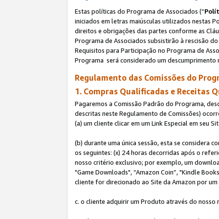
Estas políticas do Programa de Associados (“
Polí
iniciados em letras maiúsculas utilizados nestas 
direitos e obrigações das partes conforme as Cláu
Programa de Associados subsistirão à rescisão do 
Requisitos para Participação no Programa de Asso
Programa será considerado um descumprimento m
Regulamento das Comissões do Progr
1. Compras Qualificadas e Receitas Q
Pagaremos a Comissão Padrão do Programa, descri
descritas neste Regulamento de Comissões) ocor
(a) um cliente clicar em um Link Especial em seu S
(b) durante uma única sessão, esta se considera c
os seguintes: (x) 24 horas decorridas após o refe
nosso critério exclusivo; por exemplo, um downl
"Game Downloads", “Amazon Coin”, "Kindle Books",
cliente for direcionado ao Site da Amazon por um L
c. o cliente adquirir um Produto através do nosso