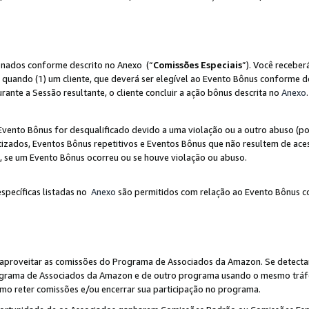
ionados conforme descrito no Anexo (“
Comissões Especiais
”). Você receber
 quando (1) um cliente, que deverá ser elegível ao Evento Bônus conforme d
urante a Sessão resultante, o cliente concluir a ação bônus descrita no
Anexo
.
ento Bônus for desqualificado devido a uma violação ou a outro abuso (por
izados, Eventos Bônus repetitivos e Eventos Bônus que não resultem de aces
io, se um Evento Bônus ocorreu ou se houve violação ou abuso.
específicas listadas no
Anexo
são permitidos com relação ao Evento Bônus c
 aproveitar as comissões do Programa de Associados da Amazon. Se detecta
rograma de Associados da Amazon e de outro programa usando o mesmo trá
mo reter comissões e/ou encerrar sua participação no programa.