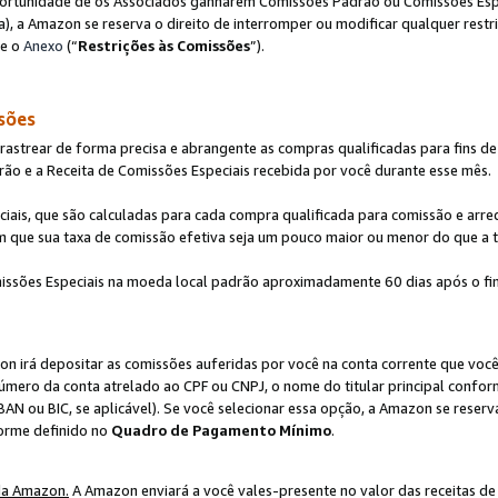
ortunidade de os Associados ganharem Comissões Padrão ou Comissões Espec
), a Amazon se reserva o direito de interromper ou modificar qualquer restr
te o
Anexo
(“
Restrições às Comissões
”).
sões
strear de forma precisa e abrangente as compras qualificadas para fins de n
ão e a Receita de Comissões Especiais recebida por você durante esse mês.
ciais, que são calculadas para cada compra qualificada para comissão e ar
m que sua taxa de comissão efetiva seja um pouco maior ou menor do que a 
ssões Especiais na moeda local padrão aproximadamente 60 dias após o fin
on irá depositar as comissões auferidas por você na conta corrente que voc
úmero da conta atrelado ao CPF ou CNPJ, o nome do titular principal confor
BAN ou BIC, se aplicável). Se você selecionar essa opção, a Amazon se reserv
forme definido no
Quadro de Pagamento Mínimo
.
da Amazon.
A Amazon enviará a você vales-presente no valor das receitas de