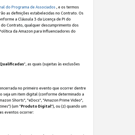
nal do Programa de Associados
, e os termos
rão as definições estabelecidas no Contrato. Os
onforme a Cláusula 3 da Licença de PI do
(a) do Contrato, qualquer descumprimento dos
Política da Amazon para Influenciadores do
Qualificadas
”, as quais (sujeitas às exclusões
 encerrada no primeiro evento que ocorrer dentre
não seja um item digital (conforme determinado a
mazon Shorts", "eDocs", "Amazon Prime Video",
ines") (um "
Produto Digital
"), ou (z) quando um
es eventos ocorrer: