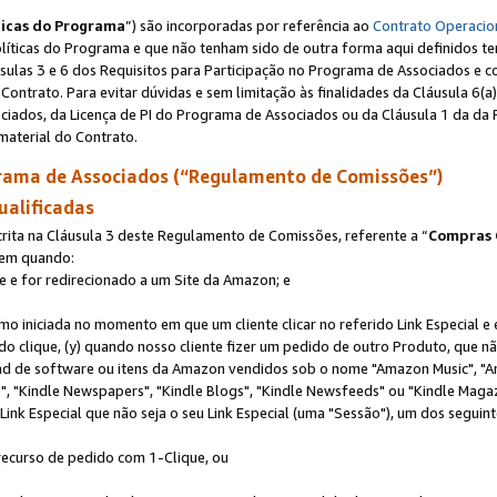
ticas do Programa
”) são incorporadas por referência ao
Contrato Operacio
Políticas do Programa e que não tenham sido de outra forma aqui definidos te
sulas 3 e 6 dos Requisitos para Participação no Programa de Associados e c
Contrato. Para evitar dúvidas e sem limitação às finalidades da Cláusula 6
ciados, da Licença de PI do Programa de Associados ou da Cláusula 1 da da 
aterial do Contrato.
ama de Associados (“Regulamento de Comissões”)
ualificadas
ta na Cláusula 3 deste Regulamento de Comissões, referente a “
Compras 
rem quando:
ite e for redirecionado a um Site da Amazon; e
omo iniciada no momento em que um cliente clicar no referido Link Especial e
rido clique, (y) quando nosso cliente fizer um pedido de outro Produto, que 
oad de software ou itens da Amazon vendidos sob o nome "Amazon Music", "A
 "Kindle Newspapers", "Kindle Blogs", "Kindle Newsfeeds" ou "Kindle Magaz
ink Especial que não seja o seu Link Especial (uma "Sessão"), um dos seguint
 recurso de pedido com 1-Clique, ou