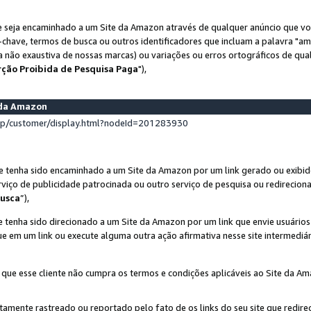
 seja encaminhado a um Site da Amazon através de qualquer anúncio que voc
-chave, termos de busca ou outros identificadores que incluam a palavra "a
ta não exaustiva de nossas marcas) ou variações ou erros ortográficos de qu
rção Proibida de Pesquisa Paga
"),
s da Amazon
lp/customer/display.html?nodeId=201283930
e tenha sido encaminhado a um Site da Amazon por um link gerado ou exibid
rviço de publicidade patrocinada ou outro serviço de pesquisa ou redirecion
usca
”),
 tenha sido direcionado a um Site da Amazon por um link que envie usuário
que em um link ou execute alguma outra ação afirmativa nesse site intermediár
 que esse cliente não cumpra os termos e condições aplicáveis ao Site da A
etamente rastreado ou reportado pelo fato de os links do seu site que redi