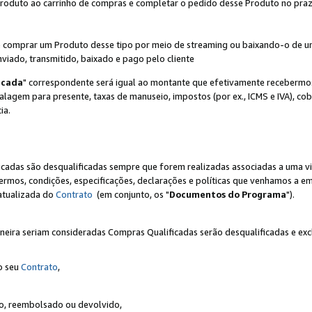
Produto ao carrinho de compras e completar o pedido desse Produto no prazo 
iente comprar um Produto desse tipo por meio de streaming ou baixando-o de 
nviado, transmitido, baixado e pago pelo cliente
icada
" correspondente será igual ao montante que efetivamente recebermo
gem para presente, taxas de manuseio, impostos (por ex., ICMS e IVA), cobra
ia.
ficadas são desqualificadas sempre que forem realizadas associadas a uma
rmos, condições, especificações, declarações e políticas que venhamos a em
 atualizada do
Contrato
(em conjunto, os "
Documentos do Programa
").
neira seriam consideradas Compras Qualificadas serão desqualificadas e ex
o seu
Contrato
,
do, reembolsado ou devolvido,