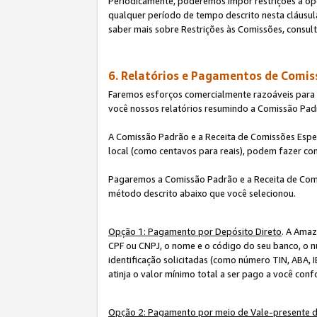
Periodicamente, poderemos impor restrições à op
qualquer período de tempo descrito nesta cláusula
saber mais sobre Restrições às Comissões, consul
6. Relatórios e Pagamentos de Comis
Faremos esforços comercialmente razoáveis para ra
você nossos relatórios resumindo a Comissão Padr
A Comissão Padrão e a Receita de Comissões Espe
local (como centavos para reais), podem fazer co
Pagaremos a Comissão Padrão e a Receita de Comi
método descrito abaixo que você selecionou.
Opção 1: Pagamento por Depósito Direto
. A Amaz
CPF ou CNPJ, o nome e o código do seu banco, o n
identificação solicitadas (como número TIN, ABA, I
atinja o valor mínimo total a ser pago a você con
Opção 2: Pagamento por meio de Vale-presente 