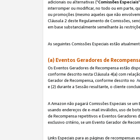
adicionais ou alternativas ("
Comissões Especiais
interromper ou modificar, no todo ou em parte, q
ou promoções (mesmo aqueles que não envolvem co
Cláusula 2 deste Regulamento de Comissões, send
em base substancialmente semelhante às restriçõ
As seguintes Comissões Especiais estão atualment
(a) Eventos Geradores de Recompen
Os Eventos Geradores de Recompensa estão dispo
conforme descrito nesta Cláusula 4(a) com relação
Gerador de Recompensa, conforme descrito no
A
e (2) durante a Sessão resultante, o cliente conc
A Amazon não pagará Comissões Especiais se um E
usando endereços de e-mail inválidos, uso de bo
de Recompensa repetitivos e Eventos Geradores de
exclusivo critério, se um Evento Gerador de Reco
Links Especiais para as páginas de recompensas es