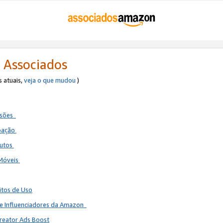
 Associados
s atuais,
veja o que mudou
)
ssões
ipação
dutos
 Móveis
itos de Uso
de Influenciadores da Amazon
reator Ads Boost