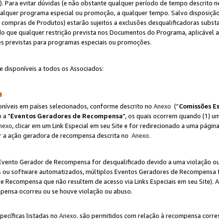
"). Para evitar dúvidas (e não obstante qualquer período de tempo descrito ne
ualquer programa especial ou promoção, a qualquer tempo. Salvo disposição
mpras de Produtos) estarão sujeitos a exclusões desqualificadoras substa
o que qualquer restrição prevista nos Documentos do Programa, aplicável
es previstas para programas especiais ou promoções.
e disponíveis a todos os Associados:
sa
níveis em países selecionados, conforme descrito no
Anexo
(“
Comissões Es
 a "
Eventos Geradores de Recompensa
", os quais ocorrem quando (1) um
nexo
, clicar em um Link Especial em seu Site e for redirecionado a uma pág
luir a ação geradora de recompensa descrita no
Anexo
.
vento Gerador de Recompensa for desqualificado devido a uma violação ou o
ts ou software automatizados, múltiplos Eventos Geradores de Recompensa 
 Recompensa que não resultem de acesso via Links Especiais em seu Site). 
mpensa ocorreu ou se houve violação ou abuso.
pecíficas listadas no
Anexo
. são permitidos com relação à recompensa corr