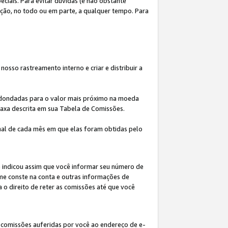
iais. Para evitar dúvidas (e não obstante
ição, no todo ou em parte, a qualquer tempo. Para
osso rastreamento interno e criar e distribuir a
redondadas para o valor mais próximo na moeda
taxa descrita em sua Tabela de Comissões.
al de cada mês em que elas foram obtidas pelo
ê indicou assim que você informar seu número de
me conste na conta e outras informações de
a o direito de reter as comissões até que você
 comissões auferidas por você ao endereço de e-