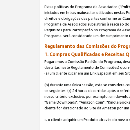
Estas políticas do Programa de Associados (“
Polí
iniciados em letras maiúsculas utilizados nestas 
direitos e obrigações das partes conforme as Cláu
Programa de Associados subsistirão à rescisão do 
Requisitos para Participação no Programa de Asso
Programa será considerado um descumprimento m
Regulamento das Comissões do Progr
1. Compras Qualificadas e Receitas Q
Pagaremos a Comissão Padrão do Programa, descri
descritas neste Regulamento de Comissões) ocor
(a) um cliente clicar em um Link Especial em seu S
(b) durante uma única sessão, esta se considera c
os seguintes: (x) 24 horas decorridas após o refe
nosso critério exclusivo; por exemplo, um downl
"Game Downloads", “Amazon Coin”, "Kindle Books",
cliente for direcionado ao Site da Amazon por um L
c. o cliente adquirir um Produto através do nosso