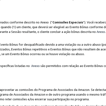
ionados conforme descrito no Anexo (“
Comissões Especiais
”). Você receber
 quando (1) um cliente, que deverá ser elegível ao Evento Bônus conforme d
urante a Sessão resultante, o cliente concluir a ação bônus descrita no
Anexo
.
ento Bônus for desqualificado devido a uma violação ou a outro abuso (por
izados, Eventos Bônus repetitivos e Eventos Bônus que não resultem de aces
io, se um Evento Bônus ocorreu ou se houve violação ou abuso.
específicas listadas no
Anexo
são permitidos com relação ao Evento Bônus c
 aproveitar as comissões do Programa de Associados da Amazon. Se detecta
rograma de Associados da Amazon e de outro programa usando o mesmo trá
mo reter comissões e/ou encerrar sua participação no programa.