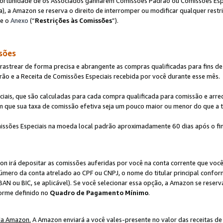
ortunidade de os Associados ganharem Comissões Padrão ou Comissões Espec
), a Amazon se reserva o direito de interromper ou modificar qualquer restr
te o
Anexo
(“
Restrições às Comissões
”).
sões
strear de forma precisa e abrangente as compras qualificadas para fins de n
ão e a Receita de Comissões Especiais recebida por você durante esse mês.
ciais, que são calculadas para cada compra qualificada para comissão e ar
m que sua taxa de comissão efetiva seja um pouco maior ou menor do que a 
ssões Especiais na moeda local padrão aproximadamente 60 dias após o fin
on irá depositar as comissões auferidas por você na conta corrente que voc
úmero da conta atrelado ao CPF ou CNPJ, o nome do titular principal confor
BAN ou BIC, se aplicável). Se você selecionar essa opção, a Amazon se reserv
forme definido no
Quadro de Pagamento Mínimo
.
da Amazon.
A Amazon enviará a você vales-presente no valor das receitas de