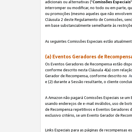
adicionais ou alternativas ("
Comissões Especiais
interromper ou modificar, no todo ou em parte, q
ou promoções (mesmo aqueles que não envolvem co
Cláusula 2 deste Regulamento de Comissões, send
em base substancialmente semelhante às restriçõ
As seguintes Comissões Especiais estão atualment
(a) Eventos Geradores de Recompen
Os Eventos Geradores de Recompensa estão dispo
conforme descrito nesta Cláusula 4(a) com relação
Gerador de Recompensa, conforme descrito no
A
e (2) durante a Sessão resultante, o cliente conc
A Amazon não pagará Comissões Especiais se um E
usando endereços de e-mail inválidos, uso de bo
de Recompensa repetitivos e Eventos Geradores de
exclusivo critério, se um Evento Gerador de Reco
Links Especiais para as páginas de recompensas es