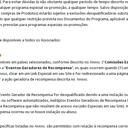
"). Para evitar dúvidas (e não obstante qualquer período de tempo descrito ne
ualquer programa especial ou promoção, a qualquer tempo. Salvo disposição
mpras de Produtos) estarão sujeitos a exclusões desqualificadoras substa
o que qualquer restrição prevista nos Documentos do Programa, aplicável
es previstas para programas especiais ou promoções.
e disponíveis a todos os Associados:
sa
níveis em países selecionados, conforme descrito no
Anexo
(“
Comissões Es
 a "
Eventos Geradores de Recompensa
", os quais ocorrem quando (1) um
nexo
, clicar em um Link Especial em seu Site e for redirecionado a uma pág
luir a ação geradora de recompensa descrita no
Anexo
.
vento Gerador de Recompensa for desqualificado devido a uma violação ou o
ts ou software automatizados, múltiplos Eventos Geradores de Recompensa 
 Recompensa que não resultem de acesso via Links Especiais em seu Site). 
mpensa ocorreu ou se houve violação ou abuso.
pecíficas listadas no
Anexo
. são permitidos com relação à recompensa corr