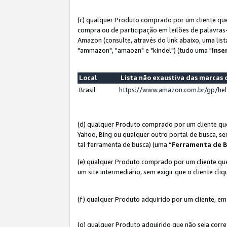
(c) qualquer Produto comprado por um cliente que
compra ou de participação em leilões de palavras
Amazon (consulte, através do link abaixo, uma lis
"ammazon", "amaozn" e "kindel") (tudo uma "
Inse
Local
Lista não exaustiva das marca
Brasil
https://www.amazon.com.br/gp/he
(d) qualquer Produto comprado por um cliente qu
Yahoo, Bing ou qualquer outro portal de busca, se
tal ferramenta de busca) (uma “
Ferramenta de B
(e) qualquer Produto comprado por um cliente que
um site intermediário, sem exigir que o cliente cli
(f) qualquer Produto adquirido por um cliente, em
(g) qualquer Produto adquirido que não seja corr