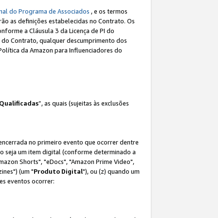
nal do Programa de Associados
, e os termos
rão as definições estabelecidas no Contrato. Os
onforme a Cláusula 3 da Licença de PI do
(a) do Contrato, qualquer descumprimento dos
Política da Amazon para Influenciadores do
Qualificadas
”, as quais (sujeitas às exclusões
 encerrada no primeiro evento que ocorrer dentre
não seja um item digital (conforme determinado a
mazon Shorts", "eDocs", "Amazon Prime Video",
ines") (um "
Produto Digital
"), ou (z) quando um
es eventos ocorrer: