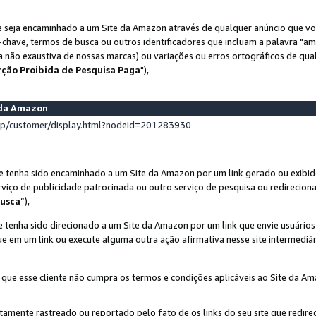
 seja encaminhado a um Site da Amazon através de qualquer anúncio que voc
-chave, termos de busca ou outros identificadores que incluam a palavra "a
ta não exaustiva de nossas marcas) ou variações ou erros ortográficos de qu
rção Proibida de Pesquisa Paga
"),
s da Amazon
lp/customer/display.html?nodeId=201283930
e tenha sido encaminhado a um Site da Amazon por um link gerado ou exibid
rviço de publicidade patrocinada ou outro serviço de pesquisa ou redirecion
usca
”),
 tenha sido direcionado a um Site da Amazon por um link que envie usuário
que em um link ou execute alguma outra ação afirmativa nesse site intermediár
 que esse cliente não cumpra os termos e condições aplicáveis ao Site da A
etamente rastreado ou reportado pelo fato de os links do seu site que redi