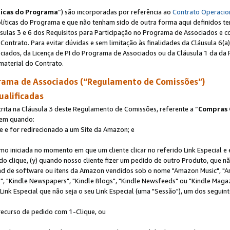
ticas do Programa
”) são incorporadas por referência ao
Contrato Operacio
Políticas do Programa e que não tenham sido de outra forma aqui definidos te
sulas 3 e 6 dos Requisitos para Participação no Programa de Associados e c
Contrato. Para evitar dúvidas e sem limitação às finalidades da Cláusula 6
ciados, da Licença de PI do Programa de Associados ou da Cláusula 1 da da 
aterial do Contrato.
ama de Associados (“Regulamento de Comissões”)
ualificadas
ta na Cláusula 3 deste Regulamento de Comissões, referente a “
Compras 
rem quando:
ite e for redirecionado a um Site da Amazon; e
omo iniciada no momento em que um cliente clicar no referido Link Especial e
rido clique, (y) quando nosso cliente fizer um pedido de outro Produto, que 
oad de software ou itens da Amazon vendidos sob o nome "Amazon Music", "A
 "Kindle Newspapers", "Kindle Blogs", "Kindle Newsfeeds" ou "Kindle Magaz
ink Especial que não seja o seu Link Especial (uma "Sessão"), um dos seguint
 recurso de pedido com 1-Clique, ou