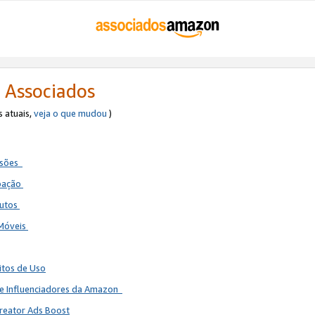
 Associados
s atuais,
veja o que mudou
)
ssões
ipação
dutos
 Móveis
itos de Uso
de Influenciadores da Amazon
reator Ads Boost