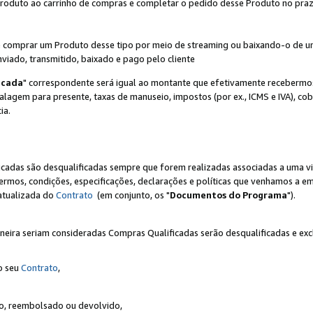
Produto ao carrinho de compras e completar o pedido desse Produto no prazo 
iente comprar um Produto desse tipo por meio de streaming ou baixando-o de 
nviado, transmitido, baixado e pago pelo cliente
icada
" correspondente será igual ao montante que efetivamente recebermo
gem para presente, taxas de manuseio, impostos (por ex., ICMS e IVA), cobra
ia.
ficadas são desqualificadas sempre que forem realizadas associadas a uma
rmos, condições, especificações, declarações e políticas que venhamos a em
 atualizada do
Contrato
(em conjunto, os "
Documentos do Programa
").
neira seriam consideradas Compras Qualificadas serão desqualificadas e ex
o seu
Contrato
,
do, reembolsado ou devolvido,