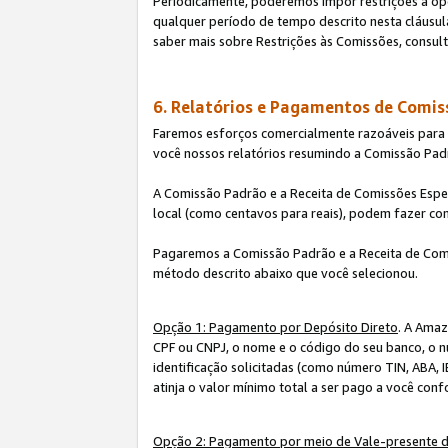
Periodicamente, poderemos impor restrições à op
qualquer período de tempo descrito nesta cláusula
saber mais sobre Restrições às Comissões, consul
6. Relatórios e Pagamentos de Comis
Faremos esforços comercialmente razoáveis para ra
você nossos relatórios resumindo a Comissão Padr
A Comissão Padrão e a Receita de Comissões Espe
local (como centavos para reais), podem fazer co
Pagaremos a Comissão Padrão e a Receita de Comi
método descrito abaixo que você selecionou.
Opção 1: Pagamento por Depósito Direto
. A Amaz
CPF ou CNPJ, o nome e o código do seu banco, o n
identificação solicitadas (como número TIN, ABA, I
atinja o valor mínimo total a ser pago a você con
Opção 2: Pagamento por meio de Vale-presente 