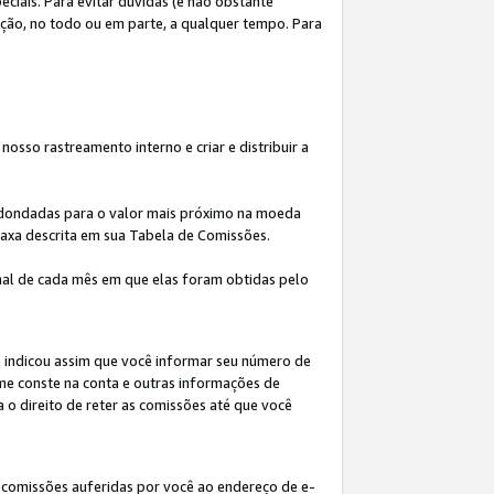
iais. Para evitar dúvidas (e não obstante
ição, no todo ou em parte, a qualquer tempo. Para
osso rastreamento interno e criar e distribuir a
redondadas para o valor mais próximo na moeda
taxa descrita em sua Tabela de Comissões.
al de cada mês em que elas foram obtidas pelo
ê indicou assim que você informar seu número de
me conste na conta e outras informações de
a o direito de reter as comissões até que você
 comissões auferidas por você ao endereço de e-