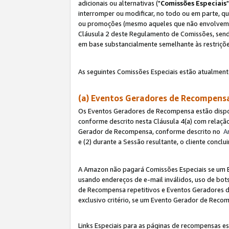
adicionais ou alternativas ("
Comissões Especiais
interromper ou modificar, no todo ou em parte, q
ou promoções (mesmo aqueles que não envolvem co
Cláusula 2 deste Regulamento de Comissões, send
em base substancialmente semelhante às restriçõ
As seguintes Comissões Especiais estão atualment
(a) Eventos Geradores de Recompen
Os Eventos Geradores de Recompensa estão dispo
conforme descrito nesta Cláusula 4(a) com relação
Gerador de Recompensa, conforme descrito no
A
e (2) durante a Sessão resultante, o cliente conc
A Amazon não pagará Comissões Especiais se um E
usando endereços de e-mail inválidos, uso de bo
de Recompensa repetitivos e Eventos Geradores de
exclusivo critério, se um Evento Gerador de Reco
Links Especiais para as páginas de recompensas es