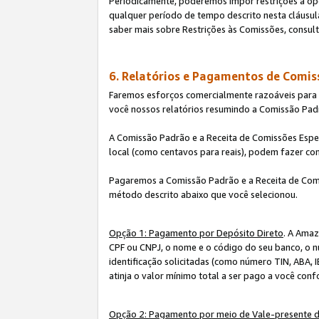
Periodicamente, poderemos impor restrições à op
qualquer período de tempo descrito nesta cláusula
saber mais sobre Restrições às Comissões, consul
6. Relatórios e Pagamentos de Comis
Faremos esforços comercialmente razoáveis para ra
você nossos relatórios resumindo a Comissão Padr
A Comissão Padrão e a Receita de Comissões Espe
local (como centavos para reais), podem fazer co
Pagaremos a Comissão Padrão e a Receita de Comi
método descrito abaixo que você selecionou.
Opção 1: Pagamento por Depósito Direto
. A Amaz
CPF ou CNPJ, o nome e o código do seu banco, o n
identificação solicitadas (como número TIN, ABA, I
atinja o valor mínimo total a ser pago a você con
Opção 2: Pagamento por meio de Vale-presente 