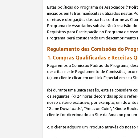
Estas políticas do Programa de Associados (“
Polí
iniciados em letras maiúsculas utilizados nestas 
direitos e obrigações das partes conforme as Cláu
Programa de Associados subsistirão à rescisão do 
Requisitos para Participação no Programa de Asso
Programa será considerado um descumprimento m
Regulamento das Comissões do Progr
1. Compras Qualificadas e Receitas Q
Pagaremos a Comissão Padrão do Programa, descri
descritas neste Regulamento de Comissões) ocor
(a) um cliente clicar em um Link Especial em seu S
(b) durante uma única sessão, esta se considera c
os seguintes: (x) 24 horas decorridas após o refe
nosso critério exclusivo; por exemplo, um downl
"Game Downloads", “Amazon Coin”, "Kindle Books",
cliente for direcionado ao Site da Amazon por um L
c. o cliente adquirir um Produto através do nosso