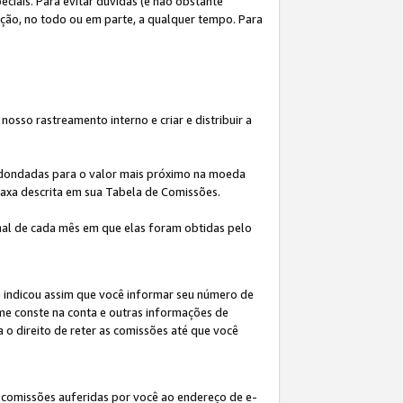
iais. Para evitar dúvidas (e não obstante
ição, no todo ou em parte, a qualquer tempo. Para
osso rastreamento interno e criar e distribuir a
redondadas para o valor mais próximo na moeda
taxa descrita em sua Tabela de Comissões.
al de cada mês em que elas foram obtidas pelo
ê indicou assim que você informar seu número de
me conste na conta e outras informações de
a o direito de reter as comissões até que você
 comissões auferidas por você ao endereço de e-