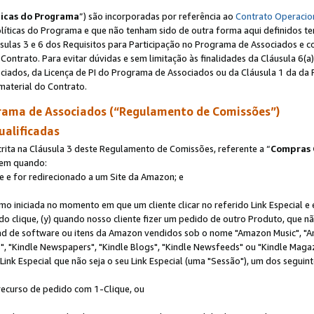
ticas do Programa
”) são incorporadas por referência ao
Contrato Operacio
Políticas do Programa e que não tenham sido de outra forma aqui definidos te
sulas 3 e 6 dos Requisitos para Participação no Programa de Associados e c
Contrato. Para evitar dúvidas e sem limitação às finalidades da Cláusula 6
ciados, da Licença de PI do Programa de Associados ou da Cláusula 1 da da 
aterial do Contrato.
ama de Associados (“Regulamento de Comissões”)
ualificadas
ta na Cláusula 3 deste Regulamento de Comissões, referente a “
Compras 
rem quando:
ite e for redirecionado a um Site da Amazon; e
omo iniciada no momento em que um cliente clicar no referido Link Especial e
rido clique, (y) quando nosso cliente fizer um pedido de outro Produto, que 
oad de software ou itens da Amazon vendidos sob o nome "Amazon Music", "A
 "Kindle Newspapers", "Kindle Blogs", "Kindle Newsfeeds" ou "Kindle Magaz
ink Especial que não seja o seu Link Especial (uma "Sessão"), um dos seguint
 recurso de pedido com 1-Clique, ou