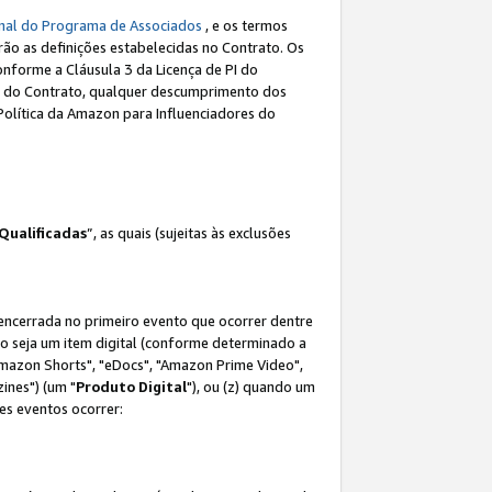
nal do Programa de Associados
, e os termos
rão as definições estabelecidas no Contrato. Os
onforme a Cláusula 3 da Licença de PI do
(a) do Contrato, qualquer descumprimento dos
Política da Amazon para Influenciadores do
Qualificadas
”, as quais (sujeitas às exclusões
 encerrada no primeiro evento que ocorrer dentre
não seja um item digital (conforme determinado a
mazon Shorts", "eDocs", "Amazon Prime Video",
ines") (um "
Produto Digital
"), ou (z) quando um
es eventos ocorrer: