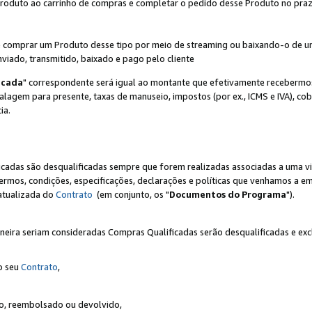
Produto ao carrinho de compras e completar o pedido desse Produto no prazo 
iente comprar um Produto desse tipo por meio de streaming ou baixando-o de 
nviado, transmitido, baixado e pago pelo cliente
icada
" correspondente será igual ao montante que efetivamente recebermo
gem para presente, taxas de manuseio, impostos (por ex., ICMS e IVA), cobra
ia.
ficadas são desqualificadas sempre que forem realizadas associadas a uma
rmos, condições, especificações, declarações e políticas que venhamos a em
 atualizada do
Contrato
(em conjunto, os "
Documentos do Programa
").
neira seriam consideradas Compras Qualificadas serão desqualificadas e ex
o seu
Contrato
,
do, reembolsado ou devolvido,