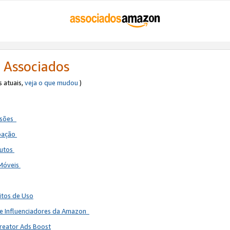
 Associados
s atuais,
veja o que mudou
)
ssões
ipação
dutos
 Móveis
itos de Uso
de Influenciadores da Amazon
reator Ads Boost