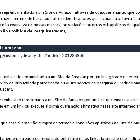
 seja encaminhado a um Site da Amazon através de qualquer anúncio que voc
-chave, termos de busca ou outros identificadores que incluam a palavra "a
ta não exaustiva de nossas marcas) ou variações ou erros ortográficos de qu
rção Proibida de Pesquisa Paga
"),
s da Amazon
lp/customer/display.html?nodeId=201283930
e tenha sido encaminhado a um Site da Amazon por um link gerado ou exibid
rviço de publicidade patrocinada ou outro serviço de pesquisa ou redirecion
usca
”),
 tenha sido direcionado a um Site da Amazon por um link que envie usuário
que em um link ou execute alguma outra ação afirmativa nesse site intermediár
 que esse cliente não cumpra os termos e condições aplicáveis ao Site da A
etamente rastreado ou reportado pelo fato de os links do seu site que redi