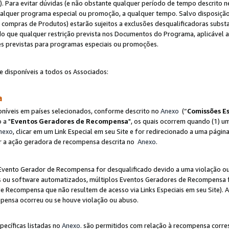
"). Para evitar dúvidas (e não obstante qualquer período de tempo descrito ne
ualquer programa especial ou promoção, a qualquer tempo. Salvo disposição
mpras de Produtos) estarão sujeitos a exclusões desqualificadoras substa
o que qualquer restrição prevista nos Documentos do Programa, aplicável
es previstas para programas especiais ou promoções.
e disponíveis a todos os Associados:
sa
níveis em países selecionados, conforme descrito no
Anexo
(“
Comissões Es
 a "
Eventos Geradores de Recompensa
", os quais ocorrem quando (1) um
nexo
, clicar em um Link Especial em seu Site e for redirecionado a uma pág
luir a ação geradora de recompensa descrita no
Anexo
.
vento Gerador de Recompensa for desqualificado devido a uma violação ou o
ts ou software automatizados, múltiplos Eventos Geradores de Recompensa 
 Recompensa que não resultem de acesso via Links Especiais em seu Site). 
mpensa ocorreu ou se houve violação ou abuso.
pecíficas listadas no
Anexo
. são permitidos com relação à recompensa corr