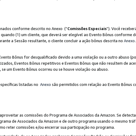
ionados conforme descrito no Anexo (“
Comissões Especiais
”). Você receber
 quando (1) um cliente, que deverá ser elegível ao Evento Bônus conforme d
urante a Sessão resultante, o cliente concluir a ação bônus descrita no
Anexo
.
ento Bônus for desqualificado devido a uma violação ou a outro abuso (por
izados, Eventos Bônus repetitivos e Eventos Bônus que não resultem de aces
io, se um Evento Bônus ocorreu ou se houve violação ou abuso.
específicas listadas no
Anexo
são permitidos com relação ao Evento Bônus c
 aproveitar as comissões do Programa de Associados da Amazon. Se detecta
rograma de Associados da Amazon e de outro programa usando o mesmo trá
mo reter comissões e/ou encerrar sua participação no programa.