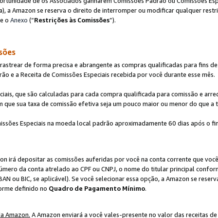
ortunidade de os Associados ganharem Comissões Padrão ou Comissões Espec
), a Amazon se reserva o direito de interromper ou modificar qualquer restr
te o
Anexo
(“
Restrições às Comissões
”).
sões
strear de forma precisa e abrangente as compras qualificadas para fins de n
ão e a Receita de Comissões Especiais recebida por você durante esse mês.
ciais, que são calculadas para cada compra qualificada para comissão e ar
m que sua taxa de comissão efetiva seja um pouco maior ou menor do que a 
ssões Especiais na moeda local padrão aproximadamente 60 dias após o fin
on irá depositar as comissões auferidas por você na conta corrente que voc
úmero da conta atrelado ao CPF ou CNPJ, o nome do titular principal confor
BAN ou BIC, se aplicável). Se você selecionar essa opção, a Amazon se reserv
forme definido no
Quadro de Pagamento Mínimo
.
da Amazon.
A Amazon enviará a você vales-presente no valor das receitas de