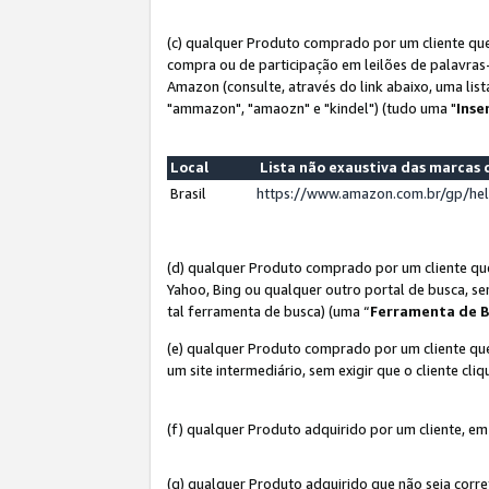
(c) qualquer Produto comprado por um cliente que
compra ou de participação em leilões de palavras
Amazon (consulte, através do link abaixo, uma lis
"ammazon", "amaozn" e "kindel") (tudo uma "
Inse
Local
Lista não exaustiva das marca
Brasil
https://www.amazon.com.br/gp/he
(d) qualquer Produto comprado por um cliente qu
Yahoo, Bing ou qualquer outro portal de busca, se
tal ferramenta de busca) (uma “
Ferramenta de B
(e) qualquer Produto comprado por um cliente que
um site intermediário, sem exigir que o cliente cli
(f) qualquer Produto adquirido por um cliente, em
(g) qualquer Produto adquirido que não seja corr