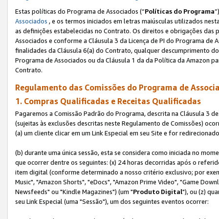
Estas políticas do Programa de Associados (“
Políticas do Programa
”
Associados
, e os termos iniciados em letras maiúsculas utilizados nes
as definições estabelecidas no Contrato. Os direitos e obrigações das
Associados e conforme a Cláusula 3 da Licença de PI do Programa de As
finalidades da Cláusula 6(a) do Contrato, qualquer descumprimento do
Programa de Associados ou da Cláusula 1 da da Política da Amazon p
Contrato.
Regulamento das Comissões do Programa de Associa
1. Compras Qualificadas e Receitas Qualificadas
Pagaremos a Comissão Padrão do Programa, descrita na Cláusula 3 de
(sujeitas às exclusões descritas neste Regulamento de Comissões) oco
(a) um cliente clicar em um Link Especial em seu Site e for redireciona
(b) durante uma única sessão, esta se considera como iniciada no momen
que ocorrer dentre os seguintes: (x) 24 horas decorridas após o referi
item digital (conforme determinado a nosso critério exclusivo; por 
Music", "Amazon Shorts", "eDocs", "Amazon Prime Video", "Game Downlo
Newsfeeds" ou "Kindle Magazines") (um "
Produto Digital
"), ou (z) q
seu Link Especial (uma "Sessão"), um dos seguintes eventos ocorrer: