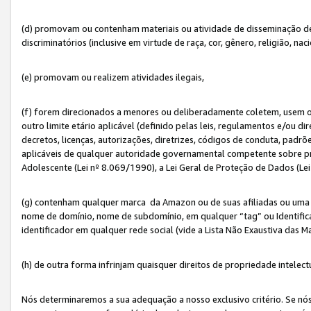
(d) promovam ou contenham materiais ou atividade de disseminação de ód
discriminatórios (inclusive em virtude de raça, cor, gênero, religião, nac
(e) promovam ou realizem atividades ilegais,
(f) forem direcionados a menores ou deliberadamente coletem, usem 
outro limite etário aplicável (definido pelas leis, regulamentos e/ou dir
decretos, licenças, autorizações, diretrizes, códigos de conduta, padrõ
aplicáveis de qualquer autoridade governamental competente sobre pro
Adolescente (Lei nº 8.069/1990), a Lei Geral de Proteção de Dados (Le
(g) contenham qualquer marca da Amazon ou de suas afiliadas ou uma v
nome de domínio, nome de subdomínio, em qualquer “tag” ou Identific
identificador em qualquer rede social (vide a Lista Não Exaustiva das 
(h) de outra forma infrinjam quaisquer direitos de propriedade intelect
Nós determinaremos a sua adequação a nosso exclusivo critério. Se nó