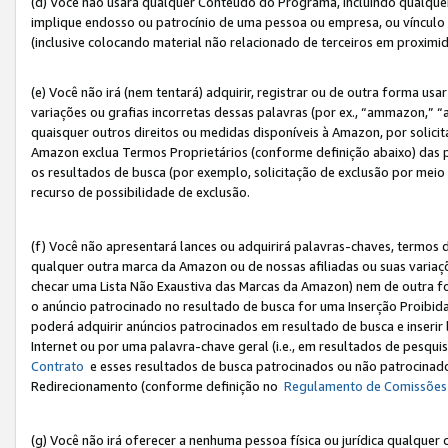
(d) Você não usará qualquer Conteúdo do Programa, incluindo qualqu
implique endosso ou patrocínio de uma pessoa ou empresa, ou vínculo 
(inclusive colocando material não relacionado de terceiros em proxim
(e) Você não irá (nem tentará) adquirir, registrar ou de outra forma 
variações ou grafias incorretas dessas palavras (por ex., “ammazon,” 
quaisquer outros direitos ou medidas disponíveis à Amazon, por solic
Amazon exclua Termos Proprietários (conforme definição abaixo) das
os resultados de busca (por exemplo, solicitação de exclusão por meio
recurso de possibilidade de exclusão.
(f) Você não apresentará lances ou adquirirá palavras-chaves, termos d
qualquer outra marca da Amazon ou de nossas afiliadas ou suas variaçõ
checar uma Lista Não Exaustiva das Marcas da Amazon) nem de outra f
o anúncio patrocinado no resultado de busca for uma Inserção Proibid
poderá adquirir anúncios patrocinados em resultado de busca e inseri
Internet ou por uma palavra-chave geral (i.e., em resultados de pesqui
Contrato
e esses resultados de busca patrocinados ou não patrocinados 
Redirecionamento (conforme definição no
Regulamento de Comissões
(g) Você não irá oferecer a nenhuma pessoa física ou jurídica qualquer