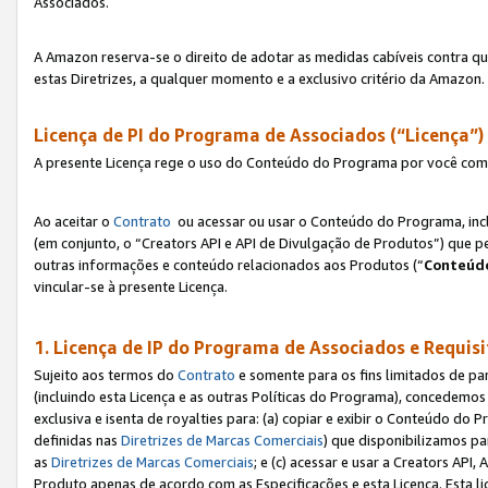
Associados.
A Amazon reserva-se o direito de adotar as medidas cabíveis contra 
estas Diretrizes, a qualquer momento e a exclusivo critério da Amazon.
Licença de PI do Programa de Associados (“Licença”)
A presente Licença rege o uso do Conteúdo do Programa por você com 
Ao aceitar o
Contrato
ou acessar ou usar o Conteúdo do Programa, incl
(em conjunto, o “Creators API e API de Divulgação de Produtos”) que 
outras informações e conteúdo relacionados aos Produtos (“
Conteúdo
vincular-se à presente Licença.
1. Licença de IP do Programa de Associados e Requis
Sujeito aos termos do
Contrato
e somente para os fins limitados de p
(incluindo esta Licença e as outras Políticas do Programa), concedemos 
exclusiva e isenta de royalties para: (a) copiar e exibir o Conteúdo 
definidas nas
Diretrizes de Marcas Comerciais
) que disponibilizamos p
as
Diretrizes de Marcas Comerciais
; e (c) acessar e usar a Creators AP
Produto apenas de acordo com as Especificações e esta Licença. Esta 