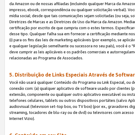
da Amazon ou de nossas afiliadas (incluindo qualquer Marca da Amazo
impresso, ebook, correspondência ou qualquer solicitação verbal). Você
mídia social; desde que tais comunicações sejam solicitadas (ou seja, 
Diretrizes de Marcas e as Diretrizes de Uso da Marca da Amazon. Media
certificação por escrito de que cumpriu com o estes termos. Especifica
desse tipo. Qualquer falha sua em fornecer a certificação mediante noss
(i) para os fins das leis de marketing aplicáveis (por exemplo, se apl
e qualquer legislação semelhante ou sucessora no seu país), você é o "
deve cumprir as leis aplicáveis e os padrões comerciais e autorregula
relacionadas ao Programa de Associados.
5. Distribuição de Links Especiais Através de Softwar
Você não usará qualquer Conteúdo do Programa ou Link Especial, ou de
conexão com: (a) qualquer aplicativo de software usado por clientes (
extensão, componente ou qualquer outro aplicativo executável ou insta
telefones celulares, tablets ou outros dispositivos portáteis (salvo A
audiovisual (television set-top box, ou TV box) (por ex., gravadores di
streaming, tocadores de blu-ray ou de dvd) ou televisores com acesso à
Internet Vizio).