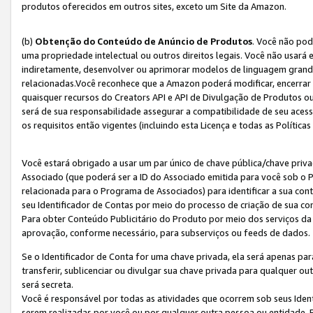
produtos oferecidos em outros sites, exceto um Site da Amazon.
(b)
Obtenção do Conteúdo de Anúncio de Produtos
. Você não pod
uma propriedade intelectual ou outros direitos legais. Você não usará
indiretamente, desenvolver ou aprimorar modelos de linguagem grand
relacionadas.Você reconhece que a Amazon poderá modificar, encerrar 
quaisquer recursos do Creators API e API de Divulgação de Produtos 
será de sua responsabilidade assegurar a compatibilidade de seu aces
os requisitos então vigentes (incluindo esta Licença e todas as Política
Você estará obrigado a usar um par único de chave pública/chave priva
Associado (que poderá ser a ID do Associado emitida para você sob o
relacionada para o Programa de Associados) para identificar a sua co
seu Identificador de Contas por meio do processo de criação de sua co
Para obter Conteúdo Publicitário do Produto por meio dos serviços da
aprovação, conforme necessário, para subserviços ou feeds de dados.
Se o Identificador de Conta for uma chave privada, ela será apenas par
transferir, sublicenciar ou divulgar sua chave privada para qualquer ou
será secreta.
Você é responsável por todas as atividades que ocorrem sob seus Iden
serem realizadas por você ou por qualquer outra pessoa ou entidade. 