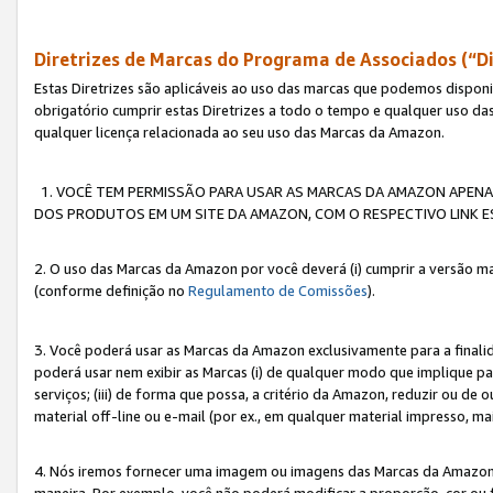
Diretrizes de Marcas do Programa de Associados (“Di
Estas Diretrizes são aplicáveis ao uso das marcas que podemos dispon
obrigatório cumprir estas Diretrizes a todo o tempo e qualquer uso da
qualquer licença relacionada ao seu uso das Marcas da Amazon.
1. VOCÊ TEM PERMISSÃO PARA USAR AS MARCAS DA AMAZON APENAS 
DOS PRODUTOS EM UM SITE DA AMAZON, COM O RESPECTIVO LINK ES
2. O uso das Marcas da Amazon por você deverá (i) cumprir a versão ma
(conforme definição no
Regulamento de Comissões
).
3. Você poderá usar as Marcas da Amazon exclusivamente para a fina
poderá usar nem exibir as Marcas (i) de qualquer modo que implique p
serviços; (iii) de forma que possa, a critério da Amazon, reduzir ou d
material off-line ou e-mail (por ex., em qualquer material impresso, 
4. Nós iremos fornecer uma imagem ou imagens das Marcas da Amazon
maneira. Por exemplo, você não poderá modificar a proporção, cor ou 