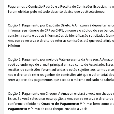
Pagaremos a Comissão Padrão e a Receita de Comissões Especiais na 
foram obtidas pelo método descrito abaixo que você selecionou.
Opção 1: Pagamento por Depósito Direto
. A Amazon irá depositar as 
informar seu número de CPF ou CNPJ, o nome e o código do seu banco, 
conste na conta e outras informações de identificação solicitadas (como
Amazon se reserva o direito de reter as comissões até que você atinja
Mínimo
.
Opção 2: Pagamento por meio de Vale-presente da Amazon.
A Amazon 
você ao endereço de e-mail principal em sua conta de Associado. Ess
receitas de comissões foram auferidas e estão sujeitos aos termos e c
nos o direito de reter os ganhos de comissões até que o valor total 
reter a parte dos pagamentos que exceda o máximo indicado na tabel
Opção 3: Pagamento em Cheque.
A Amazon enviará a você um cheque n
físico. Se você selecionar essa opção, a Amazon se reserva o direito de
conforme definido no
Quadro de Pagamento Mínimo
, bem como o d
Pagamento Mínimo
de cada cheque enviado a você.