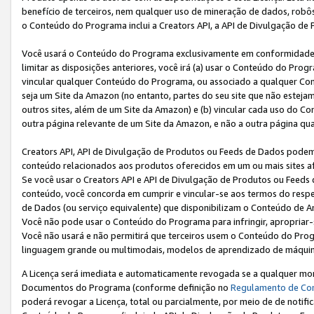
benefício de terceiros, nem qualquer uso de mineração de dados, robô
o Conteúdo do Programa inclui a Creators API, a API de Divulgação de
Você usará o Conteúdo do Programa exclusivamente em conformidad
limitar as disposições anteriores, você irá (a) usar o Conteúdo do Pro
vincular qualquer Conteúdo do Programa, ou associado a qualquer Con
seja um Site da Amazon (no entanto, partes do seu site que não estej
outros sites, além de um Site da Amazon) e (b) vincular cada uso do 
outra página relevante de um Site da Amazon, e não a outra página qua
Creators API, API de Divulgação de Produtos ou Feeds de Dados podem 
conteúdo relacionados aos produtos oferecidos em um ou mais sites af
Se você usar o Creators API e API de Divulgação de Produtos ou Feeds 
conteúdo, você concorda em cumprir e vincular-se aos termos do respe
de Dados (ou serviço equivalente) que disponibilizam o Conteúdo de An
Você não pode usar o Conteúdo do Programa para infringir, apropriar-s
Você não usará e não permitirá que terceiros usem o Conteúdo do Pro
linguagem grande ou multimodais, modelos de aprendizado de máquina
A Licença será imediata e automaticamente revogada se a qualquer m
Documentos do Programa (conforme definição no
Regulamento de Co
poderá revogar a Licença, total ou parcialmente, por meio de de notifi