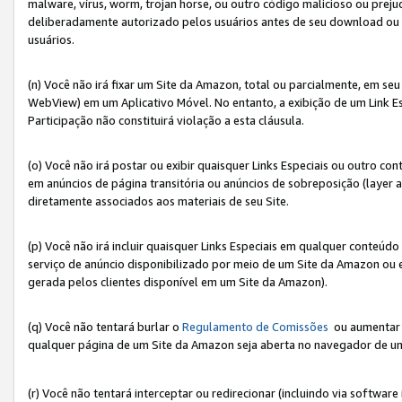
malware, vírus, worm, trojan horse, ou outro código malicioso ou preju
deliberadamente autorizado pelos usuários antes de seu download ou 
usuários.
(n) Você não irá fixar um Site da Amazon, total ou parcialmente, em seu
WebView) em um Aplicativo Móvel. No entanto, a exibição de um Link E
Participação não constituirá violação a esta cláusula.
(o) Você não irá postar ou exibir quaisquer Links Especiais ou outro
em anúncios de página transitória ou anúncios de sobreposição (layer
diretamente associados aos materiais de seu Site.
(p) Você não irá incluir quaisquer Links Especiais em qualquer conte
serviço de anúncio disponibilizado por meio de um Site da Amazon ou em
gerada pelos clientes disponível em um Site da Amazon).
(q) Você não tentará burlar o
Regulamento de Comissões
ou aumentar a
qualquer página de um Site da Amazon seja aberta no navegador de um cli
(r) Você não tentará interceptar ou redirecionar (incluindo via softwar