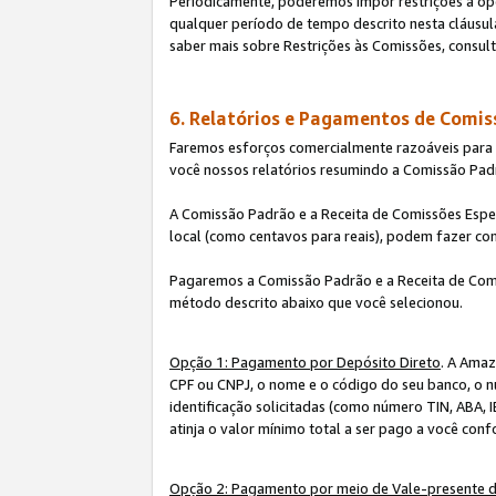
Periodicamente, poderemos impor restrições à op
qualquer período de tempo descrito nesta cláusula
saber mais sobre Restrições às Comissões, consul
6. Relatórios e Pagamentos de Comis
Faremos esforços comercialmente razoáveis para ra
você nossos relatórios resumindo a Comissão Padr
A Comissão Padrão e a Receita de Comissões Espe
local (como centavos para reais), podem fazer co
Pagaremos a Comissão Padrão e a Receita de Comi
método descrito abaixo que você selecionou.
Opção 1: Pagamento por Depósito Direto
. A Amaz
CPF ou CNPJ, o nome e o código do seu banco, o n
identificação solicitadas (como número TIN, ABA, I
atinja o valor mínimo total a ser pago a você con
Opção 2: Pagamento por meio de Vale-presente 