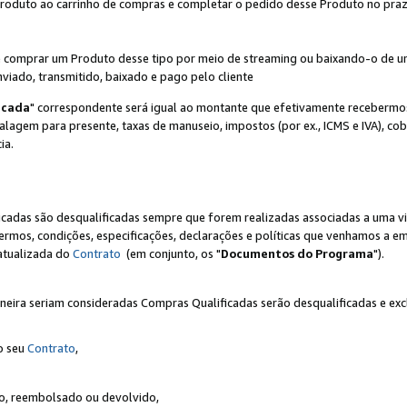
Produto ao carrinho de compras e completar o pedido desse Produto no prazo 
iente comprar um Produto desse tipo por meio de streaming ou baixando-o de 
nviado, transmitido, baixado e pago pelo cliente
icada
" correspondente será igual ao montante que efetivamente recebermo
gem para presente, taxas de manuseio, impostos (por ex., ICMS e IVA), cobra
ia.
ficadas são desqualificadas sempre que forem realizadas associadas a uma
rmos, condições, especificações, declarações e políticas que venhamos a em
 atualizada do
Contrato
(em conjunto, os "
Documentos do Programa
").
neira seriam consideradas Compras Qualificadas serão desqualificadas e ex
o seu
Contrato
,
do, reembolsado ou devolvido,