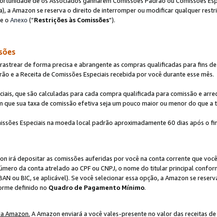
ortunidade de os Associados ganharem Comissões Padrão ou Comissões Espec
), a Amazon se reserva o direito de interromper ou modificar qualquer restr
te o
Anexo
(“
Restrições às Comissões
”).
sões
strear de forma precisa e abrangente as compras qualificadas para fins de n
ão e a Receita de Comissões Especiais recebida por você durante esse mês.
ciais, que são calculadas para cada compra qualificada para comissão e ar
m que sua taxa de comissão efetiva seja um pouco maior ou menor do que a 
ssões Especiais na moeda local padrão aproximadamente 60 dias após o fin
on irá depositar as comissões auferidas por você na conta corrente que voc
úmero da conta atrelado ao CPF ou CNPJ, o nome do titular principal confor
BAN ou BIC, se aplicável). Se você selecionar essa opção, a Amazon se reserv
forme definido no
Quadro de Pagamento Mínimo
.
da Amazon.
A Amazon enviará a você vales-presente no valor das receitas de