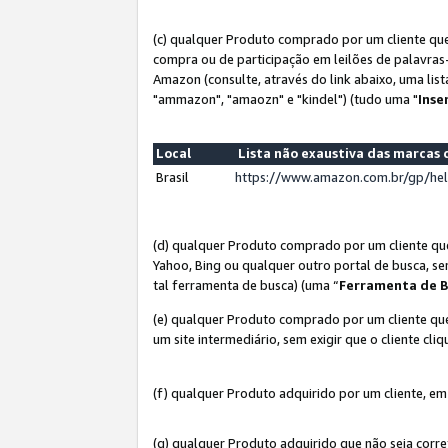
(c) qualquer Produto comprado por um cliente que
compra ou de participação em leilões de palavras
Amazon (consulte, através do link abaixo, uma lis
"ammazon", "amaozn" e "kindel") (tudo uma "
Inse
Local
Lista não exaustiva das marca
Brasil
https://www.amazon.com.br/gp/he
(d) qualquer Produto comprado por um cliente qu
Yahoo, Bing ou qualquer outro portal de busca, se
tal ferramenta de busca) (uma “
Ferramenta de B
(e) qualquer Produto comprado por um cliente que
um site intermediário, sem exigir que o cliente cli
(f) qualquer Produto adquirido por um cliente, em
(g) qualquer Produto adquirido que não seja corr