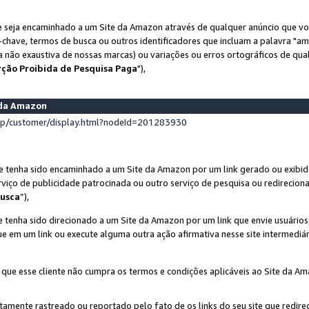
 seja encaminhado a um Site da Amazon através de qualquer anúncio que voc
-chave, termos de busca ou outros identificadores que incluam a palavra "a
ta não exaustiva de nossas marcas) ou variações ou erros ortográficos de qu
rção Proibida de Pesquisa Paga
"),
s da Amazon
lp/customer/display.html?nodeId=201283930
e tenha sido encaminhado a um Site da Amazon por um link gerado ou exibid
rviço de publicidade patrocinada ou outro serviço de pesquisa ou redirecion
usca
”),
 tenha sido direcionado a um Site da Amazon por um link que envie usuário
que em um link ou execute alguma outra ação afirmativa nesse site intermediár
 que esse cliente não cumpra os termos e condições aplicáveis ao Site da A
etamente rastreado ou reportado pelo fato de os links do seu site que redi