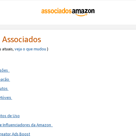
 Associados
s atuais,
veja o que mudou
)
ssões
ipação
dutos
 Móveis
itos de Uso
de Influenciadores da Amazon
reator Ads Boost