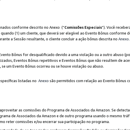
ionados conforme descrito no Anexo (“
Comissões Especiais
”). Você receber
 quando (1) um cliente, que deverá ser elegível ao Evento Bônus conforme d
urante a Sessão resultante, o cliente concluir a ação bônus descrita no
Anexo
.
ento Bônus for desqualificado devido a uma violação ou a outro abuso (por
izados, Eventos Bônus repetitivos e Eventos Bônus que não resultem de aces
io, se um Evento Bônus ocorreu ou se houve violação ou abuso.
específicas listadas no
Anexo
são permitidos com relação ao Evento Bônus c
 aproveitar as comissões do Programa de Associados da Amazon. Se detecta
rograma de Associados da Amazon e de outro programa usando o mesmo trá
mo reter comissões e/ou encerrar sua participação no programa.