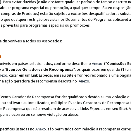
"). Para evitar dúvidas (e não obstante qualquer período de tempo descrito ne
ualquer programa especial ou promoção, a qualquer tempo. Salvo disposição
mpras de Produtos) estarão sujeitos a exclusões desqualificadoras substa
o que qualquer restrição prevista nos Documentos do Programa, aplicável
es previstas para programas especiais ou promoções.
e disponíveis a todos os Associados:
sa
níveis em países selecionados, conforme descrito no
Anexo
(“
Comissões Es
 a "
Eventos Geradores de Recompensa
", os quais ocorrem quando (1) um
nexo
, clicar em um Link Especial em seu Site e for redirecionado a uma pág
luir a ação geradora de recompensa descrita no
Anexo
.
vento Gerador de Recompensa for desqualificado devido a uma violação ou o
ts ou software automatizados, múltiplos Eventos Geradores de Recompensa 
 Recompensa que não resultem de acesso via Links Especiais em seu Site). 
mpensa ocorreu ou se houve violação ou abuso.
pecíficas listadas no
Anexo
. são permitidos com relação à recompensa corr