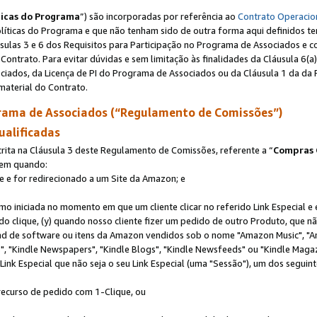
ticas do Programa
”) são incorporadas por referência ao
Contrato Operacio
Políticas do Programa e que não tenham sido de outra forma aqui definidos te
sulas 3 e 6 dos Requisitos para Participação no Programa de Associados e c
Contrato. Para evitar dúvidas e sem limitação às finalidades da Cláusula 6
ciados, da Licença de PI do Programa de Associados ou da Cláusula 1 da da 
aterial do Contrato.
ama de Associados (“Regulamento de Comissões”)
ualificadas
ta na Cláusula 3 deste Regulamento de Comissões, referente a “
Compras 
rem quando:
ite e for redirecionado a um Site da Amazon; e
omo iniciada no momento em que um cliente clicar no referido Link Especial e
rido clique, (y) quando nosso cliente fizer um pedido de outro Produto, que 
oad de software ou itens da Amazon vendidos sob o nome "Amazon Music", "A
 "Kindle Newspapers", "Kindle Blogs", "Kindle Newsfeeds" ou "Kindle Magaz
ink Especial que não seja o seu Link Especial (uma "Sessão"), um dos seguint
 recurso de pedido com 1-Clique, ou