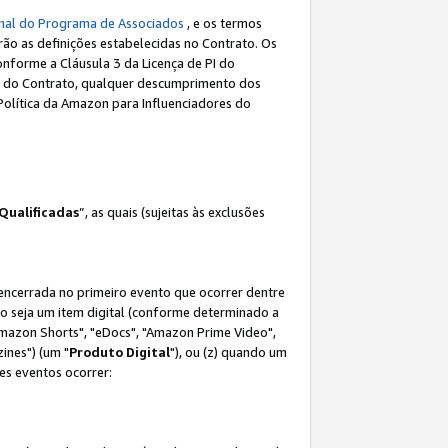
nal do Programa de Associados
, e os termos
rão as definições estabelecidas no Contrato. Os
onforme a Cláusula 3 da Licença de PI do
(a) do Contrato, qualquer descumprimento dos
Política da Amazon para Influenciadores do
Qualificadas
”, as quais (sujeitas às exclusões
 encerrada no primeiro evento que ocorrer dentre
não seja um item digital (conforme determinado a
mazon Shorts", "eDocs", "Amazon Prime Video",
ines") (um "
Produto Digital
"), ou (z) quando um
es eventos ocorrer: