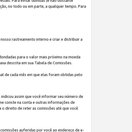
iais. Para evitar dúvidas (e não obstante
ição, no todo ou em parte, a qualquer tempo. Para
osso rastreamento interno e criar e distribuir a
redondadas para o valor mais próximo na moeda
taxa descrita em sua Tabela de Comissões.
al de cada mês em que elas foram obtidas pelo
ê indicou assim que você informar seu número de
me conste na conta e outras informações de
a o direito de reter as comissões até que você
 comissões auferidas por você ao endereço de e-