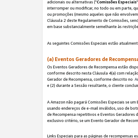
adicionais ou alternativas ("
Comissões Especiais
interromper ou modificar, no todo ou em parte, q
ou promoções (mesmo aqueles que não envolvem co
Cláusula 2 deste Regulamento de Comissões, send
em base substancialmente semelhante às restriçõ
As seguintes Comissões Especiais estão atualment
(a) Eventos Geradores de Recompen
Os Eventos Geradores de Recompensa estão dispo
conforme descrito nesta Cláusula 4(a) com relação
Gerador de Recompensa, conforme descrito no
A
e (2) durante a Sessão resultante, o cliente conc
A Amazon não pagará Comissões Especiais se um E
usando endereços de e-mail inválidos, uso de bo
de Recompensa repetitivos e Eventos Geradores de
exclusivo critério, se um Evento Gerador de Reco
Links Especiais para as páginas de recompensas es