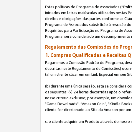
Estas políticas do Programa de Associados (“
Polí
iniciados em letras maiúsculas utilizados nestas 
direitos e obrigações das partes conforme as Cláu
Programa de Associados subsistirão à rescisão do 
Requisitos para Participação no Programa de Asso
Programa será considerado um descumprimento m
Regulamento das Comissões do Progr
1. Compras Qualificadas e Receitas Q
Pagaremos a Comissão Padrão do Programa, descri
descritas neste Regulamento de Comissões) ocor
(a) um cliente clicar em um Link Especial em seu S
(b) durante uma única sessão, esta se considera c
os seguintes: (x) 24 horas decorridas após o refe
nosso critério exclusivo; por exemplo, um downl
"Game Downloads", “Amazon Coin”, "Kindle Books",
cliente for direcionado ao Site da Amazon por um L
c. o cliente adquirir um Produto através do nosso