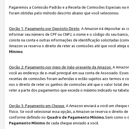
Pagaremos a Comissão Padrão e a Receita de Comissões Especiais na 
foram obtidas pelo método descrito abaixo que você selecionou.
Opção 1: Pagamento por Depósito Direto
. A Amazon irá depositar as 
informar seu número de CPF ou CNPJ, o nome e o código do seu banco, 
conste na conta e outras informações de identificação solicitadas (como
Amazon se reserva o direito de reter as comissões até que você atinja
Mínimo
.
Opção 2: Pagamento por meio de Vale-presente da Amazon.
A Amazon 
você ao endereço de e-mail principal em sua conta de Associado. Ess
receitas de comissões foram auferidas e estão sujeitos aos termos e c
nos o direito de reter os ganhos de comissões até que o valor total 
reter a parte dos pagamentos que exceda o máximo indicado na tabel
Opção 3: Pagamento em Cheque.
A Amazon enviará a você um cheque n
físico. Se você selecionar essa opção, a Amazon se reserva o direito de
conforme definido no
Quadro de Pagamento Mínimo
, bem como o d
Pagamento Mínimo
de cada cheque enviado a você.