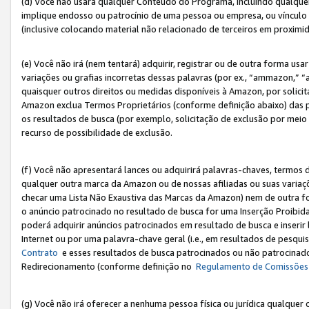
(d) Você não usará qualquer Conteúdo do Programa, incluindo qualqu
implique endosso ou patrocínio de uma pessoa ou empresa, ou vínculo 
(inclusive colocando material não relacionado de terceiros em proxim
(e) Você não irá (nem tentará) adquirir, registrar ou de outra forma 
variações ou grafias incorretas dessas palavras (por ex., “ammazon,” 
quaisquer outros direitos ou medidas disponíveis à Amazon, por solic
Amazon exclua Termos Proprietários (conforme definição abaixo) das
os resultados de busca (por exemplo, solicitação de exclusão por meio
recurso de possibilidade de exclusão.
(f) Você não apresentará lances ou adquirirá palavras-chaves, termos d
qualquer outra marca da Amazon ou de nossas afiliadas ou suas variaçõ
checar uma Lista Não Exaustiva das Marcas da Amazon) nem de outra f
o anúncio patrocinado no resultado de busca for uma Inserção Proibid
poderá adquirir anúncios patrocinados em resultado de busca e inseri
Internet ou por uma palavra-chave geral (i.e., em resultados de pesqui
Contrato
e esses resultados de busca patrocinados ou não patrocinados 
Redirecionamento (conforme definição no
Regulamento de Comissões
(g) Você não irá oferecer a nenhuma pessoa física ou jurídica qualquer