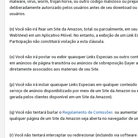
malware, vírus, worm, trojan horse, ou outro código malicioso ou preju
deliberadamente autorizado pelos usuários antes de seu download ou 
usuários.
(n) Você não irá fixar um Site da Amazon, total ou parcialmente, em seu
WebView) em um Aplicativo Móvel. No entanto, a exibição de um Link E
Participação não constituirá violação a esta cláusula.
(o) Você não irá postar ou exibir quaisquer Links Especiais ou outro
em anúncios de página transitória ou anúncios de sobreposição (layer
diretamente associados aos materiais de seu Site.
(p) Você não irá incluir quaisquer Links Especiais em qualquer conte
serviço de anúncio disponibilizado por meio de um Site da Amazon ou em
gerada pelos clientes disponível em um Site da Amazon).
(q) Você não tentará burlar o
Regulamento de Comissões
ou aumentar a
qualquer página de um Site da Amazon seja aberta no navegador de um cli
(r) Você não tentará interceptar ou redirecionar (incluindo via softwar