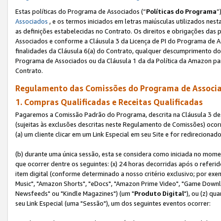
Estas políticas do Programa de Associados (“
Políticas do Programa
”
Associados
, e os termos iniciados em letras maiúsculas utilizados nes
as definições estabelecidas no Contrato. Os direitos e obrigações das
Associados e conforme a Cláusula 3 da Licença de PI do Programa de As
finalidades da Cláusula 6(a) do Contrato, qualquer descumprimento do
Programa de Associados ou da Cláusula 1 da da Política da Amazon p
Contrato.
Regulamento das Comissões do Programa de Associa
1. Compras Qualificadas e Receitas Qualificadas
Pagaremos a Comissão Padrão do Programa, descrita na Cláusula 3 de
(sujeitas às exclusões descritas neste Regulamento de Comissões) oco
(a) um cliente clicar em um Link Especial em seu Site e for redireciona
(b) durante uma única sessão, esta se considera como iniciada no momen
que ocorrer dentre os seguintes: (x) 24 horas decorridas após o referi
item digital (conforme determinado a nosso critério exclusivo; por 
Music", "Amazon Shorts", "eDocs", "Amazon Prime Video", "Game Downlo
Newsfeeds" ou "Kindle Magazines") (um "
Produto Digital
"), ou (z) q
seu Link Especial (uma "Sessão"), um dos seguintes eventos ocorrer: