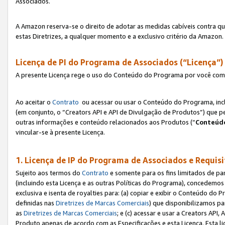
Associados.
A Amazon reserva-se o direito de adotar as medidas cabíveis contra 
estas Diretrizes, a qualquer momento e a exclusivo critério da Amazon.
Licença de PI do Programa de Associados (“Licença”)
A presente Licença rege o uso do Conteúdo do Programa por você com 
Ao aceitar o
Contrato
ou acessar ou usar o Conteúdo do Programa, incl
(em conjunto, o “Creators API e API de Divulgação de Produtos”) que 
outras informações e conteúdo relacionados aos Produtos (“
Conteúdo
vincular-se à presente Licença.
1. Licença de IP do Programa de Associados e Requis
Sujeito aos termos do
Contrato
e somente para os fins limitados de p
(incluindo esta Licença e as outras Políticas do Programa), concedemos 
exclusiva e isenta de royalties para: (a) copiar e exibir o Conteúdo 
definidas nas
Diretrizes de Marcas Comerciais
) que disponibilizamos p
as
Diretrizes de Marcas Comerciais
; e (c) acessar e usar a Creators AP
Produto apenas de acordo com as Especificações e esta Licença. Esta 