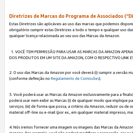
Diretrizes de Marcas do Programa de Associados (“Di
Estas Diretrizes são aplicáveis ao uso das marcas que podemos dispon
obrigatório cumprir estas Diretrizes a todo o tempo e qualquer uso da
qualquer licença relacionada ao seu uso das Marcas da Amazon.
1. VOCÊ TEM PERMISSÃO PARA USAR AS MARCAS DA AMAZON APENAS 
DOS PRODUTOS EM UM SITE DA AMAZON, COM O RESPECTIVO LINK ES
2. O uso das Marcas da Amazon por você deverá (i) cumprir a versão ma
(conforme definição no
Regulamento de Comissões
).
3. Você poderá usar as Marcas da Amazon exclusivamente para a fina
poderá usar nem exibir as Marcas (i) de qualquer modo que implique p
serviços; (iii) de forma que possa, a critério da Amazon, reduzir ou d
material off-line ou e-mail (por ex., em qualquer material impresso, 
4. Nós iremos fornecer uma imagem ou imagens das Marcas da Amazon
maneira. Por exemplo, você não poderá modificar a proporção, cor ou 