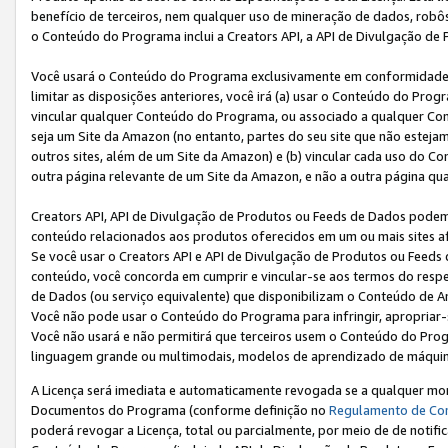
benefício de terceiros, nem qualquer uso de mineração de dados, robô
o Conteúdo do Programa inclui a Creators API, a API de Divulgação de
Você usará o Conteúdo do Programa exclusivamente em conformidad
limitar as disposições anteriores, você irá (a) usar o Conteúdo do Pro
vincular qualquer Conteúdo do Programa, ou associado a qualquer Con
seja um Site da Amazon (no entanto, partes do seu site que não estej
outros sites, além de um Site da Amazon) e (b) vincular cada uso do 
outra página relevante de um Site da Amazon, e não a outra página qua
Creators API, API de Divulgação de Produtos ou Feeds de Dados podem 
conteúdo relacionados aos produtos oferecidos em um ou mais sites af
Se você usar o Creators API e API de Divulgação de Produtos ou Feeds 
conteúdo, você concorda em cumprir e vincular-se aos termos do respe
de Dados (ou serviço equivalente) que disponibilizam o Conteúdo de An
Você não pode usar o Conteúdo do Programa para infringir, apropriar-s
Você não usará e não permitirá que terceiros usem o Conteúdo do Pro
linguagem grande ou multimodais, modelos de aprendizado de máquina
A Licença será imediata e automaticamente revogada se a qualquer m
Documentos do Programa (conforme definição no
Regulamento de Co
poderá revogar a Licença, total ou parcialmente, por meio de de notifi