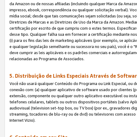
da Amazon ou de nossas afiliadas (incluindo qualquer Marca da Amazo
impresso, ebook, correspondência ou qualquer solicitação verbal). Você
mídia social; desde que tais comunicações sejam solicitadas (ou seja, 
Diretrizes de Marcas e as Diretrizes de Uso da Marca da Amazon. Media
certificação por escrito de que cumpriu com o estes termos. Especifica
desse tipo. Qualquer falha sua em fornecer a certificação mediante noss
(i) para os fins das leis de marketing aplicáveis (por exemplo, se apl
e qualquer legislação semelhante ou sucessora no seu país), você é o "
deve cumprir as leis aplicáveis e os padrões comerciais e autorregula
relacionadas ao Programa de Associados.
5. Distribuição de Links Especiais Através de Softwar
Você não usará qualquer Conteúdo do Programa ou Link Especial, ou de
conexão com: (a) qualquer aplicativo de software usado por clientes (
extensão, componente ou qualquer outro aplicativo executável ou insta
telefones celulares, tablets ou outros dispositivos portáteis (salvo A
audiovisual (television set-top box, ou TV box) (por ex., gravadores di
streaming, tocadores de blu-ray ou de dvd) ou televisores com acesso à
Internet Vizio).