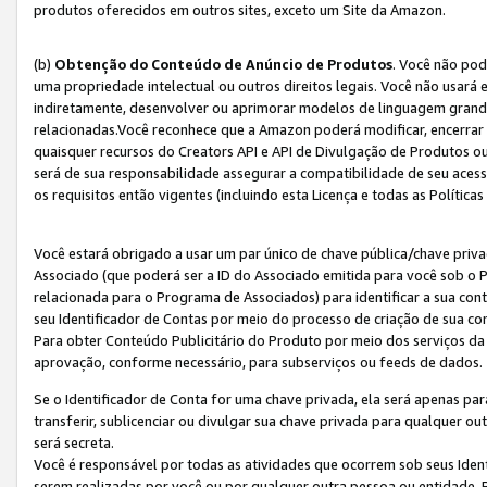
produtos oferecidos em outros sites, exceto um Site da Amazon.
(b)
Obtenção do Conteúdo de Anúncio de Produtos
. Você não pod
uma propriedade intelectual ou outros direitos legais. Você não usará
indiretamente, desenvolver ou aprimorar modelos de linguagem grand
relacionadas.Você reconhece que a Amazon poderá modificar, encerrar 
quaisquer recursos do Creators API e API de Divulgação de Produtos 
será de sua responsabilidade assegurar a compatibilidade de seu aces
os requisitos então vigentes (incluindo esta Licença e todas as Política
Você estará obrigado a usar um par único de chave pública/chave priva
Associado (que poderá ser a ID do Associado emitida para você sob o
relacionada para o Programa de Associados) para identificar a sua co
seu Identificador de Contas por meio do processo de criação de sua co
Para obter Conteúdo Publicitário do Produto por meio dos serviços da
aprovação, conforme necessário, para subserviços ou feeds de dados.
Se o Identificador de Conta for uma chave privada, ela será apenas par
transferir, sublicenciar ou divulgar sua chave privada para qualquer ou
será secreta.
Você é responsável por todas as atividades que ocorrem sob seus Iden
serem realizadas por você ou por qualquer outra pessoa ou entidade. 