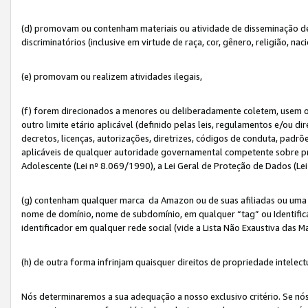
(d) promovam ou contenham materiais ou atividade de disseminação de ód
discriminatórios (inclusive em virtude de raça, cor, gênero, religião, nac
(e) promovam ou realizem atividades ilegais,
(f) forem direcionados a menores ou deliberadamente coletem, usem 
outro limite etário aplicável (definido pelas leis, regulamentos e/ou dir
decretos, licenças, autorizações, diretrizes, códigos de conduta, padrõ
aplicáveis de qualquer autoridade governamental competente sobre pro
Adolescente (Lei nº 8.069/1990), a Lei Geral de Proteção de Dados (Le
(g) contenham qualquer marca da Amazon ou de suas afiliadas ou uma v
nome de domínio, nome de subdomínio, em qualquer “tag” ou Identific
identificador em qualquer rede social (vide a Lista Não Exaustiva das 
(h) de outra forma infrinjam quaisquer direitos de propriedade intelect
Nós determinaremos a sua adequação a nosso exclusivo critério. Se nó